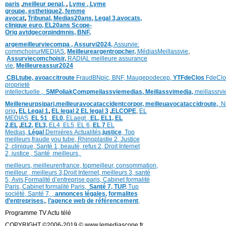
paris
,
meilleur penal,
,
Lyme ,
Lyme
groupe,
esthetique2,
femme
avocat
,
Tribunal,
Medias20ans,
Legal 3
,
avocats,
clinique
euro,
EL20ans Scope-
Orig
avtdgecorpindmnis,
BNF,
argemeilleurviecompa ,
Assurvi2024,
Assurvie:
commchoirurMEDIAS
,
Meilleureargentropcher,
Médias
Meillassvie
,
Assurviecomchoisir,
RADIAL meilleure assurance
vie
,
Meilleureassur2024
CBLtube,
avoaccitroute
FraudBNpic,
BNF,
Maugepodecep,
YTFdeClos
FdeClo
proprieté
intellectuelle
,
SMPoliak
Compmeilassviemedias,
Meillassvimedia,
meillassrv
Meilleneurpsipari,
meilleuravocataccidentcorpor,
meilleuavocataccidroute,
N
orig
,
EL Legal 1
,
EL legal 2
EL legal 3
,
ELCOPE
,
EL
MEDIAS,
EL 51
,
EL0,
ELaegt ,
EL,
EL1,
EL
2,
EL
,
EL2,
EL3,
EL4,
EL5,
EL 6,
EL 7
EL
Medias,
Légal
Dernières
Actualités,
justice
,
Top
meilleurs
,
fraude you tube
,
Rhinoplastie 2
,
Justice
2
,
clinique
,
Santé 1
, beauté,
refus 2
,
Droit Internet
2
,
justice
, Santé ,
meilleurs
,
meilleurs
,
meilleurenfrance,
topmeilleur,
consommation
,
meilleur ,
meilleurs 3,
Droit Internet
,
meilleurs 3,
santé
5,
Avis
,
Formalité d’entreprise paris,
Cabinet formalité
Paris,
Cabinet formalité Paris,
Santé 7, TUP,
Tup
société,
Santé 7
,
,
annonces légales,
formalites
d’entreprises,
,
l’agence web de référencement
,
Programme TV Actu télé
COPYRIGHT ©2006-2019 © www.lemediascope.fr