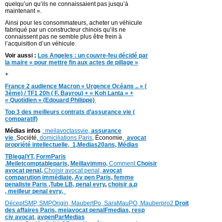
quelqu’un qu’ils ne connaissaient pas jusqu’à
maintenant ».
Ainsi pour les consommateurs, acheter un véhicule
fabriqué par un constructeur chinois qu’ils ne
connaissent pas ne semble plus être frein à
l’acquisition d’un véhicule.
Voir aussi :
Los Angeles : un couvre-feu décidé par
la maire « pour mettre fin aux actes de pillage »
+
France 2 audience Macron « Urgence Océans .. » (
3ème) / TF1 20h ( F. Bayrou) + « Koh Lanta » +
« Quotidien » (Edouard Philippe)
Top 3 des meilleurs contrats d’assurance vie (
comparatif)
Médias infos
: meilavoctassvie,
assurance
vie
,
Société,
domiciliations Paris
, Économie,
avocat
propriété intellectuelle,
1,
Medias20ans,
Médias
TBlegalYT,
FormParis
,
Meiletcomptableparis
,
Meillavimmo,
Comment
Choisir
avocat penal,
Choisir avocat penal,
avocat
comparution immédiate,
Av pen Paris,
femme
penaliste Paris
,Tube LB,
penal evry
,
choisir a.p
,
meilleur penal evry,
DéceptSMP,
SMP
Origin,
MaubertPo,
SaraMauPO,
Mauberpro2
Droit
des affaires Paris,
meiavocat penalFmedias,
resp
civ avocat
,
avpenParMedias