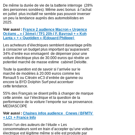
De même la durée de vie de la batterie interroge (28%
des personnes sondées). Même avec bonus à l’achat
en juillet plus incitatif ne semble pas pouvoir inverser
un peu la tendance auprès des automobilistes en
2025.
Voir aussi :
France 2 audience Macron « Urgence
Océans .. » ( 3ème) / TF1 20h ( F. Bayrou) + « Koh
Lanta » + « Quotidien » (Edouard Philippe)
Les acheteurs d’électriques semblent davantage prêts
à consacrer un budget plus important qu’auparavant:
34% d’entre eux envisagent de dépenser pour une
voiture électrique plus de 30.000 euros qui révèle un
potentiel marché de masse estime cabinet Deloitte.
Toute la question est de savoir si l’arrivée sur le
marché de modèles à 20.000 euros comme les
Renault 5 ou Citroën eC3 d’entrée de gamme ou
encore la BYD Dolphin Surf peut accentuer
cette tendance.
55% des Français se disent prêts à changer de marque
cette année. sur l’électrique et la question de la
performance de la voiture l’emporte sur sa provenance.
MEDIASCOPE
Voir aussi :
Chaines infos audience Cnews / BFMTV
+ LCI + France Info
Selon l’un des auteurs de l’étude « Les
consommateurs sont en train d’accepter qu’une voiture
électrique est légitime même si elle est produite par