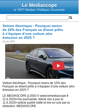
Le Mediascope
le "OFF" Medias / Politique / Economie
Voiture électrique : Pourquoi moins
de 10% des Français se disent prêts
à s’équiper d’une voiture zéro
émission en 2025 ?
12 juin 2025
Voiture électrique : Pourquoi moins de 10% des
Français se disent prêts à s’équiper d’une voiture zéro
émission en 2025 ?
LE MEDIASCOPE |LOGO © www.lemediascope.fr
11.6.2025• Par journaliste. Article mis à jour le
11.6.2025• /article publié édité et mis en une par la
rédaction. MEDIASCOPE