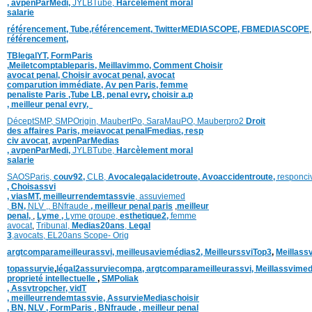
,
avpenParMedi,
JYLBTube,
Harcèlement moral
salarie
référencement,
Tube,référencement,
TwitterMEDIASCOPE,
FBMEDIASCOPE
référencement,
TBlegalYT,
FormParis
,
Meiletcomptableparis
,
Meillavimmo,
Comment
Choisir
avocat penal,
Choisir avocat penal,
avocat
comparution immédiate,
Av pen Paris,
femme
penaliste Paris
,Tube LB,
penal evry
,
choisir a.p
,
meilleur penal evry,
DéceptSMP,
SMP
Origin,
MaubertPo,
SaraMauPO,
Mauberpro2
Droit
des affaires Paris,
meiavocat penalFmedias,
resp
civ avocat
,
avpenParMedias
,
avpenParMedi,
JYLBTube,
Harcèlement moral
salarie
SAOSParis,
couv92,
CLB,
Avocalegalacidetroute,
Avoaccidentroute,
responci
,
Choisassvi
,
viasMT,
meilleurrendemtassvie
,
assuviemed
,
BN,
NLV ,
,
BNfraude
,
meilleur penal paris
,
meilleur
penal,
,
Lyme ,
Lyme groupe,
esthetique2,
femme
avocat
,
Tribunal,
Medias20ans
,
Legal
3
,
avocats,
EL20ans Scope- Orig
argtcomparameilleurassvi,
meilleusaviemédias
2,
MeilleurssviTop3
,
Meillass
topassurvie
,
légal2assurviecompa,
argtcomparameilleurassvi,
Meillassvimed
proprieté intellectuelle
,
SMPoliak
,
Assvtropcher,
vidT
,
meilleurrendemtassvie,
AssurvieMediaschoisir
,
BN,
NLV ,
FormParis ,
BNfraude ,
meilleur penal