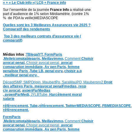
» + « Le Club info »( LCI) + France info
Sur l’ensemble de la journée
France Info
a réalisé une
part d’audience de 1% selon Médiamétrie. (contre 1%
% de PDA la veille)MEDIASCOPE
Quelles sont les 3 Meilleures Assurances vie 2025 ?
Comparatif des rendements
Top 3 des meilleurs contrats d’assurance vie (
comparatif)
Médias infos
:
TBlegalYT,
FormParis
,
Meiletcomptableparis
,
Meillavimmo,
Comment
Choisir
avocat penal,
Choisir avocat penal,
avocat
comparution immédiate,
Av pen Paris,
femme
penaliste Paris
,Tube LB,
penal evry
,
choisir a.p
,
meilleur penal evry,
DéceptSMP,
SMP
Origin,
MaubertPo,
SaraMauPO,
Mauberpro2
Droit
des affaires Paris,
meiavocat penalFmedias,
resp
civ avocat
,
avpenParMedias
,
avpenParMedi,
JYLBTube,
Harcèlement moral
salarie
référencement,
Tube,référencement,
TwitterMEDIASCOPE,
FBMEDIASCOPE
référencement,
FormParis
,
Meiletcomptableparis
,
Meillavimmo,
Comment
Choisir
avocat penal,
Choisir avocat penal,
avocat
comparution immédiate,
Av pen Paris,
femme