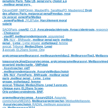
penaliste Paris
,Tube LB,
penal evry
,
choisir a.p
,
meilleur penal evry,
DéceptSMP,
SMP
Origin,
MaubertPo,
SaraMauPO,
Mauberpro2
Droit
des affaires Paris,
meiavocat penalFmedias,
resp
civ avocat
,
avpenParMedias
,
avpenParMedi,
JYLBTube,
Harcèlement moral
salarie
SAOSParis,
couv92,
CLB,
Avocalegalacidetroute,
Avoaccidentroute,
responci
,
Choisassvi
,
viasMT,
meilleurrendemtassvie
,
assuviemed
,
BN,
NLV ,
,
BNfraude
,
meilleur penal paris
,
meilleur
penal,
,
Lyme ,
Lyme groupe,
esthetique2,
femme
avocat
,
Tribunal,
Medias20ans
,
Legal
3
,
avocats,
EL20ans Scope- Orig
argtcomparameilleurassvi,
meilleusaviemédias
2,
MeilleurssviTop3
,
Meillass
topassurvie
,
légal2assurviecompa,
argtcomparameilleurassvi,
Meillassvimed
proprieté intellectuelle
,
SMPoliak
,
Assvtropcher,
vidT
,
meilleurrendemtassvie,
AssurvieMediaschoisir
,
BN,
NLV ,
FormParis ,
BNfraude ,
meilleur penal
paris
,
meilleur penal,
,
Lyme ,
Lyme
groupe,
esthetique2,
femme
avocat
,
Tribunal,
Medias20ans,
Legal 3
,
avocats,
clinique
euro,
EL20ans Scope-
Orig
avtdgecorpindmnis,
BNF,
argemeilleurviecompa ,
Assurvi2024,
Assurvie:
commchoirurMEDIAS
,
Meilleureargentropcher,
Médias
Meillassvie
,
Assurviecomchoisir,
RADIAL meilleure assurance
vie
,
Meilleureassur2024