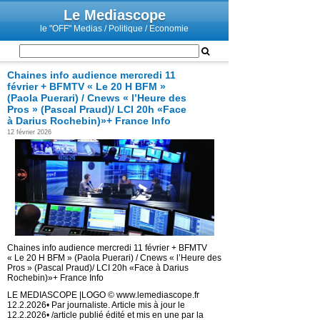
Le Mediascope
le "OFF" Medias / Politique / Economie
Chaines info audience mercredi 11
février + BFMTV « Le 20 H BFM »
(Paola Puerari) / Cnews « l’Heure des
Pros » (Pascal Praud)/ LCI 20h «Face
à Darius Rochebin)»+ France Info
12 février 2026
Chaines info audience mercredi 11 février + BFMTV
« Le 20 H BFM » (Paola Puerari) / Cnews « l’Heure des
Pros » (Pascal Praud)/ LCI 20h «Face à Darius
Rochebin)»+ France Info
LE MEDIASCOPE |LOGO © www.lemediascope.fr
12.2.2026• Par journaliste. Article mis à jour le
12.2.2026• /article publié édité et mis en une par la