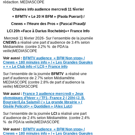
rédaction. MEDIASCOPE
Chaines info audience mercredi 11 février
+ BFMTV « Le 20 H BFM » (Paola Puerari) /
Cnews « l’Heure des Pros » (Pascal Praud)/
LCI 20h «Face à Darius Rochebin)»+ France Info
Mercredi 11 février 2026- Sur l’ensemble de la journée
CNEWS
a réalisé une part d’audience de 3.4% selon
Médiamétrie. (contre 3.2% % de PDA la
veille)MEDIASCOPE
Voir aussi :
BFMTV audience « BFM Non stop» /
Cnews « 180 minutes info » / « Les Grandes Gueules
» + « Le Club info »( LCI) + France info
Sur l’ensemble de la journée
BFMTV
a réalisé une
part d’audience de 2.7% selon Médiamétrie.
MEDIASCOPE (contre 2.8% de part d’audience la
veille) MEDIASCOPE
Voir aussi :
France 3 audience mercredi « Jeux
olympiques d’hiver » / TF1- France 2 ( 20h) (J. B.
Boursier/Léa Salamé) / » La grande librairie » (
Gisèle Pelicot)+ « Quotidien » (Alex Lutz)
Sur l’ensemble de la journée
LCI
a réalisé une part
d’audience de 2.4% selon Médiamétrie. (contre 2.4%
% de PDA la veille)MEDIASCOPE
Voir aussi :
BFMTV audience « BFM Non stop» /
Cnews « 180 minutes info » / « Les Grandes Gueules