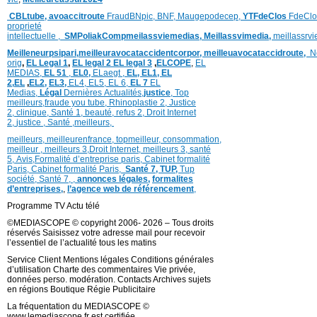
CBLtube,
avoaccitroute
FraudBNpic,
BNF,
Maugepodecep,
YTFdeClos
FdeClo
proprieté
intellectuelle
,
SMPoliak
Compmeilassviemedias,
Meillassvimedia,
meillassrv
Meilleneurpsipari,
meilleuravocataccidentcorpor,
meilleuavocataccidroute,
N
orig
,
EL Legal 1
,
EL legal 2
EL legal 3
,
ELCOPE
,
EL
MEDIAS,
EL 51
,
EL0,
ELaegt ,
EL,
EL1,
EL
2,
EL
,
EL2,
EL3,
EL4,
EL5,
EL 6,
EL 7
EL
Medias,
Légal
Dernières
Actualités,
justice
,
Top
meilleurs
,
fraude you tube
,
Rhinoplastie 2
,
Justice
2
,
clinique
,
Santé 1
, beauté,
refus 2
,
Droit Internet
2
,
justice
, Santé ,
meilleurs
,
meilleurs
,
meilleurenfrance,
topmeilleur,
consommation
,
meilleur ,
meilleurs 3,
Droit Internet
,
meilleurs 3,
santé
5,
Avis
,
Formalité d’entreprise paris,
Cabinet formalité
Paris,
Cabinet formalité Paris,
Santé 7, TUP,
Tup
société,
Santé 7
,
,
annonces légales,
formalites
d’entreprises,
,
l’agence web de référencement
,
Programme TV Actu télé
©MEDIASCOPE © copyright 2006- 2026 – Tous droits
réservés Saisissez votre adresse mail pour recevoir
l’essentiel de l’actualité tous les matins
Service Client Mentions légales Conditions générales
d’utilisation Charte des commentaires Vie privée,
données perso. modération. Contacts Archives sujets
en régions Boutique Régie Publicitaire
La fréquentation du MEDIASCOPE ©
www.lemediascope.fr est certifiée.