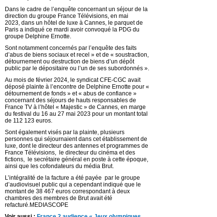
Dans le cadre de l’enquête concernant un séjour de la
direction du groupe France Télévisions, en mai
2023, dans un hôtel de luxe à Cannes, le parquet de
Paris a indiqué ce mardi avoir convoqué la PDG du
groupe Delphine Ernotte.
Sont notamment concernés par l’enquête des faits
d’abus de biens sociaux et recel » et de « soustraction,
détournement ou destruction de biens d’un dépôt
public par le dépositaire ou l’un de ses subordonnés ».
Au mois de février 2024, le syndicat CFE-CGC avait
déposé plainte à l’encontre de Delphine Ernotte pour «
détournement de fonds » et « abus de confiance »
concernant des séjours de hauts responsables de
France TV à l’hôtel « Majestic » de Cannes, en marge
du festival du 16 au 27 mai 2023 pour un montant total
de 112 123 euros.
Sont également visés par la plainte, plusieurs
personnes qui séjournaient dans cet établissement de
luxe, dont le directeur des antennes et programmes de
France Télévisions, le directeur du cinéma et des
fictions, le secrétaire général en poste à cette époque,
ainsi que les cofondateurs du média Brut.
L’intégralité de la facture a été payée par le groupe
d’audiovisuel public qui a cependant indiqué que le
montant de 38 467 euros correspondant à deux
chambres des membres de Brut avait été
refacturé.MEDIASCOPE
Voir aussi :
France 2 audience « Jeux olympiques