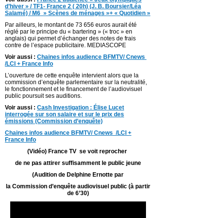
d’hiver » / TF1- France 2 ( 20h) (J. B. Boursier/Léa
Salamé) / M6 » Scènes de ménages »+ « Quotidien »
Par ailleurs, le montant de 73 656 euros aurait été
réglé par le principe du « bartering » (« troc » en
anglais) qui permet d’échanger des notes de frais
contre de l’espace publicitaire. MEDIASCOPE
Voir aussi :
C
haines infos audience BFMTV/ Cnews
/LCI + France Info
L’ouverture de cette enquête intervient alors que la
commission d’enquête parlementaire sur la neutralité,
le fonctionnement et le financement de l’audiovisuel
public poursuit ses auditions.
Voir aussi :
Cash Investigation : Élise Lucet
interrogée sur son salaire et sur le prix des
émissions (Commission d’enquête)
C
haines infos audience BFMTV/ Cnews /LCI +
France Info
(Vidéo) France TV se voit reprocher
de ne pas attirer suffisamment le public jeune
(Audition de Delphine Ernotte par
la Commission d’enquête audiovisuel public (
à partir
de 6’30)