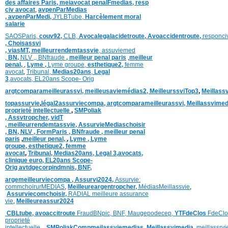
des affaires Paris,
meiavocat penalFmedias,
resp
civ avocat
,
avpenParMedias
,
avpenParMedi,
JYLBTube,
Harcèlement moral
salarie
SAOSParis,
couv92,
CLB,
Avocalegalacidetroute,
Avoaccidentroute,
responci
,
Choisassvi
,
viasMT,
meilleurrendemtassvie
,
assuviemed
,
BN,
NLV ,
,
BNfraude
,
meilleur penal paris
,
meilleur
penal,
,
Lyme ,
Lyme groupe,
esthetique2,
femme
avocat
,
Tribunal,
Medias20ans
,
Legal
3
,
avocats,
EL20ans Scope- Orig
argtcomparameilleurassvi,
meilleusaviemédias
2,
MeilleurssviTop3
,
Meillass
topassurvie
,
légal2assurviecompa,
argtcomparameilleurassvi,
Meillassvimed
proprieté intellectuelle
,
SMPoliak
,
Assvtropcher,
vidT
,
meilleurrendemtassvie,
AssurvieMediaschoisir
,
BN,
NLV ,
FormParis ,
BNfraude ,
meilleur penal
paris
,
meilleur penal,
,
Lyme ,
Lyme
groupe,
esthetique2,
femme
avocat
,
Tribunal,
Medias20ans,
Legal 3
,
avocats,
clinique
euro,
EL20ans Scope-
Orig
avtdgecorpindmnis,
BNF,
argemeilleurviecompa ,
Assurvi2024,
Assurvie:
commchoirurMEDIAS
,
Meilleureargentropcher,
Médias
Meillassvie
,
Assurviecomchoisir,
RADIAL meilleure assurance
vie
,
Meilleureassur2024
CBLtube,
avoaccitroute
FraudBNpic,
BNF,
Maugepodecep,
YTFdeClos
FdeClo
proprieté
intellectuelle
,
SMPoliak
Compmeilassviemedias,
Meillassvimedia,
meillassrv