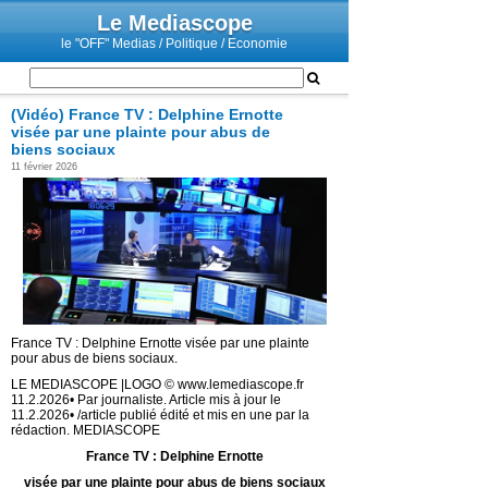
Le Mediascope
le "OFF" Medias / Politique / Economie
(Vidéo) France TV : Delphine Ernotte
visée par une plainte pour abus de
biens sociaux
11 février 2026
France TV : Delphine Ernotte visée par une plainte
pour abus de biens sociaux.
LE MEDIASCOPE |LOGO © www.lemediascope.fr
11.2.2026• Par journaliste. Article mis à jour le
11.2.2026• /article publié édité et mis en une par la
rédaction. MEDIASCOPE
France TV : Delphine Ernotte
visée par une plainte pour abus de biens sociaux