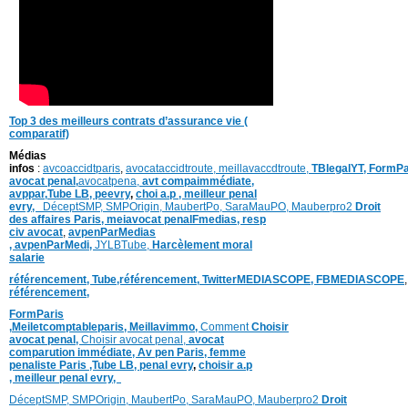
Top 3 des meilleurs contrats d’assurance vie (
comparatif)
Médias
infos
:
avcoaccidtparis
,
avocataccidtroute,
meillavaccdtroute,
TBlegalYT,
FormPa
avocat penal,
avocatpena,
avt compaimmédiate,
avppar
,
Tube LB,
peevry
,
choi a.p ,
meilleur penal
evry,
DéceptSMP,
SMP
Origin,
MaubertPo,
SaraMauPO,
Mauberpro2
Droit
des affaires Paris,
meiavocat penalFmedias,
resp
civ avocat
,
avpenParMedias
,
avpenParMedi,
JYLBTube,
Harcèlement moral
salarie
référencement,
Tube,référencement,
TwitterMEDIASCOPE,
FBMEDIASCOPE
référencement,
FormParis
,
Meiletcomptableparis
,
Meillavimmo,
Comment
Choisir
avocat penal,
Choisir avocat penal,
avocat
comparution immédiate,
Av pen Paris,
femme
penaliste Paris
,Tube LB,
penal evry
,
choisir a.p
,
meilleur penal evry,
DéceptSMP,
SMP
Origin,
MaubertPo,
SaraMauPO,
Mauberpro2
Droit