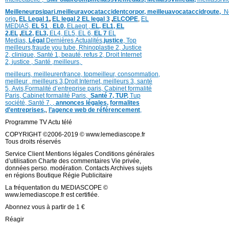
Meilleneurpsipari,
meilleuravocataccidentcorpor,
meilleuavocataccidroute,
N
orig
,
EL Legal 1
,
EL legal 2
EL legal 3
,
ELCOPE
,
EL
MEDIAS,
EL 51
,
EL0,
ELaegt ,
EL,
EL1,
EL
2,
EL
,
EL2,
EL3,
EL4,
EL5,
EL 6,
EL 7
EL
Medias,
Légal
Dernières
Actualités,
justice
,
Top
meilleurs
,
fraude you tube
,
Rhinoplastie 2
,
Justice
2
,
clinique
,
Santé 1
, beauté,
refus 2
,
Droit Internet
2
,
justice
, Santé ,
meilleurs
,
meilleurs
,
meilleurenfrance,
topmeilleur,
consommation
,
meilleur ,
meilleurs 3,
Droit Internet
,
meilleurs 3,
santé
5,
Avis
,
Formalité d’entreprise paris,
Cabinet formalité
Paris,
Cabinet formalité Paris,
Santé 7, TUP,
Tup
société,
Santé 7
,
,
annonces légales,
formalites
d’entreprises,
,
l’agence web de référencement
,
Programme TV Actu télé
COPYRIGHT ©2006-2019 © www.lemediascope.fr
Tous droits réservés
Service Client Mentions légales Conditions générales
d’utilisation Charte des commentaires Vie privée,
données perso. modération. Contacts Archives sujets
en régions Boutique Régie Publicitaire
La fréquentation du MEDIASCOPE ©
www.lemediascope.fr est certifiée.
Abonnez vous à partir de 1 €
Réagir