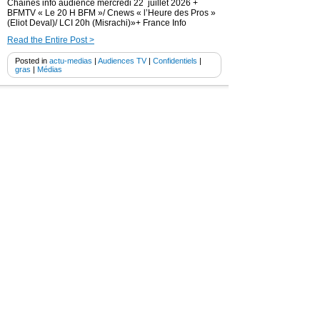
Chaines info audience mercredi 22 juillet 2026 +
BFMTV « Le 20 H BFM »/ Cnews « l’Heure des Pros »
(Eliot Deval)/ LCI 20h (Misrachi)»+ France Info
Read the Entire Post >
Posted in
actu-medias
|
Audiences TV
|
Confidentiels
|
gras
|
Médias
Chaines info audience mardi 21
juillet 2026 + BFMTV « Le 20 H BFM
»/ Cnews « l’Heure des Pros » (Eliot
Deval)/ LCI 20h «Thomas Misrachi)»+
France Info
22 juillet 2026
Chaines info audience mardi 21 juillet 2026 + BFMTV
« Le 20 H BFM »/ Cnews « l’Heure des Pros » (Eliot
Deval)/ LCI 20h (Misrachi)»+ France Info
Read the Entire Post >
Posted in
actu-medias
|
Audiences TV
|
Confidentiels
|
gras
|
Médias
Cnews audience « 180 minutes info »
/ BFMTV « BFM Non stop» + « Le
Club info »( LCI) + France info
22 juillet 2026
Mercredi 29 juillet 2026 – Cnews audience « 180