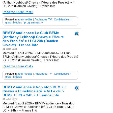
(Anthony Lebbos)/ Cnews « l’Heure des Pros été » /
LCI 20h (Damien Givelet)+ France Info
Read the Entire Post >
Posted in
actu-medias
|
Audiences TV
|
Confidentiels
|
gras
|
Médias
|
programmes tv
BFMTV audience« Le Club BFM»
(Anthony Lebbos)/ Cnews « l’Heure
des Pros été » / LCI 20h (Damien
Givelet)+ France Info
31 juillet 2026
Mercredi 5 août 2026- BFMTV audience« Le Club
BFM» (Anthony Lebbos)/ Cnews « l’Heure des Pros été
» / LCI 20h (Damien Givelet)+ France Info
Read the Entire Post >
Posted in
actu-medias
|
Audiences TV
|
Confidentiels
|
gras
|
Médias
BFMTV audience « Non stop BFM » /
Cnews « Punchline été » /« Le club
BFM» + LCI « 24h » + France Info
31 juillet 2026
Mercredi 5 août 2026 – BFMTV audience « Non stop
BFM » / Cnews « Punchline été » /« Le club BFM» +
LCI « 24h » + France Info