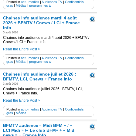
Posted in
actu-medias
|
Audiences TV
|
Confidentiels
|
gras
|
Médias
|
programmes tv
Chaines info audience mardi 4 août
2026 + BFMTV / Cnews / LCI + France
Info
5 août 2026
Chaines info audience mardi 4 août 2026 + BFMTV /
Cnews / LCI + France Info
Read the Entire Post >
Posted in
actu-medias
|
Audiences TV
|
Confidentiels
|
gras
|
Médias
|
programmes tv
Chaines info audience juillet 2026 :
BFMTV, LCI, Cnews + France Info
3 août 2026
Chaines info audience juillet 2026 : BFMTV, LCI,
Cnews + France Info.
Read the Entire Post >
Posted in
actu-medias
|
Audiences TV
|
Confidentiels
|
gras
|
Médias
BFMTV audience « Midi BFM » / »
LCI Midi » /« Le club BFM» + « Midi
news » + France Info