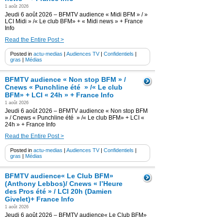
1 août 2026
Jeudi 6 août 2026 – BFMTV audience « Midi BFM » / »
LCI Midi » /« Le club BFM» + « Midi news » + France
Info
Read the Entire Post >
Posted in
actu-medias
|
Audiences TV
|
Confidentiels
|
gras
|
Médias
BFMTV audience « Non stop BFM » /
Cnews « Punchline été » /« Le club
BFM» + LCI « 24h » + France Info
1 août 2026
Jeudi 6 août 2026 – BFMTV audience « Non stop BFM
» / Cnews « Punchline été » /« Le club BFM» + LCI «
24h » + France Info
Read the Entire Post >
Posted in
actu-medias
|
Audiences TV
|
Confidentiels
|
gras
|
Médias
BFMTV audience« Le Club BFM»
(Anthony Lebbos)/ Cnews « l’Heure
des Pros été » / LCI 20h (Damien
Givelet)+ France Info
1 août 2026
Jeudi 6 août 2026 – BFMTV audience« Le Club BFM»