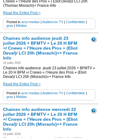
Cnews « l’Heure des Pros » ( Eliot Deval)/ LCI 20h
(Thomas Misrachi)+ France Info
Read the Entire Post >
Posted in
actu-medias
|
Audiences TV
|
Confidentiels
|
gras
|
Médias
Chaines info audience jeudi 23
juillet 2026 + BFMTV « Le 20 H BFM
»/ Cnews « l’Heure des Pros » (Eliot
Deval)/ LCI 20h (Misrachi)»+ France
Info
24 juillet 2026
Chaines info audience jeudi 23 juillet 2026 + BFMTV «
Le 20 H BFM »/ Cnews « l’Heure des Pros » (Eliot
Deval)/ LCI 20h (Misrachi)»+ France Info
Read the Entire Post >
Posted in
actu-medias
|
Audiences TV
|
Confidentiels
|
gras
|
Médias
Chaines info audience mercredi 22
juillet 2026 + BFMTV « Le 20 H BFM
»/ Cnews « l’Heure des Pros » (Eliot
Deval)/ LCI 20h (Misrachi)»+ France
Info
23 juillet 2026