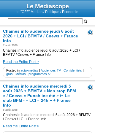
Le Mediascope
le "OFF" Medias / Politique / Economie
Chaines info audience jeudi 6 août
2026 + LCI / BFMTV / Cnews + France
Info
7 août 2026
Chaines info audience jeudi 6 août 2026 + LCI /
BFMTV / Cnews + France Info
Read the Entire Post >
Posted in
actu-medias
|
Audiences TV
|
Confidentiels
|
gras
|
Médias
|
programmes tv
Chaines info audience mercredi 5
août 2026 + BFMTV « Non stop BFM
» / Cnews « Punchline été » /« Le
club BFM» + LCI « 24h » + France
Info
6 août 2026
Chaines info audience mercredi 5 août 2026 + BFMTV
/ Cnews / LCI + France Info
Read the Entire Post >