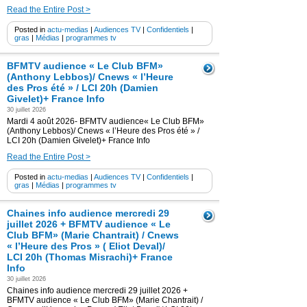
Read the Entire Post >
Posted in
actu-medias
|
Audiences TV
|
Confidentiels
|
gras
|
Médias
|
programmes tv
BFMTV audience « Le Club BFM»
(Anthony Lebbos)/ Cnews « l’Heure
des Pros été » / LCI 20h (Damien
Givelet)+ France Info
30 juillet 2026
Mardi 4 août 2026- BFMTV audience« Le Club BFM»
(Anthony Lebbos)/ Cnews « l’Heure des Pros été » /
LCI 20h (Damien Givelet)+ France Info
Read the Entire Post >
Posted in
actu-medias
|
Audiences TV
|
Confidentiels
|
gras
|
Médias
|
programmes tv
Chaines info audience mercredi 29
juillet 2026 + BFMTV audience « Le
Club BFM» (Marie Chantrait) / Cnews
« l’Heure des Pros » ( Eliot Deval)/
LCI 20h (Thomas Misrachi)+ France
Info
30 juillet 2026
Chaines info audience mercredi 29 juillet 2026 +
BFMTV audience « Le Club BFM» (Marie Chantrait) /