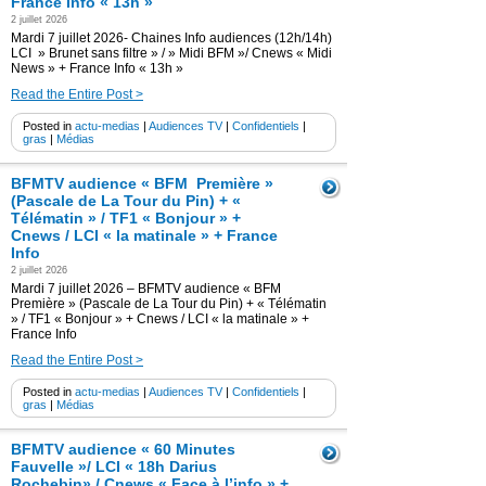
France Info « 13h »
2 juillet 2026
Mardi 7 juillet 2026- Chaines Info audiences (12h/14h)
LCI » Brunet sans filtre » / » Midi BFM »/ Cnews « Midi
News » + France Info « 13h »
Read the Entire Post >
Posted in
actu-medias
|
Audiences TV
|
Confidentiels
|
gras
|
Médias
BFMTV audience « BFM Première »
(Pascale de La Tour du Pin) + «
Télématin » / TF1 « Bonjour » +
Cnews / LCI « la matinale » + France
Info
2 juillet 2026
Mardi 7 juillet 2026 – BFMTV audience « BFM
Première » (Pascale de La Tour du Pin) + « Télématin
» / TF1 « Bonjour » + Cnews / LCI « la matinale » +
France Info
Read the Entire Post >
Posted in
actu-medias
|
Audiences TV
|
Confidentiels
|
gras
|
Médias
BFMTV audience « 60 Minutes
Fauvelle »/ LCI « 18h Darius
Rochebin» / Cnews « Face à l’info » +