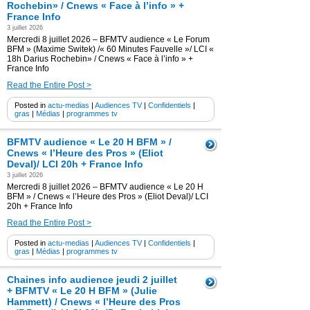
Rochebin» / Cnews « Face à l’info » +
France Info
3 juillet 2026
Mercredi 8 juillet 2026 – BFMTV audience « Le Forum
BFM » (Maxime Switek) /« 60 Minutes Fauvelle »/ LCI «
18h Darius Rochebin» / Cnews « Face à l’info » +
France Info
Read the Entire Post >
Posted in
actu-medias
|
Audiences TV
|
Confidentiels
|
gras
|
Médias
|
programmes tv
BFMTV audience « Le 20 H BFM » /
Cnews « l’Heure des Pros » (Eliot
Deval)/ LCI 20h + France Info
3 juillet 2026
Mercredi 8 juillet 2026 – BFMTV audience « Le 20 H
BFM » / Cnews « l’Heure des Pros » (Eliot Deval)/ LCI
20h + France Info
Read the Entire Post >
Posted in
actu-medias
|
Audiences TV
|
Confidentiels
|
gras
|
Médias
|
programmes tv
Chaines info audience jeudi 2 juillet
+ BFMTV « Le 20 H BFM » (Julie
Hammett) / Cnews « l’Heure des Pros