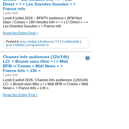
Direct » + « Les Grandes Gueules » +
France info
1 juillet 2026
Lundi 6 juillet 2026 – BFMTV audience « BFM Non
stop» / Cnews « 180 minutes info » / » LCI Direct » + «
Les Grandes Gueules » + France info
Read the Entire Post >
Posted in
actu-medias
|
Audiences TV
|
Confidentiels
|
gras
|
Médias
|
programmes tv
Chaines Info audiences (12h/14h)
LCI » Brunet sans filtre » / » Midi
BFM »/ Cnews « Midi News » +
France Info « 13h »
1 juillet 2026
Lundi 6 juillet 2026- Chaines Info audiences (12h/14h)
LCI » Brunet sans filtre » / » Midi BFM »/ Cnews « Midi
News » + France Info « 13h »
Read the Entire Post >
Posted in
actu-medias
|
Audiences TV
|
Confidentiels
|
gras
|
Médias
|
programmes tv
BFMTV audience « BFM Première »
(Pascale de La Tour du Pin) + «
Télématin » / TF1 « Bonjour » +