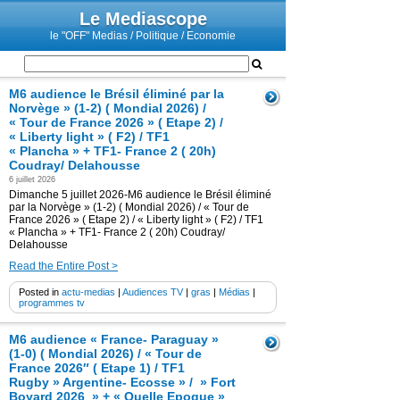
Le Mediascope
le "OFF" Medias / Politique / Economie
M6 audience le Brésil éliminé par la
Norvège » (1-2) ( Mondial 2026) /
« Tour de France 2026 » ( Etape 2) /
« Liberty light » ( F2) / TF1
« Plancha » + TF1- France 2 ( 20h)
Coudray/ Delahousse
6 juillet 2026
Dimanche 5 juillet 2026-M6 audience le Brésil éliminé
par la Norvège » (1-2) ( Mondial 2026) / « Tour de
France 2026 » ( Etape 2) / « Liberty light » ( F2) / TF1
« Plancha » + TF1- France 2 ( 20h) Coudray/
Delahousse
Read the Entire Post >
Posted in
actu-medias
|
Audiences TV
|
gras
|
Médias
|
programmes tv
M6 audience « France- Paraguay »
(1-0) ( Mondial 2026) / « Tour de
France 2026″ ( Etape 1) / TF1
Rugby » Argentine- Ecosse » / » Fort
Boyard 2026 » + « Quelle Epoque »