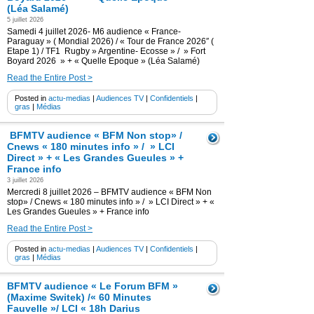
(Léa Salamé)
5 juillet 2026
Samedi 4 juillet 2026- M6 audience « France-
Paraguay » ( Mondial 2026) / « Tour de France 2026″ (
Etape 1) / TF1 Rugby » Argentine- Ecosse » / » Fort
Boyard 2026 » + « Quelle Epoque » (Léa Salamé)
Read the Entire Post >
Posted in
actu-medias
|
Audiences TV
|
Confidentiels
|
gras
|
Médias
BFMTV audience « BFM Non stop» /
Cnews « 180 minutes info » / » LCI
Direct » + « Les Grandes Gueules » +
France info
3 juillet 2026
Mercredi 8 juillet 2026 – BFMTV audience « BFM Non
stop» / Cnews « 180 minutes info » / » LCI Direct » + «
Les Grandes Gueules » + France info
Read the Entire Post >
Posted in
actu-medias
|
Audiences TV
|
Confidentiels
|
gras
|
Médias
BFMTV audience « Le Forum BFM »
(Maxime Switek) /« 60 Minutes
Fauvelle »/ LCI « 18h Darius