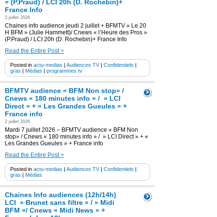
» (P.Praud) / LCI 20h (D. Rochebin)+
France Info
3 juillet 2026
Chaines info audience jeudi 2 juillet + BFMTV « Le 20
H BFM » (Julie Hammett)/ Cnews « l’Heure des Pros »
(P.Praud) / LCI 20h (D. Rochebin)+ France Info
Read the Entire Post >
Posted in
actu-medias
|
Audiences TV
|
Confidentiels
|
gras
|
Médias
|
programmes tv
BFMTV audience « BFM Non stop» /
Cnews « 180 minutes info » / » LCI
Direct » + « Les Grandes Gueules » +
France info
2 juillet 2026
Mardi 7 juillet 2026 – BFMTV audience « BFM Non
stop» / Cnews « 180 minutes info » / » LCI Direct » + «
Les Grandes Gueules » + France info
Read the Entire Post >
Posted in
actu-medias
|
Audiences TV
|
Confidentiels
|
gras
|
Médias
Chaines Info audiences (12h/14h)
LCI » Brunet sans filtre » / » Midi
BFM »/ Cnews « Midi News » +