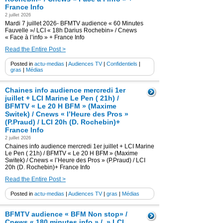
France Info
2 juillet 2026
Mardi 7 juillet 2026- BFMTV audience « 60 Minutes
Fauvelle »/ LCI « 18h Darius Rochebin» / Cnews
« Face à l’info » + France Info
Read the Entire Post >
Posted in
actu-medias
|
Audiences TV
|
Confidentiels
|
gras
|
Médias
Chaines info audience mercredi 1er
juillet + LCI Marine Le Pen ( 21h) /
BFMTV « Le 20 H BFM » (Maxime
Switek) / Cnews « l’Heure des Pros »
(P.Praud) / LCI 20h (D. Rochebin)+
France Info
2 juillet 2026
Chaines info audience mercredi 1er juillet + LCI Marine
Le Pen ( 21h) / BFMTV « Le 20 H BFM » (Maxime
Switek) / Cnews « l’Heure des Pros » (P.Praud) / LCI
20h (D. Rochebin)+ France Info
Read the Entire Post >
Posted in
actu-medias
|
Audiences TV
|
gras
|
Médias
BFMTV audience « BFM Non stop» /
Cnews « 180 minutes info » / » LCI