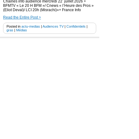
Chaines info audience mercredi 22 juillet 2026 +
BFMTV « Le 20 H BFM »/ Cnews « l’Heure des Pros »
(Eliot Deval)/ LCI 20h (Misrachi)»+ France Info
Read the Entire Post >
Posted in
actu-medias
|
Audiences TV
|
Confidentiels
|
gras
|
Médias
Chaines info audience mardi 21
juillet 2026 + BFMTV « Le 20 H BFM
»/ Cnews « l’Heure des Pros » (Eliot
Deval)/ LCI 20h «Thomas Misrachi)»+
France Info
22 juillet 2026
Chaines info audience mardi 21 juillet 2026 + BFMTV
« Le 20 H BFM »/ Cnews « l’Heure des Pros » (Eliot
Deval)/ LCI 20h (Misrachi)»+ France Info
Read the Entire Post >
Posted in
actu-medias
|
Audiences TV
|
Confidentiels
|
gras
|
Médias
Cnews audience « 180 minutes info »
/ BFMTV « BFM Non stop» + « Le
Club info »( LCI) + France info
22 juillet 2026
Mercredi 29 juillet 2026 – Cnews audience « 180