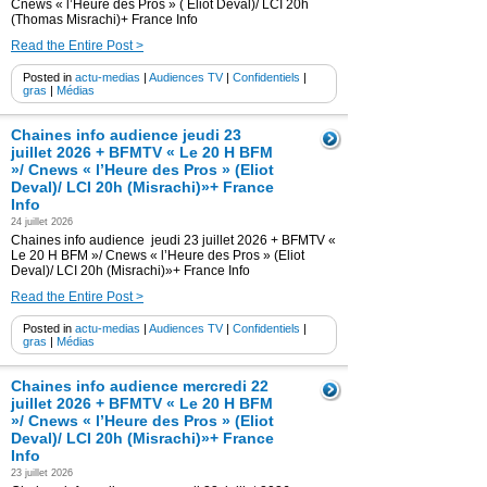
Cnews « l’Heure des Pros » ( Eliot Deval)/ LCI 20h
(Thomas Misrachi)+ France Info
Read the Entire Post >
Posted in
actu-medias
|
Audiences TV
|
Confidentiels
|
gras
|
Médias
Chaines info audience jeudi 23
juillet 2026 + BFMTV « Le 20 H BFM
»/ Cnews « l’Heure des Pros » (Eliot
Deval)/ LCI 20h (Misrachi)»+ France
Info
24 juillet 2026
Chaines info audience jeudi 23 juillet 2026 + BFMTV «
Le 20 H BFM »/ Cnews « l’Heure des Pros » (Eliot
Deval)/ LCI 20h (Misrachi)»+ France Info
Read the Entire Post >
Posted in
actu-medias
|
Audiences TV
|
Confidentiels
|
gras
|
Médias
Chaines info audience mercredi 22
juillet 2026 + BFMTV « Le 20 H BFM
»/ Cnews « l’Heure des Pros » (Eliot
Deval)/ LCI 20h (Misrachi)»+ France
Info
23 juillet 2026