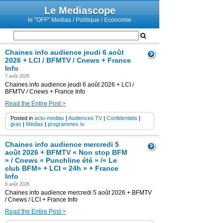
Le Mediascope
le "OFF" Medias / Politique / Economie
Chaines info audience jeudi 6 août
2026 + LCI / BFMTV / Cnews + France
Info
7 août 2026
Chaines info audience jeudi 6 août 2026 + LCI /
BFMTV / Cnews + France Info
Read the Entire Post >
Posted in
actu-medias
|
Audiences TV
|
Confidentiels
|
gras
|
Médias
|
programmes tv
Chaines info audience mercredi 5
août 2026 + BFMTV « Non stop BFM
» / Cnews « Punchline été » /« Le
club BFM» + LCI « 24h » + France
Info
6 août 2026
Chaines info audience mercredi 5 août 2026 + BFMTV
/ Cnews / LCI + France Info
Read the Entire Post >