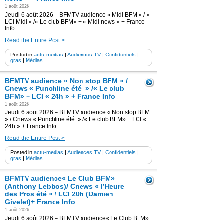
1 août 2026
Jeudi 6 août 2026 – BFMTV audience « Midi BFM » / »
LCI Midi » /« Le club BFM» + « Midi news » + France
Info
Read the Entire Post >
Posted in
actu-medias
|
Audiences TV
|
Confidentiels
|
gras
|
Médias
BFMTV audience « Non stop BFM » /
Cnews « Punchline été » /« Le club
BFM» + LCI « 24h » + France Info
1 août 2026
Jeudi 6 août 2026 – BFMTV audience « Non stop BFM
» / Cnews « Punchline été » /« Le club BFM» + LCI «
24h » + France Info
Read the Entire Post >
Posted in
actu-medias
|
Audiences TV
|
Confidentiels
|
gras
|
Médias
BFMTV audience« Le Club BFM»
(Anthony Lebbos)/ Cnews « l’Heure
des Pros été » / LCI 20h (Damien
Givelet)+ France Info
1 août 2026
Jeudi 6 août 2026 – BFMTV audience« Le Club BFM»