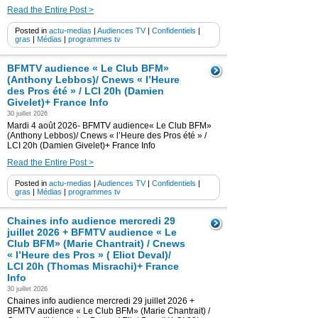
Read the Entire Post >
Posted in
actu-medias
|
Audiences TV
|
Confidentiels
|
gras
|
Médias
|
programmes tv
BFMTV audience « Le Club BFM»
(Anthony Lebbos)/ Cnews « l’Heure
des Pros été » / LCI 20h (Damien
Givelet)+ France Info
30 juillet 2026
Mardi 4 août 2026- BFMTV audience« Le Club BFM»
(Anthony Lebbos)/ Cnews « l’Heure des Pros été » /
LCI 20h (Damien Givelet)+ France Info
Read the Entire Post >
Posted in
actu-medias
|
Audiences TV
|
Confidentiels
|
gras
|
Médias
|
programmes tv
Chaines info audience mercredi 29
juillet 2026 + BFMTV audience « Le
Club BFM» (Marie Chantrait) / Cnews
« l’Heure des Pros » ( Eliot Deval)/
LCI 20h (Thomas Misrachi)+ France
Info
30 juillet 2026
Chaines info audience mercredi 29 juillet 2026 +
BFMTV audience « Le Club BFM» (Marie Chantrait) /