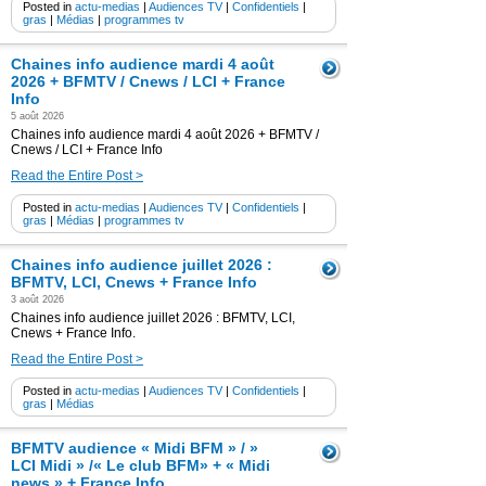
Posted in
actu-medias
|
Audiences TV
|
Confidentiels
|
gras
|
Médias
|
programmes tv
Chaines info audience mardi 4 août
2026 + BFMTV / Cnews / LCI + France
Info
5 août 2026
Chaines info audience mardi 4 août 2026 + BFMTV /
Cnews / LCI + France Info
Read the Entire Post >
Posted in
actu-medias
|
Audiences TV
|
Confidentiels
|
gras
|
Médias
|
programmes tv
Chaines info audience juillet 2026 :
BFMTV, LCI, Cnews + France Info
3 août 2026
Chaines info audience juillet 2026 : BFMTV, LCI,
Cnews + France Info.
Read the Entire Post >
Posted in
actu-medias
|
Audiences TV
|
Confidentiels
|
gras
|
Médias
BFMTV audience « Midi BFM » / »
LCI Midi » /« Le club BFM» + « Midi
news » + France Info