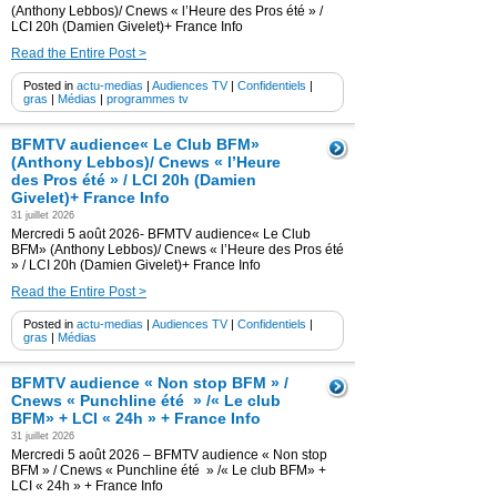
(Anthony Lebbos)/ Cnews « l’Heure des Pros été » /
LCI 20h (Damien Givelet)+ France Info
Read the Entire Post >
Posted in
actu-medias
|
Audiences TV
|
Confidentiels
|
gras
|
Médias
|
programmes tv
BFMTV audience« Le Club BFM»
(Anthony Lebbos)/ Cnews « l’Heure
des Pros été » / LCI 20h (Damien
Givelet)+ France Info
31 juillet 2026
Mercredi 5 août 2026- BFMTV audience« Le Club
BFM» (Anthony Lebbos)/ Cnews « l’Heure des Pros été
» / LCI 20h (Damien Givelet)+ France Info
Read the Entire Post >
Posted in
actu-medias
|
Audiences TV
|
Confidentiels
|
gras
|
Médias
BFMTV audience « Non stop BFM » /
Cnews « Punchline été » /« Le club
BFM» + LCI « 24h » + France Info
31 juillet 2026
Mercredi 5 août 2026 – BFMTV audience « Non stop
BFM » / Cnews « Punchline été » /« Le club BFM» +
LCI « 24h » + France Info