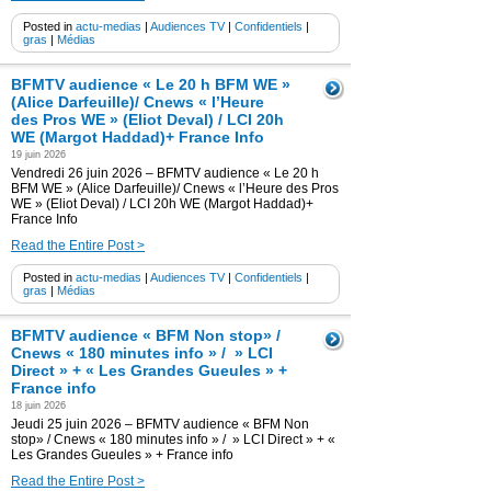
Posted in
actu-medias
|
Audiences TV
|
Confidentiels
|
gras
|
Médias
BFMTV audience « Le 20 h BFM WE »
(Alice Darfeuille)/ Cnews « l’Heure
des Pros WE » (Eliot Deval) / LCI 20h
WE (Margot Haddad)+ France Info
19 juin 2026
Vendredi 26 juin 2026 – BFMTV audience « Le 20 h
BFM WE » (Alice Darfeuille)/ Cnews « l’Heure des Pros
WE » (Eliot Deval) / LCI 20h WE (Margot Haddad)+
France Info
Read the Entire Post >
Posted in
actu-medias
|
Audiences TV
|
Confidentiels
|
gras
|
Médias
BFMTV audience « BFM Non stop» /
Cnews « 180 minutes info » / » LCI
Direct » + « Les Grandes Gueules » +
France info
18 juin 2026
Jeudi 25 juin 2026 – BFMTV audience « BFM Non
stop» / Cnews « 180 minutes info » / » LCI Direct » + «
Les Grandes Gueules » + France info
Read the Entire Post >