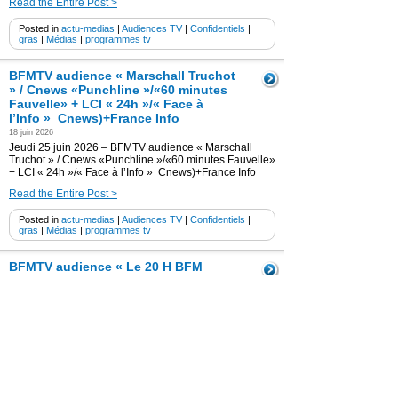
Read the Entire Post >
Posted in
actu-medias
|
Audiences TV
|
Confidentiels
|
gras
|
Médias
|
programmes tv
BFMTV audience « Marschall Truchot
» / Cnews «Punchline »/«60 minutes
Fauvelle» + LCI « 24h »/« Face à
l’Info » Cnews)+France Info
18 juin 2026
Jeudi 25 juin 2026 – BFMTV audience « Marschall
Truchot » / Cnews «Punchline »/«60 minutes Fauvelle»
+ LCI « 24h »/« Face à l’Info » Cnews)+France Info
Read the Entire Post >
Posted in
actu-medias
|
Audiences TV
|
Confidentiels
|
gras
|
Médias
|
programmes tv
BFMTV audience « Le 20 H BFM
»(Julie Hammett) / « l’Heure des Pros
» (P.Praud) / LCI 20h WE (D.
Rochebin)+ France Info
18 juin 2026
Jeudi 25 juin 2026 – BFMTV audience « Le 20 H BFM
»(Julie Hammett) / « l’Heure des Pros » (P.Praud) / LCI
20h WE (D. Rochebin)+ France Info
Read the Entire Post >