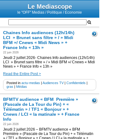
Le Mediascope
le "OFF" Medias / Politique / Economie
Chaines Info audiences (12h/14h)
LCI » Brunet sans filtre » / » Midi
BFM »/ Cnews « Midi News » +
France Info « 13h »
22 juin 2026
Jeudi 2 juillet 2026- Chaines Info audiences (12h/14h)
LCI » Brunet sans filtre » / » Midi BFM »/ Cnews « Midi
News » + France Info « 13h »
Read the Entire Post >
Posted in
actu-medias
|
Audiences TV
|
Confidentiels
|
gras
|
Médias
BFMTV audience « BFM Première »
(Pascale de La Tour du Pin) + «
Télématin » / TF1 « Bonjour » +
Cnews / LCI « la matinale » + France
Info
22 juin 2026
Jeudi 2 juillet 2026 – BFMTV audience « BFM
Première » (Pascale de La Tour du Pin) + « Télématin
» / TF1 « Bonjour » + Cnews / LCI « la matinale » +