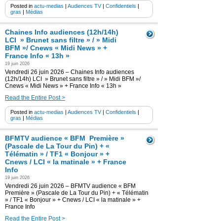
Posted in
actu-medias
|
Audiences TV
|
Confidentiels
|
gras
|
Médias
Chaines Info audiences (12h/14h)
LCI » Brunet sans filtre » / » Midi
BFM »/ Cnews « Midi News » +
France Info « 13h »
19 juin 2026
Vendredi 26 juin 2026 – Chaines Info audiences
(12h/14h) LCI » Brunet sans filtre » / » Midi BFM »/
Cnews « Midi News » + France Info « 13h »
Read the Entire Post >
Posted in
actu-medias
|
Audiences TV
|
Confidentiels
|
gras
|
Médias
BFMTV audience « BFM Première »
(Pascale de La Tour du Pin) + «
Télématin » / TF1 « Bonjour » +
Cnews / LCI « la matinale » + France
Info
19 juin 2026
Vendredi 26 juin 2026 – BFMTV audience « BFM
Première » (Pascale de La Tour du Pin) + « Télématin
» / TF1 « Bonjour » + Cnews / LCI « la matinale » +
France Info
Read the Entire Post >