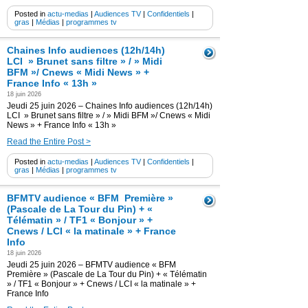
Posted in
actu-medias
|
Audiences TV
|
Confidentiels
|
gras
|
Médias
|
programmes tv
Chaines Info audiences (12h/14h)
LCI » Brunet sans filtre » / » Midi
BFM »/ Cnews « Midi News » +
France Info « 13h »
18 juin 2026
Jeudi 25 juin 2026 – Chaines Info audiences (12h/14h)
LCI » Brunet sans filtre » / » Midi BFM »/ Cnews « Midi
News » + France Info « 13h »
Read the Entire Post >
Posted in
actu-medias
|
Audiences TV
|
Confidentiels
|
gras
|
Médias
|
programmes tv
BFMTV audience « BFM Première »
(Pascale de La Tour du Pin) + «
Télématin » / TF1 « Bonjour » +
Cnews / LCI « la matinale » + France
Info
18 juin 2026
Jeudi 25 juin 2026 – BFMTV audience « BFM
Première » (Pascale de La Tour du Pin) + « Télématin
» / TF1 « Bonjour » + Cnews / LCI « la matinale » +
France Info