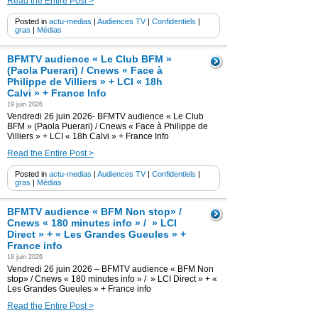
Read the Entire Post >
Posted in
actu-medias
|
Audiences TV
|
Confidentiels
|
gras
|
Médias
BFMTV audience « Le Club BFM »
(Paola Puerari) / Cnews « Face à
Philippe de Villiers » + LCI « 18h
Calvi » + France Info
19 juin 2026
Vendredi 26 juin 2026- BFMTV audience « Le Club
BFM » (Paola Puerari) / Cnews « Face à Philippe de
Villiers » + LCI « 18h Calvi » + France Info
Read the Entire Post >
Posted in
actu-medias
|
Audiences TV
|
Confidentiels
|
gras
|
Médias
BFMTV audience « BFM Non stop» /
Cnews « 180 minutes info » / » LCI
Direct » + « Les Grandes Gueules » +
France info
19 juin 2026
Vendredi 26 juin 2026 – BFMTV audience « BFM Non
stop» / Cnews « 180 minutes info » / » LCI Direct » + «
Les Grandes Gueules » + France info
Read the Entire Post >