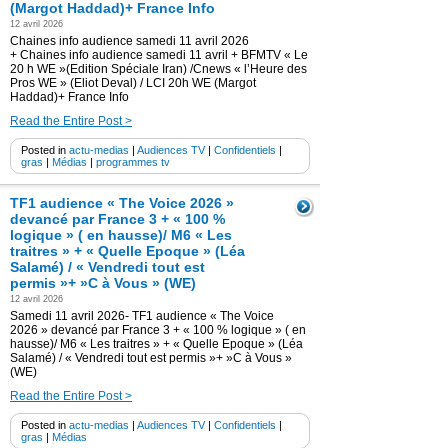
(Margot Haddad)+ France Info
12 avril 2026
Chaines info audience samedi 11 avril 2026
+ Chaines info audience samedi 11 avril + BFMTV « Le
20 h WE »(Edition Spéciale Iran) /Cnews « l’Heure des
Pros WE » (Eliot Deval) / LCI 20h WE (Margot
Haddad)+ France Info
Read the Entire Post >
Posted in
actu-medias
|
Audiences TV
|
Confidentiels
|
gras
|
Médias
|
programmes tv
TF1 audience « The Voice 2026 »
devancé par France 3 + « 100 %
logique » ( en hausse)/ M6 « Les
traitres » + « Quelle Epoque » (Léa
Salamé) / « Vendredi tout est
permis »+ »C à Vous » (WE)
12 avril 2026
Samedi 11 avril 2026- TF1 audience « The Voice
2026 » devancé par France 3 + « 100 % logique » ( en
hausse)/ M6 « Les traitres » + « Quelle Epoque » (Léa
Salamé) / « Vendredi tout est permis »+ »C à Vous »
(WE)
Read the Entire Post >
Posted in
actu-medias
|
Audiences TV
|
Confidentiels
|
gras
|
Médias