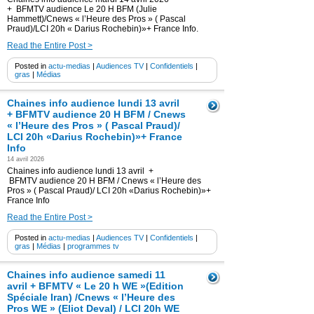
+ BFMTV audience Le 20 H BFM (Julie
Hammett)/Cnews « l’Heure des Pros » ( Pascal
Praud)/LCI 20h « Darius Rochebin)»+ France Info.
Read the Entire Post >
Posted in
actu-medias
|
Audiences TV
|
Confidentiels
|
gras
|
Médias
Chaines info audience lundi 13 avril
+ BFMTV audience 20 H BFM / Cnews
« l’Heure des Pros » ( Pascal Praud)/
LCI 20h «Darius Rochebin)»+ France
Info
14 avril 2026
Chaines info audience lundi 13 avril +
BFMTV audience 20 H BFM / Cnews « l’Heure des
Pros » ( Pascal Praud)/ LCI 20h «Darius Rochebin)»+
France Info
Read the Entire Post >
Posted in
actu-medias
|
Audiences TV
|
Confidentiels
|
gras
|
Médias
|
programmes tv
Chaines info audience samedi 11
avril + BFMTV « Le 20 h WE »(Edition
Spéciale Iran) /Cnews « l’Heure des
Pros WE » (Eliot Deval) / LCI 20h WE