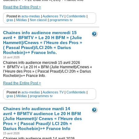
Read the Entire Post >
Posted in
actu-medias
|
Audiences TV
|
Confidentiels
|
gras
|
Médias
|
Non classé
|
programmes tv
Chaines info audience mercredi 15
avril + BFMTV » Le 20 H BFM » (Julie
Hammett)/Cnews « l’Heure des Pros »
( Pascal Praud)/LCI 20h « Darius
Rochebin)»+ France Info.
16 avril 2026
Chaines info audience mercredi 15 avril 2026
+ BFMTV « Le 20 H » BFM (Julie Hammett)/Cnews «
l’Heure des Pros » ( Pascal Praud)/LCI 20h « Darius
Rochebin)»+ France Info.
Read the Entire Post >
Posted in
actu-medias
|
Audiences TV
|
Confidentiels
|
gras
|
Médias
|
programmes tv
Chaines info audience mardi 14
avril + BFMTV audience Le 20 H BFM
(Julie Hammett)/ Cnews « l’Heure des
Pros » ( Pascal Praud)/ LCI 20h «
Darius Rochebin)»+ France Info
15 avril 2026
Chaines info audience mardi 14 avril 2026