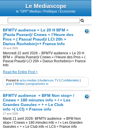
Le Mediascope
le "OFF" Medias / Politique / Economie
BFMTV audience « Le 20 H BFM »
(Paola Puerari)/ Cnews « l’Heure des
Pros » ( Pascal Praud)/ LCI 20h «
Darius Rochebin)»+ France Info
18 avril 2026
Mercredi 22 avril 2026 – BFMTV audience « Le 20 H
BFM » (Paola Puerari)/ Cnews « l’Heure des Pros » (
Pascal Praud)/ LCI 20h « Darius Rochebin)»+ France
Info
Read the Entire Post >
Posted in
actu-medias
|
Audiences TV
|
Confidentiels
|
gras
|
Médias
|
programmes tv
BFMTV audience « BFM Non stop» /
Cnews « 180 minutes info » / « Les
Grandes Gueules » + « Le Club
info »( LCI) + France info
17 avril 2026
Mardi 21 avril 2026- BFMTV audience « BFM Non
stop» / Cnews « 180 minutes info » / « Les Grandes
Gueules » + « Le Club info »( LCI) + France info