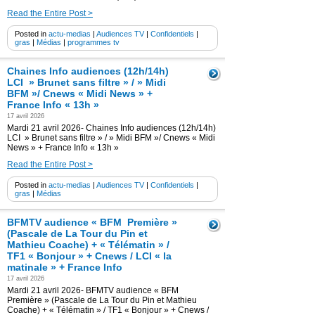
Read the Entire Post >
Posted in
actu-medias
|
Audiences TV
|
Confidentiels
|
gras
|
Médias
|
programmes tv
Chaines Info audiences (12h/14h)
LCI » Brunet sans filtre » / » Midi
BFM »/ Cnews « Midi News » +
France Info « 13h »
17 avril 2026
Mardi 21 avril 2026- Chaines Info audiences (12h/14h)
LCI » Brunet sans filtre » / » Midi BFM »/ Cnews « Midi
News » + France Info « 13h »
Read the Entire Post >
Posted in
actu-medias
|
Audiences TV
|
Confidentiels
|
gras
|
Médias
BFMTV audience « BFM Première »
(Pascale de La Tour du Pin et
Mathieu Coache) + « Télématin » /
TF1 « Bonjour » + Cnews / LCI « la
matinale » + France Info
17 avril 2026
Mardi 21 avril 2026- BFMTV audience « BFM
Première » (Pascale de La Tour du Pin et Mathieu
Coache) + « Télématin » / TF1 « Bonjour » + Cnews /