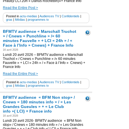
Praud)/ LCI 20h « Darius Rochebin)»+ France Info
Read the Entire Post >
Posted in
actu-medias
|
Audiences TV
|
Confidentiels
|
gras
|
Médias
|
programmes tv
BFMTV audience « Marschall Truchot
» / Cnews « Punchline » /« 60
minutes Fauvelle » + LCI « 24h » / «
Face à l’Info » Cnews) + France Info
16 avril 2026
Lundi 20 avril 2026 – BFMTV audience « Marschall
Truchot » / Cnews « Punchline » /« 60 minutes
Fauvelle » + LCI « 24h » / « Face à l’Info » Cnews) +
France Info
Read the Entire Post >
Posted in
actu-medias
|
Audiences TV
|
Confidentiels
|
gras
|
Médias
|
programmes tv
BFMTV audience « BFM Non stop» /
Cnews « 180 minutes info » / « Les
Grandes Gueules » + « Le Club
info »( LCI) + France info
16 avril 2026
Lundi 20 avril 2026- BFMTV audience « BFM Non
stop» / Cnews « 180 minutes info » / « Les Grandes
Gueules » + « Le Club info »( LCI) + France info