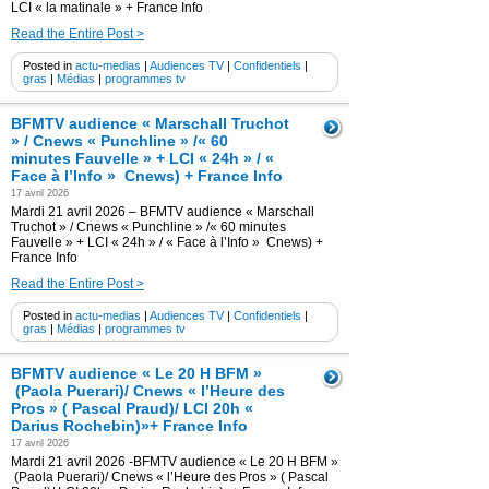
LCI « la matinale » + France Info
Read the Entire Post >
Posted in
actu-medias
|
Audiences TV
|
Confidentiels
|
gras
|
Médias
|
programmes tv
BFMTV audience « Marschall Truchot
» / Cnews « Punchline » /« 60
minutes Fauvelle » + LCI « 24h » / «
Face à l’Info » Cnews) + France Info
17 avril 2026
Mardi 21 avril 2026 – BFMTV audience « Marschall
Truchot » / Cnews « Punchline » /« 60 minutes
Fauvelle » + LCI « 24h » / « Face à l’Info » Cnews) +
France Info
Read the Entire Post >
Posted in
actu-medias
|
Audiences TV
|
Confidentiels
|
gras
|
Médias
|
programmes tv
BFMTV audience « Le 20 H BFM »
(Paola Puerari)/ Cnews « l’Heure des
Pros » ( Pascal Praud)/ LCI 20h «
Darius Rochebin)»+ France Info
17 avril 2026
Mardi 21 avril 2026 -BFMTV audience « Le 20 H BFM »
(Paola Puerari)/ Cnews « l’Heure des Pros » ( Pascal