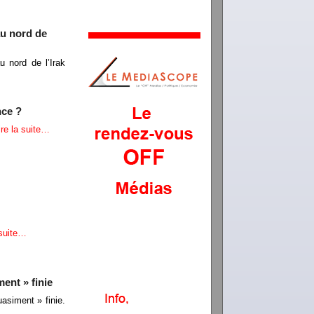
au nord de
u nord de l’Irak
nce ?
ire la suite…
 suite…
ment » finie
uasiment » finie.