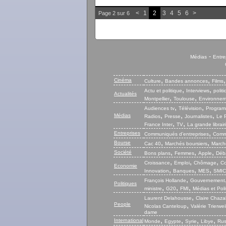
<
1
2
3
4
5
6
>
Page 2 sur 6
-
Médias
Entre
,
,
Cinéma
Culture
Bandes annonces
Films
,
,
Actu et politique
Interviews
polit
Actualités
,
,
Montpellier
Toulouse
Environnem
,
,
Audiences tv
Télévision
Program
,
,
,
Médias
Radios
Presse
Journalistes
Le P
,
,
France Inter
TV
La grande librair
,
Entreprises
Communiqués d’entreprises
Commu
,
,
Bourse
Cac 40
Marchés boursiers
Marché
,
,
,
Société
Bons plans
Femmes
Apple
Déb
,
,
,
Croissance
Emploi
Chômage
Co
Economie
,
,
,
Innovation
Banques
MES
SMIC
,
François Hollande
Gouvernement
Politiques
,
,
,
ministre
G20
FMI
Médias et Poli
,
Laurent Delahousse
Claire Chaza
People
,
Nicolas Canteloup
Valérie Trierwei
dame
,
,
,
,
International
Monde
Egypte
Syrie
Libye
Rus