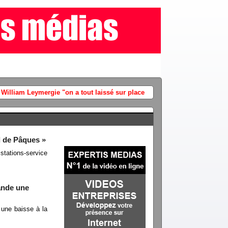
(Vidéo) Incendie Cap-Ferret : l'ex a
d de Pâques »
stations-service
ande une
 une baisse à la