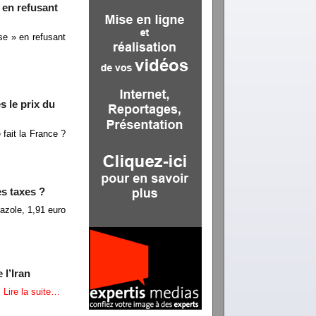
 en refusant
se » en refusant
s le prix du
 fait la France ?
es taxes ?
azole, 1,91 euro
 l’Iran
.
Lire la suite…