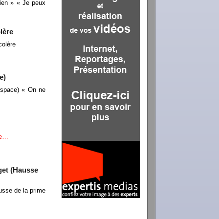
rien » « Je peux
lère
colère
e)
ospace) « On ne
te…
get (Hausse
usse de la prime