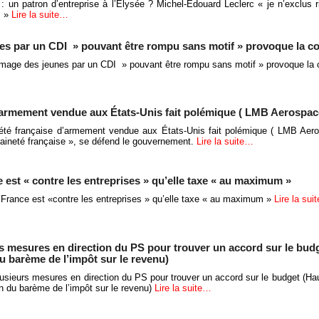
 : un patron d’entreprise à l’Elysée ? Michel-Édouard Leclerc « je n’exclus 
s »
Lire la suite…
es par un CDI » pouvant être rompu sans motif » provoque la co
ômage des jeunes par un CDI » pouvant être rompu sans motif » provoque la 
d’armement vendue aux États-Unis fait polémique ( LMB Aerospac
été française d’armement vendue aux États-Unis fait polémique ( LMB Aer
aineté française », se défend le gouvernement.
Lire la suite…
e est « contre les entreprises » qu’elle taxe « au maximum »
a France est «contre les entreprises » qu’elle taxe « au maximum »
Lire la sui
s mesures en direction du PS pour trouver un accord sur le bud
du barème de l’impôt sur le revenu)
usieurs mesures en direction du PS pour trouver un accord sur le budget (Ha
ion du barème de l’impôt sur le revenu)
Lire la suite…