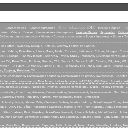
-
- © lemediascope 2012 -
-
Contact médias
Contact entreprises
Mentions légales
Pub
-
-
-
-
-
-
prises
Vidéos
Bourse
Communiqués d'entreprises
Lexique Médias
Tags index
Diction
-
-
-
-
-
-
Cinéma et bandes-annonces
Videos
Concert et spectacles
Sport
Interviews
Santé
Ta
,
,
,
,
,
,
Box Office
Synopsis
Musique
Acteurs
Cinéma
Festival de Cannes
,
,
,
,
,
,
,
,
,
,
iques
Vidéos
Faits divers
Livres
Paris
Mode
Concerts
Littérature
Culture
Musique
Conce
,
,
,
,
,
,
,
,
ent
Ecologie
Planète
Insolite
Sciences
Travail
SNCF
Transports
Développement durable
,
,
,
,
,
,
,
,
,
,
,
mes TV
Prime Time
Publicité
People
TF1
France 2
France 3
M6
Canal +
D8
Arte
W9
,
,
,
,
,
,
,
,
arisien
Le Figaro
Le Monde
Europe 1
RTL
Libération
Les Echos
Koh Lanta
Champs El
,
,
ie
Zapping
Emissions TV
,
,
,
,
niqués financiers
Communiqués boursiers
Communiqués de presse
Investisseurs
Sociétés
,
,
,
,
,
,
s financiers
Investisseurs
Dow Jones
Indices boursiers
NASDAQ
Wall Street
Sociétés cot
,
,
,
,
,
,
,
,
ats
Réseaux Sociaux
Facebook
Internet
Mariage Homosexuel
Justice
Police
Pompiers
C
,
,
,
,
,
,
mpétitivité
Zone Euro
Austérité
Consommation
Investissement
Investissements
Marc Touat
,
,
,
,
,
,
,
Salaires
France
Industrie
Patrons
Mondialisation
Medef
Entreprises
,
,
,
,
,
,
Actu et politique
Manuel Valls
Christiane Taubira
Nicolas Sarkozy
Jean-François Copé
Aurél
,
,
,
,
,
,
,
tique
UMP
PS
Sénat
Assemblée Nationale
Marine le Pen
Front National
Arnaud Montebo
,
,
,
,
,
,
l
Gilles Bouleau
David Pujadas
Jean-Pierre Pernaut
Johnny Hallyday
Michel Drucker
Arthur
,
,
,
,
,
,
ler
Anne Sinclair
Dominique Strauss-Kahn
Eric Zemmour
Natacha Polony
Lady Gaga
Rolli
,
,
,
,
,
,
,
,
,
,
sie
Etats Unis
Royaume uni
Espagne
Italie
Portugal
Israel
Paris
Marseille
Londres
New