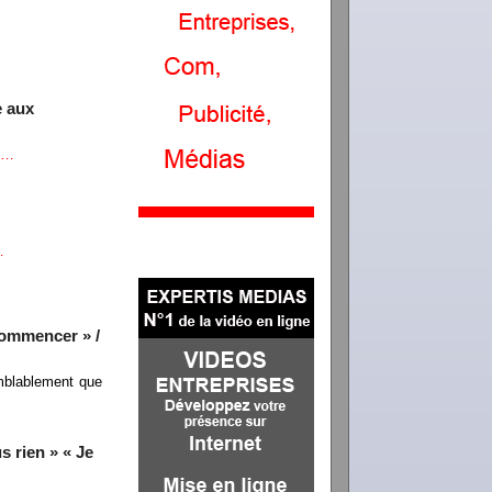
e aux
te…
…
commencer » /
mblablement que
s rien » « Je