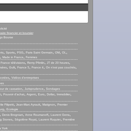
licité
naire financier et boursier
gs Bourse
,
,
,
,
,
,
rts
Sports
PSG
Paris Saint Germain
OM
OL
,
,
Made in France
Femmes
,
,
,
,
France télévisions
Remy Pfimlin
JT de 20 heures
,
,
,
,
,
ysées
Gulli
France 5
France 4
On n’est pas couchés
,
 cotées
Vidéos d’entreprises
ées
,
,
our de cassation
Jurisprudence
Sondages
,
,
,
,
,
,
i
Pouvoir d’achat
Argent
Euro
Dollar
Immobilier
,
,
,
ie Filipetti
Jean-Marc Ayrault
Matignon
Premier
,
urg
Ecologie
,
,
,
,
Denis Brogniart
Anne Roumanoff
Laurent Gerra
,
,
,
ng Stones
Ségolène Royal
Laurent Ruquier
Première
 York