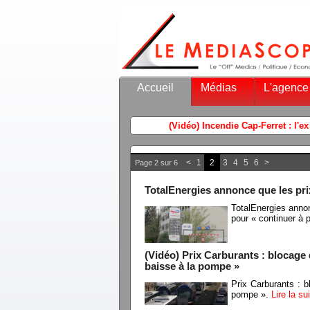
Accueil
Médias
L'agence
<
1
2
3
4
5
6
>
Page 2 sur 6
TotalEnergies annonce que les pri
TotalEnergies annon
pour « continuer à 
(Vidéo) Prix Carburants : blocage
baisse à la pompe »
Prix Carburants : 
pompe ».
Lire la s