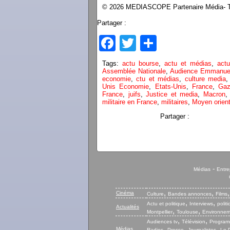
© 2026 MEDIASCOPE Partenaire Média- To
Partager :
Facebook
Twitter
Partager
Tags:
actu bourse
,
actu et médias
,
actu
Assemblée Nationale
,
Audience Emmanue
economie
,
ctu et médias
,
culture media
Unis Economie
,
Etats-Unis
,
France
,
Ga
France
,
juifs
,
Justice et media
,
Macron
militaire en France
,
militaires
,
Moyen orien
Partager :
-
Médias
Entre
,
,
Cinéma
Culture
Bandes annonces
Films
,
,
Actu et politique
Interviews
polit
Actualités
,
,
Montpellier
Toulouse
Environnem
,
,
Audiences tv
Télévision
Program
,
,
,
Médias
Radios
Presse
Journalistes
Le P