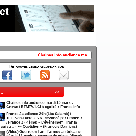
Chaines info audience mardi 10 mars : Cnews / BFMTV/ LCI à égalité + F
Retrouvez lemediascope.fr sur :
tu
>>
Chaines info audience mardi 10 mars :
Cnews / BFMTV/ LCI à égalité + France Info
France 2 audience 20h (Léa Salamé) /
TF1″Koh-Lanta 2026″ devancé par France 3
/ France 2 ( 4ème) « L’événement : Iran la
 qui va .. » +« Quotidien » (François Damiens)
(Vidéo) Guerre en Iran : l’armée américaine