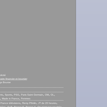
licité
naire financier et boursier
gs Bourse
,
,
,
,
,
,
rts
Sports
PSG
Paris Saint Germain
OM
OL
,
,
Made in France
Femmes
,
,
,
,
France télévisions
Remy Pfimlin
JT de 20 heures
,
,
,
,
,
ysées
Gulli
France 5
France 4
On n’est pas couchés