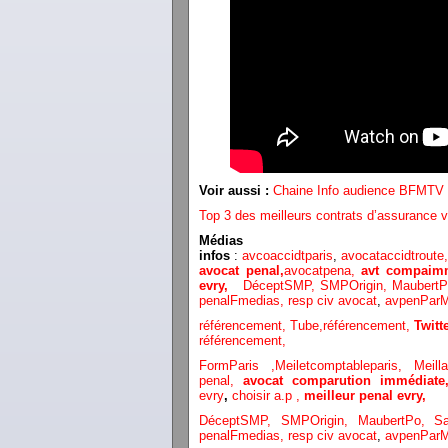
Voir aussi :
Chaine Info audience BFMTV /
Top 3 des meilleurs contrats d’assurance v
Médias
infos
:
avcoaccidtparis
,
avocataccidtroute
avocat penal,
avocatpena,
avt compaimm
evry,
DéceptSMP,
SMP
Origin,
Maubert
penalFmedias,
resp civ avocat
,
avpenParM
référencement,
Tube,référencement,
Twit
référencement,
FormParis ,
Meiletcomptableparis
,
Meil
penal,
avocat comparution immédiat
evry
,
choisir a.p ,
meilleur penal evry,
DéceptSMP,
SMP
Origin,
MaubertPo,
S
penalFmedias,
resp civ avocat
,
avpenParM