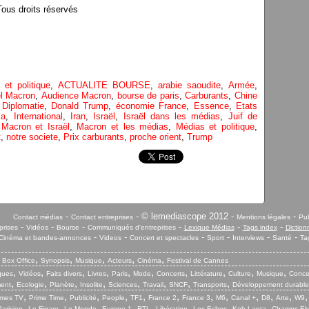
us droits réservés
 et politique
,
ACTUALITE BOURSE
,
arabie saoudite
,
Armée
,
l Macron
,
Audience Macron
,
bourse de paris
,
Carburants
,
Chine
,
Diplomatie
,
Donald Trump
,
économie France
,
Essence
,
Etats
za
,
International
,
Iran
,
Israël
,
Israël dans les médias
,
Juif de
,
Macron et Israël
,
Macron et les médias
,
Médias et politique
,
t
,
notre societe
,
Prix carburants
,
proche orient
,
Trump
-
- © lemediascope 2012 -
-
Contact médias
Contact entreprises
Mentions légales
Pub
-
-
-
-
-
-
prises
Vidéos
Bourse
Communiqués d'entreprises
Lexique Médias
Tags index
Diction
-
-
-
-
-
-
Cinéma et bandes-annonces
Videos
Concert et spectacles
Sport
Interviews
Santé
Ta
,
,
,
,
,
,
Box Office
Synopsis
Musique
Acteurs
Cinéma
Festival de Cannes
,
,
,
,
,
,
,
,
,
,
iques
Vidéos
Faits divers
Livres
Paris
Mode
Concerts
Littérature
Culture
Musique
Conce
,
,
,
,
,
,
,
,
ent
Ecologie
Planète
Insolite
Sciences
Travail
SNCF
Transports
Développement durable
,
,
,
,
,
,
,
,
,
,
,
mes TV
Prime Time
Publicité
People
TF1
France 2
France 3
M6
Canal +
D8
Arte
W9
,
,
,
,
,
,
,
,
arisien
Le Figaro
Le Monde
Europe 1
RTL
Libération
Les Echos
Koh Lanta
Champs El