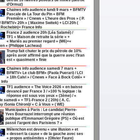
détruit 16 navires poseurs de mines (détroit
d’Ormuz)
Chaines info audience lundi 9 mars + BFMTV
Pascale de La Tour du Pin « BFM
Première » / Cnews « L’heure des Pros » ( P.
/ BFMTV« 20h » ( Maxime Switek) + LCI 20h (
 Rochebin)+ France Info
France 2 audience 20h (Léa Salamé) /
TF1 « Maison de retraite la série » +
« Mariés au premier regard » (M6)+«
ien » (Philippe Lacheau)
Trump fait chuter le prix du pétrole de 10%
après avoir affirmé que la guerre avec l’Iran
est « quasiment » finie
Chaines info audience samedi 7 mars +
BFMTV« Le club BFM» (Paola Puerari) / LCI
» 18h Calvi » / Cnews « Face à Bock Coté» +
 Info
TF1 audience « The Voice 2026 » en baisse
devancé par France 3 / »100 % logique : la
réponse est sous vos yeux » (3ème) / «
le samedi » + TF1-France 2 ( 20h) ( A. C.
y /Sonia Chironi)/ « C à Vous » ( WE)
Municipales à Paris : Le candidat Pierre-
Yves Bournazel interrompt une réunion
publique d’Emmanuel Grégoire (PS) « Où est
passé l’argent des Parisiens ? »
Mélenchon est devenu « une illusion » et
« dessert la cause » de la gauche avec ses
« propos antisémites » (Olivier Faure)