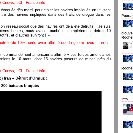
 Cnews, LCI , France info
 évoquée dès mardi pour cibler les navires impliqués en utilisant
tre des navires impliqués dans des trafic de drogue dans les
Puerari
son réseau social que des navires ont déjà été détruits « Je suis
nières heures, nous avons touché et complètement détruit 10
d’ouve
tifs, et d’autres suivront ! ».
Rocheb
pétrole de 10% après avoir affirmé que la guerre avec l’Iran est
un commandement américain a affirmé « Les forces américaines
iraniens le 10 mars, dont 16 navires poseurs de mines près du
Rocheb
 Cnews, LCI , France info
o) Iran – Détroit d’Ormuz :
 200 bateaux bloqués
info