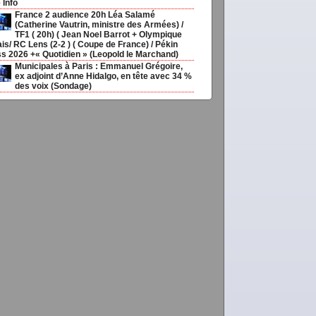
 Info
France 2 audience 20h Léa Salamé
(Catherine Vautrin, ministre des Armées) /
TF1 ( 20h) ( Jean Noel Barrot + Olympique
is/ RC Lens (2-2 ) ( Coupe de France) / Pékin
s 2026 +« Quotidien » (Leopold le Marchand)
Municipales à Paris : Emmanuel Grégoire,
ex adjoint d’Anne Hidalgo, en tête avec 34 %
des voix (Sondage)
o,
Choisir
ias20ans,
,
Médias