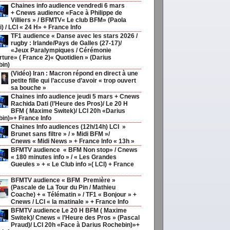
Chaines info audience vendredi 6 mars
+ Cnews audience «Face à Philippe de
Villiers » / BFMTV« Le club BFM» (Paola
) / LCI « 24 H» + France Info
TF1 audience « Danse avec les stars 2026 /
rugby : Irlande/Pays de Galles (27-17)/
«Jeux Paralympiques / Cérémonie
rture» ( France 2)« Quotidien » (Darius
in)
(Vidéo) Iran : Macron répond en direct à une
petite fille qui l’accuse d’avoir « trop ouvert
sa bouche »
Chaines info audience jeudi 5 mars + Cnews
Rachida Dati (l’Heure des Pros)/ Le 20 H
BFM ( Maxime Switek)/ LCI 20h «Darius
in)»+ France Info
Chaines Info audiences (12h/14h) LCI »
Brunet sans filtre » / » Midi BFM »/
Cnews « Midi News » + France Info « 13h »
BFMTV audience « BFM Non stop» / Cnews
« 180 minutes info » / « Les Grandes
Gueules » + « Le Club info »( LCI) + France
BFMTV audience « BFM Première »
(Pascale de La Tour du Pin / Mathieu
Coache) + « Télématin » / TF1 « Bonjour » +
Cnews / LCI « la matinale » + France Info
BFMTV audience Le 20 H BFM ( Maxime
Switek)/ Cnews « l’Heure des Pros » (Pascal
Praud)/ LCI 20h «Face à Darius Rochebin)»+