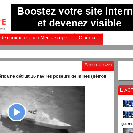
 de communication MediaScope
Cinéma
Article suivant
ricaine détruit 16 navires poseurs de mines (détroit
L'ac
guerre