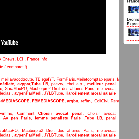
France
Lyonna
Expres
 Cnews, LCI , France info
ie ( comparatif)
,
meillavaccdtroute,
TBlegalYT,
FormParis,
Meiletcomptableparis
,
Meillavimm
édiate, avppar
,
Tube LB,
peevry
,
choi a.p ,
meilleur penal
Po,
SaraMauPO,
Mauberpro2
Droit des affaires Paris,
meiavocat
edias ,
avpenParMedi,
JYLBTube,
Harcèlement moral salarie
terMEDIASCOPE,
FBMEDIASCOPE
,
argbn,
refbn,
ColiCIvi,
Remypics
,
Med
lavimmo,
Comment
Choisir avocat penal,
Choisir avocat
e,
Av pen Paris,
femme penaliste Paris
,Tube LB,
penal
araMauPO,
Mauberpro2
Droit des affaires Paris,
meiavocat
edias ,
avpenParMedi,
JYLBTube,
Harcèlement moral salarie