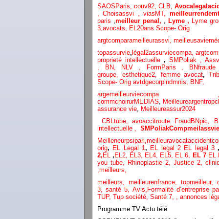
SAOSParis,
couv92,
CLB,
Avocalegalacid
,
Choisassvi ,
viasMT,
meilleurrendemt
paris
,
meilleur penal,
,
Lyme ,
Lyme gr
3
,
avocats,
EL20ans Scope- Orig
argtcomparameilleurassvi,
meilleusaviemé
topassurvie
,
légal2assurviecompa,
argtcom
proprieté intellectuelle
,
SMPoliak ,
Assv
,
BN,
NLV ,
FormParis ,
BNfraud
groupe,
esthetique2,
femme avocat
,
Tri
Scope- Orig
avtdgecorpindmnis,
BNF,
argemeilleurvi
commchoirurMEDIAS
,
Meilleureargentropc
assurance vie
,
Meilleureassur2024
CBLtube,
avoaccitroute
FraudBNpic,
B
intellectuelle
,
SMPoliak
Compmeilassvie
Meilleneurpsipari,
meilleuravocataccidentco
orig
,
EL Legal 1
,
EL legal 2
EL legal 3
2,
EL
,
EL2,
EL3,
EL4,
EL5,
EL 6,
EL 7
EL 
you tube
,
Rhinoplastie 2
,
Justice 2
,
clini
,
meilleurs
,
meilleurs
,
meilleurenfrance,
topmeilleur,
3,
santé 5,
Avis
,
Formalité d’entreprise p
TUP,
Tup société,
Santé 7
,
,
annonces lég
Programme TV Actu télé