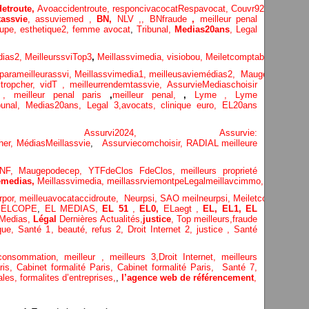
etroute,
Avoaccidentroute,
responcivacocat
Respavocat,
Couvr92,
Meilleur
assvie
,
assuviemed ,
BN,
NLV ,
,
BNfraude
,
meilleur penal
oupe,
esthetique2,
femme avocat
,
Tribunal,
Medias20ans
,
Legal
dias
2,
MeilleurssviTop3
,
Meillassvimedia,
visiobou
,
Meiletcomptableparis
,
Ass
parameilleurassvi,
Meillassvimedia1,
meilleusaviemédias
2,
Maugepodecep,
tropcher,
vidT ,
meilleurrendemtassvie,
AssurvieMediaschoisir
e ,
meilleur penal paris
,
meilleur penal,
,
Lyme ,
Lyme
bunal,
Medias20ans,
Legal 3
,
avocats, clinique
euro,
EL20ans
ecompa ,
Assurvi2024,
Assurvie:
her,
Médias
Meillassvie
,
Assurviecomchoisir,
RADIAL meilleure
NF,
Maugepodecep,
YTFdeClos
FdeClos,
meilleurs proprieté
medias,
Meillassvimedia,
meillassrviemontpe
Legalmeillavcimmo,
Bnytube,
rpor,
meilleuavocataccidroute,
Neurpsi,
SAO
meilneurpsi,
Meiletcomptablepa
,
ELCOPE
,
EL MEDIAS,
EL 51
,
EL0,
ELaegt ,
EL,
EL1,
EL
Medias,
Légal
Dernières
Actualités,
justice
,
Top meilleurs
,
fraude
que
,
Santé 1
, beauté,
refus 2
,
Droit Internet 2
,
justice
, Santé
consommation
, meilleur ,
meilleurs 3,
Droit Internet
,
meilleurs
aris,
Cabinet formalité Paris,
Cabinet formalité Paris,
Santé 7,
ales,
formalites d’entreprises,
,
l’agence web de référencement
,