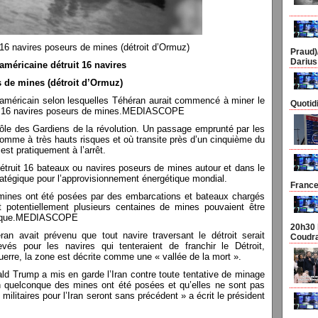
t 16 navires poseurs de mines (détroit d’Ormuz)
Praud)
Darius
américaine détruit 16 navires
 de mines (détroit d’Ormuz)
américain selon lesquelles Téhéran aurait commencé à miner le
Quotid
uit 16 navires poseurs de mines.MEDIASCOPE
ôle des Gardiens de la révolution. Un passage emprunté par les
 comme à très hauts risques et où transite près d’un cinquième du
est pratiquement à l’arrêt.
étruit 16 bateaux ou navires poseurs de mines autour et dans le
atégique pour l’approvisionnement énergétique mondial.
France
 mines ont été posées par des embarcations et bateaux chargés
et potentiellement plusieurs centaines de mines pouvaient être
égique.MEDIASCOPE
20h30 
n avait prévenu que tout navire traversant le détroit serait
Coudra
vés pour les navires qui tenteraient de franchir le Détroit,
uerre, la zone est décrite comme une « vallée de la mort ».
ld Trump a mis en garde l’Iran contre toute tentative de minage
 quelconque des mines ont été posées et qu’elles ne sont pas
litaires pour l’Iran seront sans précédent » a écrit le président