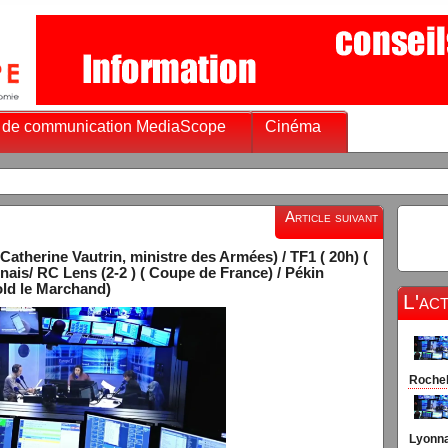
 de communication MediaScope
Cinéma
Article suivant
atherine Vautrin, ministre des Armées) / TF1 ( 20h) (
ais/ RC Lens (2-2 ) ( Coupe de France) / Pékin
old le Marchand)
L'ac
Rocheb
Lyonna