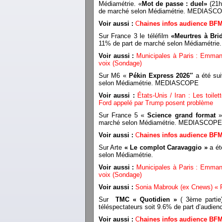
Médiamétrie. «
Mot de passe : duel
»
(21h
de marché selon Médiamétrie. MEDIASC
Voir aussi :
C
haines infos audience BF
Sur France 3 le téléfilm
«Meurtres à Bri
11% de part de marché selon Médiamétr
Voir aussi :
Municipales à Paris : Emmanu
voix (Sondage)
Sur M6 «
Pékin Express 2026″
a été sui
selon Médiamétrie. MEDIASCOPE
Voir aussi :
États-Unis / Iran : Les toil
Ford appelé par Trump posent problème
Sur France 5 «
Science grand format
» 
marché selon Médiamétrie. MEDIASCOPE
Voir aussi :
C
haines infos audience BF
Sur Arte
« Le complot Caravaggio »
a ét
selon Médiamétrie.
Voir aussi :
Municipales à Paris : Emmanu
voix (Sondage)
Voir aussi :
Sonia Mabrouk (ex Cnews) « P
Sur
TMC « Quotidien »
( 3ème partie
téléspectateurs soit 9.6% de part d’aud
Voir aussi :
C
haines infos audience BF