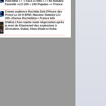
Punchline » / » Face à l’info » / « 60 minutes
Fauvelle »LCI 20h « 24h Pujadas »+ France
Cnews audience Rachida Dati (l’Heure des
Pros)/ Le 20 H BFM ( Maxime Switek)/ LCI
20h «Darius Rochebin)»+ France Info
(Vidéo) L’Iran rejette toute négociation après
la mort de Khamenei/ des explosions à
Jérusalem, Dubaï, Abou Dhabi et Doha
sir
ias20ans,
,
Médias