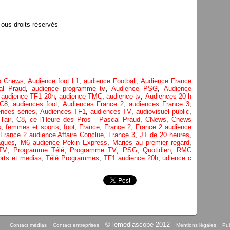
us droits réservés
fo Cnews
,
Audience foot L1
,
audience Football
,
Audience France
al Praud
,
audience programme tv
,
Audience PSG
,
Audience
,
audience TF1 20h
,
audience TMC
,
audience tv
,
Audiences 20 h
 C8
,
audiences foot
,
Audiences France 2
,
audiences France 3
,
ences séries
,
Audiences TF1
,
audiences TV
,
audiovisuel public
,
'air
,
C8
,
ce l'Heure des Pros - Pascal Praud
,
CNews
,
Cnews
s
,
femmes et sports
,
foot
,
France
,
France 2
,
France 2 audience
France 2 audience Affaire Conclue
,
France 3
,
JT de 20 heures
,
aques
,
M6 audience Pekin Express
,
Mariés au premier regard
,
TV
,
Programme Télé
,
Programme TV
,
PSG
,
Quotidien
,
RMC
orts et medias
,
Télé Programmes
,
TF1 audience 20h
,
udience c
-
- © lemediascope 2012 -
-
Contact médias
Contact entreprises
Mentions légales
Pub