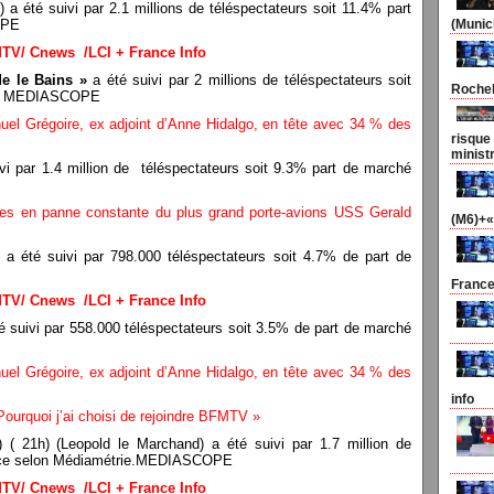
) a été suivi par 2.1 millions de téléspectateurs soit 11.4% part
OPE
(Munic
MTV/ Cnews /LCI + France Info
de le Bains »
a été suivi par 2 millions de téléspectateurs soit
Rocheb
ie. MEDIASCOPE
el Grégoire, ex adjoint d’Anne Hidalgo, en tête avec 34 % des
risque
minist
vi par 1.4 million de téléspectateurs soit 9.3% part de marché
ettes en panne constante du plus grand porte-avions USS Gerald
(M6)+«
a été suivi par 798.000 téléspectateurs soit 4.7% de part de
France
MTV/ Cnews /LCI + France Info
é suivi par 558.000 téléspectateurs soit 3.5% de part de marché
el Grégoire, ex adjoint d’Anne Hidalgo, en tête avec 34 % des
info
ourquoi j’ai choisi de rejoindre BFMTV »
) ( 21h) (Leopold le Marchand) a été suivi par 1.7 million de
ience selon Médiamétrie.MEDIASCOPE
MTV/ Cnews /LCI + France Info