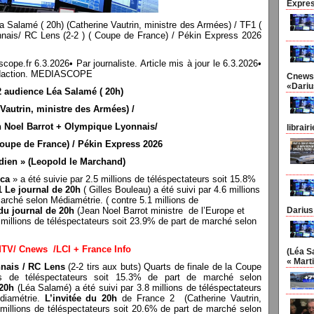
Expres
 Salamé ( 20h) (Catherine Vautrin, ministre des Armées) / TF1 (
nais/ RC Lens (2-2 ) ( Coupe de France) / Pékin Express 2026
r 6.3.2026• Par journaliste. Article mis à jour le 6.3.2026•
a rédaction. MEDIASCOPE
Cnews 
«Dariu
2 audience Léa Salamé ( 20h)
 Vautrin, ministre des Armées) /
an Noel Barrot + Olympique Lyonnais/
librair
Coupe de France) / Pékin Express 2026
dien » (Leopold le Marchand)
ica
» a été suivie par 2.5 millions de téléspectateurs soit 15.8%
 Le journal de 20h
( Gilles Bouleau) a été suivi par 4.6 millions
arché selon Médiamétrie. ( contre 5.1 millions de
 du journal de 20h
(Jean Noel Barrot ministre de l’Europe et
Darius
4 millions de téléspectateurs soit 23.9% de part de marché selon
MTV/ Cnews /LCI + France Info
(Léa S
« Marti
nais / RC Lens
(2-2 tirs aux buts) Quarts de finale de la Coupe
ns de téléspectateurs soit 15.3% de part de marché selon
 20h
(Léa Salamé) a été suivi par 3.8 millions de téléspectateurs
diamétrie.
L’invitée du 20h
de France 2 (Catherine Vautrin,
 millions de téléspectateurs soit 20.6% de part de marché selon