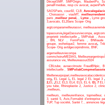
DéceptSMP,
SMP
Origin,
MaubertPo,
S
penalFmedias,
resp civ avocat
,
avpenParM
SAOSParis,
couv92,
CLB,
Avocalegalacid
,
Choisassvi ,
viasMT,
meilleurrendemt
paris
,
meilleur penal,
,
Lyme ,
Lyme gr
3
,
avocats,
EL20ans Scope- Orig
argtcomparameilleurassvi,
meilleusaviemé
topassurvie
,
légal2assurviecompa,
argtcom
proprieté intellectuelle
,
SMPoliak ,
Assv
,
BN,
NLV ,
FormParis ,
BNfraud
groupe,
esthetique2,
femme avocat
,
Tri
Scope- Orig
avtdgecorpindmnis,
BNF,
argemeilleurvi
commchoirurMEDIAS
,
Meilleureargentropc
assurance vie
,
Meilleureassur2024
CBLtube,
avoaccitroute
FraudBNpic,
B
intellectuelle
,
SMPoliak
Compmeilassvie
Meilleneurpsipari,
meilleuravocataccidentco
orig
,
EL Legal 1
,
EL legal 2
EL legal 3
2,
EL
,
EL2,
EL3,
EL4,
EL5,
EL 6,
EL 7
EL 
you tube
,
Rhinoplastie 2
,
Justice 2
,
clini
,
meilleurs
,
meilleurs
,
meilleurenfrance,
topmeilleur,
3,
santé 5,
Avis
,
Formalité d’entreprise p
TUP,
Tup société,
Santé 7
,
,
annonces lég