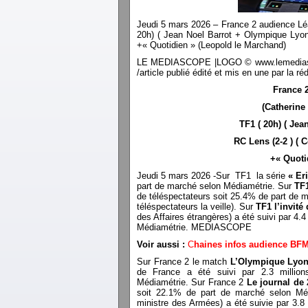
Jeudi 5 mars 2026 – France 2 audience Léa
20h) ( Jean Noel Barrot + Olympique Lyon
+« Quotidien » (Leopold le Marchand)
LE MEDIASCOPE |LOGO © www.lemediascope.f
/article publié édité et mis en une par l
France 
(Catherine
TF1 ( 20h) ( Je
RC Lens (2-2 ) ( 
+« Quoti
Jeudi 5 mars 2026 -Sur TF1 la série
« Er
part de marché selon Médiamétrie. Sur
TF1
de téléspectateurs soit 25.4% de part de m
téléspectateurs la veille). Sur
TF1 l’invité
des Affaires étrangères) a été suivi par 4.
Médiamétrie. MEDIASCOPE
Voir aussi :
C
haines infos audience BF
Sur France 2 le match
L’Olympique Lyon
de France a été suivi par 2.3 millio
Médiamétrie. Sur France 2
Le journal de
soit 22.1% de part de marché selon Mé
ministre des Armées) a été suivie par 3.8