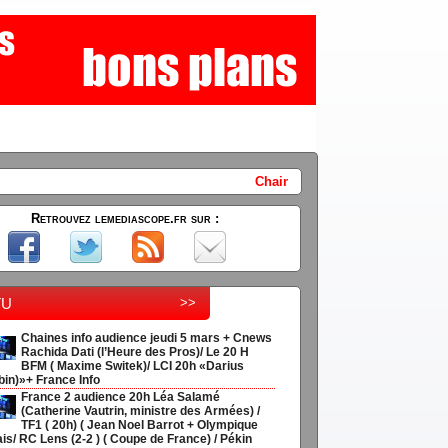
Chaines info audience jeudi 5 mars + Cnews Rachida Dati 
Retrouvez lemediascope.fr sur :
tu
>>
Chaines info audience jeudi 5 mars + Cnews
Rachida Dati (l’Heure des Pros)/ Le 20 H
BFM ( Maxime Switek)/ LCI 20h «Darius
in)»+ France Info
France 2 audience 20h Léa Salamé
(Catherine Vautrin, ministre des Armées) /
TF1 ( 20h) ( Jean Noel Barrot + Olympique
is/ RC Lens (2-2 ) ( Coupe de France) / Pékin