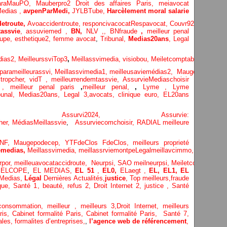
araMauPO,
Mauberpro2
Droit des affaires Paris,
meiavocat
edias ,
avpenParMedi,
JYLBTube,
Harcèlement moral salarie
etroute,
Avoaccidentroute,
responcivacocat
Respavocat,
Couvr92,
Meilleur
assvie
,
assuviemed ,
BN,
NLV ,
,
BNfraude
,
meilleur penal
oupe,
esthetique2,
femme avocat
,
Tribunal,
Medias20ans
,
Legal
dias
2,
MeilleurssviTop3
,
Meillassvimedia,
visiobou
,
Meiletcomptableparis
,
Ass
parameilleurassvi,
Meillassvimedia1,
meilleusaviemédias
2,
Maugepodecep,
tropcher,
vidT ,
meilleurrendemtassvie,
AssurvieMediaschoisir
e ,
meilleur penal paris
,
meilleur penal,
,
Lyme ,
Lyme
bunal,
Medias20ans,
Legal 3
,
avocats, clinique
euro,
EL20ans
ecompa ,
Assurvi2024,
Assurvie:
her,
Médias
Meillassvie
,
Assurviecomchoisir,
RADIAL meilleure
NF,
Maugepodecep,
YTFdeClos
FdeClos,
meilleurs proprieté
medias,
Meillassvimedia,
meillassrviemontpe
Legalmeillavcimmo,
Bnytube,
rpor,
meilleuavocataccidroute,
Neurpsi,
SAO
meilneurpsi,
Meiletcomptablepa
,
ELCOPE
,
EL MEDIAS,
EL 51
,
EL0,
ELaegt ,
EL,
EL1,
EL
Medias,
Légal
Dernières
Actualités,
justice
,
Top meilleurs
,
fraude
que
,
Santé 1
, beauté,
refus 2
,
Droit Internet 2
,
justice
, Santé
consommation
, meilleur ,
meilleurs 3,
Droit Internet
,
meilleurs
aris,
Cabinet formalité Paris,
Cabinet formalité Paris,
Santé 7,
ales,
formalites d’entreprises,
,
l’agence web de référencement
,