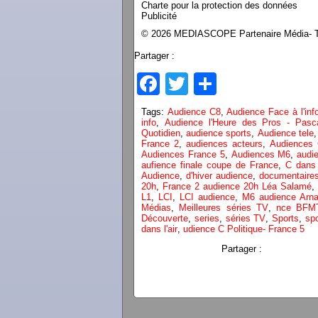
Charte pour la protection des données
Publicité
© 2026 MEDIASCOPE Partenaire Média- To
Partager :
Facebook
Twitter
Partager
Tags:
Audience C8
,
Audience Face à l'in
info
,
Audience l'Heure des Pros - Pasc
Quotidien
,
audience sports
,
Audience tele
France 2
,
audiences acteurs
,
Audiences
Audiences France 5
,
Audiences M6
,
audi
aufience finale coupe de France
,
C dans l
Audience
,
d'hiver audience
,
documentaire
20h
,
France 2 audience 20h Léa Salamé
,
L1
,
LCI
,
LCI audience
,
M6 audience Arn
Médias
,
Meilleures séries TV
,
nce BFM
Découverte
,
series
,
séries TV
,
Sports
,
sp
dans l'air
,
udience C Politique- France 5
Partager :