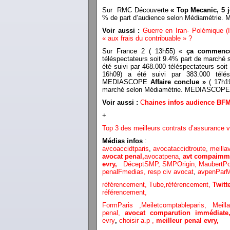
Sur RMC Découverte
« Top Mecanic, 5 
% de part d’audience selon Médiamétri
Voir aussi :
Guerre en Iran- Polémique (I
« aux frais du contribuable » ?
Sur France 2 ( 13h55) «
ça commence
téléspectateurs soit 9.4% part de marc
été suivi par 468.000 téléspectateurs so
16h09) a été suivi par 383.000 télés
MEDIASCOPE
Affaire conclue »
( 17h19
marché selon Médiamétrie. MEDIASCOPE
Voir aussi :
C
haines infos audience BF
+
Top 3 des meilleurs contrats d’assurance v
Médias infos
:
avcoaccidtparis
,
avocataccidtroute,
meilla
avocat penal,
avocatpena,
avt compaimmé
evry,
DéceptSMP,
SMP
Origin,
MaubertP
penalFmedias,
resp civ avocat
,
avpenParM
référencement,
Tube,référencement,
Twit
référencement,
FormParis ,
Meiletcomptableparis
,
Meil
penal,
avocat comparution immédiat
evry
,
choisir a.p ,
meilleur penal evry,