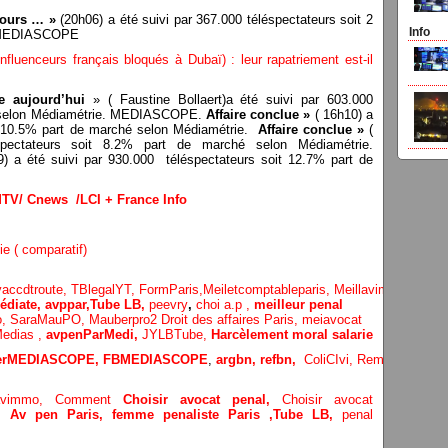
jours … »
(20h06) a été suivi par 367.000 téléspectateurs soit 2
Info
e. MEDIASCOPE
nfluenceurs français bloqués à Dubaï) : leur rapatriement est-il
 aujourd’hui
» ( Faustine Bollaert)a été suivi par 603.000
hé selon Médiamétrie. MEDIASCOPE.
Affaire conclue »
( 16h10) a
it 10.5% part de marché selon Médiamétrie.
Affaire conclue »
(
pectateurs soit 8.2% part de marché selon Médiamétrie.
) a été suivi par 930.000 téléspectateurs soit 12.7% part de
MTV/ Cnews /LCI + France Info
ie ( comparatif)
vaccdtroute,
TBlegalYT,
FormParis,
Meiletcomptableparis
,
Meillavimmo,
Choi
diate, avppar
,
Tube LB,
peevry
,
choi a.p ,
meilleur penal
o,
SaraMauPO,
Mauberpro2
Droit des affaires Paris,
meiavocat
edias ,
avpenParMedi,
JYLBTube,
Harcèlement moral salarie
terMEDIASCOPE,
FBMEDIASCOPE
,
argbn,
refbn,
ColiCIvi,
Remypics
,
Med
lavimmo,
Comment
Choisir avocat penal,
Choisir avocat
e,
Av pen Paris,
femme penaliste Paris
,Tube LB,
penal