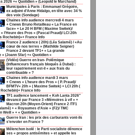
s 2026 +« Quotidien » (Leopold le Marchand)
Municipales à Paris : Emmanuel Grégoire,
ex adjoint d’Anne Hidalgo, en tête avec 34 %
des voix (Sondage)
Chaines info audience mercredi 4 mars
+ Cnews Bruno Retailleau « La France en
face» + Le 20 H BFM ( Maxime Switek)/
« l’Heure des Pros » (Pascal Praud)/ LCI 20h
s Rochebin)»+ France Info
France 2 audience ( 20h) (Léa Salamé) / «Au
cœur de nos terres » (Mathilde Seigner)
France 2 devant TF1+ « La grande
ie » (Joann Sfar) +« Quotidien »
(Vidéo) Guerre en Iran- Polémique
(Influenceurs français bloqués à Dubaï) :
leur rapatriement est-il « aux frais du
contribuable » ?
Chaines info audience mardi 3 mars
+ Cnews « L’heure des Pros » ( P. Praud)/
BFMTV« 20h » ( Maxime Switek) + LCI 20h (
 Rochebin)+ France Info
TF1 audience lancement « Koh Lanta 2026″
devancé par France 3 «Mémoires à vif » +
Macron 20h (Moyen-Orient) France 2 /TF1
alamé) + « Royaumes d’Asie » (F2)/ TMC
n Weill » + « Quotidien »
Guerre Iran : les prix des carburants vont-ils
s’envoler en France ?
Mélenchon isolé : le Parti socialiste dénonce
ses « propos antisémites » et appelle les