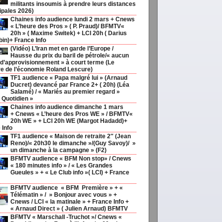
militants insoumis à prendre leurs distances
ipales 2026)
Chaines info audience lundi 2 mars + Cnews
« L’heure des Pros » ( P. Praud)/ BFMTV«
20h » ( Maxime Switek) + LCI 20h ( Darius
in)+ France Info
(Vidéo) L’Iran met en garde l’Europe /
Hausse du prix du baril de pétrole/« aucun
 d’approvisionnement » à court terme (Le
re de l’économie Roland Lescure)
TF1 audience « Papa malgré lui » (Arnaud
Ducret) devancé par France 2+ ( 20h) (Léa
Salamé) / « Mariés au premier regard »
 Quotidien »
Chaines info audience dimanche 1 mars
+ Cnews « L’heure des Pros WE » / BFMTV«
20h WE » + LCI 20h WE (Margot Hadadd)+
 Info
TF1 audience « Maison de retraite 2″ (Jean
Reno)/« 20h30 le dimanche »/(Guy Savoy)/ »
un dimanche à la campagne » (F2)
BFMTV audience « BFM Non stop» / Cnews
« 180 minutes info » / « Les Grandes
Gueules » + « Le Club info »( LCI) + France
BFMTV audience « BFM Première » + «
Télématin » / » Bonjour avec vous » +
Cnews / LCI « la matinale » + France Info +
« Arnaud Direct » ( Julien Arnaud) BFMTV
BFMTV « Marschall -Truchot »/ Cnews «