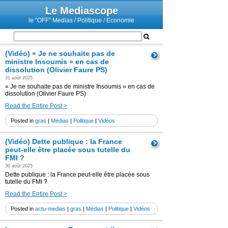
Le Mediascope
le "OFF" Medias / Politique / Economie
(Vidéo) « Je ne souhaite pas de
ministre Insoumis » en cas de
dissolution (Olivier Faure PS)
31 août 2025
« Je ne souhaite pas de ministre Insoumis » en cas de
dissolution (Olivier Faure PS)
Read the Entire Post >
Posted in
gras
|
Médias
|
Politique
|
Vidéos
(Vidéo) Dette publique : la France
peut-elle être placée sous tutelle du
FMI ?
30 août 2025
Dette publique : la France peut-elle être placée sous
tutelle du FMI ?
Read the Entire Post >
Posted in
actu-medias
|
gras
|
Médias
|
Politique
|
Vidéos