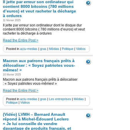
Il jette par erreur son ordinateur qui
contient 8000 bitcoins (780 millions
d’euros) et veut racheter la décharge
à ordures
11 février 2025
Il jette par erreur son ordinateur dont le disque dur
contient 8000 bitcoins ( 780 millions d’euros) et veut
racheter la décharge à ordures
Read the Entire Post >
Posted in
actu-medias
|
gras
|
Médias
|
Politique
|
Vidéos
Macron aux patrons français prêts à
délocaliser : « Soyez patriotes vous-
mêmes! »
10 février 2025
Macron aux patrons français prêts à délocaliser
: « Soyez patriotes vous-mêmes! »
Read the Entire Post >
Posted in
actu-medias
|
gras
|
Les entreprises
|
Médias
|
Politique
|
Vidéos
(Vidéo) LVMH – Bernard Arnault
répond à Michel-Édouard Leclerc
« Je lui conseille de vendre
davantage de produits français, et