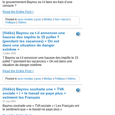
le gouvernement Bayrou va t-il faire les frais d’une
censure ?
Read the Entire Post >
Posted in
actu-medias
|
gras
|
Médias
|
Non classé
|
Politique
|
Vidéos
(Vidéo) Bayrou va t-il annoncer une
hausse des impôts le 15 juillet ?
(pendant les vacances) « On est
dans une situation de danger
extrême »
3 juillet 2025
7 Bayrou va t-il annoncer une hausse des impôts le 15
juillet ? (pendant les vacances) « On est dans une
situation de danger extrême
Read the Entire Post >
Posted in
actu-medias
|
gras
|
Médias
|
Politique
|
Vidéos
(Vidéo) Bayrou souhaite une « TVA
sociale » / « le travail ne paye plus »
estiment les Français
27 mai 2025
Bayrou souhaite une « TVA sociale » / Les Français ont
le sentiment que « le travail ne paye plus »