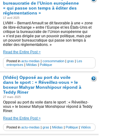
bureaucratie de l’Union européenne
« qui passe son temps à éditer des
réglementations »
17 avril 2025
LVMH – Bernard Arnault se dit favorable à une « zone
de libre-échange » entre l’Europe et les États-Unis et
critique la bureaucratie de l’Union européenne qui
« n’est pas dirigée par un pouvoir politique, mais par
un pouvoir bureaucratique qui passe son temps à
éditer des réglementations. »
Read the Entire Post >
Posted in
actu-medias
|
consommation
|
gras
|
Les
entreprises
|
Médias
|
Politique
(Vidéo) Opposé au port du voile
dans le sport : « Réveillez-vous » le
boxeur Mahyar Monshipour répond à
Teddy Riner
27 mars 2025
Opposé au port du voile dans le sport : « Réveillez-
vous » le boxeur Mahyar Monshipour répond à Teddy
Riner.
Read the Entire Post >
Posted in
actu-medias
|
gras
|
Médias
|
Politique
|
Vidéos