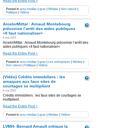
Read the Entire Post >
Posted in
actu-medias
|
gras
|
Médias
|
Non classé
|
Politique
|
Vidéos
ArcelorMittal : Arnaud Montebourg
préconise l’arrêt des aides publiques
«Il faut nationaliser»
8 mai 2025
ArcelorMittal : Arnaud Montebourg préconise l’arrêt des
aides publiques «Il faut nationaliser»
Read the Entire Post >
Posted in
actu-medias
|
gras
|
Les entreprises
|
Médias
|
Non classé
|
Politique
|
Vidéos
(Vidéo) Crédits immobiliers : les
arnaques aux faux sites de
courtages se multiplient
8 mai 2025
Crédits immobiliers : les faux sites de courtages se
multiplient.
Read the Entire Post >
Posted in
actu-medias
|
gras
|
Médias
|
Vidéos
LVMH- Bernard Arnault critique la