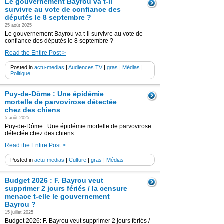
Le gouvernement Bayrou va t-il
survivre au vote de confiance des
députés le 8 septembre ?
25 août 2025
Le gouvernement Bayrou va t-il survivre au vote de
confiance des députés le 8 septembre ?
Read the Entire Post >
Posted in
actu-medias
|
Audiences TV
|
gras
|
Médias
|
Politique
Puy-de-Dôme : Une épidémie
mortelle de parvovirose détectée
chez des chiens
5 août 2025
Puy-de-Dôme : Une épidémie mortelle de parvovirose
détectée chez des chiens
Read the Entire Post >
Posted in
actu-medias
|
Culture
|
gras
|
Médias
Budget 2026 : F. Bayrou veut
supprimer 2 jours fériés / la censure
menace t-elle le gouvernement
Bayrou ?
15 juillet 2025
Budget 2026: F. Bayrou veut supprimer 2 jours fériés /