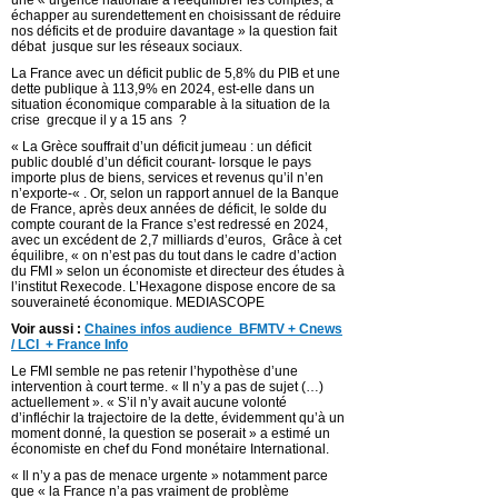
une « urgence nationale à rééquilibrer les comptes, à
échapper au surendettement en choisissant de réduire
nos déficits et de produire davantage » la question fait
débat jusque sur les réseaux sociaux.
La France avec un déficit public de 5,8% du PIB et une
dette publique à 113,9% en 2024, est-elle dans un
situation économique comparable à la situation de la
crise grecque il y a 15 ans ?
« La Grèce souffrait d’un déficit jumeau : un déficit
public doublé d’un déficit courant- lorsque le pays
importe plus de biens, services et revenus qu’il n’en
n’exporte-« . Or, selon un rapport annuel de la Banque
de France, après deux années de déficit, le solde du
compte courant de la France s’est redressé en 2024,
avec un excédent de 2,7 milliards d’euros, Grâce à cet
équilibre, « on n’est pas du tout dans le cadre d’action
du FMI » selon un économiste et directeur des études à
l’institut Rexecode. L’Hexagone dispose encore de sa
souveraineté économique. MEDIASCOPE
Voir aussi :
C
haines infos audience BFMTV + Cnews
/ LCI + France Info
Le FMI semble ne pas retenir l’hypothèse d’une
intervention à court terme. « Il n’y a pas de sujet (…)
actuellement ». « S’il n’y avait aucune volonté
d’infléchir la trajectoire de la dette, évidemment qu’à un
moment donné, la question se poserait » a estimé un
économiste en chef du Fond monétaire International.
« Il n’y a pas de menace urgente » notamment parce
que « la France n’a pas vraiment de problème