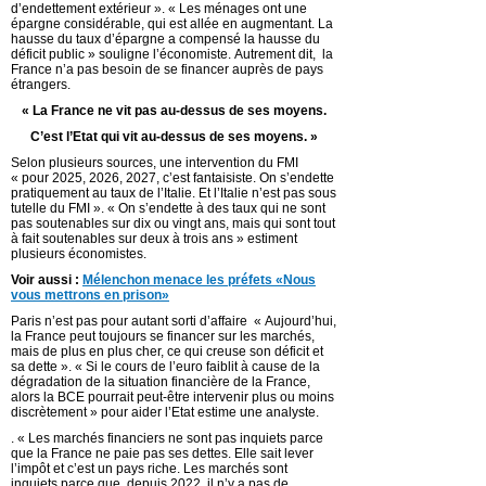
d’endettement extérieur ». « Les ménages ont une
épargne considérable, qui est allée en augmentant. La
hausse du taux d’épargne a compensé la hausse du
déficit public » souligne l’économiste. Autrement dit, la
France n’a pas besoin de se financer auprès de pays
étrangers.
« La France ne vit pas au-dessus de ses moyens.
C’est l’Etat qui vit au-dessus de ses moyens. »
Selon plusieurs sources, une intervention du FMI
« pour 2025, 2026, 2027, c’est fantaisiste. On s’endette
pratiquement au taux de l’Italie. Et l’Italie n’est pas sous
tutelle du FMI ». « On s’endette à des taux qui ne sont
pas soutenables sur dix ou vingt ans, mais qui sont tout
à fait soutenables sur deux à trois ans » estiment
plusieurs économistes.
Voir aussi :
Mélenchon menace les préfets «Nous
vous mettrons en prison»
Paris n’est pas pour autant sorti d’affaire « Aujourd’hui,
la France peut toujours se financer sur les marchés,
mais de plus en plus cher, ce qui creuse son déficit et
sa dette ». « Si le cours de l’euro faiblit à cause de la
dégradation de la situation financière de la France,
alors la BCE pourrait peut-être intervenir plus ou moins
discrètement » pour aider l’Etat estime une analyste.
. « Les marchés financiers ne sont pas inquiets parce
que la France ne paie pas ses dettes. Elle sait lever
l’impôt et c’est un pays riche. Les marchés sont
inquiets parce que, depuis 2022, il n’y a pas de