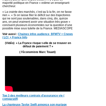
majorité politique en France » estime un enseignant-
chercheur.
« La crainte des marchés, c’est qu’à la fin, on ne fasse
rien ». « Si on laisse filer le déficit sur des trajectoires
qui ne sont pas soutenables, dans cinq, dix, quinze
ans, on peut vraiment avoir une situation très grave »
concluent plusieurs économistes sur la question d’une
possible mise sous tutelle de la France. MEDIASCOPE
Voir aussi :
C
haines infos audience BFMTV + Cnews
/ LCI + France Info
(Vidéo) » La France risque t-elle de se trouver en
défaut de paiement ? »
( l’économiste Marc Touati)
Top 3 des meilleurs contrats d’assurance vie (
comparatif)
La chanteuse Taylor Swift annonce son mariage