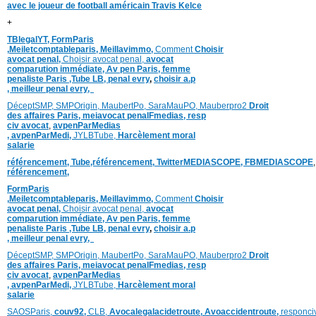
avec le joueur de football américain Travis Kelce
+
TBlegalYT,
FormParis
,
Meiletcomptableparis
,
Meillavimmo,
Comment
Choisir
avocat penal,
Choisir avocat penal,
avocat
comparution immédiate,
Av pen Paris,
femme
penaliste Paris
,Tube LB,
penal evry
,
choisir a.p
,
meilleur penal evry,
DéceptSMP,
SMP
Origin,
MaubertPo,
SaraMauPO,
Mauberpro2
Droit
des affaires Paris,
meiavocat penalFmedias,
resp
civ avocat
,
avpenParMedias
,
avpenParMedi,
JYLBTube,
Harcèlement moral
salarie
référencement,
Tube,référencement,
TwitterMEDIASCOPE,
FBMEDIASCOPE
référencement,
FormParis
,
Meiletcomptableparis
,
Meillavimmo,
Comment
Choisir
avocat penal,
Choisir avocat penal,
avocat
comparution immédiate,
Av pen Paris,
femme
penaliste Paris
,Tube LB,
penal evry
,
choisir a.p
,
meilleur penal evry,
DéceptSMP,
SMP
Origin,
MaubertPo,
SaraMauPO,
Mauberpro2
Droit
des affaires Paris,
meiavocat penalFmedias,
resp
civ avocat
,
avpenParMedias
,
avpenParMedi,
JYLBTube,
Harcèlement moral
salarie
SAOSParis,
couv92,
CLB,
Avocalegalacidetroute,
Avoaccidentroute,
responci