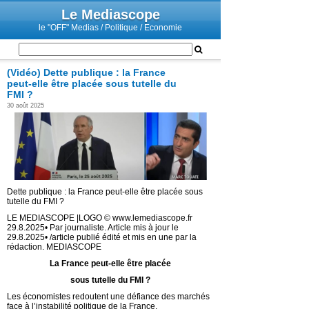
Le Mediascope
le "OFF" Medias / Politique / Economie
(Vidéo) Dette publique : la France
peut-elle être placée sous tutelle du
FMI ?
30 août 2025
Dette publique : la France peut-elle être placée sous
tutelle du FMI ?
LE MEDIASCOPE |LOGO © www.lemediascope.fr
29.8.2025• Par journaliste. Article mis à jour le
29.8.2025• /article publié édité et mis en une par la
rédaction. MEDIASCOPE
La France peut-elle être placée
sous tutelle du FMI ?
Les économistes redoutent une défiance des marchés
face à l’instabilité politique de la France.