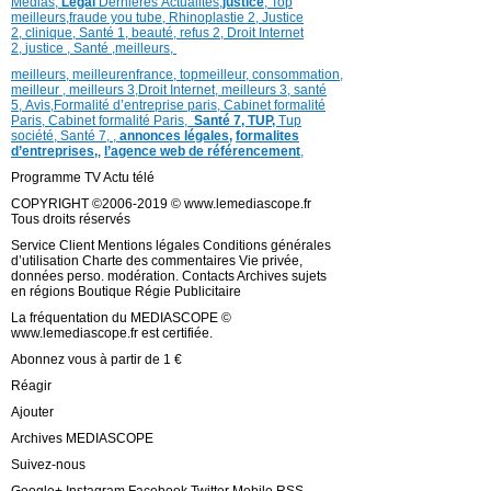
Medias,
Légal
Dernières
Actualités,
justice
,
Top
meilleurs
,
fraude you tube
,
Rhinoplastie 2
,
Justice
2
,
clinique
,
Santé 1
, beauté,
refus 2
,
Droit Internet
2
,
justice
, Santé ,
meilleurs
,
meilleurs
,
meilleurenfrance,
topmeilleur,
consommation
,
meilleur ,
meilleurs 3,
Droit Internet
,
meilleurs 3,
santé
5,
Avis
,
Formalité d’entreprise paris,
Cabinet formalité
Paris,
Cabinet formalité Paris,
Santé 7, TUP,
Tup
société,
Santé 7
,
,
annonces légales,
formalites
d’entreprises,
,
l’agence web de référencement
,
Programme TV Actu télé
COPYRIGHT ©2006-2019 © www.lemediascope.fr
Tous droits réservés
Service Client Mentions légales Conditions générales
d’utilisation Charte des commentaires Vie privée,
données perso. modération. Contacts Archives sujets
en régions Boutique Régie Publicitaire
La fréquentation du MEDIASCOPE ©
www.lemediascope.fr est certifiée.
Abonnez vous à partir de 1 €
Réagir
Ajouter
Archives MEDIASCOPE
Suivez-nous