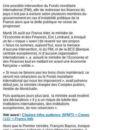
Une possible intervention du Fonds monétaire
international (FMI), afin de redresser les finances du
pays n’est pas à exclure selon plusieurs membres du
gouvernement en cas d’instabilité politique de la
France alors que la dette publique ne cesse de
progresser.
Mardi 26 août sur France Inter, le ministre de
l’Economie et des Finances, Eric Lombard, a évoqué
un tel « risque » aven t de revenir sur ses propos
« Nous ne sommes, aujourd’hui, sous la menace
d’aucune intervention, ni du FMI, ni de la BCE [Banque
centrale européenne], ni d’aucune organisation
internationale », a assuré le ministre de l’Economie et
des Finances tout en mettant en avant une économie
française « solide ».
« Si nous ne faisons pas les bons choix maintenant, ce
seront nos créanciers ou le Fonds monétaire
international qui nous les imposeront », avait prévenu
début juin, la ministre chargée des Comptes publics,
Amélie de Montchalin.
Puis quelques jours plus tard, la ministre avait modéré
ses déclarations « Il y a un risque de tutelle des
institutions internationales, des institutions
européennes, de nos créanciers ».
Voir aussi :
C
haines infos audience BFMTV + Cnews
/ LCI + France Info
Alors que le Premier ministre, François Bayrou, évoque