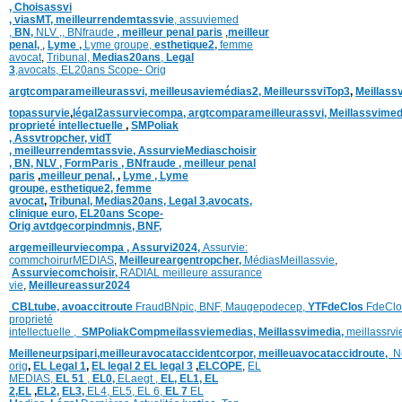
,
Choisassvi
,
viasMT,
meilleurrendemtassvie
,
assuviemed
,
BN,
NLV ,
,
BNfraude
,
meilleur penal paris
,
meilleur
penal,
,
Lyme ,
Lyme groupe,
esthetique2,
femme
avocat
,
Tribunal,
Medias20ans
,
Legal
3
,
avocats,
EL20ans Scope- Orig
argtcomparameilleurassvi,
meilleusaviemédias
2,
MeilleurssviTop3
,
Meillass
topassurvie
,
légal2assurviecompa,
argtcomparameilleurassvi,
Meillassvimed
proprieté intellectuelle
,
SMPoliak
,
Assvtropcher,
vidT
,
meilleurrendemtassvie,
AssurvieMediaschoisir
,
BN,
NLV ,
FormParis ,
BNfraude ,
meilleur penal
paris
,
meilleur penal,
,
Lyme ,
Lyme
groupe,
esthetique2,
femme
avocat
,
Tribunal,
Medias20ans,
Legal 3
,
avocats,
clinique
euro,
EL20ans Scope-
Orig
avtdgecorpindmnis,
BNF,
argemeilleurviecompa ,
Assurvi2024,
Assurvie:
commchoirurMEDIAS
,
Meilleureargentropcher,
Médias
Meillassvie
,
Assurviecomchoisir,
RADIAL meilleure assurance
vie
,
Meilleureassur2024
CBLtube,
avoaccitroute
FraudBNpic,
BNF,
Maugepodecep,
YTFdeClos
FdeClo
proprieté
intellectuelle
,
SMPoliak
Compmeilassviemedias,
Meillassvimedia,
meillassrv
Meilleneurpsipari,
meilleuravocataccidentcorpor,
meilleuavocataccidroute,
N
orig
,
EL Legal 1
,
EL legal 2
EL legal 3
,
ELCOPE
,
EL
MEDIAS,
EL 51
,
EL0,
ELaegt ,
EL,
EL1,
EL
2,
EL
,
EL2,
EL3,
EL4,
EL5,
EL 6,
EL 7
EL