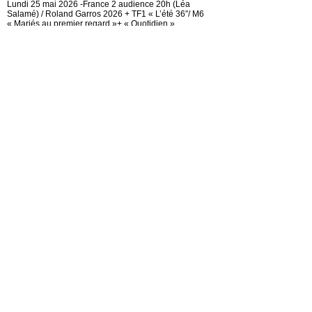
Lundi 25 mai 2026 -France 2 audience 20h (Léa
Salamé) / Roland Garros 2026 + TF1 « L’été 36″/ M6
« Mariés au premier regard »+ « Quotidien »
Read the Entire Post >
Posted in
actu-medias
|
Audiences TV
|
gras
|
Médias
France 2 audience 20h (Léa Salamé) /
TF1 « Maison de retraite la série » +
« Mariés au premier regard » (M6)+«
Quotidien » (Philippe Lacheau)
10 mars 2026
Lundi 9 mars 2026 -France 2 audience 20h (Léa
Salamé) / TF1 « Maison de retraite la série » + « Mariés
au premier regard » (M6)+« Quotidien » (Philippe
Lacheau)
Read the Entire Post >
Posted in
actu-medias
|
Audiences TV
|
Confidentiels
|
gras
|
Médias
TF1 audience « Papa malgré lui »
(Arnaud Ducret) devancé par France
2+ ( 20h) (Léa Salamé) / « Mariés au
premier regard » (M6)+« Quotidien »
3 mars 2026
Mardi 2 mars 2026 -TF1 audience « Papa malgré lui »