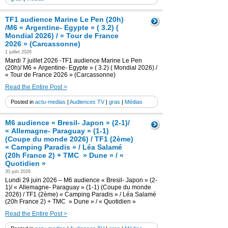
TF1 audience Marine Le Pen (20h)
/M6 « Argentine- Egypte » ( 3.2) (
Mondial 2026) / « Tour de France
2026 » (Carcassonne)
1 juillet 2026
Mardi 7 juillet 2026 -TF1 audience Marine Le Pen
(20h)/ M6 « Argentine- Egypte » ( 3.2) ( Mondial 2026) /
« Tour de France 2026 » (Carcassonne)
Read the Entire Post >
Posted in
actu-medias
|
Audiences TV
|
gras
|
Médias
M6 audience « Bresil- Japon » (2-1)/
« Allemagne- Paraguay » (1-1)
(Coupe du monde 2026) / TF1 (2ème)
« Camping Paradis » / Léa Salamé
(20h France 2) + TMC » Dune » / «
Quotidien »
30 juin 2026
Lundi 29 juin 2026 – M6 audience « Bresil- Japon » (2-
1)/ « Allemagne- Paraguay » (1-1) (Coupe du monde
2026) / TF1 (2ème) « Camping Paradis » / Léa Salamé
(20h France 2) + TMC » Dune » / « Quotidien »
Read the Entire Post >