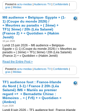
Posted in
actu-medias
|
Audiences TV
|
Confidentiels
|
gras
|
Médias
M6 audience « Belgique- Egypte » (1-
1) (Coupe du monde 2026) /
« Meurtres au paradis » ( 2ème) +
TF1( 3ème) / 20h (Léa Salamé)
(France 2) + « Quotidien » (Hakim
Jemili)
16 juin 2026
Lundi 15 juin 2026 – M6 audience « Belgique-
Egypte » (1-1) (Coupe du monde 2026) / « Meurtres au
paradis » ( 2ème) + TF1( 3ème) / 20h (Léa Salamé)
(France 2) + « Quotidien » (Hakim Jemili)
Read the Entire Post >
Posted in
actu-medias
|
Audiences TV
|
Confidentiels
|
gras
|
Médias
TF1 audience foot : France-Irlande
du Nord ( 3-1) / France 2 20h (Léa
Salamé) /M6 « Mariés au premier
regard »+ » Bernadette Chirac :
Mémoires .. » ( Fr5) + « Quotidien »
(Ambre)
9 juin 2026
Lundi 8 juin 2026 – TF1 audience foot : France-Irlande