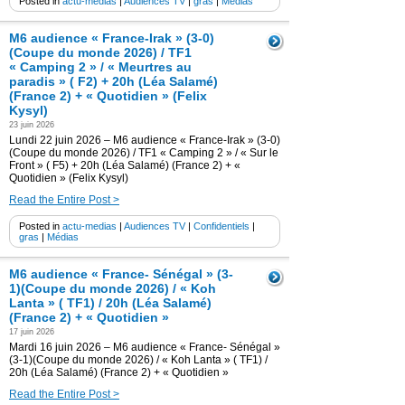
Posted in
actu-medias
|
Audiences TV
|
gras
|
Médias
M6 audience « France-Irak » (3-0)
(Coupe du monde 2026) / TF1
« Camping 2 » / « Meurtres au
paradis » ( F2) + 20h (Léa Salamé)
(France 2) + « Quotidien » (Felix
Kysyl)
23 juin 2026
Lundi 22 juin 2026 – M6 audience « France-Irak » (3-0)
(Coupe du monde 2026) / TF1 « Camping 2 » / « Sur le
Front » ( F5) + 20h (Léa Salamé) (France 2) + «
Quotidien » (Felix Kysyl)
Read the Entire Post >
Posted in
actu-medias
|
Audiences TV
|
Confidentiels
|
gras
|
Médias
M6 audience « France- Sénégal » (3-
1)(Coupe du monde 2026) / « Koh
Lanta » ( TF1) / 20h (Léa Salamé)
(France 2) + « Quotidien »
17 juin 2026
Mardi 16 juin 2026 – M6 audience « France- Sénégal »
(3-1)(Coupe du monde 2026) / « Koh Lanta » ( TF1) /
20h (Léa Salamé) (France 2) + « Quotidien »
Read the Entire Post >