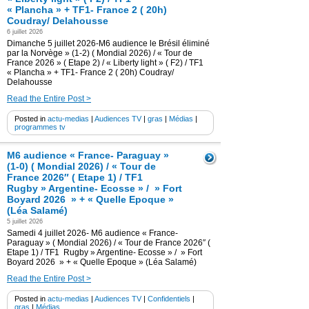
« Plancha » + TF1- France 2 ( 20h)
Coudray/ Delahousse
6 juillet 2026
Dimanche 5 juillet 2026-M6 audience le Brésil éliminé
par la Norvège » (1-2) ( Mondial 2026) / « Tour de
France 2026 » ( Etape 2) / « Liberty light » ( F2) / TF1
« Plancha » + TF1- France 2 ( 20h) Coudray/
Delahousse
Read the Entire Post >
Posted in
actu-medias
|
Audiences TV
|
gras
|
Médias
|
programmes tv
M6 audience « France- Paraguay »
(1-0) ( Mondial 2026) / « Tour de
France 2026″ ( Etape 1) / TF1
Rugby » Argentine- Ecosse » / » Fort
Boyard 2026 » + « Quelle Epoque »
(Léa Salamé)
5 juillet 2026
Samedi 4 juillet 2026- M6 audience « France-
Paraguay » ( Mondial 2026) / « Tour de France 2026″ (
Etape 1) / TF1 Rugby » Argentine- Ecosse » / » Fort
Boyard 2026 » + « Quelle Epoque » (Léa Salamé)
Read the Entire Post >
Posted in
actu-medias
|
Audiences TV
|
Confidentiels
|
gras
|
Médias