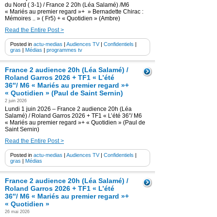
du Nord ( 3-1) / France 2 20h (Léa Salamé) /M6
« Mariés au premier regard »+ » Bernadette Chirac :
Mémoires .. » ( Fr5) + « Quotidien » (Ambre)
Read the Entire Post >
Posted in
actu-medias
|
Audiences TV
|
Confidentiels
|
gras
|
Médias
|
programmes tv
France 2 audience 20h (Léa Salamé) /
Roland Garros 2026 + TF1 « L’été
36″/ M6 « Mariés au premier regard »+
« Quotidien » (Paul de Saint Sernin)
2 juin 2026
Lundi 1 juin 2026 – France 2 audience 20h (Léa
Salamé) / Roland Garros 2026 + TF1 « L’été 36″/ M6
« Mariés au premier regard »+ « Quotidien » (Paul de
Saint Sernin)
Read the Entire Post >
Posted in
actu-medias
|
Audiences TV
|
Confidentiels
|
gras
|
Médias
France 2 audience 20h (Léa Salamé) /
Roland Garros 2026 + TF1 « L’été
36″/ M6 « Mariés au premier regard »+
« Quotidien »
26 mai 2026