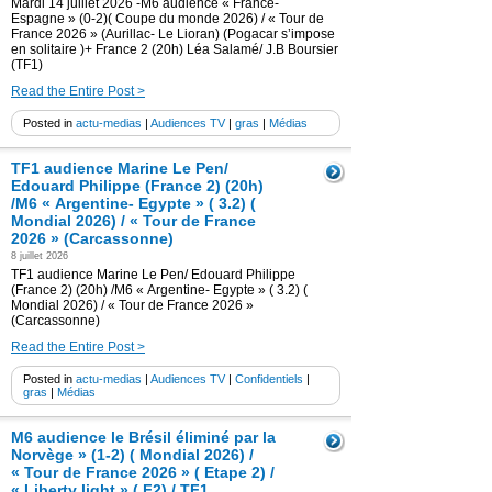
Mardi 14 juillet 2026 -M6 audience « France-
Espagne » (0-2)( Coupe du monde 2026) / « Tour de
France 2026 » (Aurillac- Le Lioran) (Pogacar s’impose
en solitaire )+ France 2 (20h) Léa Salamé/ J.B Boursier
(TF1)
Read the Entire Post >
Posted in
actu-medias
|
Audiences TV
|
gras
|
Médias
TF1 audience Marine Le Pen/
Edouard Philippe (France 2) (20h)
/M6 « Argentine- Egypte » ( 3.2) (
Mondial 2026) / « Tour de France
2026 » (Carcassonne)
8 juillet 2026
TF1 audience Marine Le Pen/ Edouard Philippe
(France 2) (20h) /M6 « Argentine- Egypte » ( 3.2) (
Mondial 2026) / « Tour de France 2026 »
(Carcassonne)
Read the Entire Post >
Posted in
actu-medias
|
Audiences TV
|
Confidentiels
|
gras
|
Médias
M6 audience le Brésil éliminé par la
Norvège » (1-2) ( Mondial 2026) /
« Tour de France 2026 » ( Etape 2) /
« Liberty light » ( F2) / TF1