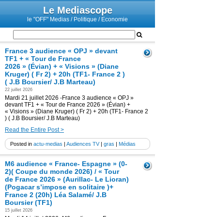
Le Mediascope
le "OFF" Medias / Politique / Economie
France 3 audience « OPJ » devant
TF1 + « Tour de France
2026 » (Évian) + « Visions » (Diane
Kruger) ( Fr 2) + 20h (TF1- France 2 )
( J.B Boursier/ J.B Marteau)
22 juillet 2026
Mardi 21 juillet 2026 -France 3 audience « OPJ »
devant TF1 + « Tour de France 2026 » (Évian) +
« Visions » (Diane Kruger) ( Fr 2) + 20h (TF1- France 2
) ( J.B Boursier/ J.B Marteau)
Read the Entire Post >
Posted in
actu-medias
|
Audiences TV
|
gras
|
Médias
M6 audience « France- Espagne » (0-
2)( Coupe du monde 2026) / « Tour
de France 2026 » (Aurillac- Le Lioran)
(Pogacar s’impose en solitaire )+
France 2 (20h) Léa Salamé/ J.B
Boursier (TF1)
15 juillet 2026