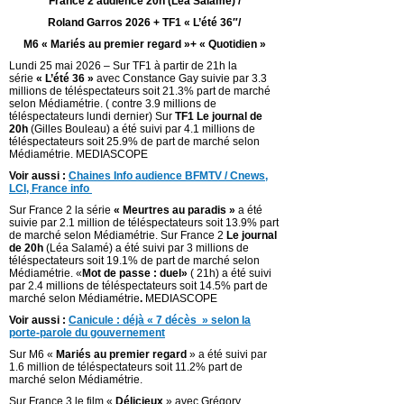
France 2 audience 20h (Léa Salamé) /
Roland Garros 2026 + TF1 « L’été 36″/
M6 « Mariés au premier regard »+ « Quotidien »
Lundi 25 mai 2026 – Sur TF1 à partir de 21h la
série
« L’été 36 »
avec Constance Gay suivie par 3.3
millions de téléspectateurs soit 21.3% part de marché
selon Médiamétrie. ( contre 3.9 millions de
téléspectateurs lundi dernier) Sur
TF1 Le journal de
20h
(Gilles Bouleau) a été suivi par 4.1 millions de
téléspectateurs soit 25.9% de part de marché selon
Médiamétrie. MEDIASCOPE
Voir aussi :
Chaines Info audience BFMTV / Cnews,
LCI, France info
Sur France 2 la série
« Meurtres au paradis »
a été
suivie par 2.1 million de téléspectateurs soit 13.9% part
de marché selon Médiamétrie. Sur France 2
Le journal
de 20h
(Léa Salamé) a été suivi par 3 millions de
téléspectateurs soit 19.1% de part de marché selon
Médiamétrie. «
Mot de passe : duel
»
( 21h) a été suivi
par 2.4 millions de téléspectateurs soit 14.5% part de
marché selon Médiamétrie
.
MEDIASCOPE
Voir aussi :
Canicule : déjà « 7 décès » selon la
porte-parole du gouvernement
Sur M6 «
Mariés au premier regard
» a été suivi par
1.6 million de téléspectateurs soit 11.2% part de
marché selon Médiamétrie.
Sur France 3 le film «
Délicieux
» avec Grégory