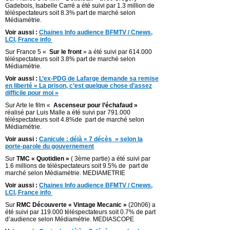
Gadebois, Isabelle Carré a été suivi par 1.3 million de
téléspectateurs soit 8.3% part de marché selon
Médiamétrie.
Voir aussi :
Chaines Info audience BFMTV / Cnews,
LCI, France info
Sur France 5 «
Sur le front
» a été suivi par 614.000
téléspectateurs soit 3.8% part de marché selon
Médiamétrie.
Voir aussi :
L’ex-PDG de Lafarge demande sa remise
en liberté « La prison, c’est quelque chose d’assez
difficile pour moi »
Sur Arte le film «
Ascenseur pour l’échafaud »
réalisé par Luis Malle a été suivi par 791.000
téléspectateurs soit 4.8%de part de marché selon
Médiamétrie.
Voir aussi :
Canicule : déjà « 7 décès » selon la
porte-parole du gouvernement
Sur
TMC « Quotidien »
( 3ème partie) a été suivi par
1.6 millions de téléspectateurs soit 9.5% de part de
marché selon Médiamétrie. MEDIAMETRIE
Voir aussi :
Chaines Info audience BFMTV / Cnews,
LCI, France info
Sur
RMC Découverte « Vintage Mecanic »
(20h06) a
été suivi par 119.000 téléspectateurs soit 0.7% de part
d’audience selon Médiamétrie. MEDIASCOPE