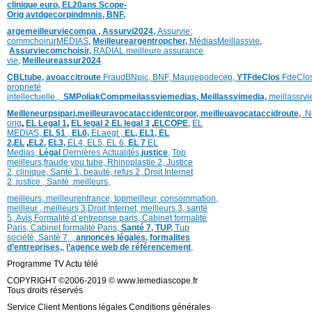
clinique
euro,
EL20ans Scope-
Orig
avtdgecorpindmnis,
BNF,
argemeilleurviecompa ,
Assurvi2024,
Assurvie:
commchoirurMEDIAS
,
Meilleureargentropcher,
Médias
Meillassvie
,
Assurviecomchoisir,
RADIAL meilleure assurance
vie
,
Meilleureassur2024
CBLtube,
avoaccitroute
FraudBNpic,
BNF,
Maugepodecep,
YTFdeClos
FdeClo
proprieté
intellectuelle
,
SMPoliak
Compmeilassviemedias,
Meillassvimedia,
meillassrv
Meilleneurpsipari,
meilleuravocataccidentcorpor,
meilleuavocataccidroute,
N
orig
,
EL Legal 1
,
EL legal 2
EL legal 3
,
ELCOPE
,
EL
MEDIAS,
EL 51
,
EL0,
ELaegt ,
EL,
EL1,
EL
2,
EL
,
EL2,
EL3,
EL4,
EL5,
EL 6,
EL 7
EL
Medias,
Légal
Dernières
Actualités,
justice
,
Top
meilleurs
,
fraude you tube
,
Rhinoplastie 2
,
Justice
2
,
clinique
,
Santé 1
, beauté,
refus 2
,
Droit Internet
2
,
justice
, Santé ,
meilleurs
,
meilleurs
,
meilleurenfrance,
topmeilleur,
consommation
,
meilleur ,
meilleurs 3,
Droit Internet
,
meilleurs 3,
santé
5,
Avis
,
Formalité d’entreprise paris,
Cabinet formalité
Paris,
Cabinet formalité Paris,
Santé 7, TUP,
Tup
société,
Santé 7
,
,
annonces légales,
formalites
d’entreprises,
,
l’agence web de référencement
,
Programme TV Actu télé
COPYRIGHT ©2006-2019 © www.lemediascope.fr
Tous droits réservés
Service Client Mentions légales Conditions générales