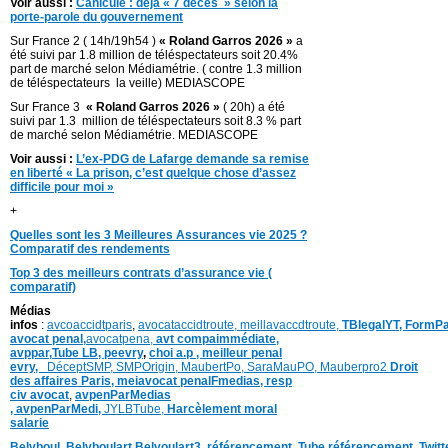
Voir aussi :
Canicule : déjà « 7 décès » selon la
porte-parole du gouvernement
Sur France 2 ( 14h/19h54 )
« Roland Garros 2026 »
a
été suivi par 1.8 million de téléspectateurs soit 20.4%
part de marché selon Médiamétrie. ( contre 1.3 million
de téléspectateurs la veille) MEDIASCOPE
Sur France 3
« Roland Garros 2026 »
( 20h) a été
suivi par 1.3 million de téléspectateurs soit 8.3 % part
de marché selon Médiamétrie. MEDIASCOPE
Voir aussi :
L’ex-PDG de Lafarge demande sa remise
en liberté « La prison, c’est quelque chose d’assez
difficile pour moi »
+
Quelles sont les 3 Meilleures Assurances vie 2025 ?
Comparatif des rendements
Top 3 des meilleurs contrats d’assurance vie (
comparatif)
Médias
infos
:
avcoaccidtparis
,
avocataccidtroute,
meillavaccdtroute,
TBlegalYT,
FormPa
avocat penal,
avocatpena,
avt compaimmédiate,
avppar
,
Tube LB,
peevry
,
choi a.p ,
meilleur penal
evry,
DéceptSMP,
SMP
Origin,
MaubertPo,
SaraMauPO,
Mauberpro2
Droit
des affaires Paris,
meiavocat penalFmedias,
resp
civ avocat
,
avpenParMedias
,
avpenParMedi,
JYLBTube,
Harcèlement moral
salarie
Belvboul,
Belvboulart
,
Belvoulart3,
référencement,
Tube,référencement,
Twit