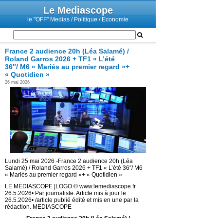
Le Mediascope
le "OFF" Medias / Politique / Economie
France 2 audience 20h (Léa Salamé) /
Roland Garros 2026 + TF1 « L’été
36″/ M6 « Mariés au premier regard »+
« Quotidien »
26 mai 2026
Lundi 25 mai 2026 -France 2 audience 20h (Léa
Salamé) / Roland Garros 2026 + TF1 « L’été 36″/ M6
« Mariés au premier regard »+ « Quotidien »
LE MEDIASCOPE |LOGO © www.lemediascope.fr
26.5.2026• Par journaliste. Article mis à jour le
26.5.2026• /article publié édité et mis en une par la
rédaction. MEDIASCOPE