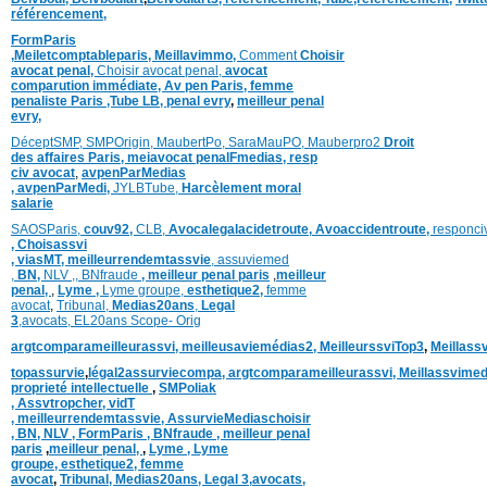
référencement,
FormParis
,
Meiletcomptableparis
,
Meillavimmo,
Comment
Choisir
avocat penal,
Choisir avocat penal,
avocat
comparution immédiate,
Av pen Paris,
femme
penaliste Paris
,Tube LB,
penal evry
,
meilleur penal
evry,
DéceptSMP,
SMP
Origin,
MaubertPo,
SaraMauPO,
Mauberpro2
Droit
des affaires Paris,
meiavocat penalFmedias,
resp
civ avocat
,
avpenParMedias
,
avpenParMedi,
JYLBTube,
Harcèlement moral
salarie
SAOSParis,
couv92,
CLB,
Avocalegalacidetroute,
Avoaccidentroute,
responci
,
Choisassvi
,
viasMT,
meilleurrendemtassvie
,
assuviemed
,
BN,
NLV ,
,
BNfraude
,
meilleur penal paris
,
meilleur
penal,
,
Lyme ,
Lyme groupe,
esthetique2,
femme
avocat
,
Tribunal,
Medias20ans
,
Legal
3
,
avocats,
EL20ans Scope- Orig
argtcomparameilleurassvi,
meilleusaviemédias
2,
MeilleurssviTop3
,
Meillass
topassurvie
,
légal2assurviecompa,
argtcomparameilleurassvi,
Meillassvimed
proprieté intellectuelle
,
SMPoliak
,
Assvtropcher,
vidT
,
meilleurrendemtassvie,
AssurvieMediaschoisir
,
BN,
NLV ,
FormParis ,
BNfraude ,
meilleur penal
paris
,
meilleur penal,
,
Lyme ,
Lyme
groupe,
esthetique2,
femme
avocat
,
Tribunal,
Medias20ans,
Legal 3
,
avocats,