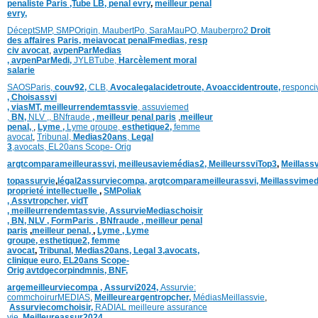
penaliste Paris
,Tube LB,
penal evry
,
meilleur penal
evry,
DéceptSMP,
SMP
Origin,
MaubertPo,
SaraMauPO,
Mauberpro2
Droit
des affaires Paris,
meiavocat penalFmedias,
resp
civ avocat
,
avpenParMedias
,
avpenParMedi,
JYLBTube,
Harcèlement moral
salarie
SAOSParis,
couv92,
CLB,
Avocalegalacidetroute,
Avoaccidentroute,
responci
,
Choisassvi
,
viasMT,
meilleurrendemtassvie
,
assuviemed
,
BN,
NLV ,
,
BNfraude
,
meilleur penal paris
,
meilleur
penal,
,
Lyme ,
Lyme groupe,
esthetique2,
femme
avocat
,
Tribunal,
Medias20ans
,
Legal
3
,
avocats,
EL20ans Scope- Orig
argtcomparameilleurassvi,
meilleusaviemédias
2,
MeilleurssviTop3
,
Meillass
topassurvie
,
légal2assurviecompa,
argtcomparameilleurassvi,
Meillassvimed
proprieté intellectuelle
,
SMPoliak
,
Assvtropcher,
vidT
,
meilleurrendemtassvie,
AssurvieMediaschoisir
,
BN,
NLV ,
FormParis ,
BNfraude ,
meilleur penal
paris
,
meilleur penal,
,
Lyme ,
Lyme
groupe,
esthetique2,
femme
avocat
,
Tribunal,
Medias20ans,
Legal 3
,
avocats,
clinique
euro,
EL20ans Scope-
Orig
avtdgecorpindmnis,
BNF,
argemeilleurviecompa ,
Assurvi2024,
Assurvie:
commchoirurMEDIAS
,
Meilleureargentropcher,
Médias
Meillassvie
,
Assurviecomchoisir,
RADIAL meilleure assurance
vie
,
Meilleureassur2024