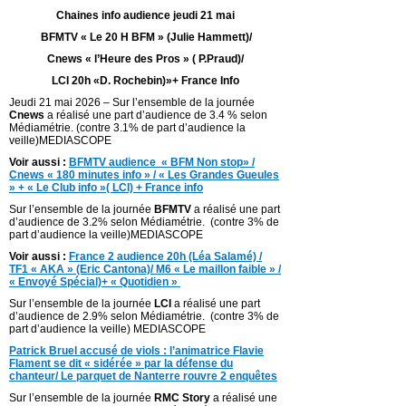
Chaines info audience jeudi 21 mai
BFMTV « Le 20 H BFM » (Julie Hammett)/
Cnews « l’Heure des Pros » ( P.Praud)/
LCI 20h «D. Rochebin)»+ France Info
Jeudi 21 mai 2026 – Sur l’ensemble de la journée
Cnews
a réalisé une part d’audience de 3.4 % selon
Médiamétrie. (contre 3.1% de part d’audience la
veille)MEDIASCOPE
Voir aussi :
BFMTV audience « BFM Non stop» /
Cnews « 180 minutes info » / « Les Grandes Gueules
» + « Le Club info »( LCI) + France info
Sur l’ensemble de la journée
BFMTV
a réalisé une part
d’audience de 3.2% selon Médiamétrie. (contre 3% de
part d’audience la veille)MEDIASCOPE
Voir aussi :
France 2 audience 20h (Léa Salamé) /
TF1 « AKA » (Eric Cantona)/ M6 « Le maillon faible » /
« Envoyé Spécial)+ « Quotidien »
Sur l’ensemble de la journée
LCI
a réalisé une part
d’audience de 2.9% selon Médiamétrie. (contre 3% de
part d’audience la veille) MEDIASCOPE
Patrick Bruel accusé de viols : l’animatrice Flavie
Flament se dit « sidérée » par la défense du
chanteur/ Le parquet de Nanterre rouvre 2 enquêtes
Sur l’ensemble de la journée
RMC Story
a réalisé une