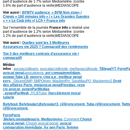
part d’audience de 1.7% selon Médiamétrie. (contre
1.6% de part d’audience la veille)MEDIASCOPE
Voir aussi :
BFMTV audience « BFM Non stop» /
Cnews « 180 minutes info » / « Les Grandes Gueules
» + « Le Club info »( LCI) + France info
Sur l’ensemble de la journée
France Info
a réalisé une
part d’audience de 1.2% selon Médiamétrie. (contre
1.2% de part d’audience la veille)MEDIASCOPE
Voir aussi :
Quelles sont les 3 Meilleures
Assurances vie 2025 ? Comparatif des rendements
Top 3 des meilleurs contrats d’assurance vie (
comparatif)
Médias
infos
:
avcoaccidtparis
,
avocataccidtroute,
meillavaccdtroute,
TBlegalYT,
FormPa
avocat penal,
avocatpena,
avt compaimmédiate,
avppar
,
Tube LB,
peevry
,
choi a.p ,
meilleur penal
evry,
DéceptSMP,
SMP
Origin,
MaubertPo,
SaraMauPO,
Mauberpro2
Droit
des affaires Paris,
meiavocat penalFmedias,
resp
civ avocat
,
avpenParMedias
,
avpenParMedi,
JYLBTube,
Harcèlement moral
salarie
Belvboul,
Belvboulart
,
Belvoulart3,
référencement,
Tube,référencement,
Twit
référencement,
FormParis
,
Meiletcomptableparis
,
Meillavimmo,
Comment
Choisir
avocat penal,
Choisir avocat penal,
avocat
comparution immédiate,
Av pen Paris,
femme