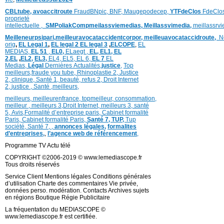
CBLtube,
avoaccitroute
FraudBNpic,
BNF,
Maugepodecep,
YTFdeClos
FdeClo
proprieté
intellectuelle
,
SMPoliak
Compmeilassviemedias,
Meillassvimedia,
meillassrv
Meilleneurpsipari,
meilleuravocataccidentcorpor,
meilleuavocataccidroute,
N
orig
,
EL Legal 1
,
EL legal 2
EL legal 3
,
ELCOPE
,
EL
MEDIAS,
EL 51
,
EL0,
ELaegt ,
EL,
EL1,
EL
2,
EL
,
EL2,
EL3,
EL4,
EL5,
EL 6,
EL 7
EL
Medias,
Légal
Dernières
Actualités,
justice
,
Top
meilleurs
,
fraude you tube
,
Rhinoplastie 2
,
Justice
2
,
clinique
,
Santé 1
, beauté,
refus 2
,
Droit Internet
2
,
justice
, Santé ,
meilleurs
,
meilleurs
,
meilleurenfrance,
topmeilleur,
consommation
,
meilleur ,
meilleurs 3,
Droit Internet
,
meilleurs 3,
santé
5,
Avis
,
Formalité d’entreprise paris,
Cabinet formalité
Paris,
Cabinet formalité Paris,
Santé 7, TUP,
Tup
société,
Santé 7
,
,
annonces légales,
formalites
d’entreprises,
,
l’agence web de référencement
,
Programme TV Actu télé
COPYRIGHT ©2006-2019 © www.lemediascope.fr
Tous droits réservés
Service Client Mentions légales Conditions générales
d’utilisation Charte des commentaires Vie privée,
données perso. modération. Contacts Archives sujets
en régions Boutique Régie Publicitaire
La fréquentation du MEDIASCOPE ©
www.lemediascope.fr est certifiée.