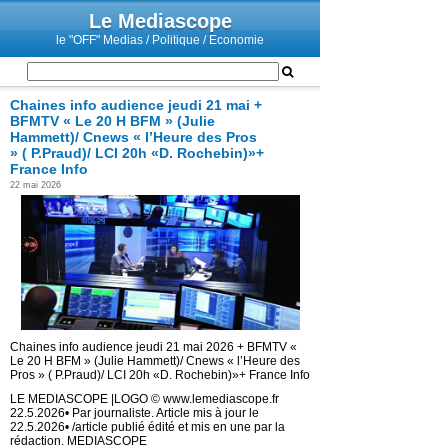
Le Mediascope
le "OFF" Medias / Politique / Economie
Chaines info audience jeudi 21 mai +
BFMTV « Le 20 H BFM » (Julie
Hammett)/ Cnews « l’Heure des Pros
» ( P.Praud)/ LCI 20h «D. Rochebin)»+
France Info
22 mai 2026
Chaines info audience jeudi 21 mai 2026 + BFMTV «
Le 20 H BFM » (Julie Hammett)/ Cnews « l’Heure des
Pros » ( P.Praud)/ LCI 20h «D. Rochebin)»+ France Info
LE MEDIASCOPE |LOGO © www.lemediascope.fr
22.5.2026• Par journaliste. Article mis à jour le
22.5.2026• /article publié édité et mis en une par la
rédaction. MEDIASCOPE