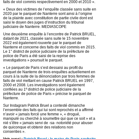
faits de viol commis respectivement en 2000 et 2010 ».
« Deux des victimes de l’enquête classée sans suite en
2020 par le parquet de Nanterre sont ainsi à l’origine
de la plainte avec constitution de partie civile dont est
saisi le doyen des juges d’instruction du tribunal
judiciaire de Nanterre. MEDIASCOPE
Une deuxième enquête à l’encontre de Patrick BRUEL,
datant de 2021, classée sans suite le 15 novembre
2022 est également rouverte par le parquet de
Nanterre et concerne des faits de viol commis en 2015.
Le 1° district de police judiciaire de la préfecture de
police de Paris a été saisi de la reprise des
investigations » poursuit le parquet.
« Le parquet de Paris s’est dessaisi au profit du
parquet de Nanterre de trois enquêtes actuellement en
cours à la suite de la dénonciation par trois femmes de
faits de viol mettant en cause Patrick BRUEL en 1997,
2000 et 2008. Les investigations sont également
confiées au 1º district de police judiciaire de la
préfecture de police de Paris » précise le parquet de
Nanterre.
Sur Instagram Patrick Bruel a contesté dimanche
l’ensemble des faits qui lui sont reprochés et a affirmé
n’avoir « jamais forcé une femme », « drogué,
manipulé ou cherché à soumettre qui que ce soit » et a
nié s’être « jamais servi de -sa- notoriété pour abuser
de quiconque et obtenir des relations non
consenties ».
Voir aussi :
Patrick Bruel : le maire de Paris souhaite