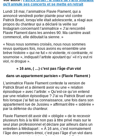
qu’il annule ses concerts et se mette en retrait
Lundi 18 mai, l’animatrice Flavie Flament, qui a
annoncé vendredi porter plainte pour viol contre
Patrick Bruel, lorsqu’elle était adolescente, a réagi aux
propos du chanteur qui a déclaré la veille sur
Instagram concernant l’animatrice « J’ai rencontré
Flavie Flament dans les années 90. Ma carrière avait
commencé, elle débutait la sienne. »
« Nous nous sommes croisés, nous nous sommes
revus quelques fois, nous avons eu ensemble une
brève histoire » qui ne fut « ni violente, ni contrainte, ni
sournoise », indiquait l’artiste ajoutant qu’ »il n’y eut ni
viol, ni drogue ».
« 16 ans, ( …) c’est pas l’âge d’un viol
dans un appartement parisien » (Flavie Flament )
L’animatrice Flavie Flament conteste la version de
Patrick Bruel et a démenti avoir eu une « relation
épisodique » avec l’artiste: « Qu’est-ce qu’on entend
par une relation épisodique ? J’ai vu Patrick Bruel une
fois lorsque j’ai fait sa connaissance, une fois dans son
appartement rue de Jussieu » affirmant être « sidérée »
par la défense du chanteur.
Flavie Flament dit avoir été « obligée » de le recevoir
plusieurs fois à la télé non pas à titre privé mais sur le
seul plan professionnel et déclare par ailleurs dans un
entretien à Médiapart : « À 16 ans, c’est normalement
l’âge des premiers émoi, c’est pas l’âge d’un viol dans