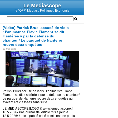
Le Mediascope
le "OFF" Medias / Politique / Economie
(Vidéo) Patrick Bruel accusé de viols
: l’animatrice Flavie Flament se dit
« sidérée » par la défense du
chanteur/ Le parquet de Nanterre
rouvre deux enquêtes
19 mai 2026
Patrick Bruel accusé de viols : l’animatrice Flavie
Flament se dit « sidérée » par la défense du chanteur/
Le parquet de Nanterre rouvre deux enquêtes qui
avaient été classées sans suite
LE MEDIASCOPE |LOGO © www.lemediascope.fr
18.5.2026• Par journaliste. Article mis à jour le
18.5.2026• /article publié édité et mis en une par la