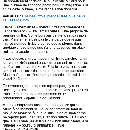
un appartement parisien. Je suis venue à Paris pour
une journée de shooting photo pour un magazine. A la
fin de cette journée, je me rends à son domicile ».
Voir aussi :
Chaines Info audience BFMTV / Cnews,
LCI, France info
Flavie Flament dit se « souvenir très précisément de
l’appartement »: « J’ai jamais oublié. Il me propose de
prendre un thé. Moi je bois pas de thé, c’est pas mon
truc. Mais je ne refuse pas le thé parce que je suis
impressionnée. Et là, je pense que je plonge dans
quelque chose parce que j’ai une absence, un black
out total » ajoute l’animatrice.
« Les choses s’arrêtent pour moi. En revanche, j’ai un
souvenir extrêmement précis du moment où je sors de
cet état, où j’ouvre les yeux. Et là je le vois, on est sur
son lit et il est en train de me remettre mon pantalon.
Ma pensée est extrêmement puissante, elle est d’une
vivacité effarante.
En revanche, mon corps ne répond pas, il y a un
décalage, c’est une peur immense. Je vois qu’il est en
train de me remettre mon pantalon et de le
reboutonner » ajoute Flavie Flament.
« Je ne comprends absolument rien de ce qui m’est
arrivé à ce moment-là. J’ai ce sentiment au fond de
moi, à ce moment-là, que je suis un objet, mon corps
ne répond pas. Et en fait, il fait son œuvre. Et là il voit
que je suis réveillée et il me dit « bon allez, viens, je te
ramène » » poursuit l’animatrice Flavie
Flament. MEDIASCOPE