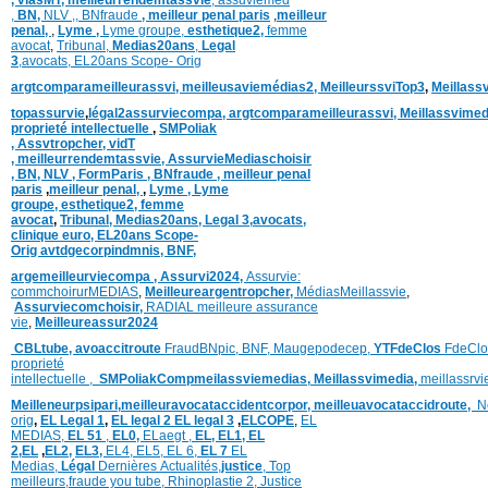
,
BN,
NLV ,
,
BNfraude
,
meilleur penal paris
,
meilleur
penal,
,
Lyme ,
Lyme groupe,
esthetique2,
femme
avocat
,
Tribunal,
Medias20ans
,
Legal
3
,
avocats,
EL20ans Scope- Orig
argtcomparameilleurassvi,
meilleusaviemédias
2,
MeilleurssviTop3
,
Meillass
topassurvie
,
légal2assurviecompa,
argtcomparameilleurassvi,
Meillassvimed
proprieté intellectuelle
,
SMPoliak
,
Assvtropcher,
vidT
,
meilleurrendemtassvie,
AssurvieMediaschoisir
,
BN,
NLV ,
FormParis ,
BNfraude ,
meilleur penal
paris
,
meilleur penal,
,
Lyme ,
Lyme
groupe,
esthetique2,
femme
avocat
,
Tribunal,
Medias20ans,
Legal 3
,
avocats,
clinique
euro,
EL20ans Scope-
Orig
avtdgecorpindmnis,
BNF,
argemeilleurviecompa ,
Assurvi2024,
Assurvie:
commchoirurMEDIAS
,
Meilleureargentropcher,
Médias
Meillassvie
,
Assurviecomchoisir,
RADIAL meilleure assurance
vie
,
Meilleureassur2024
CBLtube,
avoaccitroute
FraudBNpic,
BNF,
Maugepodecep,
YTFdeClos
FdeClo
proprieté
intellectuelle
,
SMPoliak
Compmeilassviemedias,
Meillassvimedia,
meillassrv
Meilleneurpsipari,
meilleuravocataccidentcorpor,
meilleuavocataccidroute,
N
orig
,
EL Legal 1
,
EL legal 2
EL legal 3
,
ELCOPE
,
EL
MEDIAS,
EL 51
,
EL0,
ELaegt ,
EL,
EL1,
EL
2,
EL
,
EL2,
EL3,
EL4,
EL5,
EL 6,
EL 7
EL
Medias,
Légal
Dernières
Actualités,
justice
,
Top
meilleurs
,
fraude you tube
,
Rhinoplastie 2
,
Justice