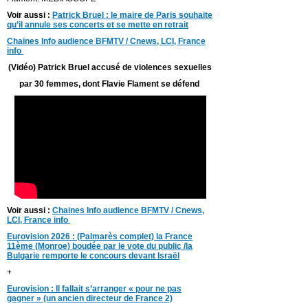
Voir aussi :
Patrick Bruel : le maire de Paris souhaite
qu’il annule ses concerts et se mette en retrait
Chaines Info audience BFMTV / Cnews, LCI, France
info
(Vidéo) Patrick Bruel accusé de violences sexuelles
par 30 femmes, dont Flavie Flament se défend
Voir aussi :
Chaines Info audience BFMTV / Cnews,
LCI, France info
Eurovision 2026 : (Palmarès complet) la France
11ème (Monroe) boudée par le vote du public /la
Bulgarie remporte le concours devant Israël
+
Eurovision : Il fallait s’arranger « pour ne pas
gagner » (un ancien directeur de France 2)