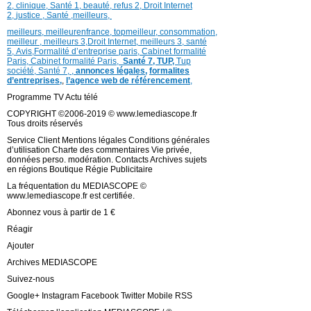
2
,
clinique
,
Santé 1
, beauté,
refus 2
,
Droit Internet
2
,
justice
, Santé ,
meilleurs
,
meilleurs
,
meilleurenfrance,
topmeilleur,
consommation
,
meilleur ,
meilleurs 3,
Droit Internet
,
meilleurs 3,
santé
5,
Avis
,
Formalité d’entreprise paris,
Cabinet formalité
Paris,
Cabinet formalité Paris,
Santé 7, TUP,
Tup
société,
Santé 7
,
,
annonces légales,
formalites
d’entreprises,
,
l’agence web de référencement
,
Programme TV Actu télé
COPYRIGHT ©2006-2019 © www.lemediascope.fr
Tous droits réservés
Service Client Mentions légales Conditions générales
d’utilisation Charte des commentaires Vie privée,
données perso. modération. Contacts Archives sujets
en régions Boutique Régie Publicitaire
La fréquentation du MEDIASCOPE ©
www.lemediascope.fr est certifiée.
Abonnez vous à partir de 1 €
Réagir
Ajouter
Archives MEDIASCOPE
Suivez-nous
Google+ Instagram Facebook Twitter Mobile RSS