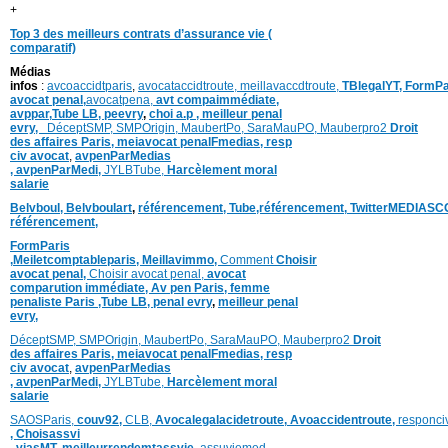
+
Top 3 des meilleurs contrats d’assurance vie (
comparatif)
Médias
infos
:
avcoaccidtparis
,
avocataccidtroute,
meillavaccdtroute,
TBlegalYT,
FormPa
avocat penal,
avocatpena,
avt compaimmédiate,
avppar
,
Tube LB,
peevry
,
choi a.p ,
meilleur penal
evry,
DéceptSMP,
SMP
Origin,
MaubertPo,
SaraMauPO,
Mauberpro2
Droit
des affaires Paris,
meiavocat penalFmedias,
resp
civ avocat
,
avpenParMedias
,
avpenParMedi,
JYLBTube,
Harcèlement moral
salarie
Belvboul,
Belvboulart
,
référencement,
Tube,référencement,
TwitterMEDIASC
référencement,
FormParis
,
Meiletcomptableparis
,
Meillavimmo,
Comment
Choisir
avocat penal,
Choisir avocat penal,
avocat
comparution immédiate,
Av pen Paris,
femme
penaliste Paris
,Tube LB,
penal evry
,
meilleur penal
evry,
DéceptSMP,
SMP
Origin,
MaubertPo,
SaraMauPO,
Mauberpro2
Droit
des affaires Paris,
meiavocat penalFmedias,
resp
civ avocat
,
avpenParMedias
,
avpenParMedi,
JYLBTube,
Harcèlement moral
salarie
SAOSParis,
couv92,
CLB,
Avocalegalacidetroute,
Avoaccidentroute,
responci
,
Choisassvi
,
viasMT,
meilleurrendemtassvie
,
assuviemed