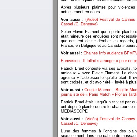
Après plusieurs plaintes pour violences
actuellement en cours.
Voir aussi :
(Vidéo) Festival de Cannes 2
Cassel /C. Deneuve)
Selon Flavie Flament qui a porté plainte c
était mineure ces enquêtes sont nécessaire
que cessent de se dérober les regards, 
France, en Belgique et au Canada » poursu
Voir aussi :
Chaines Info audience BFMTV
Eurovision : Il fallait s’arranger « pour ne
Patrick Bruel conteste via ses avocats, to
amicaux » avec Flavie Flament. Le chante
agressé » l’adolescente qu’elle était. Il
sont croisés, et dit avoir été « invité à plu
Voir aussi :
Couple Macron : Brigitte Mac
journaliste de « Paris Match » Florian Tardi
Patrick Bruel était jusqu’à hier visé par 
ont déposé plainte contre le chanteur ce m
MEDIASCOPE
Voir aussi :
(Vidéo) Festival de Cannes 2
Cassel /C. Deneuve)
L’une des femmes à l’origine des plain
sexuellement dans une cabine de massage en