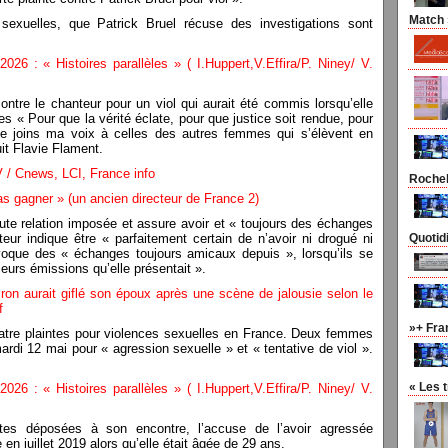
Match »
 sexuelles, que Patrick Bruel récuse des investigations sont
026 : « Histoires parallèles » ( I.Huppert,V.Effira/P. Niney/ V.
ontre le chanteur pour un viol qui aurait été commis lorsqu’elle
s « Pour que la vérité éclate, pour que justice soit rendue, pour
je joins ma voix à celles des autres femmes qui s’élèvent en
it Flavie Flament.
 / Cnews, LCI, France info
Rocheb
 pas gagner » (un ancien directeur de France 2)
ute relation imposée et assure avoir et « toujours des échanges
ur indique être « parfaitement certain de n’avoir ni drogué ni
Quotid
 évoque des « échanges toujours amicaux depuis », lorsqu’ils se
sieurs émissions qu’elle présentait ».
ron aurait giflé son époux après une scène de jalousie selon le
f
»+ Fra
quatre plaintes pour violences sexuelles en France. Deux femmes
ardi 12 mai pour « agression sexuelle » et « tentative de viol ».
« Les 
026 : « Histoires parallèles » ( I.Huppert,V.Effira/P. Niney/ V.
tes déposées à son encontre, l’accuse de l’avoir agressée
 juillet 2019 alors qu’elle était âgée de 29 ans.