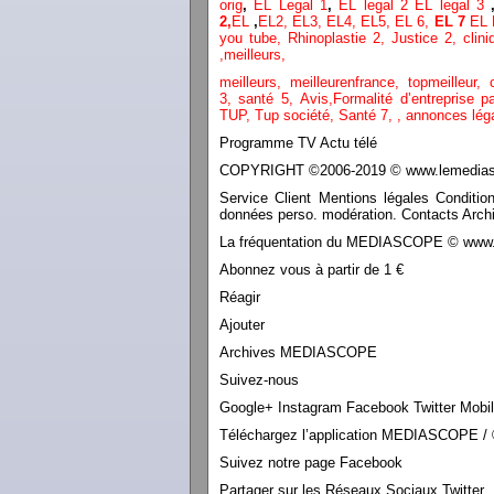
orig
,
EL Legal 1
,
EL legal 2
EL legal 3
2,
EL
,
EL2,
EL3,
EL4,
EL5,
EL 6,
EL 7
EL 
you tube
,
Rhinoplastie 2
,
Justice 2
,
clini
,
meilleurs
,
meilleurs
,
meilleurenfrance,
topmeilleur,
3,
santé 5,
Avis
,
Formalité d’entreprise p
TUP,
Tup société,
Santé 7
,
,
annonces lég
Programme TV Actu télé
COPYRIGHT ©2006-2019 © www.lemediasco
Service Client Mentions légales Conditio
données perso. modération. Contacts Archi
La fréquentation du MEDIASCOPE © www.le
Abonnez vous à partir de 1 €
Réagir
Ajouter
Archives MEDIASCOPE
Suivez-nous
Google+ Instagram Facebook Twitter Mobi
Téléchargez l’application MEDIASCOPE / 
Suivez notre page Facebook
Partager sur les Réseaux Sociaux Twitter