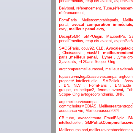
penalFmedias,
resp civ avocat
,
avpenParM
Belvboul,
référencement,
Tube,référencem
référencement,
FormParis ,
Meiletcomptableparis
,
Meil
penal,
avocat comparution immédiat
evry
,
meilleur penal evry,
DéceptSMP,
SMP
Origin,
MaubertPo,
S
penalFmedias,
resp civ avocat
,
avpenParM
SAOSParis,
couv92,
CLB,
Avocalegalacid
,
Choisassvi ,
viasMT,
meilleurrendemt
paris
,
meilleur penal,
,
Lyme ,
Lyme gr
3
,
avocats,
EL20ans Scope- Orig
argtcomparameilleurassvi,
meilleusaviemé
topassurvie
,
légal2assurviecompa,
argtcom
proprieté intellectuelle
,
SMPoliak ,
Assv
,
BN,
NLV ,
FormParis ,
BNfraud
groupe,
esthetique2,
femme avocat
,
Tri
Scope- Orig
avtdgecorpindmnis,
BNF,
argemeilleurvi
commchoirurMEDIAS
,
Meilleureargentropc
assurance vie
,
Meilleureassur2024
CBLtube,
avoaccitroute
FraudBNpic,
B
intellectuelle
,
SMPoliak
Compmeilassvie
Meilleneurpsipari,
meilleuravocataccidentco