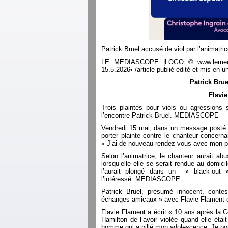
Patrick Bruel accusé de viol par l’animatric
LE MEDIASCOPE |LOGO © www.lemediasco
15.5.2026• /article publié édité et mis e
Patrick Brue
Flavie
Trois plaintes pour viols ou agressions
l’encontre Patrick Bruel. MEDIASCOPE
Vendredi 15 mai, dans un message posté s
porter plainte contre le chanteur concern
« J’ai de nouveau rendez-vous avec mon pa
Selon l’animatrice, le chanteur aurait abu
lorsqu’elle elle se serait rendue au domic
l’aurait plongé dans un » black-out »
l’intéressé. MEDIASCOPE
Patrick Bruel, présumé innocent, contes
échanges amicaux » avec Flavie Flament o
Flavie Flament a écrit « 10 ans après la 
Hamilton de l’avoir violée quand elle ét
homme qui a pillé mon adolescence. Je porte