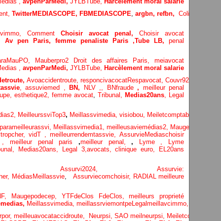
edias ,
avpenParMedi,
JYLBTube,
Harcèlement moral salarie
ent,
TwitterMEDIASCOPE,
FBMEDIASCOPE
,
argbn,
refbn,
ColiCIvi,
Remy
lavimmo,
Comment
Choisir avocat penal,
Choisir avocat
e,
Av pen Paris,
femme penaliste Paris
,Tube LB,
penal
araMauPO,
Mauberpro2
Droit des affaires Paris,
meiavocat
edias ,
avpenParMedi,
JYLBTube,
Harcèlement moral salarie
etroute,
Avoaccidentroute,
responcivacocat
Respavocat,
Couvr92,
Meilleur
assvie
,
assuviemed ,
BN,
NLV ,
,
BNfraude
,
meilleur penal
oupe,
esthetique2,
femme avocat
,
Tribunal,
Medias20ans
,
Legal
dias
2,
MeilleurssviTop3
,
Meillassvimedia,
visiobou
,
Meiletcomptableparis
,
Ass
parameilleurassvi,
Meillassvimedia1,
meilleusaviemédias
2,
Maugepodecep,
m
tropcher,
vidT ,
meilleurrendemtassvie,
AssurvieMediaschoisir
e ,
meilleur penal paris
,
meilleur penal,
,
Lyme ,
Lyme
bunal,
Medias20ans,
Legal 3
,
avocats, clinique
euro,
EL20ans
ecompa ,
Assurvi2024,
Assurvie:
her,
Médias
Meillassvie
,
Assurviecomchoisir,
RADIAL meilleure
NF,
Maugepodecep,
YTFdeClos
FdeClos,
meilleurs proprieté
medias,
Meillassvimedia,
meillassrviemontpe
Legalmeillavcimmo,
Bnytube,
rpor,
meilleuavocataccidroute,
Neurpsi,
SAO
meilneurpsi,
Meiletcomptablepa