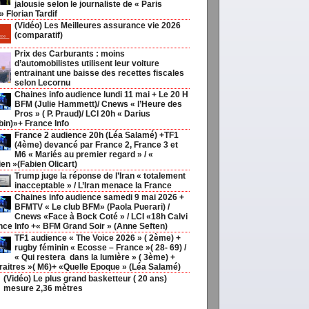
jalousie selon le journaliste de « Paris
 Florian Tardif
(Vidéo) Les Meilleures assurance vie 2026
(comparatif)
Prix des Carburants : moins
d’automobilistes utilisent leur voiture
entrainant une baisse des recettes fiscales
selon Lecornu
Chaines info audience lundi 11 mai + Le 20 H
BFM (Julie Hammett)/ Cnews « l’Heure des
Pros » ( P. Praud)/ LCI 20h « Darius
in)»+ France Info
France 2 audience 20h (Léa Salamé) +TF1
(4ème) devancé par France 2, France 3 et
M6 « Mariés au premier regard » / «
ien »(Fabien Olicart)
Trump juge la réponse de l’Iran « totalement
inacceptable » / L’Iran menace la France
Chaines info audience samedi 9 mai 2026 +
BFMTV « Le club BFM» (Paola Puerari) /
Cnews «Face à Bock Coté » / LCI «18h Calvi
nce Info +« BFM Grand Soir » (Anne Seften)
TF1 audience « The Voice 2026 » ( 2ème) +
rugby féminin « Ecosse – France »( 28- 69) /
« Qui restera dans la lumière » ( 3ème) +
traitres »( M6)+ «Quelle Epoque » (Léa Salamé)
(Vidéo) Le plus grand basketteur ( 20 ans)
mesure 2,36 mètres