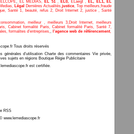
,
ELCOPE
,
EL MEDIAS,
EL 51
,
EL0,
ELaegt ,
EL,
EL1,
EL
Medias,
Légal
Dernières
Actualités,
justice
,
Top meilleurs
,
fraude
que
,
Santé 1
, beauté,
refus 2
,
Droit Internet 2
,
justice
, Santé
consommation
, meilleur ,
meilleurs 3,
Droit Internet
,
meilleurs
aris,
Cabinet formalité Paris,
Cabinet formalité Paris,
Santé 7,
ales,
formalites d’entreprises,
,
l’agence web de référencement
,
pe.fr Tous droits réservés
ns générales d’utilisation Charte des commentaires Vie privée,
ves sujets en régions Boutique Régie Publicitaire
mediascope.fr est certifiée.
le RSS
© www.lemediascope.fr