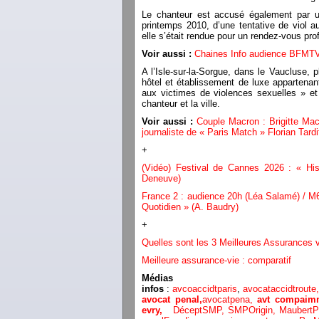
Le chanteur est accusé également par u
printemps 2010, d’une tentative de viol a
elle s’était rendue pour un rendez-vous 
Voir aussi :
Chaines Info audience BFMTV
A l’Isle-sur-la-Sorgue, dans le Vaucluse,
hôtel et établissement de luxe appartenan
aux victimes de violences sexuelles » et
chanteur et la ville.
Voir aussi :
Couple Macron : Brigitte Mac
journaliste de « Paris Match » Florian Tardi
+
(Vidéo) Festival de Cannes 2026 : « Histo
Deneuve)
France 2 : audience 20h (Léa Salamé) / M6 
Quotidien » (A. Baudry)
+
Quelles sont les 3 Meilleures Assurances
Meilleure assurance-vie : comparatif
Médias
infos
:
avcoaccidtparis
,
avocataccidtroute
avocat penal,
avocatpena,
avt compaimm
evry,
DéceptSMP,
SMP
Origin,
Maubert