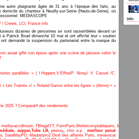
ne autre plaignante âgée de 31 ans à l’époque des faits, au
u domicile du chanteur à Neuilly-sur-Seine (Hauts-de-Seine), où
professionnel. MEDIASCOPE
info
 / Cnews, LCI, France info
 plusieurs dizaines de personnes se sont rassemblées devant un
t à Patrick Bruel dimanche 10 mai et ont affiché leur « soutien
 ont demandé la suspension du partenariat entre la marque du
ron aurait giflé son époux après une scène de jalousie selon le
f
ires parallèles » ( I.Huppert,V.Effira/P. Niney/ V. Cassel /C.
« Les Traitres »/ « Roland Garros entre les lignes » (4ème) + «
 vie 2025 ? Comparatif des rendements
,
meillavaccdtroute,
TBlegalYT,
FormParis,
Meiletcomptableparis
,
Meillavimm
édiate, avppar
,
Tube LB,
peevry
,
choi a.p ,
meilleur penal
Po,
SaraMauPO,
Mauberpro2
Droit des affaires Paris,
meiavocat