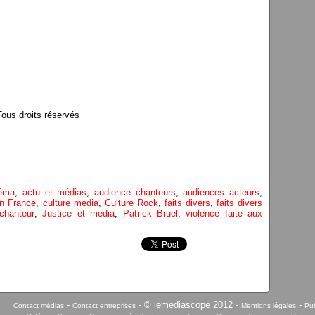
us droits réservés
néma
,
actu et médias
,
audience chanteurs
,
audiences acteurs
,
en France
,
culture media
,
Culture Rock
,
faits divers
,
faits divers
 chanteur
,
Justice et media
,
Patrick Bruel
,
violence faite aux
-
- © lemediascope 2012 -
-
Contact médias
Contact entreprises
Mentions légales
Pub