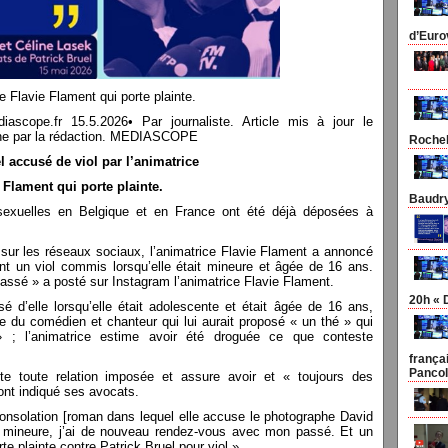
d’Eurov
e Flavie Flament qui porte plainte.
pe.fr 15.5.2026• Par journaliste. Article mis à jour le
n une par la rédaction. MEDIASCOPE
Rocheb
l accusé de viol par l’animatrice
 Flament qui porte plainte.
Baudr
 sexuelles en Belgique et en France ont été déjà déposées à
ur les réseaux sociaux, l’animatrice Flavie Flament a annoncé
ant un viol commis lorsqu’elle était mineure et âgée de 16 ans.
ssé » a posté sur Instagram l’animatrice Flavie Flament.
20h « 
sé d’elle lorsqu’elle était adolescente et était âgée de 16 ans,
ile du comédien et chanteur qui lui aurait proposé « un thé » qui
 ; l’animatrice estime avoir été droguée ce que conteste
françai
Pancol
te toute relation imposée et assure avoir et « toujours des
nt indiqué ses avocats.
Consolation [roman dans lequel elle accuse le photographe David
ait mineure, j’ai de nouveau rendez-vous avec mon passé. Et un
 plainte contre Patrick Bruel pour viol ».