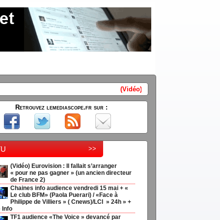
(Vidéo) Eurovision : Il fallait s'arranger "pour ne pas gagne
Retrouvez lemediascope.fr sur :
tu
>>
(Vidéo) Eurovision : Il fallait s’arranger
« pour ne pas gagner » (un ancien directeur
de France 2)
Chaines info audience vendredi 15 mai + «
Le club BFM» (Paola Puerari) / «Face à
Philippe de Villiers » ( Cnews)/LCI » 24h » +
 Info
TF1 audience «The Voice » devancé par