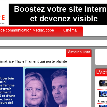
 de communication MediaScope
Cinéma
Article suivant
nimatrice Flavie Flament qui porte plainte
L'ac
France