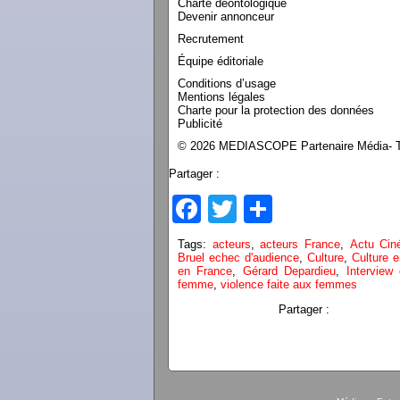
Charte déontologique
Devenir annonceur
Recrutement
Équipe éditoriale
Conditions d’usage
Mentions légales
Charte pour la protection des données
Publicité
© 2026 MEDIASCOPE Partenaire Média- To
Partager :
Facebook
Twitter
Partager
Tags:
acteurs
,
acteurs France
,
Actu Ci
Bruel echec d'audience
,
Culture
,
Culture 
en France
,
Gérard Depardieu
,
Interview
femme
,
violence faite aux femmes
Partager :