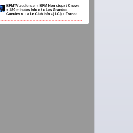
BFMTV audience « BFM Non stop» / Cnews
« 180 minutes info » / « Les Grandes
Gueules » + « Le Club info »( LCI) + France
o,
Choisir