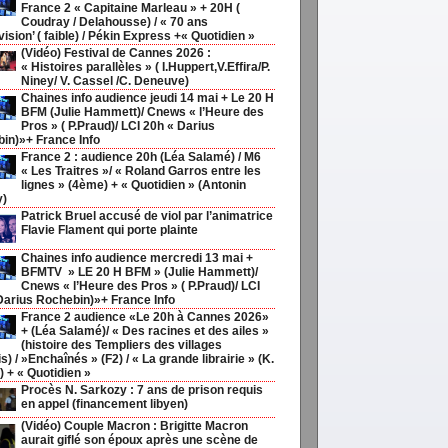
France 2 « Capitaine Marleau » + 20H (
Coudray / Delahousse) / « 70 ans
ision’ ( faible) / Pékin Express +« Quotidien »
(Vidéo) Festival de Cannes 2026 :
« Histoires parallèles » ( I.Huppert,V.Effira/P.
Niney/ V. Cassel /C. Deneuve)
Chaines info audience jeudi 14 mai + Le 20 H
BFM (Julie Hammett)/ Cnews « l’Heure des
Pros » ( P.Praud)/ LCI 20h « Darius
in)»+ France Info
France 2 : audience 20h (Léa Salamé) / M6
« Les Traitres »/ « Roland Garros entre les
lignes » (4ème) + « Quotidien » (Antonin
y)
Patrick Bruel accusé de viol par l’animatrice
Flavie Flament qui porte plainte
Chaines info audience mercredi 13 mai +
BFMTV » LE 20 H BFM » (Julie Hammett)/
Cnews « l’Heure des Pros » ( P.Praud)/ LCI
Darius Rochebin)»+ France Info
France 2 audience «Le 20h à Cannes 2026»
+ (Léa Salamé)/ « Des racines et des ailes »
(histoire des Templiers des villages
s) / »Enchaînés » (F2) / « La grande librairie » (K.
) + « Quotidien »
Procès N. Sarkozy : 7 ans de prison requis
en appel (financement libyen)
(Vidéo) Couple Macron : Brigitte Macron
aurait giflé son époux après une scène de