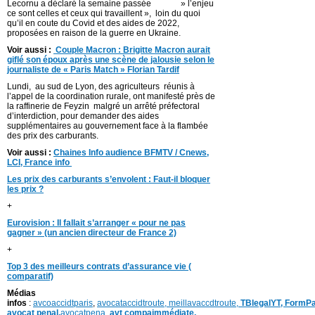
Lecornu a déclaré la semaine passée » l’enjeu
ce sont celles et ceux qui travaillent », loin du quoi
qu’il en coute du Covid et des aides de 2022,
proposées en raison de la guerre en Ukraine.
Voir aussi :
Couple Macron : Brigitte Macron aurait
giflé son époux après une scène de jalousie selon le
journaliste de « Paris Match » Florian Tardif
Lundi, au sud de Lyon, des agriculteurs réunis à
l’appel de la coordination rurale, ont manifesté près de
la raffinerie de Feyzin malgré un arrêté préfectoral
d’interdiction, pour demander des aides
supplémentaires au gouvernement face à la flambée
des prix des carburants.
Voir aussi :
Chaines Info audience BFMTV / Cnews,
LCI, France info
Les prix des carburants s’envolent : Faut-il bloquer
les prix ?
+
Eurovision : Il fallait s’arranger « pour ne pas
gagner » (un ancien directeur de France 2)
+
Top 3 des meilleurs contrats d’assurance vie (
comparatif)
Médias
infos
:
avcoaccidtparis
,
avocataccidtroute,
meillavaccdtroute,
TBlegalYT,
FormPa
avocat penal,
avocatpena,
avt compaimmédiate,