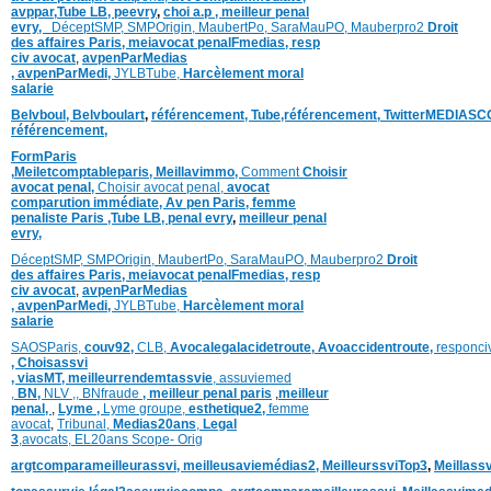
avppar
,
Tube LB,
peevry
,
choi a.p ,
meilleur penal
evry,
DéceptSMP,
SMP
Origin,
MaubertPo,
SaraMauPO,
Mauberpro2
Droit
des affaires Paris,
meiavocat penalFmedias,
resp
civ avocat
,
avpenParMedias
,
avpenParMedi,
JYLBTube,
Harcèlement moral
salarie
Belvboul,
Belvboulart
,
référencement,
Tube,référencement,
TwitterMEDIASC
référencement,
FormParis
,
Meiletcomptableparis
,
Meillavimmo,
Comment
Choisir
avocat penal,
Choisir avocat penal,
avocat
comparution immédiate,
Av pen Paris,
femme
penaliste Paris
,Tube LB,
penal evry
,
meilleur penal
evry,
DéceptSMP,
SMP
Origin,
MaubertPo,
SaraMauPO,
Mauberpro2
Droit
des affaires Paris,
meiavocat penalFmedias,
resp
civ avocat
,
avpenParMedias
,
avpenParMedi,
JYLBTube,
Harcèlement moral
salarie
SAOSParis,
couv92,
CLB,
Avocalegalacidetroute,
Avoaccidentroute,
responci
,
Choisassvi
,
viasMT,
meilleurrendemtassvie
,
assuviemed
,
BN,
NLV ,
,
BNfraude
,
meilleur penal paris
,
meilleur
penal,
,
Lyme ,
Lyme groupe,
esthetique2,
femme
avocat
,
Tribunal,
Medias20ans
,
Legal
3
,
avocats,
EL20ans Scope- Orig
argtcomparameilleurassvi,
meilleusaviemédias
2,
MeilleurssviTop3
,
Meillass