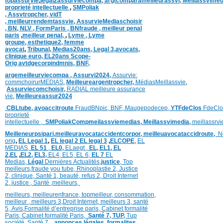
topassurvie
,
légal2assurviecompa,
argtcomparameilleurassvi,
Meillassvimed
proprieté intellectuelle
,
SMPoliak
,
Assvtropcher,
vidT
,
meilleurrendemtassvie,
AssurvieMediaschoisir
,
BN,
NLV ,
FormParis ,
BNfraude ,
meilleur penal
paris
,
meilleur penal,
,
Lyme ,
Lyme
groupe,
esthetique2,
femme
avocat
,
Tribunal,
Medias20ans,
Legal 3
,
avocats,
clinique
euro,
EL20ans Scope-
Orig
avtdgecorpindmnis,
BNF,
argemeilleurviecompa ,
Assurvi2024,
Assurvie:
commchoirurMEDIAS
,
Meilleureargentropcher,
Médias
Meillassvie
,
Assurviecomchoisir,
RADIAL meilleure assurance
vie
,
Meilleureassur2024
CBLtube,
avoaccitroute
FraudBNpic,
BNF,
Maugepodecep,
YTFdeClos
FdeClo
proprieté
intellectuelle
,
SMPoliak
Compmeilassviemedias,
Meillassvimedia,
meillassrv
Meilleneurpsipari,
meilleuravocataccidentcorpor,
meilleuavocataccidroute,
N
orig
,
EL Legal 1
,
EL legal 2
EL legal 3
,
ELCOPE
,
EL
MEDIAS,
EL 51
,
EL0,
ELaegt ,
EL,
EL1,
EL
2,
EL
,
EL2,
EL3,
EL4,
EL5,
EL 6,
EL 7
EL
Medias,
Légal
Dernières
Actualités,
justice
,
Top
meilleurs
,
fraude you tube
,
Rhinoplastie 2
,
Justice
2
,
clinique
,
Santé 1
, beauté,
refus 2
,
Droit Internet
2
,
justice
, Santé ,
meilleurs
,
meilleurs
,
meilleurenfrance,
topmeilleur,
consommation
,
meilleur ,
meilleurs 3,
Droit Internet
,
meilleurs 3,
santé
5,
Avis
,
Formalité d’entreprise paris,
Cabinet formalité
Paris,
Cabinet formalité Paris,
Santé 7, TUP,
Tup
société,
Santé 7
,
,
annonces légales,
formalites