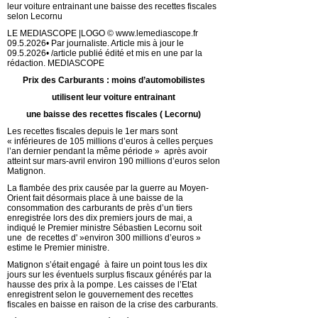
leur voiture entrainant une baisse des recettes fiscales
selon Lecornu
LE MEDIASCOPE |LOGO © www.lemediascope.fr
09.5.2026• Par journaliste. Article mis à jour le
09.5.2026• /article publié édité et mis en une par la
rédaction. MEDIASCOPE
Prix des Carburants : moins d’automobilistes
utilisent leur voiture entrainant
une baisse des recettes fiscales ( Lecornu)
Les recettes fiscales depuis le 1er mars sont
« inférieures de 105 millions d’euros à celles perçues
l’an dernier pendant la même période » après avoir
atteint sur mars-avril environ 190 millions d’euros selon
Matignon.
La flambée des prix causée par la guerre au Moyen-
Orient fait désormais place à une baisse de la
consommation des carburants de près d’un tiers
enregistrée lors des dix premiers jours de mai, a
indiqué le Premier ministre Sébastien Lecornu soit
une de recettes d' »environ 300 millions d’euros »
estime le Premier ministre.
Matignon s’était engagé à faire un point tous les dix
jours sur les éventuels surplus fiscaux générés par la
hausse des prix à la pompe. Les caisses de l’Etat
enregistrent selon le gouvernement des recettes
fiscales en baisse en raison de la crise des carburants.