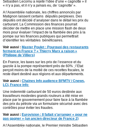
Sébastien Lecornu a rejeté l’idée d’une « cagnotte » il
« n’y a pas, et il n’y a jamais eu, de ‘cagnotte' ».
A l’Assemblée nationale, les chiffres annoncés par
Matignon laissent certains députés perplexes. Des
députés ont décidé d’analyser dans le détail les prix du
carburant. La Commission des finances pourrait
décider de mettre en place une mission flash de deux
mois pour évaluer l’impact de la flambée des prix à la
pompe sur les finances publiques qui permettrait
d’identifier les véritables bénéficiaires.
Voir aussi :
Master Poulet : Pourquoi des restaurants
ferment en France ? « Thierry Marx a raison »
(Philippe de Villiers)
En France, les taxes sur les prix de l’essence et du
gazole à la pompe représentent près de 60% ; l’Etat
perçoit moins de la moitié de ces recettes fiscales, le
reste étant destiné aux régions et aux départements.
Voir aussi :
Chaines Info audience BFMTV / Cnews,
LCI, France info
Une indemnité carburant de 50 euros destinée aux
travailleurs modestes grands rouleurs a été mise en
place par le gouvernement pour faire face à la flambée
des prix du pétrole via un formulaire sécurisé avec des
contrôles pour éviter les fraudes.
Voir aussi :
Eurovision : Il fallait s’arranger « pour ne
pas gagner » (un ancien directeur de France 2)
A l’Assemblée nationale, le Premier ministre Sébastien