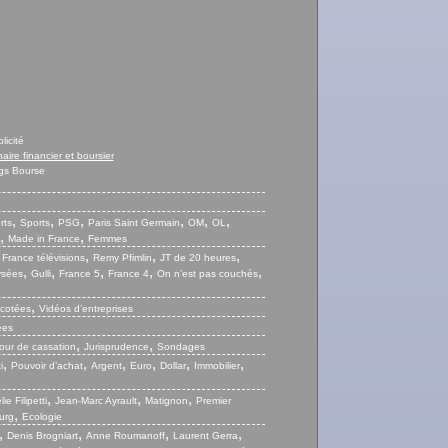
licité
naire financier et boursier
gs Bourse
,
,
,
,
,
,
rts
Sports
PSG
Paris Saint Germain
OM
OL
,
,
Made in France
Femmes
,
,
,
,
France télévisions
Remy Pfimlin
JT de 20 heures
,
,
,
,
,
ysées
Gulli
France 5
France 4
On n’est pas couchés
,
 cotées
Vidéos d’entreprises
ées
,
,
our de cassation
Jurisprudence
Sondages
,
,
,
,
,
,
i
Pouvoir d’achat
Argent
Euro
Dollar
Immobilier
,
,
,
ie Filipetti
Jean-Marc Ayrault
Matignon
Premier
,
urg
Ecologie
,
,
,
,
Denis Brogniart
Anne Roumanoff
Laurent Gerra