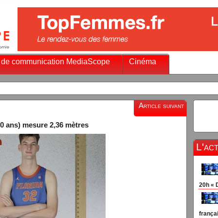
 de communication MediaScope
Cinéma
Cha
Article suivant
20 ans) mesure 2,36 mètres
L'ac
20h « 
françai