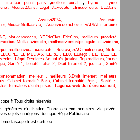
e ,
meilleur penal paris
,
meilleur penal,
,
Lyme ,
Lyme
bunal,
Medias20ans,
Legal 3
,
avocats, clinique
euro,
EL20ans
ecompa ,
Assurvi2024,
Assurvie:
her,
Médias
Meillassvie
,
Assurviecomchoisir,
RADIAL meilleure
NF,
Maugepodecep,
YTFdeClos
FdeClos,
meilleurs proprieté
medias,
Meillassvimedia,
meillassrviemontpe
Legalmeillavcimmo,
Bnytube,
rpor,
meilleuavocataccidroute,
Neurpsi,
SAO
meilneurpsi,
Meiletcomptablepa
,
ELCOPE
,
EL MEDIAS,
EL 51
,
EL0,
ELaegt ,
EL,
EL1,
EL
Medias,
Légal
Dernières
Actualités,
justice
,
Top meilleurs
,
fraude
que
,
Santé 1
, beauté,
refus 2
,
Droit Internet 2
,
justice
, Santé
consommation
, meilleur ,
meilleurs 3,
Droit Internet
,
meilleurs
aris,
Cabinet formalité Paris,
Cabinet formalité Paris,
Santé 7,
ales,
formalites d’entreprises,
,
l’agence web de référencement
,
pe.fr Tous droits réservés
ns générales d’utilisation Charte des commentaires Vie privée,
ves sujets en régions Boutique Régie Publicitaire
mediascope.fr est certifiée.