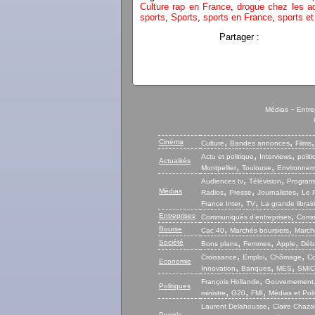
Culture rap en France
,
drogue chez les a
sports
,
Sports
,
sports en France
,
sports e
Partager :
-
Médias
Entre
,
,
Cinéma
Culture
Bandes annonces
Films
,
,
Actu et politique
Interviews
polit
Actualités
,
,
Montpellier
Toulouse
Environnem
,
,
Audiences tv
Télévision
Program
,
,
,
Médias
Radios
Presse
Journalistes
Le P
,
,
France Inter
TV
La grande librair
,
Entreprises
Communiqués d’entreprises
Commu
,
,
Bourse
Cac 40
Marchés boursiers
Marché
,
,
,
Société
Bons plans
Femmes
Apple
Déb
,
,
,
Croissance
Emploi
Chômage
Co
Economie
,
,
,
Innovation
Banques
MES
SMIC
,
François Hollande
Gouvernement
Politiques
,
,
,
ministre
G20
FMI
Médias et Poli
,
Laurent Delahousse
Claire Chaza
People