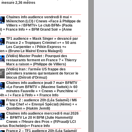
mesure 2,36 mètres
Chaines info audience vendredi 8 mai +
Mélenchon (LCI) / Cnews «Face à Philippe de
Villiers » / BFMTV« Le club BFM» (Paola
i) + France Info + « BFM Grand Soir » (Anne
)
TF1 audience « Mask Singer » devancé par
France 2 « Tropiques Criminel »+ « 50 ans
Les Carpentier » / Pékin Express +«
ien » (Bruno Le Maire/ Enora Malagré)
(Vidéo) Master Poulet : Pourquoi des
restaurants ferment en France ? « Thierry
Marx a raison » (Philippe de Villiers)
(Vidéo) Iran : l’armée US frappe des
pétroliers iraniens qui tentaient de forcer le
blocus (Détroit d’Ormuz)
Chaines info audience jeudi 7 mai+ BFMTV
«Le Forum BFMTV » (Maxime Switek) /« 60
minutes Fauvelle » + Cnews « Punchline »/
4h » / « Face à l’Info » + France Info
France 2 : audience 20h (Léa Salamé) / M6
« Top Chef »/ « Envoyé Spécial) (4ème) + «
Quotidien » (Hakim Jemili)
Chaines info audience mercredi 6 mai 2026
+ BFMTV Le 20 H BFM (Julie Hammett)/
Cnews « l’Heure des Pros » (P.Praud)/ LCI
arius Rochebin)»+ France Info
France 2 – TF1 audience 20h (Léa Salamé/