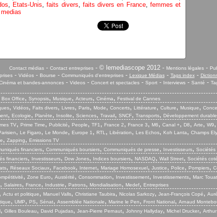
dos
,
Etats-Unis
,
faits divers
,
faits divers en France
,
femmes et
t medias
-
- © lemediascope 2012 -
-
Contact médias
Contact entreprises
Mentions légales
Pub
-
-
-
-
-
-
prises
Vidéos
Bourse
Communiqués d'entreprises
Lexique Médias
Tags index
Diction
-
-
-
-
-
-
Cinéma et bandes-annonces
Videos
Concert et spectacles
Sport
Interviews
Santé
Ta
,
,
,
,
,
,
Box Office
Synopsis
Musique
Acteurs
Cinéma
Festival de Cannes
,
,
,
,
,
,
,
,
,
,
iques
Vidéos
Faits divers
Livres
Paris
Mode
Concerts
Littérature
Culture
Musique
Conce
,
,
,
,
,
,
,
,
ent
Ecologie
Planète
Insolite
Sciences
Travail
SNCF
Transports
Développement durable
,
,
,
,
,
,
,
,
,
,
,
mes TV
Prime Time
Publicité
People
TF1
France 2
France 3
M6
Canal +
D8
Arte
W9
,
,
,
,
,
,
,
,
arisien
Le Figaro
Le Monde
Europe 1
RTL
Libération
Les Echos
Koh Lanta
Champs El
,
,
ie
Zapping
Emissions TV
,
,
,
,
niqués financiers
Communiqués boursiers
Communiqués de presse
Investisseurs
Sociétés
,
,
,
,
,
,
s financiers
Investisseurs
Dow Jones
Indices boursiers
NASDAQ
Wall Street
Sociétés cot
,
,
,
,
,
,
,
,
ats
Réseaux Sociaux
Facebook
Internet
Mariage Homosexuel
Justice
Police
Pompiers
C
,
,
,
,
,
,
mpétitivité
Zone Euro
Austérité
Consommation
Investissement
Investissements
Marc Touat
,
,
,
,
,
,
,
Salaires
France
Industrie
Patrons
Mondialisation
Medef
Entreprises
,
,
,
,
,
,
Actu et politique
Manuel Valls
Christiane Taubira
Nicolas Sarkozy
Jean-François Copé
Aurél
,
,
,
,
,
,
,
tique
UMP
PS
Sénat
Assemblée Nationale
Marine le Pen
Front National
Arnaud Montebo
,
,
,
,
,
,
l
Gilles Bouleau
David Pujadas
Jean-Pierre Pernaut
Johnny Hallyday
Michel Drucker
Arthur