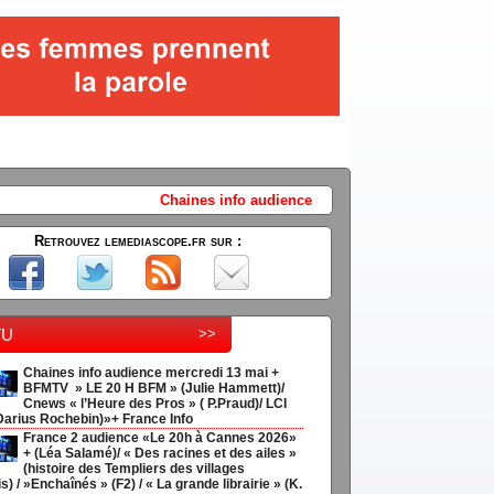
ines info audience mercredi 13 mai + BFMTV " LE 20 H BFM" (Julie Hamm
Retrouvez lemediascope.fr sur :
tu
>>
Chaines info audience mercredi 13 mai +
BFMTV » LE 20 H BFM » (Julie Hammett)/
Cnews « l’Heure des Pros » ( P.Praud)/ LCI
Darius Rochebin)»+ France Info
France 2 audience «Le 20h à Cannes 2026»
+ (Léa Salamé)/ « Des racines et des ailes »
(histoire des Templiers des villages
s) / »Enchaînés » (F2) / « La grande librairie » (K.