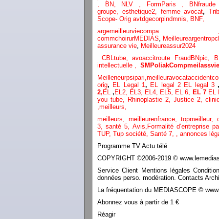
,
BN,
NLV ,
FormParis ,
BNfraud
groupe,
esthetique2,
femme avocat
,
Tri
Scope- Orig
avtdgecorpindmnis,
BNF,
argemeilleurvi
commchoirurMEDIAS
,
Meilleureargentropc
assurance vie
,
Meilleureassur2024
CBLtube,
avoaccitroute
FraudBNpic,
B
intellectuelle
,
SMPoliak
Compmeilassvie
Meilleneurpsipari,
meilleuravocataccidentco
orig
,
EL Legal 1
,
EL legal 2
EL legal 3
2,
EL
,
EL2,
EL3,
EL4,
EL5,
EL 6,
EL 7
EL 
you tube
,
Rhinoplastie 2
,
Justice 2
,
clini
,
meilleurs
,
meilleurs
,
meilleurenfrance,
topmeilleur,
3,
santé 5,
Avis
,
Formalité d’entreprise p
TUP,
Tup société,
Santé 7
,
,
annonces lég
Programme TV Actu télé
COPYRIGHT ©2006-2019 © www.lemediasco
Service Client Mentions légales Conditio
données perso. modération. Contacts Archi
La fréquentation du MEDIASCOPE © www.le
Abonnez vous à partir de 1 €
Réagir