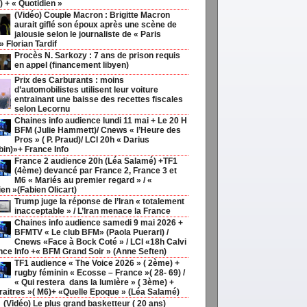
) + « Quotidien »
(Vidéo) Couple Macron : Brigitte Macron
aurait giflé son époux après une scène de
jalousie selon le journaliste de « Paris
 Florian Tardif
Procès N. Sarkozy : 7 ans de prison requis
en appel (financement libyen)
Prix des Carburants : moins
d’automobilistes utilisent leur voiture
entrainant une baisse des recettes fiscales
selon Lecornu
Chaines info audience lundi 11 mai + Le 20 H
BFM (Julie Hammett)/ Cnews « l’Heure des
Pros » ( P. Praud)/ LCI 20h « Darius
in)»+ France Info
France 2 audience 20h (Léa Salamé) +TF1
(4ème) devancé par France 2, France 3 et
M6 « Mariés au premier regard » / «
ien »(Fabien Olicart)
Trump juge la réponse de l’Iran « totalement
inacceptable » / L’Iran menace la France
Chaines info audience samedi 9 mai 2026 +
BFMTV « Le club BFM» (Paola Puerari) /
Cnews «Face à Bock Coté » / LCI «18h Calvi
nce Info +« BFM Grand Soir » (Anne Seften)
TF1 audience « The Voice 2026 » ( 2ème) +
rugby féminin « Ecosse – France »( 28- 69) /
« Qui restera dans la lumière » ( 3ème) +
traitres »( M6)+ «Quelle Epoque » (Léa Salamé)
(Vidéo) Le plus grand basketteur ( 20 ans)