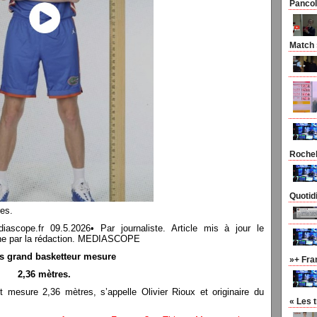
Pancol
Match »
Rocheb
Quotid
es.
pe.fr 09.5.2026• Par journaliste. Article mis à jour le
n une par la rédaction. MEDIASCOPE
s grand basketteur mesure
»+ Fra
2,36 mètres.
 mesure 2,36 mètres, s’appelle Olivier Rioux et originaire du
« Les 