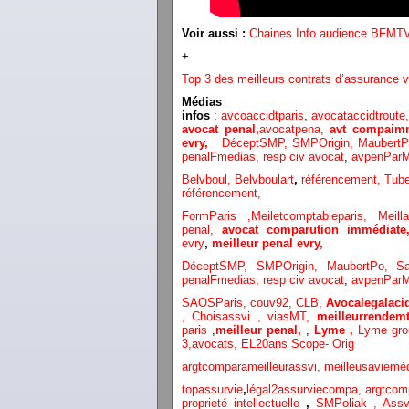
Voir aussi :
Chaines Info audience BFMTV
+
Top 3 des meilleurs contrats d’assurance v
Médias
infos
:
avcoaccidtparis
,
avocataccidtroute
avocat penal,
avocatpena,
avt compaimm
evry,
DéceptSMP,
SMP
Origin,
Maubert
penalFmedias,
resp civ avocat
,
avpenParM
Belvboul,
Belvboulart
,
référencement,
Tube
référencement,
FormParis ,
Meiletcomptableparis
,
Meil
penal,
avocat comparution immédiat
evry
,
meilleur penal evry,
DéceptSMP,
SMP
Origin,
MaubertPo,
S
penalFmedias,
resp civ avocat
,
avpenParM
SAOSParis,
couv92,
CLB,
Avocalegalacid
,
Choisassvi ,
viasMT,
meilleurrendemt
paris
,
meilleur penal,
,
Lyme ,
Lyme gr
3
,
avocats,
EL20ans Scope- Orig
argtcomparameilleurassvi,
meilleusaviemé
topassurvie
,
légal2assurviecompa,
argtcom
proprieté intellectuelle
,
SMPoliak ,
Assv