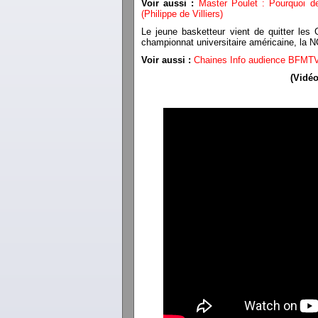
Voir aussi :
Master Poulet : Pourquoi d
(Philippe de Villiers)
Le jeune basketteur vient de quitter les G
championnat universitaire américaine, la
Voir aussi :
Chaines Info audience BFMTV
(Vidéo