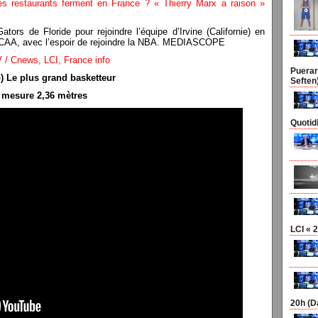
es restaurants ferment en France ? « Thierry Marx a raison »
ators de Floride pour rejoindre l’équipe d’Irvine (Californie) en
 NCAA, avec l’espoir de rejoindre la NBA. MEDIASCOPE
 / Cnews, LCI, France info
Puerar
) Le plus grand basketteur
Seften
mesure 2,36 mètres
Quotid
LCI « 2
20h (D