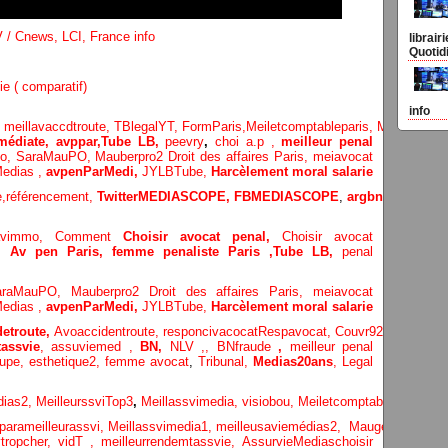
 / Cnews, LCI, France info
librair
Quotid
ie ( comparatif)
info
,
meillavaccdtroute,
TBlegalYT,
FormParis,
Meiletcomptableparis
,
Meillavimm
édiate, avppar
,
Tube LB,
peevry
,
choi a.p ,
meilleur penal
Po,
SaraMauPO,
Mauberpro2
Droit des affaires Paris,
meiavocat
edias ,
avpenParMedi,
JYLBTube,
Harcèlement moral salarie
,référencement,
TwitterMEDIASCOPE,
FBMEDIASCOPE
,
argbn,
refbn,
Co
lavimmo,
Comment
Choisir avocat penal,
Choisir avocat
e,
Av pen Paris,
femme penaliste Paris
,Tube LB,
penal
araMauPO,
Mauberpro2
Droit des affaires Paris,
meiavocat
edias ,
avpenParMedi,
JYLBTube,
Harcèlement moral salarie
etroute,
Avoaccidentroute,
responcivacocat
Respavocat,
Couvr92,
Meilleur
assvie
,
assuviemed ,
BN,
NLV ,
,
BNfraude
,
meilleur penal
oupe,
esthetique2,
femme avocat
,
Tribunal,
Medias20ans
,
Legal
dias
2,
MeilleurssviTop3
,
Meillassvimedia,
visiobou
,
Meiletcomptableparis
,
Ass
parameilleurassvi,
Meillassvimedia1,
meilleusaviemédias
2,
Maugepodecep,
tropcher,
vidT ,
meilleurrendemtassvie,
AssurvieMediaschoisir