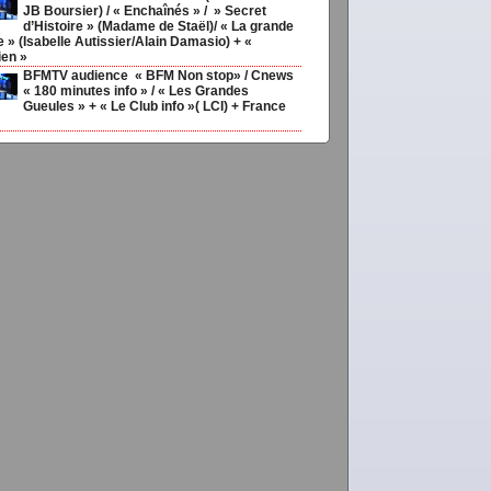
JB Boursier) / « Enchaînés » / » Secret
d’Histoire » (Madame de Staël)/ « La grande
ie » (Isabelle Autissier/Alain Damasio) + «
ien »
BFMTV audience « BFM Non stop» / Cnews
« 180 minutes info » / « Les Grandes
Gueules » + « Le Club info »( LCI) + France
o,
Choisir
liCIvi,
,
Medias20ans,
,
Médias
couv92
vimediane,
Legal-
meilleurs