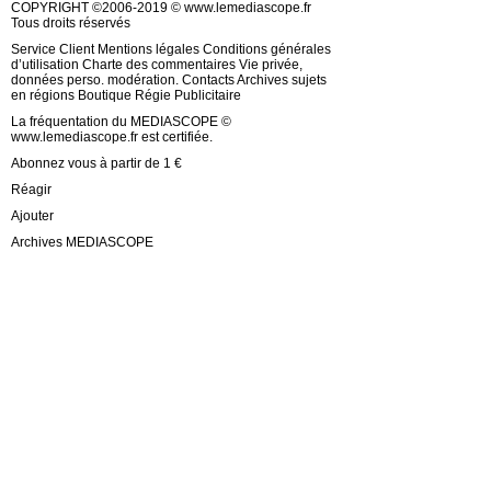
COPYRIGHT ©2006-2019 © www.lemediascope.fr
Tous droits réservés
Service Client Mentions légales Conditions générales
d’utilisation Charte des commentaires Vie privée,
données perso. modération. Contacts Archives sujets
en régions Boutique Régie Publicitaire
La fréquentation du MEDIASCOPE ©
www.lemediascope.fr est certifiée.
Abonnez vous à partir de 1 €
Réagir
Ajouter
Archives MEDIASCOPE
Suivez-nous
Google+ Instagram Facebook Twitter Mobile RSS
Téléchargez l’application MEDIASCOPE / ©
www.lemediascope.fr
Suivez notre page Facebook
Partager sur les Réseaux Sociaux Twitter
Partager sur Instagram. © Copyright MEDIASCOPE
OK j’ai compris
Mentions légales