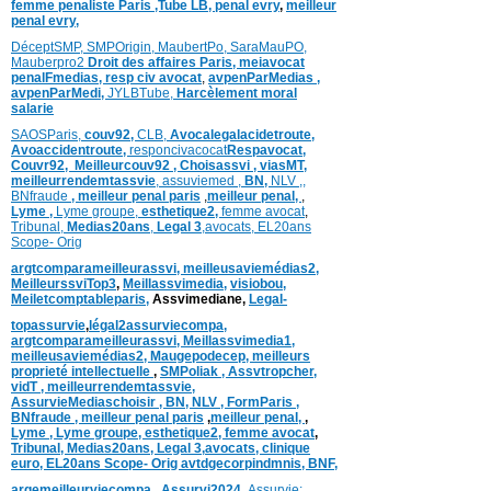
femme penaliste Paris
,Tube LB,
penal evry
,
meilleur
penal evry,
DéceptSMP,
SMP
Origin,
MaubertPo,
SaraMauPO,
Mauberpro2
Droit des affaires Paris,
meiavocat
penalFmedias,
resp civ avocat
,
avpenParMedias ,
avpenParMedi,
JYLBTube,
Harcèlement moral
salarie
SAOSParis,
couv92,
CLB,
Avocalegalacidetroute,
Avoaccidentroute,
responcivacocat
Respavocat,
Couvr92,
Meilleurcouv92 ,
Choisassvi ,
viasMT,
meilleurrendemtassvie
,
assuviemed ,
BN,
NLV ,
,
BNfraude
,
meilleur penal paris
,
meilleur penal,
,
Lyme ,
Lyme groupe,
esthetique2,
femme avocat
,
Tribunal,
Medias20ans
,
Legal 3
,
avocats,
EL20ans
Scope- Orig
argtcomparameilleurassvi,
meilleusaviemédias
2,
MeilleurssviTop3
,
Meillassvimedia,
visiobou
,
Meiletcomptableparis
,
Assvimediane,
Legal-
topassurvie
,
légal2assurviecompa,
argtcomparameilleurassvi,
Meillassvimedia1,
meilleusaviemédias
2,
Maugepodecep,
meilleurs
proprieté intellectuelle
,
SMPoliak ,
Assvtropcher,
vidT ,
meilleurrendemtassvie,
AssurvieMediaschoisir ,
BN,
NLV ,
FormParis ,
BNfraude ,
meilleur penal paris
,
meilleur penal,
,
Lyme ,
Lyme groupe,
esthetique2,
femme avocat
,
Tribunal,
Medias20ans,
Legal 3
,
avocats, clinique
euro,
EL20ans Scope- Orig
avtdgecorpindmnis,
BNF,
argemeilleurviecompa ,
Assurvi2024,
Assurvie: