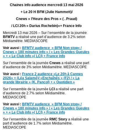
Chaines info audience mercredi 13 mai 2026
+ Le 20 H BFM (Julie Hammett)/
Cnews « l’Heure des Pros » ( . Praud)
/ LCI 20h « Darius Rochebin)»+ France Info
Mercredi 13 mai 2026 – Sur l’ensemble de la journée
BFMTV
a réalisé une part d’audience de 3.2% selon
Médiamétrie. MEDIASCOPE
Voir aussi :
BFMTV audience « BFM Non stop» /
Cnews « 180 minutes info » / « Les Grandes Gueules
» + « Le Club info »( LCI) + France info
Sur l’ensemble de la journée
Cnews
a réalisé une part
d’audience de 3% selon Médiamétrie. MEDIASCOPE
Voir aussi :
France 2 audience «Le 20h à Cannes
2026» + (Léa Salamé)/ »Enchaînés » (F2) / « La
grande librairie » (K. Pancol) + « Quotidien »
Sur l’ensemble de la journée
LCI
a réalisé une part
d’audience de 2.7% selon Médiamétrie.
MEDIASCOPE
Voir aussi :
BFMTV audience « BFM Non stop» /
Cnews « 180 minutes info » / « Les Grandes Gueules
» + « Le Club info »( LCI) + France info
Sur l’ensemble de la journée
RMC Story
a réalisé une
part d’audience de 1.7% selon Médiamétrie.
MEDIASCOPE