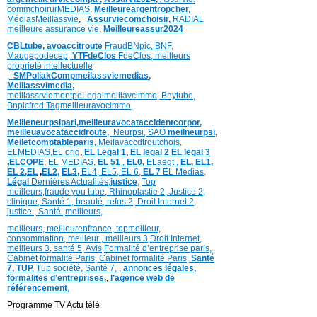
commchoirurMEDIAS
,
Meilleureargentropcher,
Médias
Meillassvie
,
Assurviecomchoisir,
RADIAL
meilleure assurance vie
,
Meilleureassur2024
CBLtube,
avoaccitroute
FraudBNpic,
BNF,
Maugepodecep,
YTFdeClos
FdeClos,
meilleurs
proprieté intellectuelle
,
SMPoliak
Compmeilassviemedias,
Meillassvimedia,
meillassrviemontpe
Legalmeillavcimmo,
Bnytube,
Bnpicfrod
Tagmeilleuravocimmo,
Meilleneurpsipari,
meilleuravocataccidentcorpor,
meilleuavocataccidroute,
Neurpsi,
SAO
meilneurpsi,
Meiletcomptableparis,
Meilavaccdtroutchois,
ELMEDIAS,
EL orig
,
EL Legal 1
,
EL legal 2
EL legal 3
,
ELCOPE
,
EL MEDIAS,
EL 51
,
EL0,
ELaegt ,
EL,
EL1,
EL 2,
EL
,
EL2,
EL3,
EL4,
EL5,
EL 6,
EL 7
EL Medias,
Légal
Dernières
Actualités,
justice
,
Top
meilleurs
,
fraude you tube
,
Rhinoplastie 2
,
Justice 2
,
clinique
,
Santé 1
, beauté,
refus 2
,
Droit Internet 2
,
justice
, Santé ,
meilleurs
,
meilleurs
,
meilleurenfrance,
topmeilleur,
consommation
, meilleur ,
meilleurs 3,
Droit Internet
,
meilleurs 3,
santé 5,
Avis
,
Formalité d’entreprise paris,
Cabinet formalité Paris,
Cabinet formalité Paris,
Santé
7, TUP,
Tup société,
Santé 7
,
,
annonces légales,
formalites d’entreprises,
,
l’agence web de
référencement
,
Programme TV Actu télé