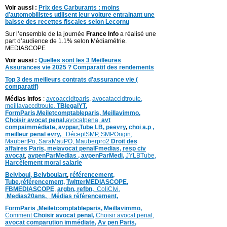
Voir aussi :
Prix des Carburants : moins
d’automobilistes utilisent leur voiture entrainant une
baisse des recettes fiscales selon Lecornu
Sur l’ensemble de la journée
France Info
a réalisé une
part d’audience de 1.1% selon Médiamétrie.
MEDIASCOPE
Voir aussi :
Quelles sont les 3 Meilleures
Assurances vie 2025 ? Comparatif des rendements
Top 3 des meilleurs contrats d’assurance vie (
comparatif)
Médias infos
:
avcoaccidtparis
,
avocataccidtroute,
meillavaccdtroute,
TBlegalYT,
FormParis,
Meiletcomptableparis
,
Meillavimmo,
Choisir avocat penal,
avocatpena,
avt
compaimmédiate, avppar
,
Tube LB,
peevry
,
choi a.p ,
meilleur penal evry,
DéceptSMP,
SMP
Origin,
MaubertPo,
SaraMauPO,
Mauberpro2
Droit des
affaires Paris,
meiavocat penalFmedias,
resp civ
avocat
,
avpenParMedias ,
avpenParMedi,
JYLBTube,
Harcèlement moral salarie
Belvboul,
Belvboulart
,
référencement,
Tube,référencement,
TwitterMEDIASCOPE,
FBMEDIASCOPE
,
argbn,
refbn,
ColiCIvi,
,
Medias20ans,
,
Médias référencement,
FormParis ,
Meiletcomptableparis
,
Meillavimmo,
Comment
Choisir avocat penal,
Choisir avocat penal,
avocat comparution immédiate,
Av pen Paris,