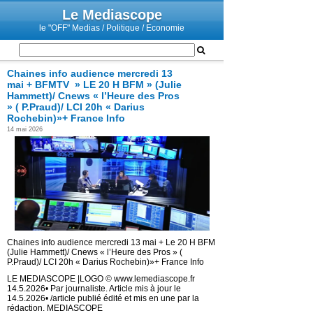
Le Mediascope
le "OFF" Medias / Politique / Economie
Chaines info audience mercredi 13
mai + BFMTV » LE 20 H BFM » (Julie
Hammett)/ Cnews « l’Heure des Pros
» ( P.Praud)/ LCI 20h « Darius
Rochebin)»+ France Info
14 mai 2026
Chaines info audience mercredi 13 mai + Le 20 H BFM
(Julie Hammett)/ Cnews « l’Heure des Pros » (
P.Praud)/ LCI 20h « Darius Rochebin)»+ France Info
LE MEDIASCOPE |LOGO © www.lemediascope.fr
14.5.2026• Par journaliste. Article mis à jour le
14.5.2026• /article publié édité et mis en une par la
rédaction. MEDIASCOPE