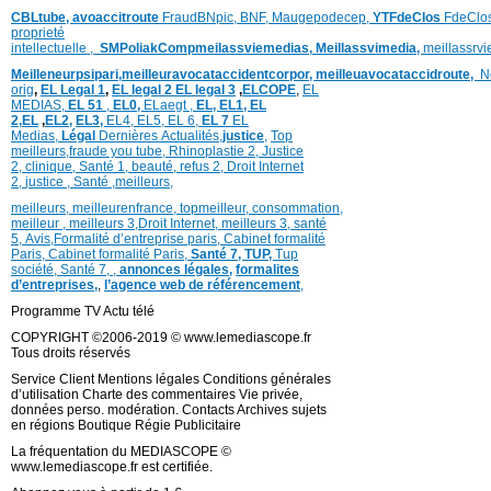
CBLtube,
avoaccitroute
FraudBNpic,
BNF,
Maugepodecep,
YTFdeClos
FdeClo
proprieté
intellectuelle
,
SMPoliak
Compmeilassviemedias,
Meillassvimedia,
meillassrv
Meilleneurpsipari,
meilleuravocataccidentcorpor,
meilleuavocataccidroute,
N
orig
,
EL Legal 1
,
EL legal 2
EL legal 3
,
ELCOPE
,
EL
MEDIAS,
EL 51
,
EL0,
ELaegt ,
EL,
EL1,
EL
2,
EL
,
EL2,
EL3,
EL4,
EL5,
EL 6,
EL 7
EL
Medias,
Légal
Dernières
Actualités,
justice
,
Top
meilleurs
,
fraude you tube
,
Rhinoplastie 2
,
Justice
2
,
clinique
,
Santé 1
, beauté,
refus 2
,
Droit Internet
2
,
justice
, Santé ,
meilleurs
,
meilleurs
,
meilleurenfrance,
topmeilleur,
consommation
,
meilleur ,
meilleurs 3,
Droit Internet
,
meilleurs 3,
santé
5,
Avis
,
Formalité d’entreprise paris,
Cabinet formalité
Paris,
Cabinet formalité Paris,
Santé 7, TUP,
Tup
société,
Santé 7
,
,
annonces légales,
formalites
d’entreprises,
,
l’agence web de référencement
,
Programme TV Actu télé
COPYRIGHT ©2006-2019 © www.lemediascope.fr
Tous droits réservés
Service Client Mentions légales Conditions générales
d’utilisation Charte des commentaires Vie privée,
données perso. modération. Contacts Archives sujets
en régions Boutique Régie Publicitaire
La fréquentation du MEDIASCOPE ©
www.lemediascope.fr est certifiée.