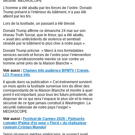
sécurité. MEDIASCOPE
L’homme a été abattu par les forces de l’ordre. Donald
Trump présent à l’intérieur du bâtiment, n’a pas été
atteint par les tirs.
Lors de la fusillade, un passant a été blessé.
Donald Trump affirme ce dimanche 24 mai sur son
réseau Truth Social, que le tireur, qui a été abattu,
« avait des antécédents de violence et semblait
obsédé par le bâtiment le plus cher à notre pays ».
Donald Trump précise » Merci à nos formidables
services secrets et forces de l’ordre pour l’intervention
rapide et professionnelle menée ce soir contre un
homme armé près de la Maison Blanche ».
Voir aussi :
Chaines Info audience BFMTV / Cnews,
LCI, France info
Il ajoute dans sa publication « Cet événement survient
un mois après la fusillade survenue lors du dîner des
correspondants de la Maison Blanche et montre à quel
point il est important, pour tous les futurs présidents, de
disposer de ce qui sera l’espace le plus sûr et le mieux
sécurisé de ce type jamais construit à Washington. La
sécurité nationale de notre pays l’exige! »
MEDIASCOPE
Voir aussi :
Festival de Cannes 2026 : Palmarès
complet (Palme d’or pour « Fjord » du réalisateur
roumain Cristian Mungiu)
Selon plusieurs médias américains, le suspect avait