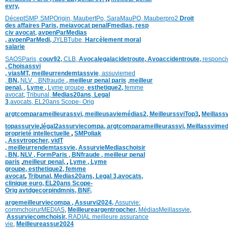
evry,
DéceptSMP,
SMP
Origin,
MaubertPo,
SaraMauPO,
Mauberpro2
Droit
des affaires Paris,
meiavocat penalFmedias,
resp
civ avocat
,
avpenParMedias
,
avpenParMedi,
JYLBTube,
Harcèlement moral
salarie
SAOSParis,
couv92,
CLB,
Avocalegalacidetroute,
Avoaccidentroute,
responci
,
Choisassvi
,
viasMT,
meilleurrendemtassvie
,
assuviemed
,
BN,
NLV ,
,
BNfraude
,
meilleur penal paris
,
meilleur
penal,
,
Lyme ,
Lyme groupe,
esthetique2,
femme
avocat
,
Tribunal,
Medias20ans
,
Legal
3
,
avocats,
EL20ans Scope- Orig
argtcomparameilleurassvi,
meilleusaviemédias
2,
MeilleurssviTop3
,
Meillass
topassurvie
,
légal2assurviecompa,
argtcomparameilleurassvi,
Meillassvimed
proprieté intellectuelle
,
SMPoliak
,
Assvtropcher,
vidT
,
meilleurrendemtassvie,
AssurvieMediaschoisir
,
BN,
NLV ,
FormParis ,
BNfraude ,
meilleur penal
paris
,
meilleur penal,
,
Lyme ,
Lyme
groupe,
esthetique2,
femme
avocat
,
Tribunal,
Medias20ans,
Legal 3
,
avocats,
clinique
euro,
EL20ans Scope-
Orig
avtdgecorpindmnis,
BNF,
argemeilleurviecompa ,
Assurvi2024,
Assurvie:
commchoirurMEDIAS
,
Meilleureargentropcher,
Médias
Meillassvie
,
Assurviecomchoisir,
RADIAL meilleure assurance
vie
,
Meilleureassur2024