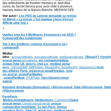
des antécédents de troubles mentaux et était déjà
connu du Secret Service pour avoir rôdé à plusieurs
reprises autour de la Maison Blanche. MEDIASCOPE
Voir aussi :
L’ex-PDG de Lafarge demande sa remise
en liberté « La prison, c’est quelque chose d’assez
difficile pour moi »
+
Quelles sont les 3 Meilleures Assurances vie 2025 ?
Comparatif des rendements
Top 3 des meilleurs contrats d’assurance vie (
comparatif)
Médias
infos
:
avcoaccidtparis
,
avocataccidtroute,
meillavaccdtroute,
TBlegalYT,
FormPa
avocat penal,
avocatpena,
avt compaimmédiate,
avppar
,
Tube LB,
peevry
,
choi a.p ,
meilleur penal
evry,
DéceptSMP,
SMP
Origin,
MaubertPo,
SaraMauPO,
Mauberpro2
Droit
des affaires Paris,
meiavocat penalFmedias,
resp
civ avocat
,
avpenParMedias
,
avpenParMedi,
JYLBTube,
Harcèlement moral
salarie
Belvboul,
Belvboulart
,
Belvoulart3,
référencement,
Tube,référencement,
Twit
référencement,
FormParis
,
Meiletcomptableparis
,
Meillavimmo,
Comment
Choisir
avocat penal,
Choisir avocat penal,
avocat
comparution immédiate,
Av pen Paris,
femme
penaliste Paris
,Tube LB,
penal evry
,
meilleur penal