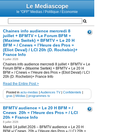
Le Mediascope
le "OFF" Medias / Politique / Economie
Chaines info audience mercredi 8
juillet + BFMTV « Le Forum BFM »
(Maxime Switek) + BFMTV « Le 20 H
BFM » / Cnews « l’Heure des Pros »
(Eliot Deval) / LCI 20h (D. Rochebin)+
France Info
9 juillet 2026
Chaines info audience mercredi 8 juillet + BFMTV « Le
Forum BFM » (Maxime Switek) + BFMTV « Le 20 H
BFM » / Cnews « l’Heure des Pros » (Eliot Deval) / LCI
20h (D. Rochebin)+ France Info
Read the Entire Post >
Posted in
actu-medias
|
Audiences TV
|
Confidentiels
|
gras
|
Médias
|
programmes tv
BFMTV audience « Le 20 H BFM » /
Cnews 20h « l’Heure des Pros » / LCI
20h + France Info
8 juillet 2026
Mardi 14 juillet 2026 – BFMTV audience « Le 20 H
BFM »/ Cnews 20h « l’Heure des Pros » / LCI 20h +