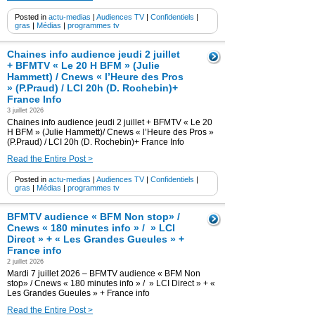
Posted in
actu-medias
|
Audiences TV
|
Confidentiels
|
gras
|
Médias
|
programmes tv
Chaines info audience jeudi 2 juillet
+ BFMTV « Le 20 H BFM » (Julie
Hammett) / Cnews « l’Heure des Pros
» (P.Praud) / LCI 20h (D. Rochebin)+
France Info
3 juillet 2026
Chaines info audience jeudi 2 juillet + BFMTV « Le 20
H BFM » (Julie Hammett)/ Cnews « l’Heure des Pros »
(P.Praud) / LCI 20h (D. Rochebin)+ France Info
Read the Entire Post >
Posted in
actu-medias
|
Audiences TV
|
Confidentiels
|
gras
|
Médias
|
programmes tv
BFMTV audience « BFM Non stop» /
Cnews « 180 minutes info » / » LCI
Direct » + « Les Grandes Gueules » +
France info
2 juillet 2026
Mardi 7 juillet 2026 – BFMTV audience « BFM Non
stop» / Cnews « 180 minutes info » / » LCI Direct » + «
Les Grandes Gueules » + France info
Read the Entire Post >