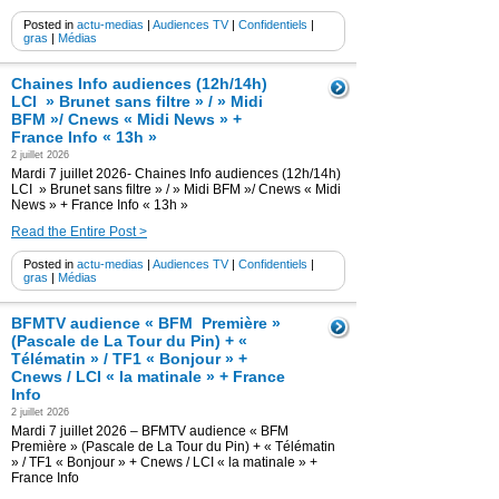
Posted in
actu-medias
|
Audiences TV
|
Confidentiels
|
gras
|
Médias
Chaines Info audiences (12h/14h)
LCI » Brunet sans filtre » / » Midi
BFM »/ Cnews « Midi News » +
France Info « 13h »
2 juillet 2026
Mardi 7 juillet 2026- Chaines Info audiences (12h/14h)
LCI » Brunet sans filtre » / » Midi BFM »/ Cnews « Midi
News » + France Info « 13h »
Read the Entire Post >
Posted in
actu-medias
|
Audiences TV
|
Confidentiels
|
gras
|
Médias
BFMTV audience « BFM Première »
(Pascale de La Tour du Pin) + «
Télématin » / TF1 « Bonjour » +
Cnews / LCI « la matinale » + France
Info
2 juillet 2026
Mardi 7 juillet 2026 – BFMTV audience « BFM
Première » (Pascale de La Tour du Pin) + « Télématin
» / TF1 « Bonjour » + Cnews / LCI « la matinale » +
France Info