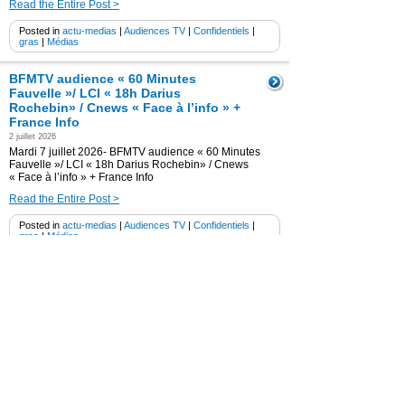
Read the Entire Post >
Posted in
actu-medias
|
Audiences TV
|
Confidentiels
|
gras
|
Médias
BFMTV audience « 60 Minutes
Fauvelle »/ LCI « 18h Darius
Rochebin» / Cnews « Face à l’info » +
France Info
2 juillet 2026
Mardi 7 juillet 2026- BFMTV audience « 60 Minutes
Fauvelle »/ LCI « 18h Darius Rochebin» / Cnews
« Face à l’info » + France Info
Read the Entire Post >
Posted in
actu-medias
|
Audiences TV
|
Confidentiels
|
gras
|
Médias
BFMTV audience « BFM Non stop» /
Cnews « 180 minutes info » / » LCI
Direct » + « Les Grandes Gueules » +
France info
1 juillet 2026
Lundi 6 juillet 2026 – BFMTV audience « BFM Non
stop» / Cnews « 180 minutes info » / » LCI Direct » + «
Les Grandes Gueules » + France info
Read the Entire Post >