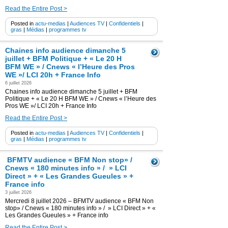
Read the Entire Post >
Posted in
actu-medias
|
Audiences TV
|
Confidentiels
|
gras
|
Médias
|
programmes tv
Chaines info audience dimanche 5
juillet + BFM Politique + « Le 20 H
BFM WE » / Cnews « l’Heure des Pros
WE »/ LCI 20h + France Info
6 juillet 2026
Chaines info audience dimanche 5 juillet + BFM
Politique + « Le 20 H BFM WE » / Cnews « l’Heure des
Pros WE »/ LCI 20h + France Info
Read the Entire Post >
Posted in
actu-medias
|
Audiences TV
|
Confidentiels
|
gras
|
Médias
|
programmes tv
BFMTV audience « BFM Non stop» /
Cnews « 180 minutes info » / » LCI
Direct » + « Les Grandes Gueules » +
France info
3 juillet 2026
Mercredi 8 juillet 2026 – BFMTV audience « BFM Non
stop» / Cnews « 180 minutes info » / » LCI Direct » + «
Les Grandes Gueules » + France info
Read the Entire Post >