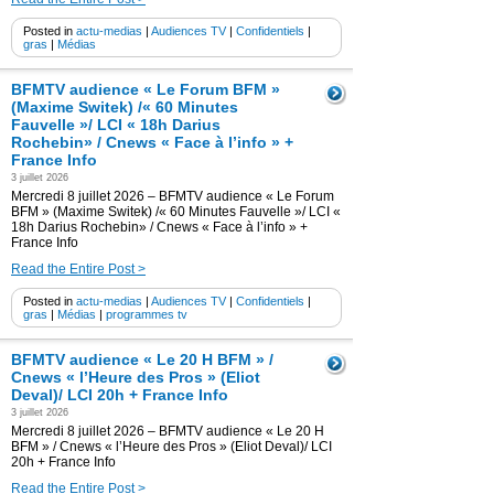
Posted in
actu-medias
|
Audiences TV
|
Confidentiels
|
gras
|
Médias
BFMTV audience « Le Forum BFM »
(Maxime Switek) /« 60 Minutes
Fauvelle »/ LCI « 18h Darius
Rochebin» / Cnews « Face à l’info » +
France Info
3 juillet 2026
Mercredi 8 juillet 2026 – BFMTV audience « Le Forum
BFM » (Maxime Switek) /« 60 Minutes Fauvelle »/ LCI «
18h Darius Rochebin» / Cnews « Face à l’info » +
France Info
Read the Entire Post >
Posted in
actu-medias
|
Audiences TV
|
Confidentiels
|
gras
|
Médias
|
programmes tv
BFMTV audience « Le 20 H BFM » /
Cnews « l’Heure des Pros » (Eliot
Deval)/ LCI 20h + France Info
3 juillet 2026
Mercredi 8 juillet 2026 – BFMTV audience « Le 20 H
BFM » / Cnews « l’Heure des Pros » (Eliot Deval)/ LCI
20h + France Info
Read the Entire Post >