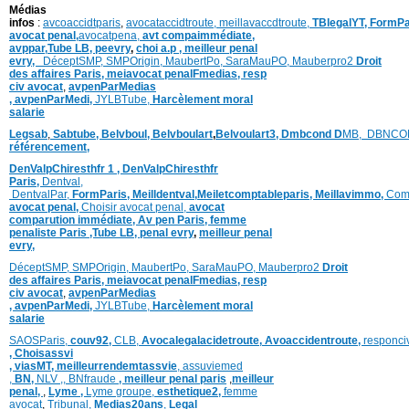
Médias
infos
:
avcoaccidtparis
,
avocataccidtroute,
meillavaccdtroute,
TBlegalYT,
FormPa
avocat penal,
avocatpena,
avt compaimmédiate,
avppar
,
Tube LB,
peevry
,
choi a.p ,
meilleur penal
evry,
DéceptSMP,
SMP
Origin,
MaubertPo,
SaraMauPO,
Mauberpro2
Droit
des affaires Paris,
meiavocat penalFmedias,
resp
civ avocat
,
avpenParMedias
,
avpenParMedi,
JYLBTube,
Harcèlement moral
salarie
Legsab
,
Sabtube,
Belvboul,
Belvboulart
,
Belvoulart3,
Dmbcond
D
MB,
DBNCO
référencement,
DenValpChiresthfr 1 ,
DenValpChiresthfr
Paris,
Dentval,
DentvalPar,
FormParis,
Meilldentval
,
Meiletcomptableparis
,
Meillavimmo,
Com
avocat penal,
Choisir avocat penal,
avocat
comparution immédiate,
Av pen Paris,
femme
penaliste Paris
,Tube LB,
penal evry
,
meilleur penal
evry,
DéceptSMP,
SMP
Origin,
MaubertPo,
SaraMauPO,
Mauberpro2
Droit
des affaires Paris,
meiavocat penalFmedias,
resp
civ avocat
,
avpenParMedias
,
avpenParMedi,
JYLBTube,
Harcèlement moral
salarie
SAOSParis,
couv92,
CLB,
Avocalegalacidetroute,
Avoaccidentroute,
responci
,
Choisassvi
,
viasMT,
meilleurrendemtassvie
,
assuviemed
,
BN,
NLV ,
,
BNfraude
,
meilleur penal paris
,
meilleur
penal,
,
Lyme ,
Lyme groupe,
esthetique2,
femme
avocat
,
Tribunal,
Medias20ans
,
Legal