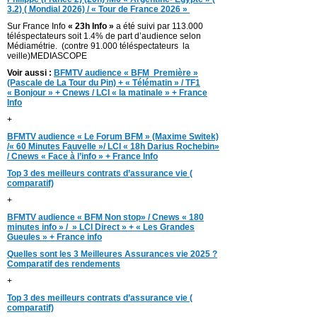
3.2) ( Mondial 2026) / « Tour de France 2026 »
Sur France Info
« 23h Info »
a été suivi par 113.000
téléspectateurs soit 1.4% de part d’audience selon
Médiamétrie. (contre 91.000 téléspectateurs la
veille)MEDIASCOPE
Voir aussi :
BFMTV audience « BFM Première »
(Pascale de La Tour du Pin) + « Télématin » / TF1
« Bonjour » + Cnews / LCI « la matinale » + France
Info
+
BFMTV audience « Le Forum BFM » (Maxime Switek)
/« 60 Minutes Fauvelle »/ LCI « 18h Darius Rochebin»
/ Cnews « Face à l’info » + France Info
Top 3 des meilleurs contrats d’assurance vie (
comparatif)
+
BFMTV audience « BFM Non stop» / Cnews « 180
minutes info » / » LCI Direct » + « Les Grandes
Gueules » + France info
Quelles sont les 3 Meilleures Assurances vie 2025 ?
Comparatif des rendements
+
Top 3 des meilleurs contrats d’assurance vie (
comparatif)