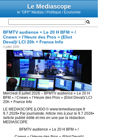
Le Mediascope
le "OFF" Medias / Politique / Economie
BFMTV audience « Le 20 H BFM » /
Cnews « l’Heure des Pros » (Eliot
Deval)/ LCI 20h + France Info
3 juillet 2026
Mercredi 8 juillet 2026 – BFMTV audience « Le 20 H
BFM » / Cnews « l’Heure des Pros » (Eliot Deval)/ LCI
20h + France Info
LE MEDIASCOPE |LOGO © www.lemediascope.fr
9.7.2026• Par journaliste. Article mis à jour le 9.7.2026•
/article publié édité et mis en une par la rédaction.
MEDIASCOPE
BFMTV audience « Le 20 H BFM » /
Cnews « l’Heure des Pros » (Eliot Deval)/