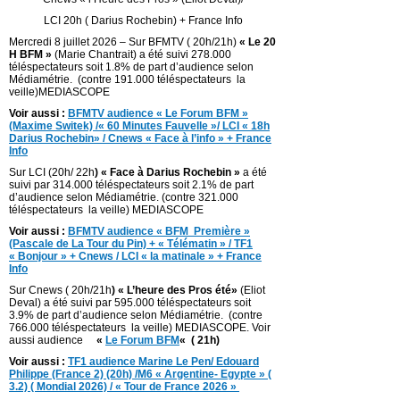
LCI 20h ( Darius Rochebin) + France Info
Mercredi 8 juillet 2026 – Sur BFMTV ( 20h/21h)
« Le 20
H BFM »
(Marie Chantrait) a été suivi 278.000
téléspectateurs soit 1.8% de part d’audience selon
Médiamétrie. (contre 191.000 téléspectateurs la
veille)MEDIASCOPE
Voir aussi :
BFMTV audience « Le Forum BFM »
(Maxime Switek) /« 60 Minutes Fauvelle »/ LCI « 18h
Darius Rochebin» / Cnews « Face à l’info » + France
Info
Sur LCI (20h/ 22h
) « Face à Darius Rochebin »
a été
suivi par 314.000 téléspectateurs soit 2.1% de part
d’audience selon Médiamétrie. (contre 321.000
téléspectateurs la veille) MEDIASCOPE
Voir aussi :
BFMTV audience « BFM Première »
(Pascale de La Tour du Pin) + « Télématin » / TF1
« Bonjour » + Cnews / LCI « la matinale » + France
Info
Sur Cnews ( 20h/21h
) « L’heure des Pros été»
(Eliot
Deval) a été suivi par 595.000 téléspectateurs soit
3.9% de part d’audience selon Médiamétrie. (contre
766.000 téléspectateurs la veille) MEDIASCOPE. Voir
aussi audience
«
Le Forum BFM
«
( 21h)
Voir aussi :
TF1 audience Marine Le Pen/ Edouard
Philippe (France 2) (20h) /M6 « Argentine- Egypte » (
3.2) ( Mondial 2026) / « Tour de France 2026 »