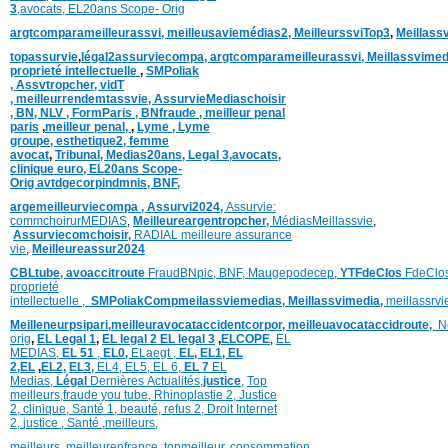
3
,
avocats,
EL20ans Scope- Orig
argtcomparameilleurassvi,
meilleusaviemédias
2,
MeilleurssviTop3
,
Meillass
topassurvie
,
légal2assurviecompa,
argtcomparameilleurassvi,
Meillassvimed
proprieté intellectuelle
,
SMPoliak
,
Assvtropcher,
vidT
,
meilleurrendemtassvie,
AssurvieMediaschoisir
,
BN,
NLV ,
FormParis ,
BNfraude ,
meilleur penal
paris
,
meilleur penal,
,
Lyme ,
Lyme
groupe,
esthetique2,
femme
avocat
,
Tribunal,
Medias20ans,
Legal 3
,
avocats,
clinique
euro,
EL20ans Scope-
Orig
avtdgecorpindmnis,
BNF,
argemeilleurviecompa ,
Assurvi2024,
Assurvie:
commchoirurMEDIAS
,
Meilleureargentropcher,
Médias
Meillassvie
,
Assurviecomchoisir,
RADIAL meilleure assurance
vie
,
Meilleureassur2024
CBLtube,
avoaccitroute
FraudBNpic,
BNF,
Maugepodecep,
YTFdeClos
FdeClo
proprieté
intellectuelle
,
SMPoliak
Compmeilassviemedias,
Meillassvimedia,
meillassrv
Meilleneurpsipari,
meilleuravocataccidentcorpor,
meilleuavocataccidroute,
N
orig
,
EL Legal 1
,
EL legal 2
EL legal 3
,
ELCOPE
,
EL
MEDIAS,
EL 51
,
EL0,
ELaegt ,
EL,
EL1,
EL
2,
EL
,
EL2,
EL3,
EL4,
EL5,
EL 6,
EL 7
EL
Medias,
Légal
Dernières
Actualités,
justice
,
Top
meilleurs
,
fraude you tube
,
Rhinoplastie 2
,
Justice
2
,
clinique
,
Santé 1
, beauté,
refus 2
,
Droit Internet
2
,
justice
, Santé ,
meilleurs
,
meilleurs
,
meilleurenfrance,
topmeilleur,
consommation
,