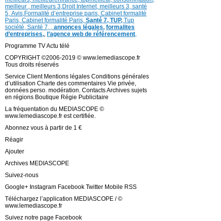
meilleur ,
meilleurs 3,
Droit Internet
,
meilleurs 3,
santé
5,
Avis
,
Formalité d’entreprise paris,
Cabinet formalité
Paris,
Cabinet formalité Paris,
Santé 7, TUP,
Tup
société,
Santé 7
,
,
annonces légales,
formalites
d’entreprises,
,
l’agence web de référencement
,
Programme TV Actu télé
COPYRIGHT ©2006-2019 © www.lemediascope.fr
Tous droits réservés
Service Client Mentions légales Conditions générales
d’utilisation Charte des commentaires Vie privée,
données perso. modération. Contacts Archives sujets
en régions Boutique Régie Publicitaire
La fréquentation du MEDIASCOPE ©
www.lemediascope.fr est certifiée.
Abonnez vous à partir de 1 €
Réagir
Ajouter
Archives MEDIASCOPE
Suivez-nous
Google+ Instagram Facebook Twitter Mobile RSS
Téléchargez l’application MEDIASCOPE / ©
www.lemediascope.fr
Suivez notre page Facebook