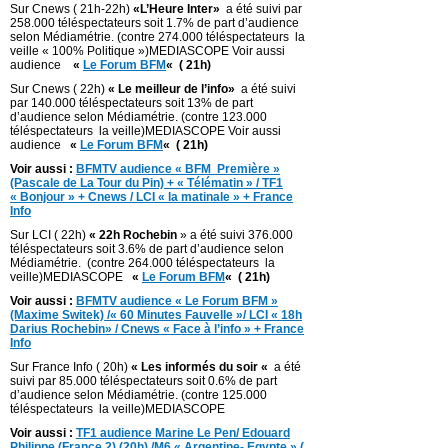
Sur Cnews ( 21h-22h)
«L’Heure Inter»
a été suivi par
258.000 téléspectateurs soit 1.7% de part d’audience
selon Médiamétrie. (contre 274.000 téléspectateurs la
veille « 100% Politique »)MEDIASCOPE Voir aussi
audience
«
Le Forum BFM
«
( 21h)
Sur Cnews ( 22h)
« Le meilleur de l’info»
a été suivi
par 140.000 téléspectateurs soit 13% de part
d’audience selon Médiamétrie. (contre 123.000
téléspectateurs la veille)MEDIASCOPE Voir aussi
audience
«
Le Forum BFM
«
( 21h)
Voir aussi :
BFMTV audience « BFM Première »
(Pascale de La Tour du Pin) + « Télématin » / TF1
« Bonjour » + Cnews / LCI « la matinale » + France
Info
Sur LCI ( 22h)
« 22h Rochebin
» a été suivi 376.000
téléspectateurs soit 3.6% de part d’audience selon
Médiamétrie. (contre 264.000 téléspectateurs la
veille)MEDIASCOPE
«
Le Forum BFM
«
( 21h)
Voir aussi :
BFMTV audience « Le Forum BFM »
(Maxime Switek) /« 60 Minutes Fauvelle »/ LCI « 18h
Darius Rochebin» / Cnews « Face à l’info » + France
Info
Sur France Info ( 20h)
« Les informés du soir «
a été
suivi par 85.000 téléspectateurs soit 0.6% de part
d’audience selon Médiamétrie. (contre 125.000
téléspectateurs la veille)MEDIASCOPE
Voir aussi :
TF1 audience Marine Le Pen/ Edouard
Philippe (France 2) (20h) /M6 « Argentine- Egypte » (