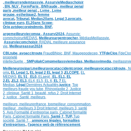
,
meilleurrendemtassvie,
AssurvieMediaschoisir
,
BN,
NLV ,
FormParis ,
BNfraude ,
meilleur penal
paris
,
meilleur penal,
,
Lyme ,
Lyme
groupe,
esthetique2,
femme
avocat
,
Tribunal,
Medias20ans,
Legal 3
,
avocats,
clinique
euro,
EL20ans Scope-
Orig
avtdgecorpindmnis,
BNF,
argemeilleurviecompa ,
Assurvi2024,
Assurvie:
commchoirurMEDIAS
,
Meilleureargentropcher,
Médias
Meillassvie
,
Assurviecomchoisir,
RADIAL meilleure assurance
vie
,
Meilleureassur2024
CBLtube,
avoaccitroute
FraudBNpic,
BNF,
Maugepodecep,
YTFdeClos
FdeClo
proprieté
intellectuelle
,
SMPoliak
Compmeilassviemedias,
Meillassvimedia,
meillassrv
Meilleneurpsipari,
meilleuravocataccidentcorpor,
meilleuavocataccidroute,
N
orig
,
EL Legal 1
,
EL legal 2
EL legal 3
,
ELCOPE
,
EL
MEDIAS,
EL 51
,
EL0,
ELaegt ,
EL,
EL1,
EL
2,
EL
,
EL2,
EL3,
EL4,
EL5,
EL 6,
EL 7
EL
Medias,
Légal
Dernières
Actualités,
justice
,
Top
meilleurs
,
fraude you tube
,
Rhinoplastie 2
,
Justice
2
,
clinique
,
Santé 1
, beauté,
refus 2
,
Droit Internet
2
,
justice
, Santé ,
meilleurs
,
meilleurs
,
meilleurenfrance,
topmeilleur,
consommation
,
meilleur ,
meilleurs 3,
Droit Internet
,
meilleurs 3,
santé
5,
Avis
,
Formalité d’entreprise paris,
Cabinet formalité
Paris,
Cabinet formalité Paris,
Santé 7, TUP,
Tup
société,
Santé 7
,
,
annonces légales,
formalites
d’entreprises,
,
l’agence web de référencement
,