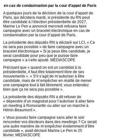
en cas de condamnation par la cour d’appel de Paris
A quelques jours de la décision de la cour d’appel de
Paris, qui décidera mardi, si présidente du RN peut
être candidate à l’élection présidentielle de 2027,
Marine Le Pen a annoncé mercredi refusera faire
campagne avec un bracelet électronique en cas de
condamnation par la cour d’appel de Paris.
La présidente des députés RN a déclaré sur LCI, « Ce
ne sera pas possible » de faire campagne avec un
bracelet électronique « Si je peux être candidate, je
serai candidate pour peu que je puisse faire
campagne » a t-elle ajouté. MEDIASCOPE
Précisant que « quand on est un candidat à la
présidentielle, il faut être totalement libre de ses
mouvements ». « S’il s’agit de m’autoriser à être
candidate, mais de m’empêcher en réalité de mener
une campagne tout à fait librement, vous entendez
bien que ça ne sera pas possible ».
La présidente des députés RN a dit refuser de
« dépendre d’un magistrat pour l’autoriser à aller faire
un meeting à Romorantin ou aller sur un marché à
Hénin-Beaumont ».
« Vous pouvez faire campagne sans aller le soir
rencontrer vos électeurs dans des meetings ? Ce serait
une autre manière de m’empêcher évidemment d’être
candidate », avait déclaré Marine Le Pen le 25
février. MEDIASCOPE