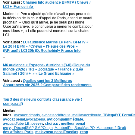
Voir aussi :
Chaines Info audience BFMTV / Cnews /
LCI + France info
Marine Le Pen a ajouté qu’elle n’avait « pas peur » de
la décision de la cour d’appel de Paris, attendue mardi
prochain. « Quoi qu’il arrive, je ne serai pas morte.
Quoi qu’il arrive, je continuerai à mener le combat pour
mes idées », a-t-elle poursuivi mercredi sur la chaine
LCI.
Voir aussi :
LCI audience Marine Le Pen / BFMTV «
Le 20 H BFM » / Cnews « l’Heure des Pros »
(P.Praud) / LCI 20h (D. Rochebin)+ France Info
+
M6 audience « Espagne- Autriche »(3-0) (Coupe du
monde 2026) / TF1 « Zodiaque » / France 2 (Léa
Salamé) ( 20h) + » « Le Grand Echiquier »
Voir aussi :
Quelles sont les 3 Meilleures
Assurances vie 2025 ? Comparatif des rendements
+
Top 3 des meilleurs contrats d’assurance vie (
comparatif)
Médias
infos
:
avcoaccidtparis
,
avocataccidtroute,
meillavaccdtroute,
TBlegalYT,
FormPa
avocat penal,
avocatpena,
avt compaimmédiate,
avppar
,
Tube LB,
peevry
,
choi a.p ,
meilleur penal
evry,
DéceptSMP,
SMP
Origin,
MaubertPo,
SaraMauPO,
Mauberpro2
Droit
des affaires Paris,
meiavocat penalFmedias,
resp