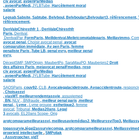
civ avocat
,
avpenParMedias
,
avpenParMedi,
JYLBTube,
Harcèlement moral
salarie
Legsab
,
Sabsite,
Sabtube,
Belvboul,
Belvboulart
,
Belvoulart3,
référencement,
référencement,
DenValpChiresthfr 1 ,
DenValpChiresthfr
Paris,
Dentval,
DentvalPar,
FormParis,
Meilldentval
,
Meiletcomptableparis
,
Meillavimmo,
Com
avocat penal,
Choisir avocat penal,
avocat
comparution immédiate,
Av pen Paris,
femme
penaliste Paris
,Tube LB,
penal evry
,
meilleur penal
evry,
DéceptSMP,
SMP
Origin,
MaubertPo,
SaraMauPO,
Mauberpro2
Droit
des affaires Paris,
meiavocat penalFmedias,
resp
civ avocat
,
avpenParMedias
,
avpenParMedi,
JYLBTube,
Harcèlement moral
salarie
SAOSParis,
couv92,
CLB,
Avocalegalacidetroute,
Avoaccidentroute,
responci
,
Choisassvi
,
viasMT,
meilleurrendemtassvie
,
assuviemed
,
BN,
NLV ,
,
BNfraude
,
meilleur penal paris
,
meilleur
penal,
,
Lyme ,
Lyme groupe,
esthetique2,
femme
avocat
,
Tribunal,
Medias20ans
,
Legal
3
,
avocats,
EL20ans Scope- Orig
argtcomparameilleurassvi,
meilleusaviemédias
2,
MeilleurssviTop3
,
Meillass
topassurvie
,
légal2assurviecompa,
argtcomparameilleurassvi,
Meillassvimed
proprieté intellectuelle
,
SMPoliak
,
Assvtropcher,
vidT