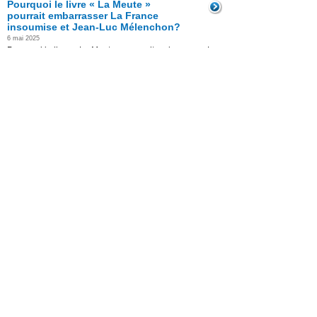
Pourquoi le livre « La Meute »
pourrait embarrasser La France
insoumise et Jean-Luc Mélenchon?
6 mai 2025
Pourquoi le livre « La Meute » pourrait embarrasser La
France insoumise et Jean-Luc Mélenchon ?
Read the Entire Post >
Posted in
actu-medias
|
gras
|
Médias
|
Politique
Oui « il existe un antisémitisme
d’extrême gauche » (Marine
Tondelier présente ses excuses
après le défilé du 1er-Mai pour ses
propos « imprécis » sur Jérôme
Guedj)
2 mai 2025
Oui « il existe un antisémitisme d’extrême gauche » (
Marine Tondelier présente ses excuses après le défilé
du 1er-Mai pour ses propos « imprécis » sur Jérôme
Guedj)
Read the Entire Post >
Posted in
Faits divers
|
gras
|
Médias
|
Politique
|
Vidéos
(Vidéo) Mélenchon accusé de
récupération a t-il pleuré par calcul