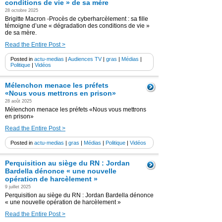
conditions de vie » de sa mère
28 octobre 2025
Brigitte Macron -Procès de cyberharcèlement : sa fille
témoigne d’une « dégradation des conditions de vie »
de sa mère.
Read the Entire Post >
Posted in
actu-medias
|
Audiences TV
|
gras
|
Médias
|
Politique
|
Vidéos
Mélenchon menace les préfets
«Nous vous mettrons en prison»
28 août 2025
Mélenchon menace les préfets «Nous vous mettrons
en prison»
Read the Entire Post >
Posted in
actu-medias
|
gras
|
Médias
|
Politique
|
Vidéos
Perquisition au siège du RN : Jordan
Bardella dénonce « une nouvelle
opération de harcèlement »
9 juillet 2025
Perquisition au siège du RN : Jordan Bardella dénonce
« une nouvelle opération de harcèlement »
Read the Entire Post >