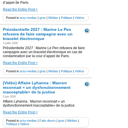
d’appel de Paris.
Read the Entire Post >
Posted in
actu-medias
|
gras
|
Médias
|
Politique
|
Vidéos
Présidentielle 2027 : Marine Le Pen
refusera de faire campagne avec un
bracelet électronique
3 juillet 2026
Présidentielle 2027 : Marine Le Pen refusera de faire
campagne avec un bracelet électronique en cas de
condamnation par la cour d’appel de Paris.
Read the Entire Post >
Posted in
actu-medias
|
gras
|
Médias
|
Politique
|
Vidéos
(Vidéo) Affaire Lyhanna : Macron
reconnait « un dysfonctionnement
inacceptable» de la justice
5 juin 2026
Affaire Lyhanna : Macron reconnait « un
dysfonctionnement inacceptable» de la justice.
Read the Entire Post >
Posted in
actu-medias
|
Faits divers
|
gras
|
Médias
|
Politique
|
Vidéos