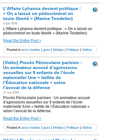
L’Affaire Lyhanna devient politique :
« On a laissé un pédocriminel en
toute liberté » (Marine Tondelier)
4 juin 2026
L’Affaire Lyhanna devient politique : « On a laissé un
pédocriminel en toute liberté » (Marine Tondelier).
Read the Entire Post >
Posted in
actu-medias
|
gras
|
Médias
|
Politique
|
Vidéos
(Vidéo) Procès Périscolaire parisien :
Un animateur accusé d’agressions
sexuelles sur 9 enfants de l’école
maternelle/ Une « faillite de
l’Éducation nationale » selon
l’avocat de la défense
27 mai 2026
Procès Périscolaire parisien : Un animateur accusé
d’agressions sexuelles sur 9 enfants de l’école
maternelle /Une « faillite de l’Éducation nationale »
selon l’avocat de la défense.
Read the Entire Post >
Posted in
actu-medias
|
gras
|
Médias
|
Politique
|
Vidéos