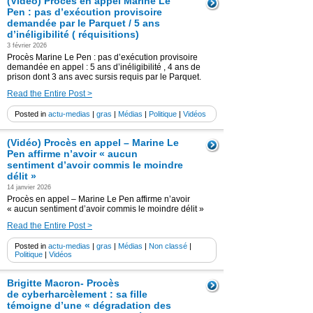
(Vidéo) Procès en appel Marine Le
Pen : pas d’exécution provisoire
demandée par le Parquet / 5 ans
d’inéligibilité ( réquisitions)
3 février 2026
Procès Marine Le Pen : pas d’exécution provisoire
demandée en appel : 5 ans d’inéligibilité , 4 ans de
prison dont 3 ans avec sursis requis par le Parquet.
Read the Entire Post >
Posted in
actu-medias
|
gras
|
Médias
|
Politique
|
Vidéos
(Vidéo) Procès en appel – Marine Le
Pen affirme n’avoir « aucun
sentiment d’avoir commis le moindre
délit »
14 janvier 2026
Procès en appel – Marine Le Pen affirme n’avoir
« aucun sentiment d’avoir commis le moindre délit »
Read the Entire Post >
Posted in
actu-medias
|
gras
|
Médias
|
Non classé
|
Politique
|
Vidéos
Brigitte Macron- Procès
de cyberharcèlement : sa fille
témoigne d’une « dégradation des