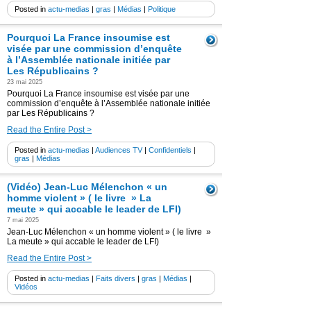
Posted in
actu-medias
|
gras
|
Médias
|
Politique
Pourquoi La France insoumise est
visée par une commission d’enquête
à l’Assemblée nationale initiée par
Les Républicains ?
23 mai 2025
Pourquoi La France insoumise est visée par une
commission d’enquête à l’Assemblée nationale initiée
par Les Républicains ?
Read the Entire Post >
Posted in
actu-medias
|
Audiences TV
|
Confidentiels
|
gras
|
Médias
(Vidéo) Jean-Luc Mélenchon « un
homme violent » ( le livre » La
meute » qui accable le leader de LFI)
7 mai 2025
Jean-Luc Mélenchon « un homme violent » ( le livre »
La meute » qui accable le leader de LFI)
Read the Entire Post >
Posted in
actu-medias
|
Faits divers
|
gras
|
Médias
|
Vidéos