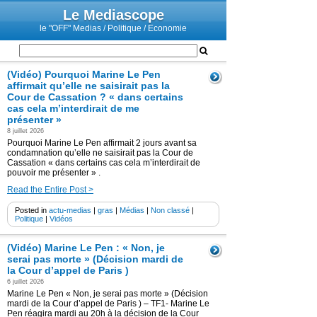
Le Mediascope
le "OFF" Medias / Politique / Economie
(Vidéo) Pourquoi Marine Le Pen
affirmait qu’elle ne saisirait pas la
Cour de Cassation ? « dans certains
cas cela m’interdirait de me
présenter »
8 juillet 2026
Pourquoi Marine Le Pen affirmait 2 jours avant sa
condamnation qu’elle ne saisirait pas la Cour de
Cassation « dans certains cas cela m’interdirait de
pouvoir me présenter » .
Read the Entire Post >
Posted in
actu-medias
|
gras
|
Médias
|
Non classé
|
Politique
|
Vidéos
(Vidéo) Marine Le Pen : « Non, je
serai pas morte » (Décision mardi de
la Cour d’appel de Paris )
6 juillet 2026
Marine Le Pen « Non, je serai pas morte » (Décision
mardi de la Cour d’appel de Paris ) – TF1- Marine Le
Pen réagira mardi au 20h à la décision de la Cour