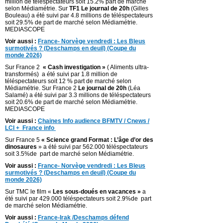
million de téléspectateurs soit 15.2% part de marché
selon Médiamétrie. Sur
TF1 Le journal de 20h
(Gilles
Bouleau) a été suivi par 4.8 millions de téléspectateurs
soit 29.5% de part de marché selon Médiamétrie.
MEDIASCOPE
Voir aussi :
France- Norvège vendredi : Les Bleus
surmotivés ? (Deschamps en deuil) (Coupe du
monde 2026)
Sur France 2
« Cash investigation »
( Aliments ultra-
transformés) a été suivi par 1.8 million de
téléspectateurs soit 12 % part de marché selon
Médiamétrie. Sur France 2
Le journal de 20h
(Léa
Salamé) a été suivi par 3.3 millions de téléspectateurs
soit 20.6% de part de marché selon Médiamétrie.
MEDIASCOPE
Voir aussi :
Chaines Info audience BFMTV / Cnews /
LCI + France info
Sur France 5
« Science grand Format : L’âge d’or des
dinosaures
» a été suivi par 562.000 téléspectateurs
soit 3.5%de part de marché selon Médiamétrie.
Voir aussi :
France- Norvège vendredi : Les Bleus
surmotivés ? (Deschamps en deuil) (Coupe du
monde 2026)
Sur TMC le film «
Les sous-doués en vacances »
a
été suivi par 429.000 téléspectateurs soit 2.9%de part
de marché selon Médiamétrie.
Voir aussi :
France-Irak /Deschamps défend