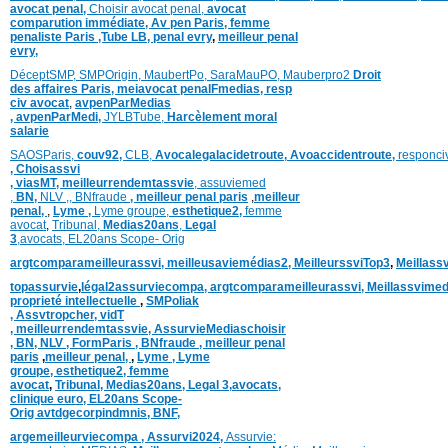
avocat penal,
Choisir avocat penal,
avocat
comparution immédiate,
Av pen Paris,
femme
penaliste Paris
,Tube LB,
penal evry
,
meilleur penal
evry,
DéceptSMP,
SMP
Origin,
MaubertPo,
SaraMauPO,
Mauberpro2
Droit
des affaires Paris,
meiavocat penalFmedias,
resp
civ avocat
,
avpenParMedias
,
avpenParMedi,
JYLBTube,
Harcèlement moral
salarie
SAOSParis,
couv92,
CLB,
Avocalegalacidetroute,
Avoaccidentroute,
responci
,
Choisassvi
,
viasMT,
meilleurrendemtassvie
,
assuviemed
,
BN,
NLV ,
,
BNfraude
,
meilleur penal paris
,
meilleur
penal,
,
Lyme ,
Lyme groupe,
esthetique2,
femme
avocat
,
Tribunal,
Medias20ans
,
Legal
3
,
avocats,
EL20ans Scope- Orig
argtcomparameilleurassvi,
meilleusaviemédias
2,
MeilleurssviTop3
,
Meillass
topassurvie
,
légal2assurviecompa,
argtcomparameilleurassvi,
Meillassvimed
proprieté intellectuelle
,
SMPoliak
,
Assvtropcher,
vidT
,
meilleurrendemtassvie,
AssurvieMediaschoisir
,
BN,
NLV ,
FormParis ,
BNfraude ,
meilleur penal
paris
,
meilleur penal,
,
Lyme ,
Lyme
groupe,
esthetique2,
femme
avocat
,
Tribunal,
Medias20ans,
Legal 3
,
avocats,
clinique
euro,
EL20ans Scope-
Orig
avtdgecorpindmnis,
BNF,
argemeilleurviecompa ,
Assurvi2024,
Assurvie: