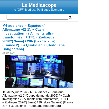
Le Mediascope
le "OFF" Medias / Politique / Economie
M6 audience « Equateur /
Allemagne »(2-1)/ « Cash
investigation » ( Aliments ultra-
transformés) + TF1 « Zodiaque
2026″( 3ème) / 20h (Léa Salamé)
(France 2) + « Quotidien » (Redouane
Bougheraba)
26 juin 2026
Jeudi 25 juin 2026 – M6 audience « Equateur /
Allemagne »(2-1)(Coupe du monde 2026) / « Cash
investigation » ( Aliments ultra-transformés) + TF1
« Zodiaque 2026″( 3ème) / 20h (Léa Salamé) (France
2) + « Quotidien » (Redouane Bougheraba)