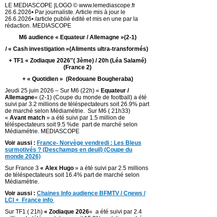
LE MEDIASCOPE |LOGO © www.lemediascope.fr
26.6.2026• Par journaliste. Article mis à jour le
26.6.2026• /article publié édité et mis en une par la
rédaction. MEDIASCOPE
M6 audience « Equateur / Allemagne »(2-1)
/ « Cash investigation »
(Aliments ultra-transformés)
+ TF1 « Zodiaque 2026″( 3ème) / 20h (Léa Salamé)
(France 2)
+ « Quotidien » (Redouane Bougheraba)
Jeudi 25 juin 2026 – Sur M6 (22h) «
Equateur /
Allemagne
« (2-1) (Coupe du monde de football) a été
suivi par 3.2 millions de téléspectateurs soit 26.9% part
de marché selon Médiamétrie. Sur M6 ( 21h33)
«
Avant match
» a été suivi par 1.5 million de
téléspectateurs soit 9.5 %de part de marché selon
Médiamétrie. MEDIASCOPE
Voir aussi :
France- Norvège vendredi : Les Bleus
surmotivés ? (Deschamps en deuil) (Coupe du
monde 2026)
Sur France 3
« Alex Hugo
» a été suivi par 2.5 millions
de téléspectateurs soit 16.4% part de marché selon
Médiamétrie.
Voir aussi :
Chaines Info audience BFMTV / Cnews /
LCI + France info
Sur TF1 ( 21h)
« Zodiaque 2026
«
a été suivi par 2.4