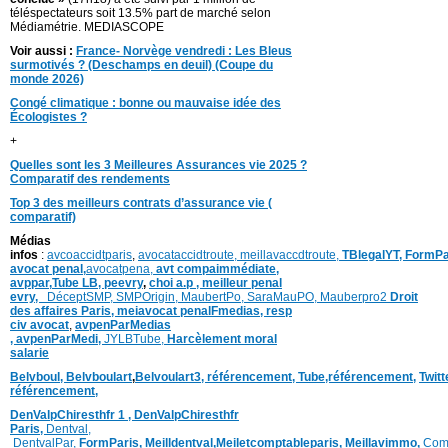
téléspectateurs soit 13.5% part de marché selon
Médiamétrie. MEDIASCOPE
Voir aussi :
France- Norvège vendredi : Les Bleus
surmotivés ? (Deschamps en deuil) (Coupe du
monde 2026)
Congé climatique : bonne ou mauvaise idée des
Écologistes ?
+
Quelles sont les 3 Meilleures Assurances vie 2025 ?
Comparatif des rendements
Top 3 des meilleurs contrats d’assurance vie (
comparatif)
Médias
infos
:
avcoaccidtparis
,
avocataccidtroute,
meillavaccdtroute,
TBlegalYT,
FormPa
avocat penal,
avocatpena,
avt compaimmédiate,
avppar
,
Tube LB,
peevry
,
choi a.p ,
meilleur penal
evry,
DéceptSMP,
SMP
Origin,
MaubertPo,
SaraMauPO,
Mauberpro2
Droit
des affaires Paris,
meiavocat penalFmedias,
resp
civ avocat
,
avpenParMedias
,
avpenParMedi,
JYLBTube,
Harcèlement moral
salarie
Belvboul,
Belvboulart
,
Belvoulart3,
référencement,
Tube,référencement,
Twit
référencement,
DenValpChiresthfr 1 ,
DenValpChiresthfr
Paris,
Dentval,
DentvalPar,
FormParis,
Meilldentval
,
Meiletcomptableparis
,
Meillavimmo,
Com