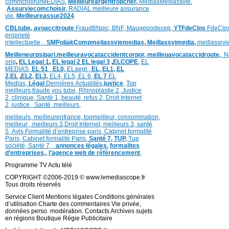
commchoirurMEDIAS
,
Meilleureargentropcher,
Médias
Meillassvie
,
Assurviecomchoisir,
RADIAL meilleure assurance
vie
,
Meilleureassur2024
CBLtube,
avoaccitroute
FraudBNpic,
BNF,
Maugepodecep,
YTFdeClos
FdeClo
proprieté
intellectuelle
,
SMPoliak
Compmeilassviemedias,
Meillassvimedia,
meillassrv
Meilleneurpsipari,
meilleuravocataccidentcorpor,
meilleuavocataccidroute,
N
orig
,
EL Legal 1
,
EL legal 2
EL legal 3
,
ELCOPE
,
EL
MEDIAS,
EL 51
,
EL0,
ELaegt ,
EL,
EL1,
EL
2,
EL
,
EL2,
EL3,
EL4,
EL5,
EL 6,
EL 7
EL
Medias,
Légal
Dernières
Actualités,
justice
,
Top
meilleurs
,
fraude you tube
,
Rhinoplastie 2
,
Justice
2
,
clinique
,
Santé 1
, beauté,
refus 2
,
Droit Internet
2
,
justice
, Santé ,
meilleurs
,
meilleurs
,
meilleurenfrance,
topmeilleur,
consommation
,
meilleur ,
meilleurs 3,
Droit Internet
,
meilleurs 3,
santé
5,
Avis
,
Formalité d’entreprise paris,
Cabinet formalité
Paris,
Cabinet formalité Paris,
Santé 7, TUP,
Tup
société,
Santé 7
,
,
annonces légales,
formalites
d’entreprises,
,
l’agence web de référencement
,
Programme TV Actu télé
COPYRIGHT ©2006-2019 © www.lemediascope.fr
Tous droits réservés
Service Client Mentions légales Conditions générales
d’utilisation Charte des commentaires Vie privée,
données perso. modération. Contacts Archives sujets
en régions Boutique Régie Publicitaire