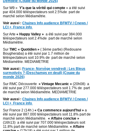
Dembélé (Coupe du Monde 2026)
Sur W9 «
Y’a que la vérité qui compte
» a été suivi
par 404.000 téléspectateurs soit 2.5%de part de
marché selon Médiamétrie.
Voir aussi :
Chaines Info audience BFMTV / Cnews /
LCI + France info
Sur Arte
« Happy Valley »
a été suivi par 384.000
téléspectateurs soit 2.4%de part de marché selon
Médiamétrie.
Sur
TMC « Quotidien »
( 3ème partie) (Redouane
Bougheraba) a été suivi par 1.7 million de
téléspectateurs soit 10.9% de part de marché selon
Médiamétrie. MEDIAMETRIE
Voir aussi :
France- Norvège vendredi : Les Bleus
surmotivés ? (Deschamps en deuil) (Coupe du
monde 2026)
Sur RMC Découverte
» Vintage Mecanic »
(20h08) a
été suivi par 277.000 téléspectateurs soit 1.7% de part
de marché selon Médiamétrie. MEDIAMETRIE
Voir aussi :
Chaines Info audience BFMTV / Cnews /
LCI + France info
Sur France 2 (14h )
« Ca commence aujourd’hui »
a
été suivi par 887.000 téléspectateurs soit 11.8% part de
marché selon Médiamétrie.
« Affaire conclue »
(16h13) a été suivi par 707.000 téléspectateurs soit
11.8% part de marché selon Médiamétrie.
« Affaire
conclue »
(17h18) a été suivi par 1 million de