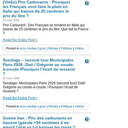
(Vidéo) Prix Carburants : Pourquoi
les Français vont faire le plein en
Italie qui baisse de 25 centimes le
prix du litre ?
22 mars 2026
Prix Carburant : Des Français se rendent en Italie qui
baisse de 25 centimes le prix du litre. Que fait la France
?
Read the Entire Post >
Posted in
actu-medias
|
gras
|
Médias
|
Politique
|
Vidéos
Sondage – second tour Municipales
Paris 2026 :Dati / Grégoire au coude-
à-coude /Pourquoi l’écart de resserre
?
21 mars 2026
Sondage- Municipales Paris 2026 (second tour) Dati/
Grégoire au coude-à-coude / Pourquoi l’écart de
resserre ?
Read the Entire Post >
Posted in
actu-medias
|
gras
|
Médias
|
Politique
|
Vidéos
Guerre Iran : Prix des carburants en
hausse (gazole +34 centimes à mi-
mars)/ l’état va t-il baisser les taxes ?