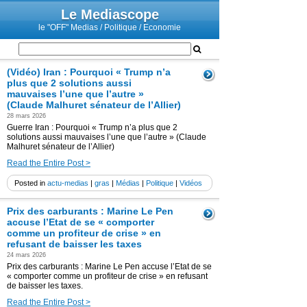
Le Mediascope
le "OFF" Medias / Politique / Economie
(Vidéo) Iran : Pourquoi « Trump n’a
plus que 2 solutions aussi
mauvaises l’une que l’autre »
(Claude Malhuret sénateur de l’Allier)
28 mars 2026
Guerre Iran : Pourquoi « Trump n’a plus que 2
solutions aussi mauvaises l’une que l’autre » (Claude
Malhuret sénateur de l’Allier)
Read the Entire Post >
Posted in
actu-medias
|
gras
|
Médias
|
Politique
|
Vidéos
Prix des carburants : Marine Le Pen
accuse l’Etat de se « comporter
comme un profiteur de crise » en
refusant de baisser les taxes
24 mars 2026
Prix des carburants : Marine Le Pen accuse l’Etat de se
« comporter comme un profiteur de crise » en refusant
de baisser les taxes.
Read the Entire Post >