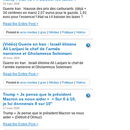
19 mars 2026
Guerre Iran : Hausse des prix des carburants (déjà +
34 centimes en mars) 2,07 euros pour le gazole, 1,91
euro pour l’essence/ l’état va t-il baisser les taxes ?
Read the Entire Post >
Posted in
actu-medias
|
gras
|
Médias
|
Politique
|
Vidéos
(Vidéo) Guerre en Iran : Israël élimine
Ali Larijani le chef de l’armée
iranienne et Gholamreza Soleimani
18 mars 2026
Guerre en Iran : Israël élimine Ali Larijani le chef de
l’armée iranienne et Gholamreza Soleimani.
Read the Entire Post >
Posted in
actu-medias
|
gras
|
Médias
|
Politique
|
Vidéos
Trump « Je pense que le président
Macron va nous aider » » Sur 0 à 10,
je lui donnerais 8 sur 10″
17 mars 2026
Trump « Je pense que le président Macron va nous
aider » (Détroit d’Ormuz)
Read the Entire Post >