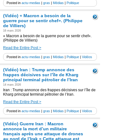
Posted in
actu-medias
|
gras
|
Médias
|
Politique
(Vidéo) « Macron a besoin de la
guerre pour se sentir chef». (Philippe
de Villiers)
16 mars 2026
« Macron a besoin de la guerre pour se sentir chef».
(Philippe de Villiers)
Read the Entire Post >
Posted in
actu-medias
|
gras
|
Médias
|
Politique
|
Vidéos
(Vidéo) Iran : Trump annonce des
frappes décisives sur l’île de Kharg
principal terminal pétrolier de l’Iran
14 mars 2026
Iran : Trump annonce des frappes décisives sur l’île de
Kharg principal terminal pétrolier de l’Iran.
Read the Entire Post >
Posted in
actu-medias
|
gras
|
Médias
|
Politique
|
Vidéos
(Vidéo) Guerre Iran : Macron
annonce la mort d’un militaire
français après une attaque de drones
au nord de l’Irak « Cette attaque est