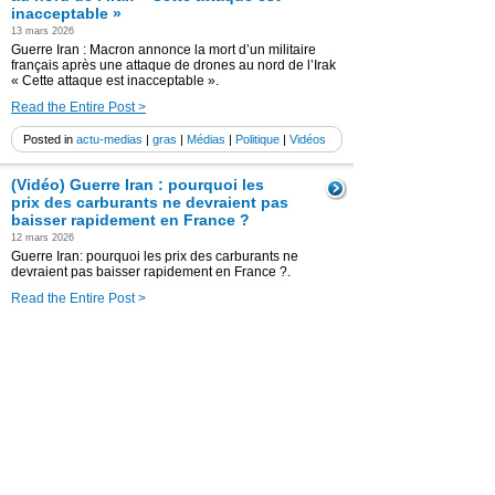
inacceptable »
13 mars 2026
Guerre Iran : Macron annonce la mort d’un militaire
français après une attaque de drones au nord de l’Irak
« Cette attaque est inacceptable ».
Read the Entire Post >
Posted in
actu-medias
|
gras
|
Médias
|
Politique
|
Vidéos
(Vidéo) Guerre Iran : pourquoi les
prix des carburants ne devraient pas
baisser rapidement en France ?
12 mars 2026
Guerre Iran: pourquoi les prix des carburants ne
devraient pas baisser rapidement en France ?.
Read the Entire Post >
Posted in
actu-medias
|
gras
|
Médias
|
Politique
|
Vidéos
(Vidéo) Guerre en Iran : l’armée
américaine détruit 16 navires
poseurs de mines (détroit d’Ormuz)
11 mars 2026
Guerre en Iran : l’armée américaine détruit 16 navires
poseurs de mines (détroit d’Ormuz)
Read the Entire Post >