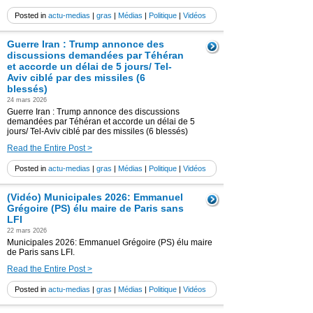
Posted in
actu-medias
|
gras
|
Médias
|
Politique
|
Vidéos
Guerre Iran : Trump annonce des
discussions demandées par Téhéran
et accorde un délai de 5 jours/ Tel-
Aviv ciblé par des missiles (6
blessés)
24 mars 2026
Guerre Iran : Trump annonce des discussions
demandées par Téhéran et accorde un délai de 5
jours/ Tel-Aviv ciblé par des missiles (6 blessés)
Read the Entire Post >
Posted in
actu-medias
|
gras
|
Médias
|
Politique
|
Vidéos
(Vidéo) Municipales 2026: Emmanuel
Grégoire (PS) élu maire de Paris sans
LFI
22 mars 2026
Municipales 2026: Emmanuel Grégoire (PS) élu maire
de Paris sans LFI.
Read the Entire Post >
Posted in
actu-medias
|
gras
|
Médias
|
Politique
|
Vidéos