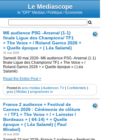
Le Mediascope
le "OFF" Medias / Politique / Economie
M6 audience PSG -Arsenal (1-1)
finale Ligue des Champions/ TF1
« The Voice » / Roland Garros 2026 +
« Quelle époque » ( Léa Salamé)
31 mai 2026
Samedi 30 mai 2026- M6 audience PSG -Arsenal (1-1)
finale Ligue des Champions/ TF1 « The Voice » /
Roland Garros 2026 + « Quelle époque » ( Léa
Salamé)
Read the Entire Post >
Posted in
actu-medias
|
Audiences TV
|
Confidentiels
|
gras
|
Médias
|
programmes tv
France 2 audience « Festival de
Cannes 2026 : Cérémonie de clôture
» / TF1 « The Voice » / « Leinster /
Bordeaux » ( 64-14) + « Quelle
époque » ( Léa Salamé) ( Paul
Mirabel)
24 mai 2026
Samedi 23 mai 2026- France 2 audience « Festival de