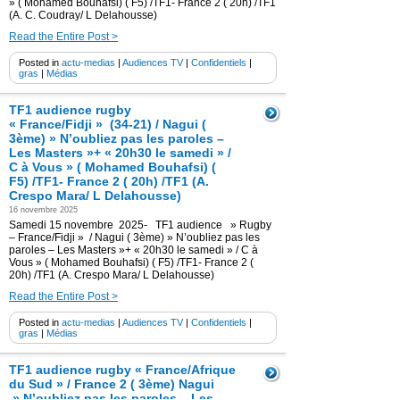
» ( Mohamed Bouhafsi) ( F5) /TF1- France 2 ( 20h) /TF1
(A. C. Coudray/ L Delahousse)
Read the Entire Post >
Posted in
actu-medias
|
Audiences TV
|
Confidentiels
|
gras
|
Médias
TF1 audience rugby
« France/Fidji » (34-21) / Nagui (
3ème) » N’oubliez pas les paroles –
Les Masters »+ « 20h30 le samedi » /
C à Vous » ( Mohamed Bouhafsi) (
F5) /TF1- France 2 ( 20h) /TF1 (A.
Crespo Mara/ L Delahousse)
16 novembre 2025
Samedi 15 novembre 2025- TF1 audience » Rugby
– France/Fidji » / Nagui ( 3ème) » N’oubliez pas les
paroles – Les Masters »+ « 20h30 le samedi » / C à
Vous » ( Mohamed Bouhafsi) ( F5) /TF1- France 2 (
20h) /TF1 (A. Crespo Mara/ L Delahousse)
Read the Entire Post >
Posted in
actu-medias
|
Audiences TV
|
Confidentiels
|
gras
|
Médias
TF1 audience rugby « France/Afrique
du Sud » / France 2 ( 3ème) Nagui
» N’oubliez pas les paroles – Les