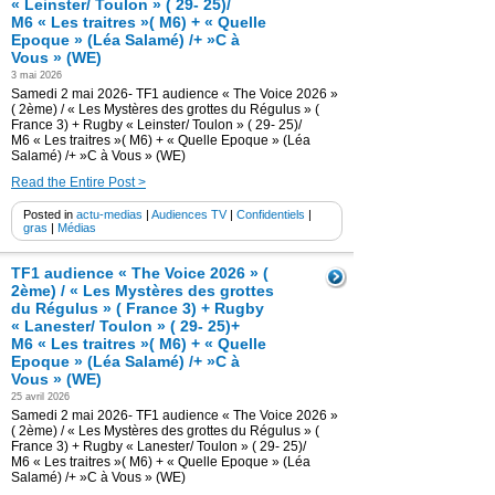
« Leinster/ Toulon » ( 29- 25)/
M6 « Les traitres »( M6) + « Quelle
Epoque » (Léa Salamé) /+ »C à
Vous » (WE)
3 mai 2026
Samedi 2 mai 2026- TF1 audience « The Voice 2026 »
( 2ème) / « Les Mystères des grottes du Régulus » (
France 3) + Rugby « Leinster/ Toulon » ( 29- 25)/
M6 « Les traitres »( M6) + « Quelle Epoque » (Léa
Salamé) /+ »C à Vous » (WE)
Read the Entire Post >
Posted in
actu-medias
|
Audiences TV
|
Confidentiels
|
gras
|
Médias
TF1 audience « The Voice 2026 » (
2ème) / « Les Mystères des grottes
du Régulus » ( France 3) + Rugby
« Lanester/ Toulon » ( 29- 25)+
M6 « Les traitres »( M6) + « Quelle
Epoque » (Léa Salamé) /+ »C à
Vous » (WE)
25 avril 2026
Samedi 2 mai 2026- TF1 audience « The Voice 2026 »
( 2ème) / « Les Mystères des grottes du Régulus » (
France 3) + Rugby « Lanester/ Toulon » ( 29- 25)/
M6 « Les traitres »( M6) + « Quelle Epoque » (Léa
Salamé) /+ »C à Vous » (WE)