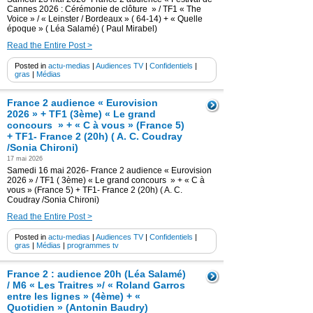
Cannes 2026 : Cérémonie de clôture » / TF1 « The
Voice » / « Leinster / Bordeaux » ( 64-14) + « Quelle
époque » ( Léa Salamé) ( Paul Mirabel)
Read the Entire Post >
Posted in
actu-medias
|
Audiences TV
|
Confidentiels
|
gras
|
Médias
France 2 audience « Eurovision
2026 » + TF1 (3ème) « Le grand
concours » + « C à vous » (France 5)
+ TF1- France 2 (20h) ( A. C. Coudray
/Sonia Chironi)
17 mai 2026
Samedi 16 mai 2026- France 2 audience « Eurovision
2026 » / TF1 ( 3ème) « Le grand concours » + « C à
vous » (France 5) + TF1- France 2 (20h) ( A. C.
Coudray /Sonia Chironi)
Read the Entire Post >
Posted in
actu-medias
|
Audiences TV
|
Confidentiels
|
gras
|
Médias
|
programmes tv
France 2 : audience 20h (Léa Salamé)
/ M6 « Les Traitres »/ « Roland Garros
entre les lignes » (4ème) + «
Quotidien » (Antonin Baudry)