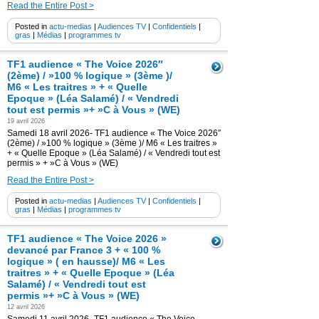
Read the Entire Post >
Posted in
actu-medias
|
Audiences TV
|
Confidentiels
|
gras
|
Médias
|
programmes tv
TF1 audience « The Voice 2026″
(2ème) / »100 % logique » (3ème )/
M6 « Les traitres » + « Quelle
Epoque » (Léa Salamé) / « Vendredi
tout est permis »+ »C à Vous » (WE)
19 avril 2026
Samedi 18 avril 2026- TF1 audience « The Voice 2026″
(2ème) / »100 % logique » (3ème )/ M6 « Les traitres »
+ « Quelle Epoque » (Léa Salamé) / « Vendredi tout est
permis » + »C à Vous » (WE)
Read the Entire Post >
Posted in
actu-medias
|
Audiences TV
|
Confidentiels
|
gras
|
Médias
|
programmes tv
TF1 audience « The Voice 2026 »
devancé par France 3 + « 100 %
logique » ( en hausse)/ M6 « Les
traitres » + « Quelle Epoque » (Léa
Salamé) / « Vendredi tout est
permis »+ »C à Vous » (WE)
12 avril 2026