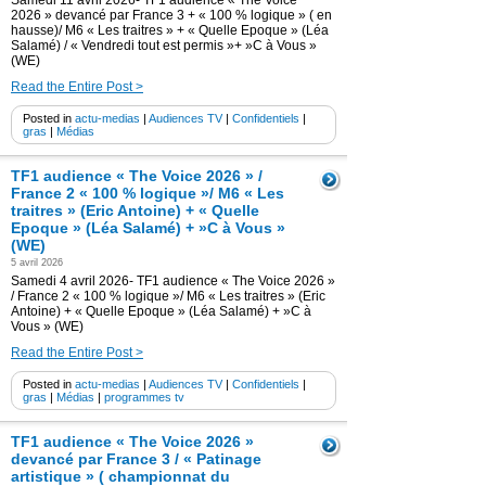
Samedi 11 avril 2026- TF1 audience « The Voice
2026 » devancé par France 3 + « 100 % logique » ( en
hausse)/ M6 « Les traitres » + « Quelle Epoque » (Léa
Salamé) / « Vendredi tout est permis »+ »C à Vous »
(WE)
Read the Entire Post >
Posted in
actu-medias
|
Audiences TV
|
Confidentiels
|
gras
|
Médias
TF1 audience « The Voice 2026 » /
France 2 « 100 % logique »/ M6 « Les
traitres » (Eric Antoine) + « Quelle
Epoque » (Léa Salamé) + »C à Vous »
(WE)
5 avril 2026
Samedi 4 avril 2026- TF1 audience « The Voice 2026 »
/ France 2 « 100 % logique »/ M6 « Les traitres » (Eric
Antoine) + « Quelle Epoque » (Léa Salamé) + »C à
Vous » (WE)
Read the Entire Post >
Posted in
actu-medias
|
Audiences TV
|
Confidentiels
|
gras
|
Médias
|
programmes tv
TF1 audience « The Voice 2026 »
devancé par France 3 / « Patinage
artistique » ( championnat du