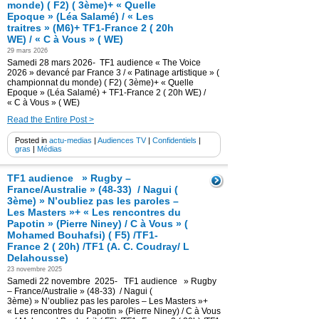
monde) ( F2) ( 3ème)+ « Quelle
Epoque » (Léa Salamé) / « Les
traitres » (M6)+ TF1-France 2 ( 20h
WE) / « C à Vous » ( WE)
29 mars 2026
Samedi 28 mars 2026- TF1 audience « The Voice
2026 » devancé par France 3 / « Patinage artistique » (
championnat du monde) ( F2) ( 3ème)+ « Quelle
Epoque » (Léa Salamé) + TF1-France 2 ( 20h WE) /
« C à Vous » ( WE)
Read the Entire Post >
Posted in
actu-medias
|
Audiences TV
|
Confidentiels
|
gras
|
Médias
TF1 audience » Rugby –
France/Australie » (48-33) / Nagui (
3ème) » N’oubliez pas les paroles –
Les Masters »+ « Les rencontres du
Papotin » (Pierre Niney) / C à Vous » (
Mohamed Bouhafsi) ( F5) /TF1-
France 2 ( 20h) /TF1 (A. C. Coudray/ L
Delahousse)
23 novembre 2025
Samedi 22 novembre 2025- TF1 audience » Rugby
– France/Australie » (48-33) / Nagui (
3ème) » N’oubliez pas les paroles – Les Masters »+
« Les rencontres du Papotin » (Pierre Niney) / C à Vous