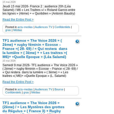
15 mai 2026
Jeudi 15 mai 2026- France 2 : audience 20h (Léa
Salamé) / M6 « Les Traitres »/ « Roland Garros entre
les lignes » (4ème) + « Quotidien » (Antonin Baudry)
Read the Entire Post >
Posted in
actu-medias
|
Audiences TV
|
Confidentiels
|
gras
|
Médias
TF1 audience « The Voice 2026 » (
2ème) + rugby féminin « Ecosse –
France »( 28- 69) / « Qui restera dans
la lumière » ( 3ème) + « Les traitres »(
M6)+ «Quelle Epoque » (Léa Salamé)
10 mai 2026
Samedi 9 mai 2026- TF1 audience « The Voice 2026 »
( 2ème) + rugby féminin « Ecosse – France »( 28- 69) /
« Qui restera dans la lumière » ( 3ème) + « Les
traitres »( M6)+ «Quelle Epoque » (L. Salamé)
Read the Entire Post >
Posted in
actu-medias
|
Audiences TV
|
Bourse
|
Confidentiels
|
gras
|
Médias
TF1 audience « The Voice 2026 »
(2ème) / « Les Mystères des grottes
du Régulus » ( France 3) + Rugby