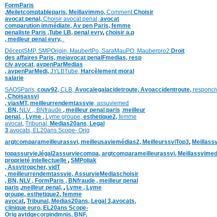
FormParis
,
Meiletcomptableparis
,
Meillavimmo,
Comment
Choisir
avocat penal,
Choisir avocat penal,
avocat
comparution immédiate,
Av pen Paris,
femme
penaliste Paris
,Tube LB,
penal evry
,
choisir a.p
,
meilleur penal evry,
DéceptSMP,
SMP
Origin,
MaubertPo,
SaraMauPO,
Mauberpro2
Droit
des affaires Paris,
meiavocat penalFmedias,
resp
civ avocat
,
avpenParMedias
,
avpenParMedi,
JYLBTube,
Harcèlement moral
salarie
SAOSParis,
couv92,
CLB,
Avocalegalacidetroute,
Avoaccidentroute,
responci
,
Choisassvi
,
viasMT,
meilleurrendemtassvie
,
assuviemed
,
BN,
NLV ,
,
BNfraude
,
meilleur penal paris
,
meilleur
penal,
,
Lyme ,
Lyme groupe,
esthetique2,
femme
avocat
,
Tribunal,
Medias20ans
,
Legal
3
,
avocats,
EL20ans Scope- Orig
argtcomparameilleurassvi,
meilleusaviemédias
2,
MeilleurssviTop3
,
Meillass
topassurvie
,
légal2assurviecompa,
argtcomparameilleurassvi,
Meillassvimed
proprieté intellectuelle
,
SMPoliak
,
Assvtropcher,
vidT
,
meilleurrendemtassvie,
AssurvieMediaschoisir
,
BN,
NLV ,
FormParis ,
BNfraude ,
meilleur penal
paris
,
meilleur penal,
,
Lyme ,
Lyme
groupe,
esthetique2,
femme
avocat
,
Tribunal,
Medias20ans,
Legal 3
,
avocats,
clinique
euro,
EL20ans Scope-
Orig
avtdgecorpindmnis,
BNF,