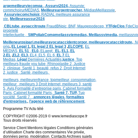
argemeilleurviecompa ,
Assurvi2024,
Assurvie:
commchoirurMEDIAS
,
Meilleureargentropcher,
Médias
Meillassvie
,
Assurviecomchoisir,
RADIAL meilleure assurance
vie
,
Meilleureassur2024
CBLtube,
avoaccitroute
FraudBNpic,
BNF,
Maugepodecep,
YTFdeClos
FdeClo
proprieté
intellectuelle
,
SMPoliak
Compmeilassviemedias,
Meillassvimedia,
meillassrv
Meilleneurpsipari,
meilleuravocataccidentcorpor,
meilleuavocataccidroute,
N
orig
,
EL Legal 1
,
EL legal 2
EL legal 3
,
ELCOPE
,
EL
MEDIAS,
EL 51
,
EL0,
ELaegt ,
EL,
EL1,
EL
2,
EL
,
EL2,
EL3,
EL4,
EL5,
EL 6,
EL 7
EL
Medias,
Légal
Dernières
Actualités,
justice
,
Top
meilleurs
,
fraude you tube
,
Rhinoplastie 2
,
Justice
2
,
clinique
,
Santé 1
, beauté,
refus 2
,
Droit Internet
2
,
justice
, Santé ,
meilleurs
,
meilleurs
,
meilleurenfrance,
topmeilleur,
consommation
,
meilleur ,
meilleurs 3,
Droit Internet
,
meilleurs 3,
santé
5,
Avis
,
Formalité d’entreprise paris,
Cabinet formalité
Paris,
Cabinet formalité Paris,
Santé 7, TUP,
Tup
société,
Santé 7
,
,
annonces légales,
formalites
d’entreprises,
,
l’agence web de référencement
,
Programme TV Actu télé
COPYRIGHT ©2006-2019 © www.lemediascope.fr
Tous droits réservés
Service Client Mentions légales Conditions générales
d’utilisation Charte des commentaires Vie privée,
données perso. modération. Contacts Archives sujets