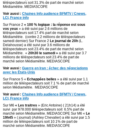
téléspectateurs soit 31.3% de part de marché selon
Médiamétrie. MEDIASCOPE
Voir aussi :
Chaines Info audience BFMTV / Cnews,
LCI, France info
Sur France 2
« 100 % logique : la réponse est sous
vos yeux
» a été suivi par 2.6 millions de
téléspectateurs soit 17.4% part de marché selon
Médiamétrie. (contre 2.2 millions de téléspectateurs
samedi dernier) Sur France 2
Le journal de 20h
(L.
Delahousse) a été suivi par 3.6 millions de
téléspectateurs soit 23.4% de part de marché selon
Médiamétrie. «
20h30 le samedi »
a été suivi par 3.7
millions de téléspectateurs soit 23.4% de part de
marché selon Médiamétrie. MEDIASCOPE
Voir aussi :
Guerre en Iran : échec des négociations
avec les États-Unis
Sur France 5 «
Echappées belles
» a été suivi par 1.1
million de téléspectateurs soit 7.1 % de part de marché
selon Médiamétrie. MEDIASCOPE
Voir aussi :
Chaines Info audience BFMTV / Cnews,
LCI, France info
Sur M6
« Les traitres
» (Eric Antoine) ( 21h14) a été
suivi par 978.000 téléspectateurs soit 6.5% part de
marché selon Médiamétrie. MEDIASCOPE Sur M6 «
Le
19h45
» ( journal) (Ashley Chevalier) a été suivi par 1.5
million de téléspectateurs soit 10.1% de part de
marché selon Médiamétrie. MEDIASCOPE