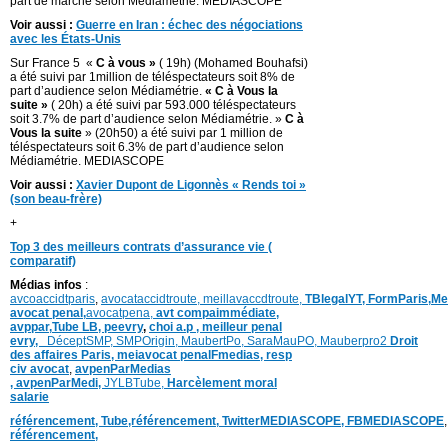
part de marché selon Médiamétrie. MEDIASCOPE
Voir aussi :
Guerre en Iran : échec des négociations
avec les États-Unis
Sur France 5 «
C à vous »
( 19h) (Mohamed Bouhafsi)
a été suivi par 1million de téléspectateurs soit 8% de
part d’audience selon Médiamétrie.
«
C à Vous la
suite »
( 20h) a été suivi par 593.000 téléspectateurs
soit 3.7% de part d’audience selon Médiamétrie. »
C à
Vous la suite
» (20h50) a été suivi par 1 million de
téléspectateurs soit 6.3% de part d’audience selon
Médiamétrie. MEDIASCOPE
Voir aussi :
Xavier Dupont de Ligonnès « Rends toi »
(son beau-frère)
+
Top 3 des meilleurs contrats d’assurance vie (
comparatif)
Médias infos
:
avcoaccidtparis
,
avocataccidtroute,
meillavaccdtroute,
TBlegalYT,
FormParis,
Me
avocat penal,
avocatpena,
avt compaimmédiate,
avppar
,
Tube LB,
peevry
,
choi a.p ,
meilleur penal
evry,
DéceptSMP,
SMP
Origin,
MaubertPo,
SaraMauPO,
Mauberpro2
Droit
des affaires Paris,
meiavocat penalFmedias,
resp
civ avocat
,
avpenParMedias
,
avpenParMedi,
JYLBTube,
Harcèlement moral
salarie
référencement,
Tube,référencement,
TwitterMEDIASCOPE,
FBMEDIASCOPE
référencement,