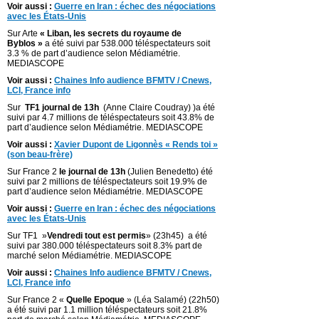
Voir aussi :
Guerre en Iran : échec des négociations
avec les États-Unis
Sur Arte
« Liban, les secrets du royaume de
Byblos »
a été suivi par 538.000 téléspectateurs soit
3.3 % de part d’audience selon Médiamétrie.
MEDIASCOPE
Voir aussi :
Chaines Info audience BFMTV / Cnews,
LCI, France info
Sur
TF1 journal de 13h
(Anne Claire Coudray) )a été
suivi par 4.7 millions de téléspectateurs soit 43.8% de
part d’audience selon Médiamétrie. MEDIASCOPE
Voir aussi :
Xavier Dupont de Ligonnès « Rends toi »
(son beau-frère)
Sur France 2
le journal de 13h
(Julien Benedetto) été
suivi par 2 millions de téléspectateurs soit 19.9% de
part d’audience selon Médiamétrie. MEDIASCOPE
Voir aussi :
Guerre en Iran : échec des négociations
avec les États-Unis
Sur TF1 »
Vendredi tout est permis
» (23h45) a été
suivi par 380.000 téléspectateurs soit 8.3% part de
marché selon Médiamétrie. MEDIASCOPE
Voir aussi :
Chaines Info audience BFMTV / Cnews,
LCI, France info
Sur France 2 «
Quelle Epoque
» (Léa Salamé) (22h50)
a été suivi par 1.1 million téléspectateurs soit 21.8%