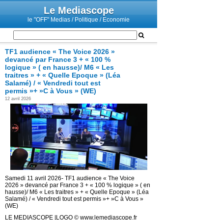
Le Mediascope
le "OFF" Medias / Politique / Economie
TF1 audience « The Voice 2026 »
devancé par France 3 + « 100 %
logique » ( en hausse)/ M6 « Les
traitres » + « Quelle Epoque » (Léa
Salamé) / « Vendredi tout est
permis »+ »C à Vous » (WE)
12 avril 2026
Samedi 11 avril 2026- TF1 audience « The Voice
2026 » devancé par France 3 + « 100 % logique » ( en
hausse)/ M6 « Les traitres » + « Quelle Epoque » (Léa
Salamé) / « Vendredi tout est permis »+ »C à Vous »
(WE)
LE MEDIASCOPE |LOGO © www.lemediascope.fr