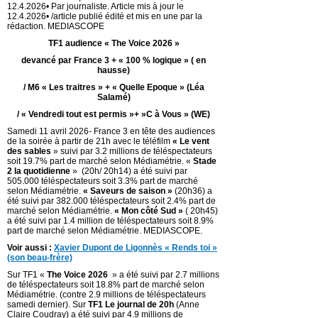
12.4.2026• Par journaliste. Article mis à jour le
12.4.2026• /article publié édité et mis en une par la
rédaction. MEDIASCOPE
TF1 audience « The Voice 2026 »
devancé par France 3 + « 100 % logique » ( en
hausse)
/ M6 « Les traitres » + « Quelle Epoque » (Léa
Salamé)
/ « Vendredi tout est permis »+ »C à Vous » (WE)
Samedi 11 avril 2026- France 3 en tête des audiences
de la soirée à partir de 21h avec le téléfilm
« Le vent
des sables
» suivi par 3.2 millions de téléspectateurs
soit 19.7% part de marché selon Médiamétrie. «
Stade
2 la quotidienne
» (20h/ 20h14) a été suivi par
505.000 téléspectateurs soit 3.3% part de marché
selon Médiamétrie.
« Saveurs de saison »
(20h36) a
été suivi par 382.000 téléspectateurs soit 2.4% part de
marché selon Médiamétrie.
« Mon côté Sud »
( 20h45)
a été suivi par 1.4 million de téléspectateurs soit 8.9%
part de marché selon Médiamétrie. MEDIASCOPE.
Voir aussi :
Xavier Dupont de Ligonnès « Rends toi »
(son beau-frère)
Sur TF1 «
The Voice 2026
» a été suivi par 2.7 millions
de téléspectateurs soit 18.8% part de marché selon
Médiamétrie. (contre 2.9 millions de téléspectateurs
samedi dernier). Sur
TF1 Le journal de 20h
(Anne
Claire Coudray) a été suivi par 4.9 millions de