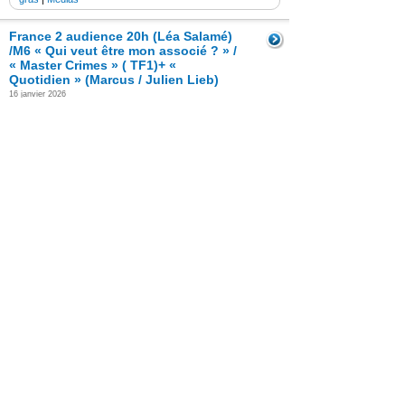
France 2 audience 20h (Léa Salamé)
/M6 « Qui veut être mon associé ? » /
« Master Crimes » ( TF1)+ «
Quotidien » (Marcus / Julien Lieb)
16 janvier 2026
Jeudi 15 janvier 2026 – France 2 audience 20h (Léa
Salamé) /M6 « Qui veut être mon associé ? » / « Master
Crimes » ( TF1)+ « Quotidien » (Marcus / Julien Lieb)
Read the Entire Post >
Posted in
actu-medias
|
Audiences TV
|
Confidentiels
|
gras
|
Médias
TF1 audience » Master crimes »/
France 2 (Léa Salamé) ( 20h) / M6
« Qui veut être mon associé 2026 » «
Quotidien » (Nordine Ganso)
9 janvier 2026
Jeudi 8 janvier 2026 -TF1 audience » Master crimes »/
France 2 (Léa Salamé) ( 20h) / M6 « Qui veut être mon
associé 2026 » « Quotidien » (Nordine Ganso)
Read the Entire Post >
Posted in
actu-medias
|
Audiences TV
|
Confidentiels
|
gras
|
Médias