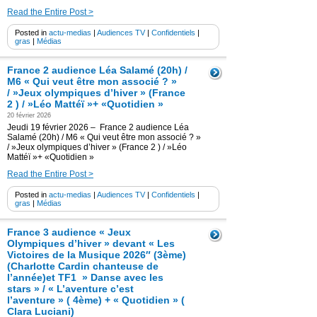
Read the Entire Post >
Posted in
actu-medias
|
Audiences TV
|
Confidentiels
|
gras
|
Médias
France 2 audience Léa Salamé (20h) /
M6 « Qui veut être mon associé ? »
/ »Jeux olympiques d’hiver » (France
2 ) / »Léo Mattéï »+ «Quotidien »
20 février 2026
Jeudi 19 février 2026 – France 2 audience Léa
Salamé (20h) / M6 « Qui veut être mon associé ? »
/ »Jeux olympiques d’hiver » (France 2 ) / »Léo
Mattéï »+ «Quotidien »
Read the Entire Post >
Posted in
actu-medias
|
Audiences TV
|
Confidentiels
|
gras
|
Médias
France 3 audience « Jeux
Olympiques d’hiver » devant « Les
Victoires de la Musique 2026″ (3ème)
(Charlotte Cardin chanteuse de
l’année)et TF1 » Danse avec les
stars » / « L’aventure c’est
l’aventure » ( 4ème) + « Quotidien » (
Clara Luciani)