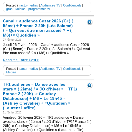
Posted in
actu-medias
|
Audiences TV
|
Confidentiels
|
gras
|
Médias
|
programmes tv
Canal + audience Cesar 2026 (C+) (
5ème) + France 2 20h (Léa Salamé)
/ » Qui veut être mon associé ? » (
M6)+« Quotidien »
27 février 2026
Jeudi 26 février 2026 – Canal + audience Cesar 2026
(C+) ( 5ème) + France 2 20h (Léa Salamé) / » Qui veut
être mon associé ? » ( M6)+« Quotidien »
Read the Entire Post >
Posted in
actu-medias
|
Audiences TV
|
Confidentiels
|
Médias
TF1 audience « Danse avec les
stars » ( 2ème) / « JO d’hiver » + TF1/
France 2 ( 20h) » Coudray
Delahousse) + M6 « Le 19h45 »
(Ashley Chevalier) + «Quotidien »
(Laurent Laffite)
21 février 2026
Vendredi 20 février 2026 – TF1 audience « Danse
avec les stars » ( 2ème) / « JO d’hiver » TF1/ France 2 (
20h) » Coudray Delahousse) + M6 « Le 19h45 »
(Ashley Chevalier) + «Quotidien » (Laurent Laffite)