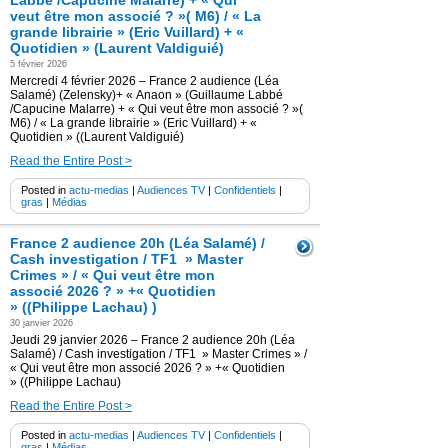
Labbé /Capucine Malarre) + « Qui
veut être mon associé ? »( M6) / « La
grande librairie » (Eric Vuillard) + «
Quotidien » (Laurent Valdiguié)
5 février 2026
Mercredi 4 février 2026 – France 2 audience (Léa
Salamé) (Zelensky)+ « Anaon » (Guillaume Labbé
/Capucine Malarre) + « Qui veut être mon associé ? »(
M6) / « La grande librairie » (Eric Vuillard) + «
Quotidien » ((Laurent Valdiguié)
Read the Entire Post >
Posted in
actu-medias
|
Audiences TV
|
Confidentiels
|
gras
|
Médias
France 2 audience 20h (Léa Salamé) /
Cash investigation / TF1 » Master
Crimes » / « Qui veut être mon
associé 2026 ? » +« Quotidien
» ((Philippe Lachau) )
30 janvier 2026
Jeudi 29 janvier 2026 – France 2 audience 20h (Léa
Salamé) / Cash investigation / TF1 » Master Crimes » /
« Qui veut être mon associé 2026 ? » +« Quotidien
» ((Philippe Lachau)
Read the Entire Post >
Posted in
actu-medias
|
Audiences TV
|
Confidentiels
|
gras
|
Médias