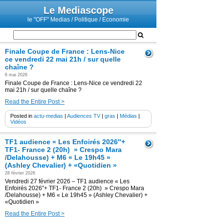
Le Mediascope
le "OFF" Medias / Politique / Economie
Finale Coupe de France : Lens-Nice
ce vendredi 22 mai 21h / sur quelle
chaîne ?
6 mai 2026
Finale Coupe de France : Lens-Nice ce vendredi 22
mai 21h / sur quelle chaîne ?
Read the Entire Post >
Posted in
actu-medias
|
Audiences TV
|
gras
|
Médias
|
Vidéos
TF1 audience « Les Enfoirés 2026″+
TF1- France 2 (20h) » Crespo Mara
/Delahousse) + M6 « Le 19h45 »
(Ashley Chevalier) + «Quotidien »
28 février 2026
Vendredi 27 février 2026 – TF1 audience « Les
Enfoirés 2026″+ TF1- France 2 (20h) » Crespo Mara
/Delahousse) + M6 « Le 19h45 » (Ashley Chevalier) +
«Quotidien »
Read the Entire Post >