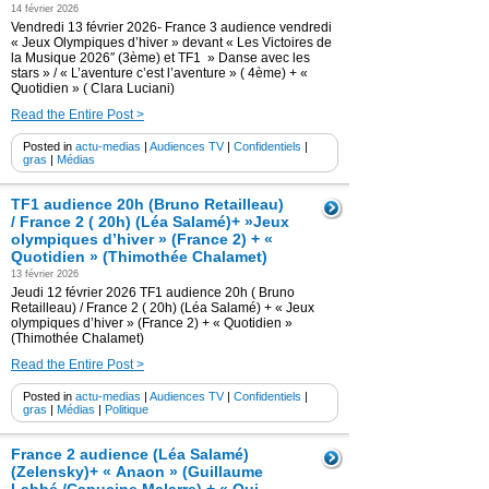
14 février 2026
Vendredi 13 février 2026- France 3 audience vendredi
« Jeux Olympiques d’hiver » devant « Les Victoires de
la Musique 2026″ (3ème) et TF1 » Danse avec les
stars » / « L’aventure c’est l’aventure » ( 4ème) + «
Quotidien » ( Clara Luciani)
Read the Entire Post >
Posted in
actu-medias
|
Audiences TV
|
Confidentiels
|
gras
|
Médias
TF1 audience 20h (Bruno Retailleau)
/ France 2 ( 20h) (Léa Salamé)+ »Jeux
olympiques d’hiver » (France 2) + «
Quotidien » (Thimothée Chalamet)
13 février 2026
Jeudi 12 février 2026 TF1 audience 20h ( Bruno
Retailleau) / France 2 ( 20h) (Léa Salamé) + « Jeux
olympiques d’hiver » (France 2) + « Quotidien »
(Thimothée Chalamet)
Read the Entire Post >
Posted in
actu-medias
|
Audiences TV
|
Confidentiels
|
gras
|
Médias
|
Politique
France 2 audience (Léa Salamé)
(Zelensky)+ « Anaon » (Guillaume