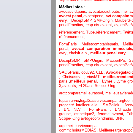
Médias infos
:
avcoaccidtparis
,
avocataccidtroute,
meilla
avocat penal,
avocatpena,
avt compaimmé
evry,
DéceptSMP,
SMP
Origin,
MaubertP
penalFmedias,
resp civ avocat
,
avpenParM
référencement,
Tube,référencement,
Twit
référencement,
FormParis ,
Meiletcomptableparis
,
Meil
penal,
avocat comparution immédiat
evry
,
choisir a.p ,
meilleur penal evry,
DéceptSMP,
SMP
Origin,
MaubertPo,
S
penalFmedias,
resp civ avocat
,
avpenParM
SAOSParis,
couv92,
CLB,
Avocalegalacid
,
Choisassvi ,
viasMT,
meilleurrendemt
paris
,
meilleur penal,
,
Lyme ,
Lyme gr
3
,
avocats,
EL20ans Scope- Orig
argtcomparameilleurassvi,
meilleusaviemé
topassurvie
,
légal2assurviecompa,
argtcom
proprieté intellectuelle
,
SMPoliak ,
Assv
,
BN,
NLV ,
FormParis ,
BNfraud
groupe,
esthetique2,
femme avocat
,
Tri
Scope- Orig
avtdgecorpindmnis,
BNF,
argemeilleurvi
commchoirurMEDIAS
,
Meilleureargentropc