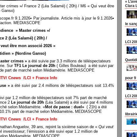
« L’ave
er crimes »/ France 2 (Léa Salamé) ( 20h) / M6 « Qui veut être
Clara 
ine Ganso)
r 9.1.2026• Par journaliste. Article mis à jour le 9.1.2026•
a rédaction. MEDIASCOPE
le san
dience » Master crimes »/
ce 2 (Léa Salamé) ( 20h) /
LCI 20
 veut être mon associé 2026 »
tidien » (Nordine Ganso)
Quotid
aster crimes »
a été suivie par 3.3 millions de téléspectateurs
rie. Sur
TF1
Le journal de 20h
( Gilles Bouleau) a été suivi par
4% de part de marché selon Médiamétrie. MEDIASCOPE
MTV/ Cnews /LCI + France Info
pour 9
use »
a été suivi par 2.4 millions de téléspectateurs soit 13.4%
LCI 20
ivi par 1.2 million de téléspectateurs soit 7% part de marché
ance 2
Le journal de 20h
(Léa Salamé) a été suivi par 4 millions
rché selon Médiamétrie. «
Mot de passe : duel
»
( 21h) a été
it 10.1% part de marché selon Médiamétrie
.
MEDIASCOPE
librair
MTV/ Cnews /LCI + France Info
athan Anguelov, 39 ans, rejoint la sixième saison de «
Qui veut
nvestisseur; l’émission a été suivi epar 1.2 million de
é selon Médiamétrie. MEDIASCOPE