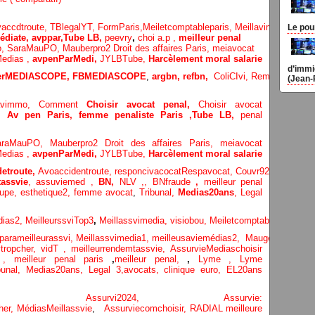
vaccdtroute,
TBlegalYT,
FormParis,
Meiletcomptableparis
,
Meillavimmo,
Choi
Le pou
diate, avppar
,
Tube LB,
peevry
,
choi a.p ,
meilleur penal
o,
SaraMauPO,
Mauberpro2
Droit des affaires Paris,
meiavocat
edias ,
avpenParMedi,
JYLBTube,
Harcèlement moral salarie
d’immi
terMEDIASCOPE,
FBMEDIASCOPE
,
argbn,
refbn,
ColiCIvi,
Remypics
,
Med
(Jean-
lavimmo,
Comment
Choisir avocat penal,
Choisir avocat
e,
Av pen Paris,
femme penaliste Paris
,Tube LB,
penal
araMauPO,
Mauberpro2
Droit des affaires Paris,
meiavocat
edias ,
avpenParMedi,
JYLBTube,
Harcèlement moral salarie
etroute,
Avoaccidentroute,
responcivacocat
Respavocat,
Couvr92,
Meilleur
assvie
,
assuviemed ,
BN,
NLV ,
,
BNfraude
,
meilleur penal
oupe,
esthetique2,
femme avocat
,
Tribunal,
Medias20ans
,
Legal
dias
2,
MeilleurssviTop3
,
Meillassvimedia,
visiobou
,
Meiletcomptableparis
,
Ass
parameilleurassvi,
Meillassvimedia1,
meilleusaviemédias
2,
Maugepodecep,
tropcher,
vidT ,
meilleurrendemtassvie,
AssurvieMediaschoisir
e ,
meilleur penal paris
,
meilleur penal,
,
Lyme ,
Lyme
bunal,
Medias20ans,
Legal 3
,
avocats, clinique
euro,
EL20ans
ecompa ,
Assurvi2024,
Assurvie:
her,
Médias
Meillassvie
,
Assurviecomchoisir,
RADIAL meilleure