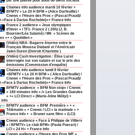
par une plainte pour abus de biens sociaux
Chaines info audience mardi 10 février +
BFMTV « Le 20 H BFM » (Alice Darfeuille) /
Cnews « l’Heure des Pros » (Pascal Praud)/
h «Face à Darius Rochebin)»+ France Info
France 2 audience « Jeux olympiques
d’hiver » / TF1- France 2 ( 20h) (J. B.
Boursier/Léa Salamé) / M6 » Scènes de
s »+ « Quotidien »
(Vidéo) NBA- Bagarre énorme entre le
Français Moussa Diabaté et l’Américain
Jalen Duren (Detroit /Charlotte )
(Vidéo) Cash Investigation : Élise Lucet
interrogée sur son salaire et sur le prix des
émissions (Commission d’enquête)
Chaines info audience lundi 9 février
+BFMTV « Le 20 H BFM » ( Alice Darfeuille) /
Cnews « l’Heure des Pros » (Pascal Praud)/
h «Face à Darius Rochebin)»+ France Info
BFMTV audience « BFM Non stop» / Cnews
« 180 minutes info » /« Les Grandes Gueules
» +« LCI Direct » (Marie-Aline Méliyi) +
 info
BFMTV audience « BFM Première » + «
Télématin » + Cnews / LCI « la matinale » +
France Info + » Brunet sans filtre » (LCI)
Cnews audience « Face à Philippe de Villiers
» / BFMTV« Le club BFM» (Paola Puerari) /
LCI « 24 H» + France Info
Cnews audience « l’Heure des Pros WE »