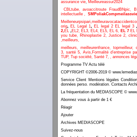
assurance vie
,
Meilleureassur2024
CBLtube,
avoaccitroute
FraudBNpic,
B
intellectuelle
,
SMPoliak
Compmeilassvie
Meilleneurpsipari,
meilleuravocataccidentco
orig
,
EL Legal 1
,
EL legal 2
EL legal 3
2,
EL
,
EL2,
EL3,
EL4,
EL5,
EL 6,
EL 7
EL 
you tube
,
Rhinoplastie 2
,
Justice 2
,
clini
,
meilleurs
,
meilleurs
,
meilleurenfrance,
topmeilleur,
3,
santé 5,
Avis
,
Formalité d’entreprise p
TUP,
Tup société,
Santé 7
,
,
annonces lég
Programme TV Actu télé
COPYRIGHT ©2006-2019 © www.lemediasco
Service Client Mentions légales Conditio
données perso. modération. Contacts Archi
La fréquentation du MEDIASCOPE © www.le
Abonnez vous à partir de 1 €
Réagir
Ajouter
Archives MEDIASCOPE
Suivez-nous