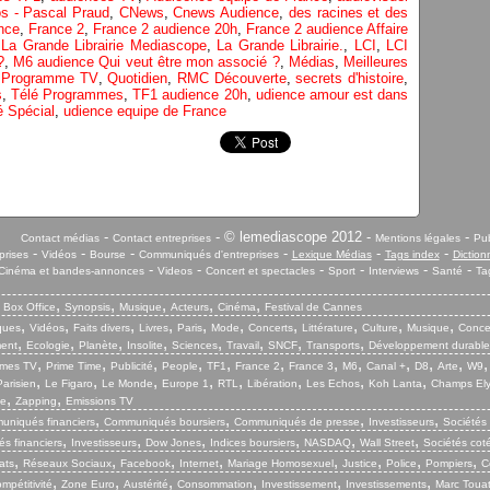
os - Pascal Praud
,
CNews
,
Cnews Audience
,
des racines et des
nce
,
France 2
,
France 2 audience 20h
,
France 2 audience Affaire
,
La Grande Librairie Mediascope
,
La Grande Librairie.
,
LCI
,
LCI
?
,
M6 audience Qui veut être mon associé ?
,
Médias
,
Meilleures
,
Programme TV
,
Quotidien
,
RMC Découverte
,
secrets d'histoire
,
s
,
Télé Programmes
,
TF1 audience 20h
,
udience amour est dans
 Spécial
,
udience equipe de France
-
- © lemediascope 2012 -
-
Contact médias
Contact entreprises
Mentions légales
Pub
-
-
-
-
-
-
prises
Vidéos
Bourse
Communiqués d'entreprises
Lexique Médias
Tags index
Diction
-
-
-
-
-
-
Cinéma et bandes-annonces
Videos
Concert et spectacles
Sport
Interviews
Santé
Ta
,
,
,
,
,
,
Box Office
Synopsis
Musique
Acteurs
Cinéma
Festival de Cannes
,
,
,
,
,
,
,
,
,
,
iques
Vidéos
Faits divers
Livres
Paris
Mode
Concerts
Littérature
Culture
Musique
Conce
,
,
,
,
,
,
,
,
ent
Ecologie
Planète
Insolite
Sciences
Travail
SNCF
Transports
Développement durable
,
,
,
,
,
,
,
,
,
,
,
mes TV
Prime Time
Publicité
People
TF1
France 2
France 3
M6
Canal +
D8
Arte
W9
,
,
,
,
,
,
,
,
arisien
Le Figaro
Le Monde
Europe 1
RTL
Libération
Les Echos
Koh Lanta
Champs El
,
,
ie
Zapping
Emissions TV
,
,
,
,
niqués financiers
Communiqués boursiers
Communiqués de presse
Investisseurs
Sociétés
,
,
,
,
,
,
s financiers
Investisseurs
Dow Jones
Indices boursiers
NASDAQ
Wall Street
Sociétés cot
,
,
,
,
,
,
,
,
ats
Réseaux Sociaux
Facebook
Internet
Mariage Homosexuel
Justice
Police
Pompiers
C
,
,
,
,
,
,
mpétitivité
Zone Euro
Austérité
Consommation
Investissement
Investissements
Marc Touat