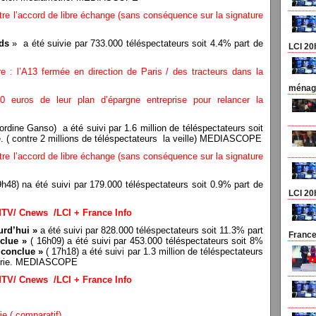
re l’accord de libre échange (sans conséquence sur la signature
ds
» a été suivie par 733.000 téléspectateurs soit 4.4% part de
LCI 20
re : l’A13 fermée en direction de Paris / des tracteurs dans la
ménage
000 euros de leur plan d’épargne entreprise pour relancer la
ordine Ganso) a été suivi par 1.6 million de téléspectateurs soit
. ( contre 2 millions de téléspectateurs la veille) MEDIASCOPE
re l’accord de libre échange (sans conséquence sur la signature
h48) na été suivi par 179.000 téléspectateurs soit 0.9% part de
LCI 20
MTV/ Cnews /LCI + France Info
rd’hui »
a été suivi par 828.000 téléspectateurs soit 11.3% part
France
nclue »
( 16h09) a été suivi par 453.000 téléspectateurs soit 8%
 conclue »
( 17h18) a été suivi par 1.3 million de téléspectateurs
étrie. MEDIASCOPE
MTV/ Cnews /LCI + France Info
ie ( comparatif)