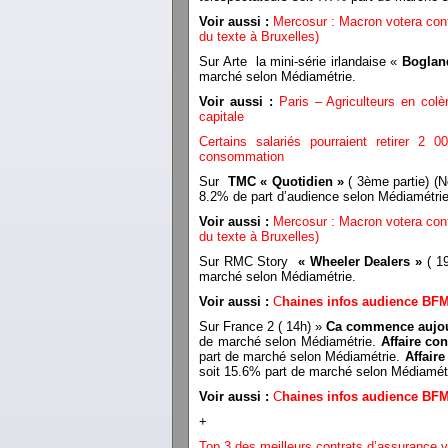
Voir aussi :
Mercosur : Macron votera cont
du texte à Bruxelles)
Sur Arte la mini-série irlandaise «
Boglan
marché selon Médiamétrie.
Voir aussi :
Paris – Agriculteurs en colè
capitale
Certains salariés pourraient retirer 2 
consommation
Sur
TMC « Quotidien »
( 3ème partie) (N
8.2% de part d’audience selon Médiamétrie
Voir aussi :
Mercosur : Macron votera cont
du texte à Bruxelles)
Sur RMC Story
« Wheeler Dealers »
( 19
marché selon Médiamétrie.
Voir aussi :
C
haines infos audience BF
Sur France 2 ( 14h) »
Ca commence aujou
de marché selon Médiamétrie.
Affaire co
part de marché selon Médiamétrie.
Affaire
soit 15.6% part de marché selon Médiam
Voir aussi :
C
haines infos audience BF
+
Top 3 des meilleurs contrats d’assurance v