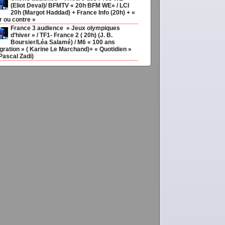
(Eliot Deval)/ BFMTV « 20h BFM WE» / LCI
20h (Margot Haddad) + France Info (20h) + «
sir
r ou contre »
France 3 audience » Jeux olympiques
d’hiver » / TF1- France 2 ( 20h) (J. B.
Boursier/Léa Salamé) / M6 « 100 ans
gration » ( Karine Le Marchand)+ « Quotidien »
ias20ans,
,
Médias
Pascal Zadi)
couv92
vimediane,
Legal-
meilleurs