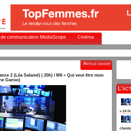
 de communication MediaScope
Cinéma
Article suivant
nce 2 (Léa Salamé) ( 20h) / M6 « Qui veut être mon
dine Ganso)
L'ac
« 24 H
chante