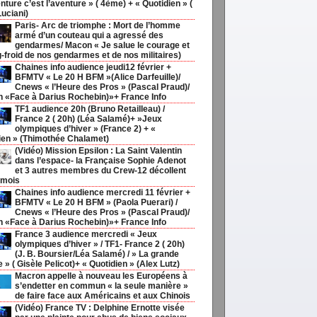
nture c’est l’aventure » ( 4ème) + « Quotidien » (
Luciani)
Paris- Arc de triomphe : Mort de l’homme
armé d’un couteau qui a agressé des
gendarmes/ Macon « Je salue le courage et
g-froid de nos gendarmes et de nos militaires)
Chaines info audience jeudi12 février +
BFMTV « Le 20 H BFM »(Alice Darfeuille)/
Cnews « l’Heure des Pros » (Pascal Praud)/
h «Face à Darius Rochebin)»+ France Info
TF1 audience 20h (Bruno Retailleau) /
France 2 ( 20h) (Léa Salamé)+ »Jeux
olympiques d’hiver » (France 2) + «
ien » (Thimothée Chalamet)
(Vidéo) Mission Epsilon : La Saint Valentin
dans l’espace- la Française Sophie Adenot
et 3 autres membres du Crew-12 décollent
 mois
Chaines info audience mercredi 11 février +
BFMTV « Le 20 H BFM » (Paola Puerari) /
Cnews « l’Heure des Pros » (Pascal Praud)/
h «Face à Darius Rochebin)»+ France Info
France 3 audience mercredi « Jeux
olympiques d’hiver » / TF1- France 2 ( 20h)
(J. B. Boursier/Léa Salamé) / » La grande
ie » ( Gisèle Pelicot)+ « Quotidien » (Alex Lutz)
Macron appelle à nouveau les Européens à
s’endetter en commun « la seule manière »
de faire face aux Américains et aux Chinois
(Vidéo) France TV : Delphine Ernotte visée