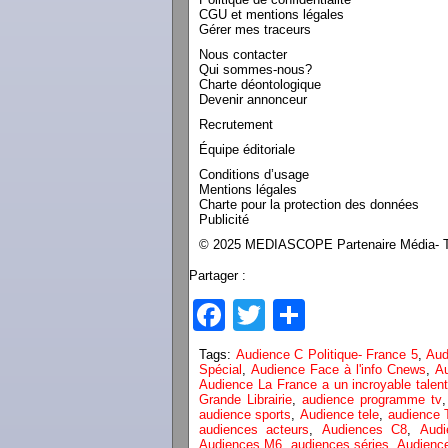
CGU et mentions légales
Gérer mes traceurs
Nous contacter
Qui sommes-nous?
Charte déontologique
Devenir annonceur
Recrutement
Équipe éditoriale
Conditions d’usage
Mentions légales
Charte pour la protection des données
Publicité
© 2025 MEDIASCOPE Partenaire Média- To
Partager :
Facebook
Twitter
Partager
Tags:
Audience C Politique- France 5
,
Aud
Spécial
,
Audience Face à l'info Cnews
,
Au
Audience La France a un incroyable talen
Grande Librairie
,
audience programme tv
audience sports
,
Audience tele
,
audience 
audiences acteurs
,
Audiences C8
,
Audi
Audiences M6
,
audiences séries
,
Audienc