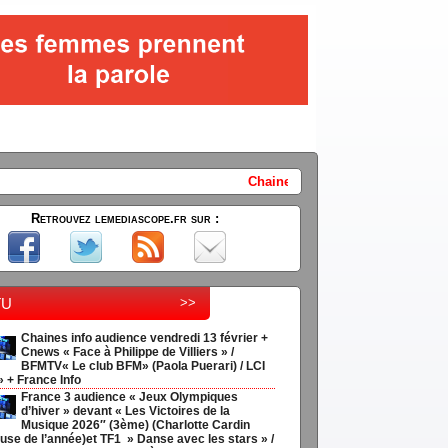
Chaines info audience vendredi 13 février + Cnews « Face 
Retrouvez lemediascope.fr sur :
tu
>>
Chaines info audience vendredi 13 février +
Cnews « Face à Philippe de Villiers » /
BFMTV« Le club BFM» (Paola Puerari) / LCI
» + France Info
France 3 audience « Jeux Olympiques
d’hiver » devant « Les Victoires de la
Musique 2026″ (3ème) (Charlotte Cardin
use de l’année)et TF1 » Danse avec les stars » /