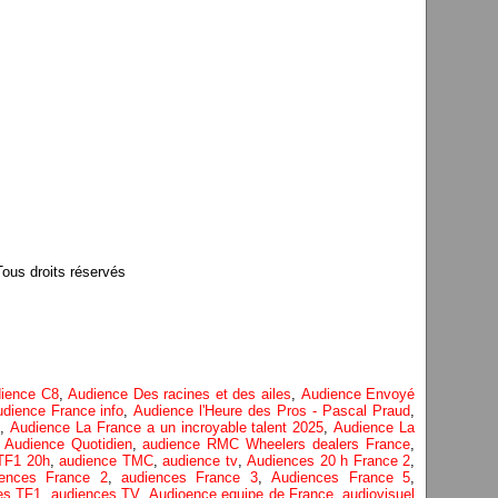
us droits réservés
ience C8
,
Audience Des racines et des ailes
,
Audience Envoyé
dience France info
,
Audience l'Heure des Pros - Pascal Praud
,
t
,
Audience La France a un incroyable talent 2025
,
Audience La
,
Audience Quotidien
,
audience RMC Wheelers dealers France
,
TF1 20h
,
audience TMC
,
audience tv
,
Audiences 20 h France 2
,
ences France 2
,
audiences France 3
,
Audiences France 5
,
es TF1
,
audiences TV
,
Audioence equipe de France
,
audiovisuel