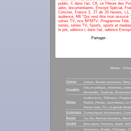
public
,
C dans l'air
,
C8
,
ce l'Heure des Pr
ailes
,
documentaires
,
Envoyé Spécial
,
Fra
Conclue
,
France 3
,
JT de 20 heures
,
L1
audience
,
M6 "Qui veut être mon associé 
séries TV
,
nce BFMTV
,
Programme Télé
series
,
séries TV
,
Sports
,
sports et media
le pré
,
udience c dans l'air
,
udience Envoyé
Partager :
-
Médias
Entre
,
,
Cinéma
Culture
Bandes annonces
Films
,
,
Actu et politique
Interviews
polit
Actualités
,
,
Montpellier
Toulouse
Environnem
,
,
Audiences tv
Télévision
Program
,
,
,
Médias
Radios
Presse
Journalistes
Le P
,
,
France Inter
TV
La grande librair
,
Entreprises
Communiqués d’entreprises
Commu
,
,
Bourse
Cac 40
Marchés boursiers
Marché
,
,
,
Société
Bons plans
Femmes
Apple
Déb
,
,
,
Croissance
Emploi
Chômage
Co