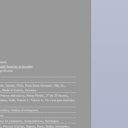
licité
naire financier et boursier
gs Bourse
,
,
,
,
,
,
rts
Sports
PSG
Paris Saint Germain
OM
OL
,
,
Made in France
Femmes
,
,
,
,
France télévisions
Remy Pfimlin
JT de 20 heures
,
,
,
,
,
ysées
Gulli
France 5
France 4
On n’est pas couchés
,
 cotées
Vidéos d’entreprises
ées
,
,
our de cassation
Jurisprudence
Sondages
,
,
,
,
,
,
i
Pouvoir d’achat
Argent
Euro
Dollar
Immobilier