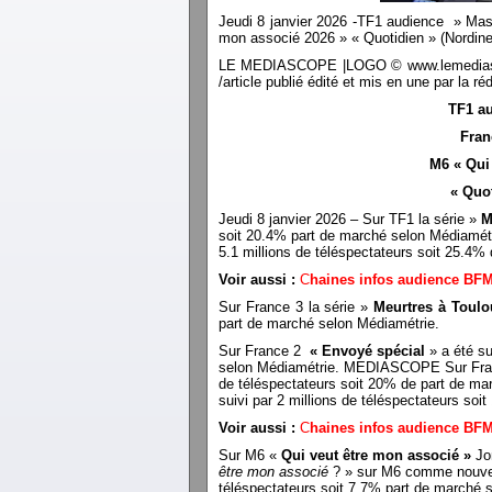
Jeudi 8 janvier 2026 -TF1 audience » Mast
mon associé 2026 » « Quotidien » (Nord
LE MEDIASCOPE |LOGO © www.lemediascope.f
/article publié édité et mis en une par l
TF1 au
Fran
M6 « Qui
« Quo
Jeudi 8 janvier 2026 – Sur TF1 la série »
M
soit 20.4% part de marché selon Médiamét
5.1 millions de téléspectateurs soit 25.
Voir aussi :
C
haines infos audience BF
Sur France 3 la série »
Meurtres à Toulo
part de marché selon Médiamétrie.
Sur France 2
« Envoyé spécial
» a été su
selon Médiamétrie. MEDIASCOPE Sur Fr
de téléspectateurs soit 20% de part de ma
suivi par 2 millions de téléspectateurs so
Voir aussi :
C
haines infos audience BF
Sur M6 «
Qui veut être mon associé »
Jon
être mon associé
? » sur M6 comme nouvel i
téléspectateurs soit 7.7% part de march