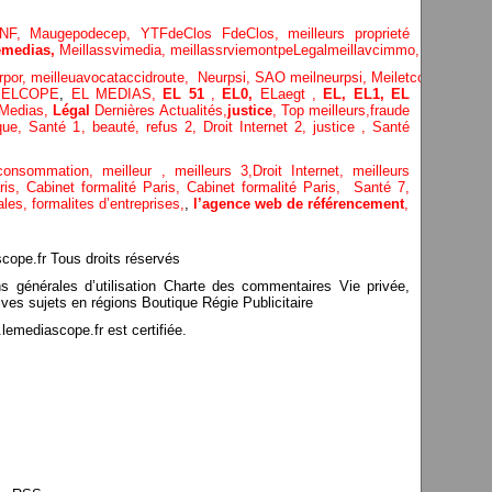
NF,
Maugepodecep,
YTFdeClos
FdeClos,
meilleurs proprieté
medias,
Meillassvimedia,
meillassrviemontpe
Legalmeillavcimmo,
Bnytube,
rpor,
meilleuavocataccidroute,
Neurpsi,
SAO
meilneurpsi,
Meiletcomptablepa
,
ELCOPE
,
EL MEDIAS,
EL 51
,
EL0,
ELaegt ,
EL,
EL1,
EL
Medias,
Légal
Dernières
Actualités,
justice
,
Top meilleurs
,
fraude
que
,
Santé 1
, beauté,
refus 2
,
Droit Internet 2
,
justice
, Santé
consommation
, meilleur ,
meilleurs 3,
Droit Internet
,
meilleurs
aris,
Cabinet formalité Paris,
Cabinet formalité Paris,
Santé 7,
ales,
formalites d’entreprises,
,
l’agence web de référencement
,
pe.fr Tous droits réservés
ns générales d’utilisation Charte des commentaires Vie privée,
ves sujets en régions Boutique Régie Publicitaire
mediascope.fr est certifiée.