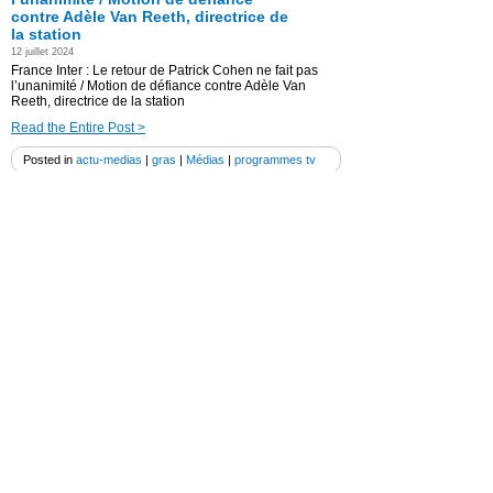
contre Adèle Van Reeth, directrice de
la station
12 juillet 2024
France Inter : Le retour de Patrick Cohen ne fait pas
l’unanimité / Motion de défiance contre Adèle Van
Reeth, directrice de la station
Read the Entire Post >
Posted in
actu-medias
|
gras
|
Médias
|
programmes tv
Audiences radios : France Inter et
RTL en baisse / en hausse : France
Bleu, Europe 1, France Culture,
France Info
10 juillet 2024
Mercredi 10 juillet 2024- Audiences Radios : France
Inter en baisse reste 1ère radio de France / RTL en
baisse / En hausse : France Bleu, Europe 1, France
Culture, France Info ( avril/juin 2024) .
Read the Entire Post >
Posted in
actu-medias
|
gras
|
Médias
|
Non classé
|
programmes tv
France 2 arrête l’émission de
Bertrand Chameroy après 4 numéros
19 avril 2024