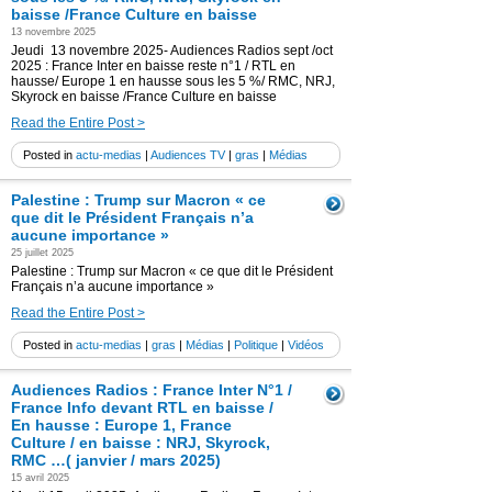
baisse /France Culture en baisse
13 novembre 2025
Jeudi 13 novembre 2025- Audiences Radios sept /oct
2025 : France Inter en baisse reste n°1 / RTL en
hausse/ Europe 1 en hausse sous les 5 %/ RMC, NRJ,
Skyrock en baisse /France Culture en baisse
Read the Entire Post >
Posted in
actu-medias
|
Audiences TV
|
gras
|
Médias
Palestine : Trump sur Macron « ce
que dit le Président Français n’a
aucune importance »
25 juillet 2025
Palestine : Trump sur Macron « ce que dit le Président
Français n’a aucune importance »
Read the Entire Post >
Posted in
actu-medias
|
gras
|
Médias
|
Politique
|
Vidéos
Audiences Radios : France Inter N°1 /
France Info devant RTL en baisse /
En hausse : Europe 1, France
Culture / en baisse : NRJ, Skyrock,
RMC …( janvier / mars 2025)
15 avril 2025