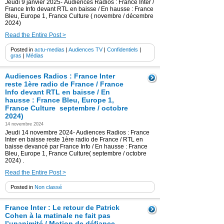
Jeudi 9 janvier 2025- Audiences Radios : France Inter /
France Info devant RTL en baisse / En hausse : France
Bleu, Europe 1, France Culture ( novembre / décembre
2024)
Read the Entire Post >
Posted in
actu-medias
|
Audiences TV
|
Confidentiels
|
gras
|
Médias
Audiences Radios : France Inter
reste 1ère radio de France / France
Info devant RTL en baisse / En
hausse : France Bleu, Europe 1,
France Culture septembre / octobre
2024)
14 novembre 2024
Jeudi 14 novembre 2024- Audiences Radios : France
Inter en baisse reste 1ère radio de France / RTL en
baisse devancé par France Info / En hausse : France
Bleu, Europe 1, France Culture( septembre / octobre
2024) .
Read the Entire Post >
Posted in
Non classé
France Inter : Le retour de Patrick
Cohen à la matinale ne fait pas
l’unanimité / Motion de défiance