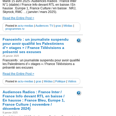
Mardi 15 avril 2025- Audiences Radios : France Inter
N°1 (stable) / France Info devant RTL en baisse / En
hausse : Europe 1, France Culture / en baisse : NRJ,
Skyrock, RMC …( janvier / mars 2025).
Read the Entire Post >
Posted in
actu-medias
|
Audiences TV
|
gras
|
Médias
|
programmes tv
Franceinfo : un journaliste suspendu
pour avoir qualifié les Palestiniens
d’« otages » / France Télévisions a
présenté ses excuses
26 janvier 2025
Franceinfo : un journaliste suspendu pour avoir qualifié
les Palestiniens d’« otages » / France Télévisions a
présenté ses excuses
Read the Entire Post >
Posted in
actu-medias
|
gras
|
Médias
|
Politique
|
Vidéos
Audiences Radios : France Inter /
France Info devant RTL en baisse /
En hausse : France Bleu, Europe 1,
France Culture ( novembre /
décembre 2024)
9 janvier 2025