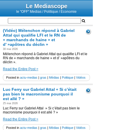
Le Mediascope
le "OFF" Medias / Politique / Economie
(Vidéo) Mélenchon répond à Gabriel
Attal qui qualifie LFI et le RN de
« marchands de haine » et
d' »apôtres du déclin »
30 mai 2026
Mélenchon répond à Gabriel Attal qui qualifie LFI et le
RN de « marchands de haine » et d’ »apôtres du
déclin ».
Read the Entire Post >
Posted in
actu-medias
|
gras
|
Médias
|
Politique
|
Vidéos
Luc Ferry sur Gabriel Attal « Si c’était
pas bien le macronisme pourquoi il
est allé ? »
25 mai 2026
Luc Ferry sur Gabriel Attal » Si c’était pas bien le
macronisme pourquoi il est allé ? »
Read the Entire Post >
Posted in
actu-medias
|
gras
|
Médias
|
Politique
|
Vidéos