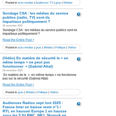
Posted in
actu-medias
|
Audiences TV
|
gras
|
Médias
Sondage CSA : les médias du service
publics (radio, TV) sont-ils
impartiaux politiquement ?
28 novembre 2025
Sondage CSA : les médias du service publics sont-ils
impartiaux politiquement ?
Read the Entire Post >
Posted in
actu-medias
|
gras
|
Médias
|
Politique
|
Vidéos
(Vidéo) En matière de sécurité le « en
même temps » ne peut pas
fonctionner » (Gabriel Attal)
28 novembre 2025
En matière de le » en même temps » ne fonctionne
pas sur la sécurité (Gabrial Attal)
Read the Entire Post >
Posted in
gras
|
Médias
|
Politique
|
Vidéos
Audiences Radios sept /oct 2025 :
France Inter en baisse reste n°1 /
RTL en hausse/ Europe 1 en hausse
sous les 5 %/ RMC, NRJ, Skyrock en