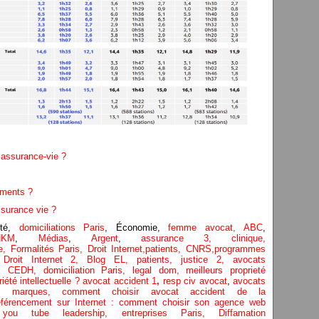
 assurance-vie ?
ements ?
ssurance vie ?
té,
domiciliations Paris
, Économie,
femme avocat,
ABC
,
NKM
,
Médias
,
Argent
,
assurance 3,
clinique
,
e,
Formalités Paris,
Droit Internet,
patients
, CNRS,programmes
,
Droit Internet 2
,
Blog EL
, patients,
justice 2
,
avocats
,
CEDH
,
domiciliation Paris,
legal dom,
meilleurs proprieté
été intellectuelle ?
avocat accident 1
,
resp civ avocat
,
avocats
nt, marques,
comment choisir avocat accident de la
férencement sur Internet : comment choisir son agence web
,
you tube leadership,
entreprises Paris
,
Diffamation