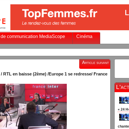
 de communication MediaScope
Cinéma
Article suivant
 / RTL en baisse (2ème) /Europe 1 se redresse/ France
L'ac
« 24 H
chante