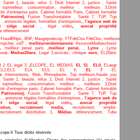
,
Santé 1
, beauté,
refus 2
,
Droit Internet 2
,
justice
, Santé
e,
topmeilleur,
consommation
, meilleur ,
meilleurs 3,
Droit
ité d’entreprise paris,
Cabinet formalité Paris,
Cabinet formalité
e
Patrimoine),
Fusion Transfrontalière ,
Santé 7, TUP,
Tup
,
,
annonces légales,
formalites d’entreprises,
,
l’agence web de
rt siège social
,
légal vidéo
,
,
avocat propriété
e référencement
e
FraudBNpic,
BNF,
Maugepodecep,
YTFdeClos
FdeClos,
meilleurs
ropcher,
vidT ,
meilleurrendemtassvie
,
AssurvieMediaschoisir
,
meilleur penal paris
,
meilleur penal,
,
Lyme ,
Lyme
bunal,
Medias20ans
,
Legal 3
,
avocats, clinique
euro,
EL20ans
al 2
EL legal 3
,
ELCOPE
,
EL MEDIAS,
EL 51
,
EL0,
ELaegt
EL2,
EL3,
EL4,
EL5,
EL 6,
EL 7
EL
e
,
Interventions, Web,
Rhinoplastie
,
Top meilleurs
,
fraude you
,
Santé 1
, beauté,
refus 2
,
Droit Internet 2
,
justice
, Santé
e,
topmeilleur,
consommation
, meilleur ,
meilleurs 3,
Droit
ité d’entreprise paris,
Cabinet formalité Paris,
Cabinet formalité
e
Patrimoine),
Fusion Transfrontalière ,
Santé 7, TUP,
Tup
n,
,
annonces légales,
formalites d’entreprises,
,
l’agence web de
ert siège social
,
légal vidéo
,
,
avocat propriété
ribution,
recrutement media,
recrutement,
emploi-
recrutement distribution
1,
Médias
référencement,
Tube
pe.fr Tous droits réservés