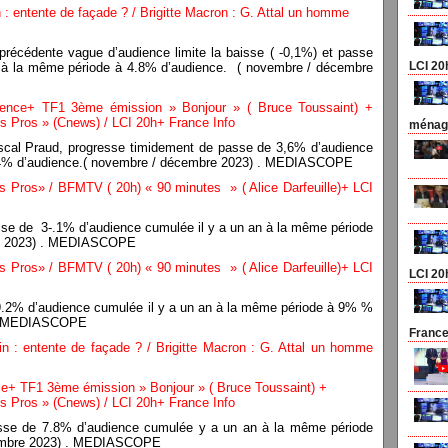
 : entente de façade ? / Brigitte Macron : G. Attal un homme
a précédente vague d’audience limite la baisse ( -0,1%) et passe
LCI 20
 à la même période à 4.8% d’audience. ( novembre / décembre
ience+ TF1 3ème émission » Bonjour » ( Bruce Toussaint) +
s Pros » (Cnews) / LCI 20h+ France Info
ménage
ascal Praud, progresse timidement de passe de 3,6% d’audience
à 4% d’audience.( novembre / décembre 2023) . MEDIASCOPE
 Pros» / BFMTV ( 20h) « 90 minutes » ( Alice Darfeuille)+ LCI
sse de 3-.1% d’audience cumulée il y a un an à la même période
re 2023) . MEDIASCOPE
 Pros» / BFMTV ( 20h) « 90 minutes » ( Alice Darfeuille)+ LCI
LCI 20
 9.2% d’audience cumulée il y a un an à la même période à 9% %
) . MEDIASCOPE
France
in : entente de façade ? / Brigitte Macron : G. Attal un homme
ce+ TF1 3ème émission » Bonjour » ( Bruce Toussaint) +
s Pros » (Cnews) / LCI 20h+ France Info
se de 7.8% d’audience cumulée y a un an à la même période
cembre 2023) . MEDIASCOPE