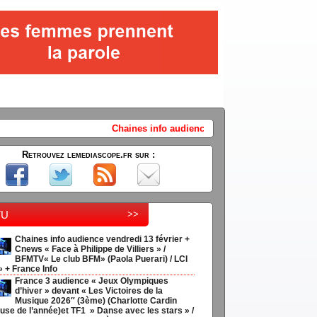
Chaines info audience vendredi 13 février + Cnews « Face à Philippe d
Retrouvez lemediascope.fr sur :
tu
>>
Chaines info audience vendredi 13 février +
Cnews « Face à Philippe de Villiers » /
BFMTV« Le club BFM» (Paola Puerari) / LCI
» + France Info
France 3 audience « Jeux Olympiques
d’hiver » devant « Les Victoires de la
Musique 2026″ (3ème) (Charlotte Cardin
use de l’année)et TF1 » Danse avec les stars » /