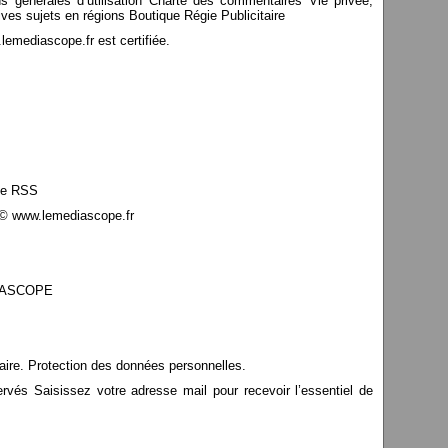
ns générales d’utilisation Charte des commentaires Vie privée,
ves sujets en régions Boutique Régie Publicitaire
mediascope.fr est certifiée.
le RSS
© www.lemediascope.fr
EDIASCOPE
aire. Protection des données personnelles.
s Saisissez votre adresse mail pour recevoir l’essentiel de