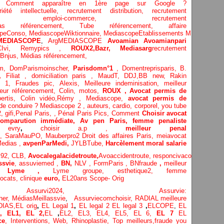
 : Comment apparaître en 1ère page sur Google ?
té intellectuelle, recrutement distribution,
recrutement
ement,
emploi-commerce,
recrutement
ias référencement,
Tube référencement,
affaire
opeConso,
MediascopeWiktionnaire,
MediascopeEtablissements
MEDIASCO
MEDIASCOPE
,
ArgMEDIASCOPE
Avoamian
Avoamianpari
iCIvi,
Remypics ,
ROUX2,
Bazr,
Medias
arg
recrutement
Bnjus,
Médias référencement,
om,
DomParismoinscher,
Parisdomn°1
,
Domentreprisparis,
B.
e,
Filiat
,
domiciliation paris
,
MaudT
,
DDJ,
BB n
ew,
Rakin
1, Fraudes pic,
Alexis
,
Meilleure inde
minisation
,
meilleur
leur référencement,
Colin
,
motos,
ROUX
, Avocat permis de
pertis,
Colin vidéo,
Rémy
,
Mediascope,
avocat permis de
 de conduire ?
Mediascope 2 ,
auteurs,
cardio,
corpore
l,
you tube
2
,
gifi,
Penal Paris,
,
Pénal Paris Pics,
Comment
Choisir avocat
comparution immédiate,
Av pen Paris,
femme penaliste
 evry
,
choisir a.p ,
meilleur penal
o,
SaraMauPO,
Mauberpro2
Droit des affaires Paris,
meiavocat
edias ,
avpenParMedi,
JYLBTube,
Harcèlement moral salarie
v92,
CLB,
Avocalegalacidetroute,
Avoaccidentroute,
responcivacocat
Respav
ssvie
,
assuviemed ,
BN,
NLV ,
FormParis ,
BNfraude
,
meilleur
,
Lyme ,
Lyme groupe,
esthetique2,
femme
ocats, clinique
euro,
EL20ans Scope- Orig
nis,
Assurvi2024,
Assurvie:
her,
Médias
Meillassvie
,
Assurviecomchoisir,
RADIAL meilleure
IAS,
EL orig
,
EL Legal 1
,
EL legal 2
EL legal 3
,
ELCOPE
,
EL
L,
EL1,
EL 2,
EL
,
EL2,
EL3,
EL4,
EL5,
EL 6,
EL 7
EL
ce
,
Interventions, Web,
Rhinoplastie
,
Top meilleurs
,
fraude you