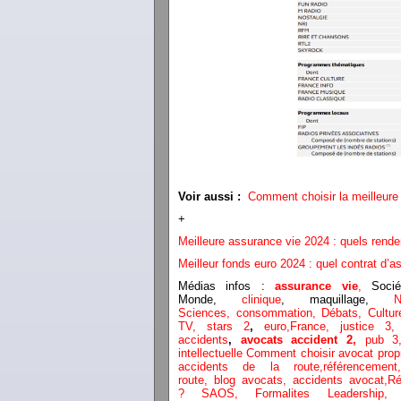
Voir aussi :
Comment choisir la meilleure
+
Meilleure assurance vie 2024 : quels rend
Meilleur fonds euro 2024 : quel contrat d’a
Médias infos :
assurance vie
,
Socié
Monde,
clinique
, maquillage,
Sciences,
consommation
,
Débats
, Cultur
TV,
stars 2
,
euro,
France
,
justice 3
accidents
,
avocats accident 2,
pub 3
intellectuelle
Comment choisir avocat propri
accidents de la route,
référenceme
route,
blog
avocats,
accidents avocat,
Ré
?
SAOS
,
Formalites
Leadership