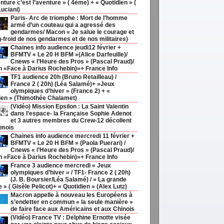
nture c’est l’aventure » ( 4ème) + « Quotidien » (
Luciani)
Paris- Arc de triomphe : Mort de l’homme
armé d’un couteau qui a agressé des
gendarmes/ Macon « Je salue le courage et
g-froid de nos gendarmes et de nos militaires)
Chaines info audience jeudi12 février +
BFMTV « Le 20 H BFM »(Alice Darfeuille)/
Cnews « l’Heure des Pros » (Pascal Praud)/
h «Face à Darius Rochebin)»+ France Info
TF1 audience 20h (Bruno Retailleau) /
France 2 ( 20h) (Léa Salamé)+ »Jeux
olympiques d’hiver » (France 2) + «
ien » (Thimothée Chalamet)
(Vidéo) Mission Epsilon : La Saint Valentin
dans l’espace- la Française Sophie Adenot
et 3 autres membres du Crew-12 décollent
 mois
Chaines info audience mercredi 11 février +
BFMTV « Le 20 H BFM » (Paola Puerari) /
Cnews « l’Heure des Pros » (Pascal Praud)/
h «Face à Darius Rochebin)»+ France Info
France 3 audience mercredi « Jeux
olympiques d’hiver » / TF1- France 2 ( 20h)
(J. B. Boursier/Léa Salamé) / » La grande
ie » ( Gisèle Pelicot)+ « Quotidien » (Alex Lutz)
Macron appelle à nouveau les Européens à
s’endetter en commun « la seule manière »
de faire face aux Américains et aux Chinois
(Vidéo) France TV : Delphine Ernotte visée