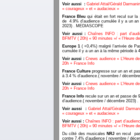
Voir aussi :
Gabriel Attal/Gérald Darmanin
« courageux » et « audacieux »
France Bleu
qui était en fort recul sur l
de 4.9% d’audience cumulée il y a un an
2023) . MEDIASCOPE
Voir aussi :
Chaînes INFO : part d’aud
BFMTV ( 20h) « 90 minutes »/ « l’Heure de
Europe 1
( +0,4%) malgré l’arrivée de P
cumulée il y a un an à la même période 
Voir aussi :
Cnews audience « L’Heure des
20h + France Info
France Culture
progresse sur un an et pa
à 3.4 % d’audience.( novembre / décemb
Voir aussi :
Cnews audience « L’Heure des
20h + France Info
France Info
recule sur un an et passe de
d’audience.( novembre / décembre 2023
Voir aussi :
Gabriel Attal/Gérald Darman
« courageux » et « audacieux »
Voir aussi :
Chaînes INFO : part d’audien
BFMTV ( 20h) « 90 minutes »/ « l’Heure de
Du côté des musicales
NRJ
en recul pas
contre 7.4% d’audience ( novembre / dé