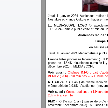
Jeudi 11 janvier 2024- Audiences radios :
Nostalgie et France Culture en hausse ( n
LE MEDIASCOPE |LOGO © www.lemediasco
11.1.2024• /article publié édité et mis e
Audiences radios : F
Europe 1
en hausse
(
A
Jeudi 11 janvier 2024 Médiamétrie a publié
France Inter
progresse légèrement ( +0,1
passe de 12.4% d’audience cumulée il y
décembre 2023) . MEDIASCOPE
Voir aussi :
Chaînes INFO : part d’aud
BFMTV ( 20h) « 90 minutes »/ « l’Heure de
RTL
(-0.7% sur 1 an ) deuxième radio de
même période à 9.6% d’audience. ( nove
Voir aussi :
Cnews audience « L’Heure des
20h + France Info
RMC (
-0.1% sur 1 an ) passe de 5.8% d
novembre / décembre 2023) . MEDIASCO