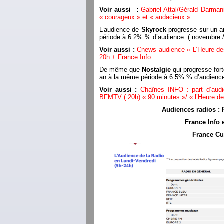
Voir aussi :
Gabriel Attal/Gérald Darman
« courageux » et « audacieux »
L’audience de
Skyrock
progresse sur un a
période à 6.2% % d’audience. ( novembr
Voir aussi :
Cnews audience « L’Heure des
20h + France Info
De même que
Nostalgie
qui progresse for
an à la même période à 6.5% % d’audien
Voir aussi :
Chaînes INFO : part d’aud
BFMTV ( 20h) « 90 minutes »/ « l’Heure de
Audiences radios : F
France Info 
France Cul