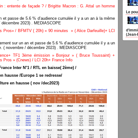
in : entente de façade ? / Brigitte Macron : G. Attal un homme
Le pou
n et passe de 5.6 % d’audience cumulée il y a un an à la même
e / décembre 2023) . MEDIASCOPE
d’immi
 Pros» / BFMTV ( 20h) « 90 minutes » ( Alice Darfeuille)+ LCI
(Jean-
tement sur un an et passe de 5.6 % d’audience cumulée il y a un
ce. ( novembre / décembre 2023) . MEDIASCOPE
ience+ TF1 3ème émission » Bonjour » ( Bruce Toussaint) +
s Pros » (Cnews) / LCI 20h+ France Info
rance Inter N°1 / RTL en baisse( 2ème) /
en hausse /Europe 1 se redresse/
ture en hausse ( nov /dec2023)