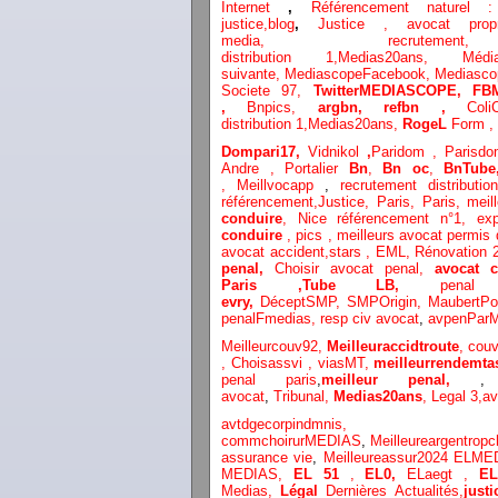
Internet
,
Référencement naturel
justice
,
blog
,
Justice
,
avocat proprié
media,
recrut
distribution
1,
Medias20ans,
Méd
suivante,
MediascopeFacebook,
Mediasc
Societe 97,
TwitterMEDIASCOPE,
FB
,
Bnpics,
argbn,
refbn ,
Col
distribution
1,
Medias20ans,
RogeL
Form ,
Dompari17,
Vidnikol
,
Paridom ,
Parisd
Andre ,
Portalier
Bn
,
Bn oc
,
BnTub
,
Meillvocapp
,
recrutement distribution
référencement
,
Justice
,
Paris,
Paris,
meil
conduire
,
Nice référencement n°1,
ex
conduire
,
pics
,
meilleurs avocat permis
avocat accident,
stars
,
EML,
Rénovation 
penal,
Choisir avocat penal,
avocat 
Paris
,Tube LB,
penal
evry,
DéceptSMP,
SMP
Origin,
MaubertP
penalFmedias,
resp civ avocat
,
avpenParM
Meilleurcouv92,
Meilleuraccidtroute
,
cou
,
Choisassvi ,
viasMT,
meilleurrendemta
penal paris
,
meilleur penal,
avocat
,
Tribunal,
Medias20ans
,
Legal 3
,
av
avtdgecorpindm
commchoirurMEDIAS
,
Meilleureargentropc
assurance vie
,
Meilleureassur2024
ELMED
MEDIAS,
EL 51
,
EL0,
ELaegt ,
E
Medias,
Légal
Dernières
Actualités,
justi