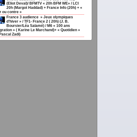
(Eliot Deval)/ BFMTV « 20h BFM WE» / LCI
20h (Margot Haddad) + France Info (20h) + «
r ou contre »
France 3 audience » Jeux olympiques
d’hiver » / TF1- France 2 ( 20h) (J. B.
Boursier/Léa Salamé) / M6 « 100 ans
gration » ( Karine Le Marchand)+ « Quotidien »
Pascal Zadi)