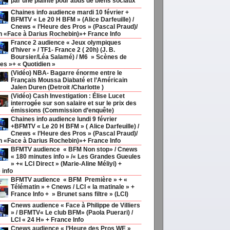
par une plainte pour abus de biens sociaux
Chaines info audience mardi 10 février +
BFMTV « Le 20 H BFM » (Alice Darfeuille) /
Cnews « l’Heure des Pros » (Pascal Praud)/
h «Face à Darius Rochebin)»+ France Info
France 2 audience « Jeux olympiques
d’hiver » / TF1- France 2 ( 20h) (J. B.
Boursier/Léa Salamé) / M6 » Scènes de
s »+ « Quotidien »
(Vidéo) NBA- Bagarre énorme entre le
Français Moussa Diabaté et l’Américain
Jalen Duren (Detroit /Charlotte )
(Vidéo) Cash Investigation : Élise Lucet
interrogée sur son salaire et sur le prix des
émissions (Commission d’enquête)
Chaines info audience lundi 9 février
+BFMTV « Le 20 H BFM » ( Alice Darfeuille) /
Cnews « l’Heure des Pros » (Pascal Praud)/
h «Face à Darius Rochebin)»+ France Info
BFMTV audience « BFM Non stop» / Cnews
« 180 minutes info » /« Les Grandes Gueules
» +« LCI Direct » (Marie-Aline Méliyi) +
 info
BFMTV audience « BFM Première » + «
Télématin » + Cnews / LCI « la matinale » +
France Info + » Brunet sans filtre » (LCI)
Cnews audience « Face à Philippe de Villiers
» / BFMTV« Le club BFM» (Paola Puerari) /
LCI « 24 H» + France Info
Cnews audience « l’Heure des Pros WE »