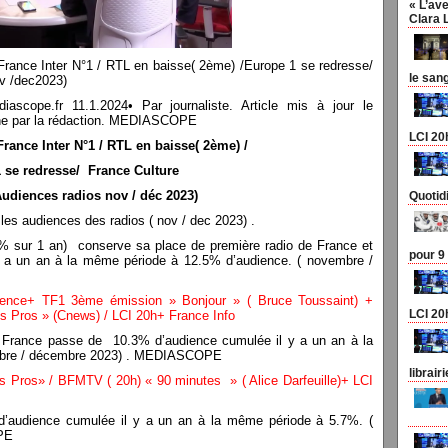
« L’ave
Clara 
 France Inter N°1 / RTL en baisse( 2ème) /Europe 1 se redresse/
le san
ov /dec2023)
pe.fr 11.1.2024• Par journaliste. Article mis à jour le
n une par la rédaction. MEDIASCOPE
LCI 20
rance Inter N°1 / RTL en baisse( 2ème) /
 se redresse/
France Culture
udiences radios nov / déc 2023)
Quotid
 les audiences des radios ( nov / dec 2023) .
% sur 1 an) conserve sa place de première radio de France et
pour 9
 a un an à la même période à 12.5% d’audience. ( novembre /
ience+ TF1 3ème émission » Bonjour » ( Bruce Toussaint) +
LCI 20
s Pros » (Cnews) / LCI 20h+ France Info
 France passe de 10.3% d’audience cumulée il y a un an à la
mbre / décembre 2023) . MEDIASCOPE
librair
 Pros» / BFMTV ( 20h) « 90 minutes » ( Alice Darfeuille)+ LCI
’audience cumulée il y a un an à la même période à 5.7%. (
PE