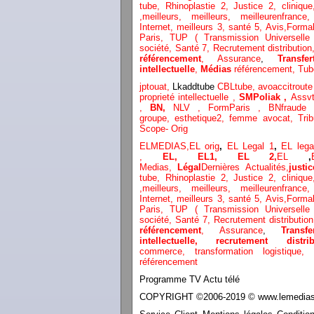
tube
,
Rhinoplastie 2
,
Justice 2
,
clinique
,
meilleurs
,
meilleurs
,
meilleurenfranc
Internet
,
meilleurs 3,
santé 5,
Avis
,
Formal
Paris,
TUP ( Transmission Universell
société,
Santé 7,
Recrutement distribution
référencement
,
Assurance
,
Transfe
intellectuelle
,
Médias
référencement,
Tub
jptouat,
Lkaddtube
CBLtube,
avoaccitrout
proprieté intellectuelle
,
SMPoliak ,
Assvt
,
BN,
NLV ,
FormParis ,
BNfraude
groupe,
esthetique2,
femme avocat
,
Tri
Scope- Orig
ELMEDIAS,
EL orig
,
EL Legal 1
,
EL leg
,
EL,
EL1,
EL 2,
EL
,
Medias,
Légal
Dernières
Actualités,
justic
tube
,
Rhinoplastie 2
,
Justice 2
,
clinique
,
meilleurs
,
meilleurs
,
meilleurenfranc
Internet
,
meilleurs 3,
santé 5,
Avis
,
Formal
Paris,
TUP ( Transmission Universell
société,
Santé 7,
Recrutement distributio
référencement
,
Assurance
,
Transf
intellectuelle, recrutement dist
commerce,
transformation
logistique,
référencement
Programme TV Actu télé
COPYRIGHT ©2006-2019 © www.lemediasco