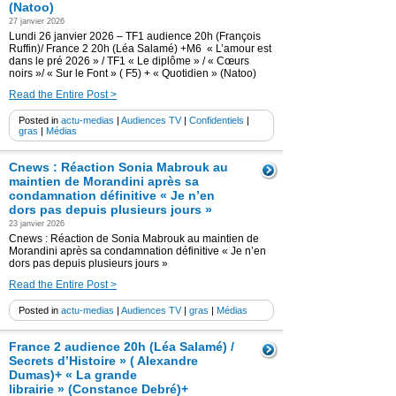
(Natoo)
27 janvier 2026
Lundi 26 janvier 2026 – TF1 audience 20h (François
Ruffin)/ France 2 20h (Léa Salamé) +M6 « L’amour est
dans le pré 2026 » / TF1 « Le diplôme » / « Cœurs
noirs »/ « Sur le Font » ( F5) + « Quotidien » (Natoo)
Read the Entire Post >
Posted in
actu-medias
|
Audiences TV
|
Confidentiels
|
gras
|
Médias
Cnews : Réaction Sonia Mabrouk au
maintien de Morandini après sa
condamnation définitive « Je n’en
dors pas depuis plusieurs jours »
23 janvier 2026
Cnews : Réaction de Sonia Mabrouk au maintien de
Morandini après sa condamnation définitive « Je n’en
dors pas depuis plusieurs jours »
Read the Entire Post >
Posted in
actu-medias
|
Audiences TV
|
gras
|
Médias
France 2 audience 20h (Léa Salamé) /
Secrets d’Histoire » ( Alexandre
Dumas)+ « La grande
librairie » (Constance Debré)+