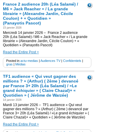
France 2 audience 20h (Léa Salamé) /
M6 « Jack Reacher » / La grande
librairie » (Alexandre Jardin, Cécile
Coulon) + « Quotidien »
(Panayotis Pascot)
15 janvier 2026
Mercredi 14 janvier 2026 – France 2 audience
20h (Léa Salamé) / M6 « Jack Reacher » / La grande
librairie » (Alexandre Jardin, Cécile Coulon) + «
Quotidien » (Panayotis Pascot)
Read the Entire Post >
Posted in
actu-medias
|
Audiences TV
|
Confidentiels
|
gras
|
Médias
TF1 audience « Qui veut gagner des
millions ? » (Arthur) ( 2ème ) devancé
par France 3+ 20h (Léa Salamé) / »Le
grand échiquier » ( Claire Chazal)+ «
Quotidien » ( Jérôme de Warzée)
14 janvier 2026
Mardi 13 janvier 2026 – TF1 audience « Qui veut
gagner des millions ? » (Arthur) ( 2ème ) devancé par
France 3+ 20h (Léa Salamé) / »Le grand échiquier » (
Claire Chazal)+ « Quotidien » ( Jérôme de Warzée)
Read the Entire Post >