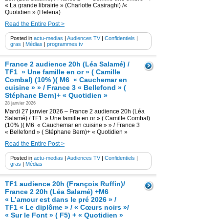
« La grande librairie » (Charlotte Casiraghi) /«
Quotidien » (Helena)
Read the Entire Post >
Posted in
actu-medias
|
Audiences TV
|
Confidentiels
|
gras
|
Médias
|
programmes tv
France 2 audience 20h (Léa Salamé) /
TF1 » Une famille en or » ( Camille
Combal) (10% )( M6 « Cauchemar en
cuisine » » / France 3 « Bellefond » (
Stéphane Bern)+ « Quotidien »
28 janvier 2026
Mardi 27 janvier 2026 – France 2 audience 20h (Léa
Salamé) / TF1 » Une famille en or » ( Camille Combal)
(10% )( M6 « Cauchemar en cuisine » » / France 3
« Bellefond » ( Stéphane Bern)+ « Quotidien »
Read the Entire Post >
Posted in
actu-medias
|
Audiences TV
|
Confidentiels
|
gras
|
Médias
TF1 audience 20h (François Ruffin)/
France 2 20h (Léa Salamé) +M6
« L’amour est dans le pré 2026 » /
TF1 « Le diplôme » / « Cœurs noirs »/
« Sur le Font » ( F5) + « Quotidien »