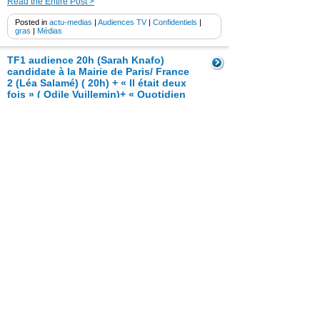
Read the Entire Post >
Posted in
actu-medias
|
Audiences TV
|
Confidentiels
|
gras
|
Médias
TF1 audience 20h (Sarah Knafo)
candidate à la Mairie de Paris/ France
2 (Léa Salamé) ( 20h) + « Il était deux
fois » ( Odile Vuillemin)+ « Quotidien
» (Camille Charvet) + « La grande
librairie » (Antoine Compagnon,
Pierre Lemaitre)
8 janvier 2026
Mercredi 7 janvier 2026 -TF1 audience 20h (Sarah
Knafo) candidate à la Mairie de Paris/ France 2 (Léa
Salamé) ( 20h) + « Il était deux fois » ( Odile
Vuillemin)+ « Quotidien » (Camille Charvet) + « La
grande librairie » (Antoine Compagnon, Pierre
Lemaitre)
Read the Entire Post >
Posted in
Audiences TV
|
Confidentiels
|
gras
|
Médias
France 2 audience 20h (Léa Salamé)
+ TF1″ Le grand concours – Pièces
jaunes 2026″ /Arte » Narcotrafic, le
poison de l’Europe »/ France 2
» L’Anneau » (Laurent Luyat)/ + «