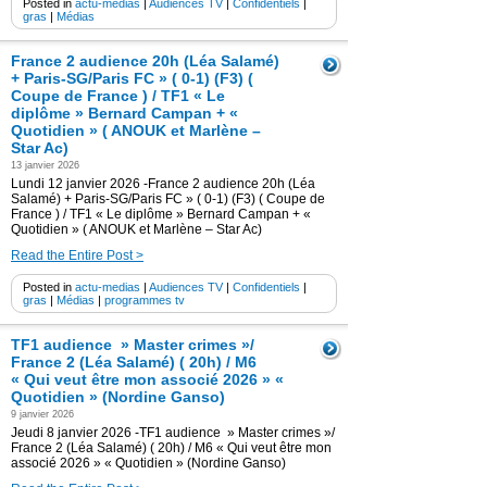
Posted in
actu-medias
|
Audiences TV
|
Confidentiels
|
gras
|
Médias
France 2 audience 20h (Léa Salamé)
+ Paris-SG/Paris FC » ( 0-1) (F3) (
Coupe de France ) / TF1 « Le
diplôme » Bernard Campan + «
Quotidien » ( ANOUK et Marlène –
Star Ac)
13 janvier 2026
Lundi 12 janvier 2026 -France 2 audience 20h (Léa
Salamé) + Paris-SG/Paris FC » ( 0-1) (F3) ( Coupe de
France ) / TF1 « Le diplôme » Bernard Campan + «
Quotidien » ( ANOUK et Marlène – Star Ac)
Read the Entire Post >
Posted in
actu-medias
|
Audiences TV
|
Confidentiels
|
gras
|
Médias
|
programmes tv
TF1 audience » Master crimes »/
France 2 (Léa Salamé) ( 20h) / M6
« Qui veut être mon associé 2026 » «
Quotidien » (Nordine Ganso)
9 janvier 2026
Jeudi 8 janvier 2026 -TF1 audience » Master crimes »/
France 2 (Léa Salamé) ( 20h) / M6 « Qui veut être mon
associé 2026 » « Quotidien » (Nordine Ganso)