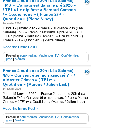
France 2 audience 20h (Léa Salamé)
+M6 « L’amour est dans le pré 2026 »
/ TF1 « Le diplôme » Bernard Campan
/ « Cœurs noirs » ( France 2) + «
Quotidien » (Pierre Niney)
20 janvier 2026
Lundi 19 janvier 2026 -France 2 audience 20h (Léa
Salamé) +M6 « L’amour est dans le pré 2026 » / TF1
« Le diplôme » Bernard Campan / « Cœurs noirs » (
France 2) + « Quotidien » (Pierre Niney)
Read the Entire Post >
Posted in
actu-medias
|
Audiences TV
|
Confidentiels
|
gras
|
Médias
France 2 audience 20h (Léa Salamé)
/M6 « Qui veut être mon associé ? » /
« Master Crimes » ( TF1)+ «
Quotidien » (Marcus / Julien Lieb)
16 janvier 2026
Jeudi 15 janvier 2026 – France 2 audience 20h (Léa
Salamé) /M6 « Qui veut être mon associé ? » / « Master
Crimes » ( TF1)+ « Quotidien » (Marcus / Julien Lieb)
Read the Entire Post >
Posted in
actu-medias
|
Audiences TV
|
Confidentiels
|
gras
|
Médias