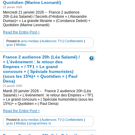
Quotidien (Marine Leonardi)
22 janvier 2026
Mercredi 21 janvier 2026 – France 2 audience
20h (Léa Salamé) / Secrets d’Histoire » ( Alexandre
Dumas)+ « La grande librairie » (Constance Debré) +
Quotidien (Marine Leonardi)
Read the Entire Post >
Posted in
actu-medias
|
Audiences TV
|
Confidentiels
|
gras
|
Médias
France 2 audience 20h (Léa Salamé) /
« L’évènement : le retour des
Empires « / TF1 « Le grand
concours » ( Spéciale humoristes)
(sous les 15%)+ « Quotidien » ( Paul
Dena)
21 janvier 2026
Mardi 20 janvier 2026 – France 2 audience 20h (Léa
Salamé) / « L’évènement : le retour des Empires « / TF1
« Le grand concours » ( Spéciale humoristes) (sous les
15%)+ « Quotidien » ( Paul Dena)
Read the Entire Post >
Posted in
actu-medias
|
Audiences TV
|
Confidentiels
|
gras
|
Médias
|
programmes tv