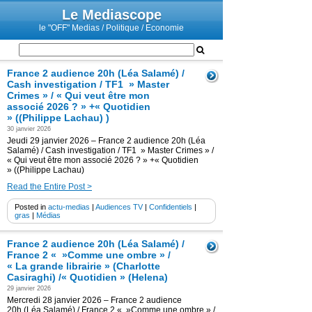
Le Mediascope
le "OFF" Medias / Politique / Economie
France 2 audience 20h (Léa Salamé) /
Cash investigation / TF1 » Master
Crimes » / « Qui veut être mon
associé 2026 ? » +« Quotidien
» ((Philippe Lachau) )
30 janvier 2026
Jeudi 29 janvier 2026 – France 2 audience 20h (Léa
Salamé) / Cash investigation / TF1 » Master Crimes » /
« Qui veut être mon associé 2026 ? » +« Quotidien
» ((Philippe Lachau)
Read the Entire Post >
Posted in
actu-medias
|
Audiences TV
|
Confidentiels
|
gras
|
Médias
France 2 audience 20h (Léa Salamé) /
France 2 « »Comme une ombre » /
« La grande librairie » (Charlotte
Casiraghi) /« Quotidien » (Helena)
29 janvier 2026
Mercredi 28 janvier 2026 – France 2 audience
20h (Léa Salamé) / France 2 « »Comme une ombre » /