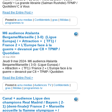
Gayet)/ + La grande librairie (Salman Rushdie) /TPMP /
Quotidien/ C à Vous
Read the Entire Post >
Posted in
actu-medias
|
Confidentiels
|
gras
|
Médias
|
programmes tv
M6 audience Atalanta
Bergame/Marseille ( 3-0) (Ligue
Europa) / « Attraction » ( TF1) /
France 2 « L’Europe face à la
guerre » devancé par C8 + TPMP /
Quotidien
10 mai 2024
Jeudi 9 mai 2024- M6 audience Atalanta
Bergame/Marseille ( 3-0) (Ligue Europa) /
« Attraction » ( TF1) / France 2 « L’Europe face à la
guerre » devancé par C8 + TPMP / Quotidien
Read the Entire Post >
Posted in
actu-medias
|
Audiences TV
|
Confidentiels
|
gras
|
Médias
|
programmes tv
Canal + audience Ligue des
champions Real Madrid / Bayern ( 2-
1) (demi-finale)/ France 2 « Marseille
accueille la flamme olympique » /