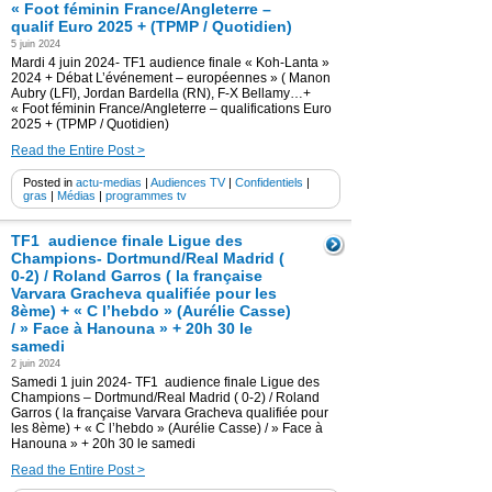
« Foot féminin France/Angleterre –
qualif Euro 2025 + (TPMP / Quotidien)
5 juin 2024
Mardi 4 juin 2024- TF1 audience finale « Koh-Lanta »
2024 + Débat L’événement – européennes » ( Manon
Aubry (LFI), Jordan Bardella (RN), F-X Bellamy…+
« Foot féminin France/Angleterre – qualifications Euro
2025 + (TPMP / Quotidien)
Read the Entire Post >
Posted in
actu-medias
|
Audiences TV
|
Confidentiels
|
gras
|
Médias
|
programmes tv
TF1 audience finale Ligue des
Champions- Dortmund/Real Madrid (
0-2) / Roland Garros ( la française
Varvara Gracheva qualifiée pour les
8ème) + « C l’hebdo » (Aurélie Casse)
/ » Face à Hanouna » + 20h 30 le
samedi
2 juin 2024
Samedi 1 juin 2024- TF1 audience finale Ligue des
Champions – Dortmund/Real Madrid ( 0-2) / Roland
Garros ( la française Varvara Gracheva qualifiée pour
les 8ème) + « C l’hebdo » (Aurélie Casse) / » Face à
Hanouna » + 20h 30 le samedi
Read the Entire Post >