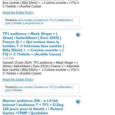
face cachée ( Billy Ellich) + » Cuisine ouverte » ( F3) /«
C l’hebdo » (Aurélie Casse)
Read the Entire Post >
Posted in
actu-medias
|
Audiences TV
|
Confidentiels
|
gras
|
Médias
|
programmes tv
TF1 audience « Mask Singer » (
3ème) / Italie/Albani ( Euro 2024) (
France 2) + « Qui restera dans la
lumière ? »/ Interview face cachée (
Billy Ellich) + » Cuisine ouverte » (
F3) /« C l’hebdo » (Aurélie Casse)
9 juin 2024
Samedi 15 juin 2024- TF1 audience « Mask Singer » (
3ème) / Italie/Albani ( Euro 2024) ( France 2 + Interview
face cachée ( Billy Ellich) + » Cuisine ouverte » ( F3) /«
C l’hebdo » (Aurélie Casse)
Read the Entire Post >
Posted in
actu-medias
|
Audiences TV
|
Confidentiels
|
gras
|
Médias
Macron audience 20h : a t-il fait
baisser l’audience ? + TF1 « D-Day,
100 jours pour la liberté » / Roland
Garros +TPMP / Quotidien