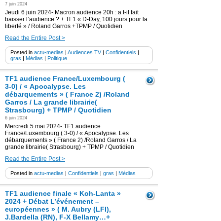
7 juin 2024
Jeudi 6 juin 2024- Macron audience 20h : a t-il fait
baisser l’audience ? + TF1 « D-Day, 100 jours pour la
liberté » / Roland Garros +TPMP / Quotidien
Read the Entire Post >
Posted in
actu-medias
|
Audiences TV
|
Confidentiels
|
gras
|
Médias
|
Politique
TF1 audience France/Luxembourg (
3-0) / « Apocalypse. Les
débarquements » ( France 2) /Roland
Garros / La grande librairie(
Strasbourg) + TPMP / Quotidien
6 juin 2024
Mercredi 5 mai 2024- TF1 audience
France/Luxembourg ( 3-0) / « Apocalypse. Les
débarquements » ( France 2) /Roland Garros / La
grande librairie( Strasbourg) + TPMP / Quotidien
Read the Entire Post >
Posted in
actu-medias
|
Confidentiels
|
gras
|
Médias
TF1 audience finale « Koh-Lanta »
2024 + Débat L’événement –
européennes » ( M. Aubry (LFI),
J.Bardella (RN), F-X Bellamy…+