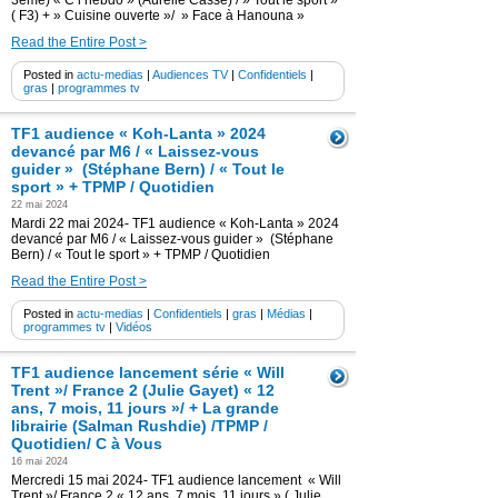
3ème) « C l’hebdo » (Aurélie Casse) / » Tout le sport »
( F3) + » Cuisine ouverte »/ » Face à Hanouna »
Read the Entire Post >
Posted in
actu-medias
|
Audiences TV
|
Confidentiels
|
gras
|
programmes tv
TF1 audience « Koh-Lanta » 2024
devancé par M6 / « Laissez-vous
guider » (Stéphane Bern) / « Tout le
sport » + TPMP / Quotidien
22 mai 2024
Mardi 22 mai 2024- TF1 audience « Koh-Lanta » 2024
devancé par M6 / « Laissez-vous guider » (Stéphane
Bern) / « Tout le sport » + TPMP / Quotidien
Read the Entire Post >
Posted in
actu-medias
|
Confidentiels
|
gras
|
Médias
|
programmes tv
|
Vidéos
TF1 audience lancement série « Will
Trent »/ France 2 (Julie Gayet) « 12
ans, 7 mois, 11 jours »/ + La grande
librairie (Salman Rushdie) /TPMP /
Quotidien/ C à Vous
16 mai 2024
Mercredi 15 mai 2024- TF1 audience lancement « Will
Trent »/ France 2 « 12 ans, 7 mois, 11 jours » ( Julie