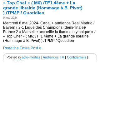
« Top Chef » ( M6) /TF1 4ème + La
grande librairie (Hommage à B. Pivot)
) /TPMP / Quotidien
9 mai 2024
Mercredi 8 mai 2024- Canal + audience Real Madrid /
Bayern ( 2-1 Ligue des Champions (demi-finale)/
France 2 « Marseille accueille la flamme olympique » /
« Top Chef » ( M6) /TF1 4ème + La grande librairie
(Hommage à B. Pivot) ) /TPMP / Quotidien
Read the Entire Post >
Posted in
actu-medias
|
Audiences TV
|
Confidentiels
|
gras
|
Médias
TF1 audience « Koh-Lanta » devant
France 2 « Disparition
inquiétante » (Julie Depardieu) /
» Tout le sport » + TPMP / Quotidien
8 mai 2024
Mardi 7 mai 2024- TF1 audience « Koh-Lanta » devant
France 2 « Disparition inquiétante » (Julie Depardieu) /
» Tout le sport » + TPMP / Quotidien
Read the Entire Post >
Posted in
Concerts et spectacles
|
Confidentiels
|
gras
|
Médias
|
programmes tv