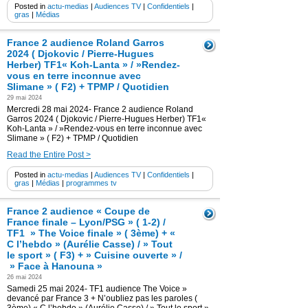
Posted in
actu-medias
|
Audiences TV
|
Confidentiels
|
gras
|
Médias
France 2 audience Roland Garros
2024 ( Djokovic / Pierre-Hugues
Herber) TF1« Koh-Lanta » / »Rendez-
vous en terre inconnue avec
Slimane » ( F2) + TPMP / Quotidien
29 mai 2024
Mercredi 28 mai 2024- France 2 audience Roland
Garros 2024 ( Djokovic / Pierre-Hugues Herber) TF1«
Koh-Lanta » / »Rendez-vous en terre inconnue avec
Slimane » ( F2) + TPMP / Quotidien
Read the Entire Post >
Posted in
actu-medias
|
Audiences TV
|
Confidentiels
|
gras
|
Médias
|
programmes tv
France 2 audience « Coupe de
France finale – Lyon/PSG » ( 1-2) /
TF1 » The Voice finale » ( 3ème) + «
C l’hebdo » (Aurélie Casse) / » Tout
le sport » ( F3) + » Cuisine ouverte » /
» Face à Hanouna »
26 mai 2024
Samedi 25 mai 2024- TF1 audience The Voice »
devancé par France 3 + N’oubliez pas les paroles (