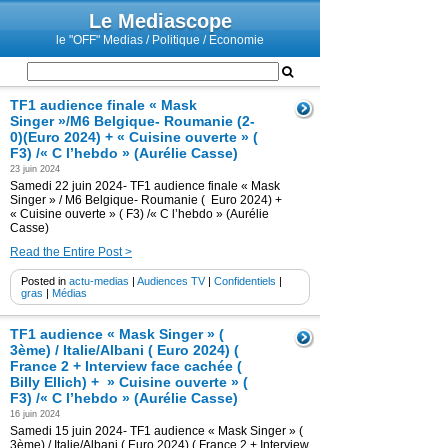
Le Mediascope
le "OFF" Medias / Politique / Economie
TF1 audience finale « Mask
Singer »/M6 Belgique- Roumanie (2-
0)(Euro 2024) + « Cuisine ouverte » (
F3) /« C l’hebdo » (Aurélie Casse)
23 juin 2024
Samedi 22 juin 2024- TF1 audience finale « Mask
Singer » / M6 Belgique- Roumanie ( Euro 2024) +
« Cuisine ouverte » ( F3) /« C l’hebdo » (Aurélie
Casse)
Read the Entire Post >
Posted in
actu-medias
|
Audiences TV
|
Confidentiels
|
gras
|
Médias
TF1 audience « Mask Singer » (
3ème) / Italie/Albani ( Euro 2024) (
France 2 + Interview face cachée (
Billy Ellich) + » Cuisine ouverte » (
F3) /« C l’hebdo » (Aurélie Casse)
16 juin 2024
Samedi 15 juin 2024- TF1 audience « Mask Singer » (
3ème) / Italie/Albani ( Euro 2024) ( France 2 + Interview