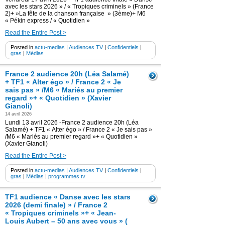
avec les stars 2026 » / « Tropiques criminels » (France
2)+ »La fête de la chanson française » (3ème)+ M6
« Pékin express / « Quotidien »
Read the Entire Post >
Posted in
actu-medias
|
Audiences TV
|
Confidentiels
|
gras
|
Médias
France 2 audience 20h (Léa Salamé)
+ TF1 « Alter égo » / France 2 « Je
sais pas » /M6 « Mariés au premier
regard »+ « Quotidien » (Xavier
Gianoli)
14 avril 2026
Lundi 13 avril 2026 -France 2 audience 20h (Léa
Salamé) + TF1 « Alter égo » / France 2 « Je sais pas »
/M6 « Mariés au premier regard »+ « Quotidien »
(Xavier Gianoli)
Read the Entire Post >
Posted in
actu-medias
|
Audiences TV
|
Confidentiels
|
gras
|
Médias
|
programmes tv
TF1 audience « Danse avec les stars
2026 (demi finale) » / France 2
« Tropiques criminels »+ « Jean-
Louis Aubert – 50 ans avec vous » (