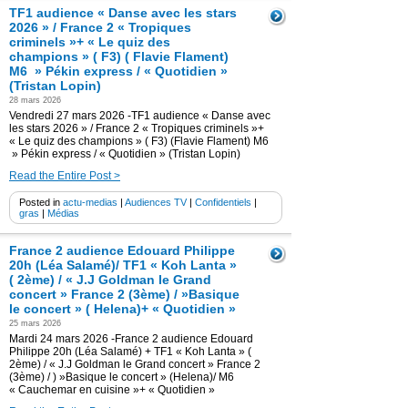
TF1 audience « Danse avec les stars
2026 » / France 2 « Tropiques
criminels »+ « Le quiz des
champions » ( F3) ( Flavie Flament)
M6 » Pékin express / « Quotidien »
(Tristan Lopin)
28 mars 2026
Vendredi 27 mars 2026 -TF1 audience « Danse avec
les stars 2026 » / France 2 « Tropiques criminels »+
« Le quiz des champions » ( F3) (Flavie Flament) M6
» Pékin express / « Quotidien » (Tristan Lopin)
Read the Entire Post >
Posted in
actu-medias
|
Audiences TV
|
Confidentiels
|
gras
|
Médias
France 2 audience Edouard Philippe
20h (Léa Salamé)/ TF1 « Koh Lanta »
( 2ème) / « J.J Goldman le Grand
concert » France 2 (3ème) / »Basique
le concert » ( Helena)+ « Quotidien »
25 mars 2026
Mardi 24 mars 2026 -France 2 audience Edouard
Philippe 20h (Léa Salamé) + TF1 « Koh Lanta » (
2ème) / « J.J Goldman le Grand concert » France 2
(3ème) / ) »Basique le concert » (Helena)/ M6
« Cauchemar en cuisine »+ « Quotidien »