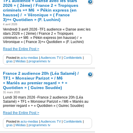
TF1 audience « Danse avec les stars
2026 » ( 2ème) / France 2 « Tropiques
criminels »+ M6 » Pékin express (en
hausse) / » Véronique » ( France
3)+« Quotidien » (F. Luchini)
4 avril 2026
Vendredi 3 avril 2026 -TF1 audience « Danse avec les
stars 2026 » ( 2ème) / France 2 « Tropiques
criminels »+ M6 » Pékin express (en hausse) / »
Véronique » ( France 3)+« Quotidien » (F. Luchini)
Read the Entire Post >
Posted in
actu-medias
|
Audiences TV
|
Confidentiels
|
gras
|
Médias
|
programmes tv
France 2 audience 20h (Léa Salamé) /
TF1 « Monsieur Parizot » / M6
« Mariés au premier regard » + «
Quotidien » ( Guirec Soudée)
31 mars 2026
Lundi 30 mars 2026 -France 2 audience 20h (Léa
Salamé) + TF1 « Monsieur Parizot » / M6 « Mariés au
premier regard » + « Quotidien » ( Guirec Soudée)
Read the Entire Post >
Posted in
actu-medias
|
Audiences TV
|
Confidentiels
|
gras
|
Médias
|
programmes tv