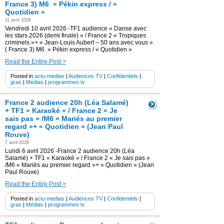
France 3) M6 » Pékin express / «
Quotidien »
11 avril 2026
Vendredi 10 avril 2026 -TF1 audience « Danse avec
les stars 2026 (demi finale) » / France 2 « Tropiques
criminels »+ « Jean-Louis Aubert – 50 ans avec vous »
( France 3) M6 » Pékin express / « Quotidien »
Read the Entire Post >
Posted in
actu-medias
|
Audiences TV
|
Confidentiels
|
gras
|
Médias
|
programmes tv
France 2 audience 20h (Léa Salamé)
+ TF1 « Karaoké » / France 2 « Je
sais pas » /M6 « Mariés au premier
regard »+ « Quotidien » (Jean Paul
Rouve)
7 avril 2026
Lundi 6 avril 2026 -France 2 audience 20h (Léa
Salamé) + TF1 « Karaoké » / France 2 « Je sais pas »
/M6 « Mariés au premier regard »+ « Quotidien » (Jean
Paul Rouve)
Read the Entire Post >
Posted in
actu-medias
|
Audiences TV
|
Confidentiels
|
gras
|
Médias
|
programmes tv