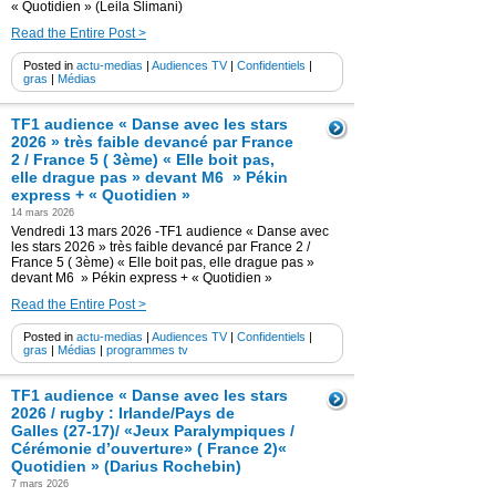
« Quotidien » (Leila Slimani)
Read the Entire Post >
Posted in
actu-medias
|
Audiences TV
|
Confidentiels
|
gras
|
Médias
TF1 audience « Danse avec les stars
2026 » très faible devancé par France
2 / France 5 ( 3ème) « Elle boit pas,
elle drague pas » devant M6 » Pékin
express + « Quotidien »
14 mars 2026
Vendredi 13 mars 2026 -TF1 audience « Danse avec
les stars 2026 » très faible devancé par France 2 /
France 5 ( 3ème) « Elle boit pas, elle drague pas »
devant M6 » Pékin express + « Quotidien »
Read the Entire Post >
Posted in
actu-medias
|
Audiences TV
|
Confidentiels
|
gras
|
Médias
|
programmes tv
TF1 audience « Danse avec les stars
2026 / rugby : Irlande/Pays de
Galles (27-17)/ «Jeux Paralympiques /
Cérémonie d’ouverture» ( France 2)«
Quotidien » (Darius Rochebin)
7 mars 2026