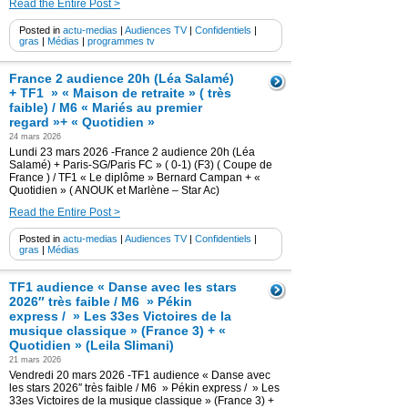
Read the Entire Post >
Posted in
actu-medias
|
Audiences TV
|
Confidentiels
|
gras
|
Médias
|
programmes tv
France 2 audience 20h (Léa Salamé)
+ TF1 » « Maison de retraite » ( très
faible) / M6 « Mariés au premier
regard »+ « Quotidien »
24 mars 2026
Lundi 23 mars 2026 -France 2 audience 20h (Léa
Salamé) + Paris-SG/Paris FC » ( 0-1) (F3) ( Coupe de
France ) / TF1 « Le diplôme » Bernard Campan + «
Quotidien » ( ANOUK et Marlène – Star Ac)
Read the Entire Post >
Posted in
actu-medias
|
Audiences TV
|
Confidentiels
|
gras
|
Médias
TF1 audience « Danse avec les stars
2026″ très faible / M6 » Pékin
express / » Les 33es Victoires de la
musique classique » (France 3) + «
Quotidien » (Leila Slimani)
21 mars 2026
Vendredi 20 mars 2026 -TF1 audience « Danse avec
les stars 2026″ très faible / M6 » Pékin express / » Les
33es Victoires de la musique classique » (France 3) +