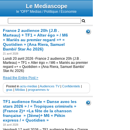
Le Mediascope
le "OFF" Medias / Politique / Economie
France 2 audience 20h (J.B .
Marteau) + TF1 « Alter égo » / M6
« Mariés au premier regard »+ «
Quotidien » (Ana Riera, Samuel
Bambi/ Star Ac 2026)
21 avril 2026
Lundi 20 avril 2026 -France 2 audience 20h (J.B .
Marteau) + TF1 « Alter égo » / M6 « Mariés au premier
regard »+ « Quotidien » (Ana Riera, Samuel Bambi/
Star Ac 2026)
Read the Entire Post >
Posted in
actu-medias
|
Audiences TV
|
Confidentiels
|
gras
|
Médias
|
programmes tv
TF1 audience finale « Danse avec les
stars 2026 » / « Tropiques criminels »
(France 2)+ »La fête de la chanson
française » (3ème)+ M6 « Pékin
express / « Quotidien »
18 avril 2026
Vendredi 17 avril 2026 – TF1 audience finale « Danse