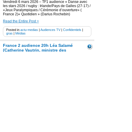
Vendredi 6 mars 2026 – TF1 audience « Danse avec
les stars 2026 / rugby : Irlande/Pays de Galles (27-17) /
«Jeux Paralympiques / Cérémonie d’ouverture» (
France 2)« Quotidien » (Darius Rochebin)
Read the Entire Post >
Posted in
actu-medias
|
Audiences TV
|
Confidentiels
|
gras
|
Médias
France 2 audience 20h Léa Salamé
(Catherine Vautrin, ministre des
Armées) / TF1 ( 20h) ( Jean Noel
Barrot + Olympique Lyonnais/ RC
Lens (2-2 ) ( Coupe de France) /
Pékin Express 2026 +« Quotidien »
(Leopold le Marchand)
6 mars 2026
Jeudi 5 mars 2026 – France 2 audience Léa Salamé (
20h) (Catherine Vautrin, ministre des Armées) / TF1 (
20h) ( Jean Noel Barrot + Olympique Lyonnais/ RC
Lens (2-2 ) ( Coupe de France) / Pékin Express 2026
+« Quotidien » (Leopold le Marchand)
Read the Entire Post >
Posted in
actu-medias
|
Audiences TV
|
Confidentiels
|
gras
|
Médias
France 2 audience 20h (Léa Salamé)