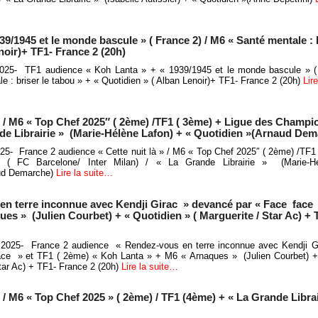
9/1945 et le monde bascule » ( France 2) / M6 « Santé mentale : b
noir)+ TF1- France 2 (20h)
025- TF1 audience « Koh Lanta » + « 1939/1945 et le monde bascule » (
e : briser le tabou » + « Quotidien » ( Alban Lenoir)+ TF1- France 2 (20h)
Lir
» / M6 « Top Chef 2025″ ( 2ème) /TF1 ( 3ème) + Ligue des Champi
ande Librairie » (Marie-Hélène Lafon) + « Quotidien »(Arnaud De
025- France 2 audience « Cette nuit là » / M6 « Top Chef 2025″ ( 2ème) /TF1
( FC Barcelone/ Inter Milan) / « La Grande Librairie » (Marie-H
aud Demarche)
Lire la suite…
n terre inconnue avec Kendji Girac » devancé par « Face face »
es » (Julien Courbet) + « Quotidien » ( Marguerite / Star Ac) + 
l 2025- France 2 audience « Rendez-vous en terre inconnue avec Kendji 
ce » et TF1 ( 2ème) « Koh Lanta » + M6 « Arnaques » (Julien Courbet) + 
tar Ac) + TF1- France 2 (20h)
Lire la suite…
» / M6 « Top Chef 2025 » ( 2ème) / TF1 (4ème) + « La Grande Libra