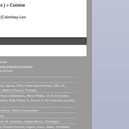
s ) « Cuisine
4 (Colombey-Les-
licité
naire financier et boursier
gs Bourse
,
,
,
,
,
,
rts
Sports
PSG
Paris Saint Germain
OM
OL
,
,
Made in France
Femmes
,
,
,
,
France télévisions
Remy Pfimlin
JT de 20 heures
,
,
,
,
,
ysées
Gulli
France 5
France 4
On n’est pas couchés
,
 cotées
Vidéos d’entreprises
ées
,
,
our de cassation
Jurisprudence
Sondages
,
,
,
,
,
,
i
Pouvoir d’achat
Argent
Euro
Dollar
Immobilier