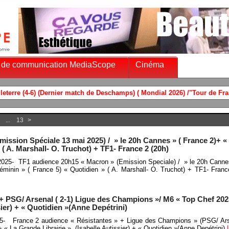
 de communication MediaScope
Cinéma
...
13
>
ission Spéciale 13 mai 2025) / » le 20h Cannes » ( France 2)+ « 
 ( A. Marshall- O. Truchot) + TF1- France 2 (20h)
2025- TF1 audience 20h15 « Macron » (Emission Speciale) / » le 20h Canne
 féminin » ( France 5) « Quotidien » ( A. Marshall- O. Truchot) + TF1- Fran
+ PSG/ Arsenal ( 2-1) Ligue des Champions »/ M6 « Top Chef 202
sier) + « Quotidien »(Anne Depétrini)
5- France 2 audience « Résistantes » + Ligue des Champions » (PSG/ Arse
 « La Grande Librairie » (Isabelle Autissier) + « Quotidien »(Anne Depétrini)