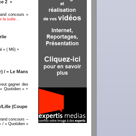
ce 2 »
rand concours »
re la suite…
rlie
al » ( M6) +
r) / « Le Mans
veut gagner des
 « Quotidien » +
/Lille (Coupe
rand concours –
 / « Quotidien »