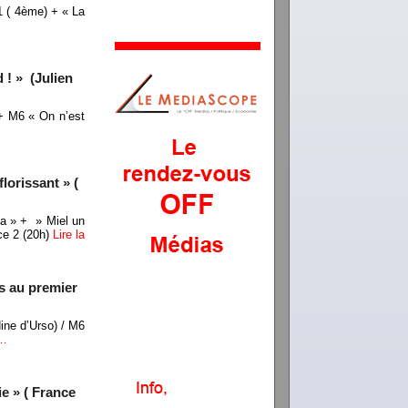
1 ( 4ème) + « La
 ! » (Julien
+ M6 « On n’est
lorissant » (
ta » + » Miel un
ce 2 (20h)
Lire la
és au premier
ine d’Urso) / M6
e…
e » ( France