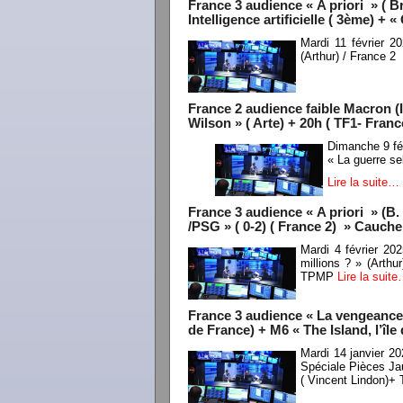
France 3 audience « A priori » ( 
Intelligence artificielle ( 3ème) +
Mardi 11 février 
(Arthur) / France 2
France 2 audience faible Macron (Int
Wilson » ( Arte) + 20h ( TF1- Franc
Dimanche 9 fév
« La guerre se
Lire la suite…
France 3 audience « A priori » (B.
/PSG » ( 0-2) ( France 2) » Cauch
Mardi 4 février 2
millions ? » (Arth
TPMP
Lire la suit
France 3 audience « La vengeance 
de France) + M6 « The Island, l’îl
Mardi 14 janvier 2
Spéciale Pièces Jau
( Vincent Lindon)