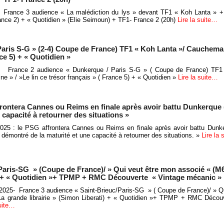
- France 3 audience « La malédiction du lys » devant TF1 « Koh Lanta » +
ance 2) + « Quotidien » (Elie Seimoun) + TF1- France 2 (20h)
Lire la suite…
aris S-G » (2-4) Coupe de France) TF1 « Koh Lanta »/ Cauchemar
nce 5) + « Quotidien »
5- France 2 audience « Dunkerque / Paris S-G » ( Coupe de France) TF1
e » / »Le lin ce trésor français » ( France 5) + « Quotidien »
Lire la suite…
rontera Cannes ou Reims en finale après avoir battu Dunkerque (
capacité à retourner des situations »
25 : le PSG affrontera Cannes ou Reims en finale après avoir battu Dunke
 démontré de la maturité et une capacité à retourner des situations. »
Lire la
Paris-SG » (Coupe de France)/ » Qui veut être mon associé « (M6
ti) + « Quotidien »+ TPMP + RMC Découverte « Vintage mécanic »
r 2025- France 3 audience « Saint-Brieuc/Paris-SG » ( Coupe de France)/ » Q
La grande librairie » (Simon Liberati) + « Quotidien »+ TPMP + RMC Décou
suite…