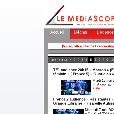
Accueil
Médias
L'agence
<
1
2
3
4
5
6
7
8
9
10
Page 5 sur 13
TF1 audience 20h15 « Macron » (Em
féminin » ( France 5) « Quotidien »
Mardi 13 mai 
« l’Alcool au
suite…
France 2 audience « Résistantes »
Grande Librairie » (Isabelle Autis
Mercredi 7 mai 202
« Top Chef 2025 » +