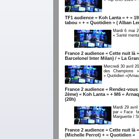
TF1 audience « Koh Lanta » + « 193
tabou » + « Quotidien » ( Alban Le
Mardi 6 mai 2
« Santé mental
France 2 audience « Cette nuit là 
Barcelone/ Inter Milan) / « La Gr
Mercredi 30 avril 2
des Champions » 
« Quotidien »(Arn
France 2 audience « Rendez-vous e
2ème) « Koh Lanta » + M6 « Arnaqu
(20h)
Mardi 29 avri
par « Face fa
Marguerite / S
France 2 audience « Cette nuit là 
(Michelle Perrot) + « Quotidien »