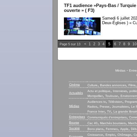
TF1 audience »Pays-Bas / Turquie 
ouverte » ( F3)
Samedi 6 juillet 2
Deux-Églises ) « Cu
<
1
2
3
4
5
6
7
8
9
10
Page 5 sur 13
-
Médias
Entre
,
,
Cinéma
Culture
Bandes annonces
Films
,
,
Actu et politique
Interviews
polit
Actualités
,
,
Montpellier
Toulouse
Environnem
,
,
Audiences tv
Télévision
Program
,
,
,
Médias
Radios
Presse
Journalistes
Le P
,
,
France Inter
TV
La grande librair
,
Entreprises
Communiqués d’entreprises
Commu
,
,
Bourse
Cac 40
Marchés boursiers
Marché
,
,
,
Société
Bons plans
Femmes
Apple
Déb
,
,
,
Croissance
Emploi
Chômage
Co
Economie