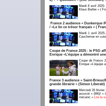
Mardi 8 avril 2025
Klaus Barbie » ( Fr
France 2 audience « Dunkerque /P
/ »Le lin ce trésor français » ( Fra
Mardi 1 avril 202
Cauchemar en cuisin
Coupe de France 2025 : le PSG aff
Enrique «L’équipe a démontré une 
Coupe de France 20
Enrique «L’équipe a
France 3 audience « Saint-Brieuc/
grande librairie » (Simon Libera
Mercredi 26 févrie
associé « (M6)/ « 
mécanic »
Lire la 