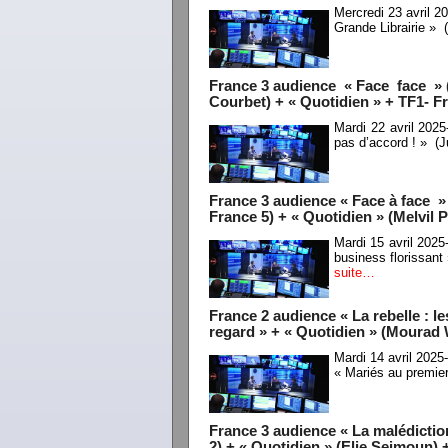
Mercredi 23 avril 2
Grande Librairie » 
France 3 audience « Face face » (
Courbet) + « Quotidien » + TF1- Fr
Mardi 22 avril 202
pas d’accord ! » (J
France 3 audience « Face à face » 
France 5) + « Quotidien » (Melvil
Mardi 15 avril 202
business florissant
suite…
France 2 audience « La rebelle : l
regard » + « Quotidien » (Mourad 
Mardi 14 avril 2025
« Mariés au premier
France 3 audience « La malédictio
2) + « Quotidien » (Elie Seimoun) 