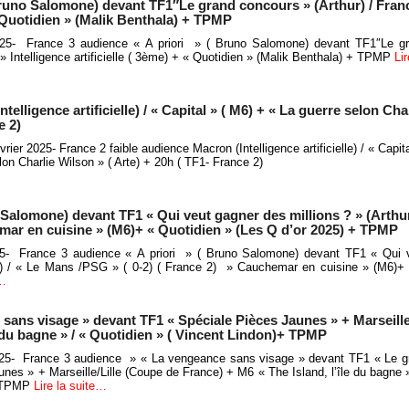
Bruno Salomone) devant TF1″Le grand concours » (Arthur) / Fran
 « Quotidien » (Malik Benthala) + TPMP
2025- France 3 audience « A priori » ( Bruno Salomone) devant TF1″Le g
 » Intelligence artificielle ( 3ème) + « Quotidien » (Malik Benthala) + TPMP
Li
elligence artificielle) / « Capital » ( M6) + « La guerre selon Cha
e 2)
rier 2025- France 2 faible audience Macron (Intelligence artificielle) / « Capit
lon Charlie Wilson » ( Arte) + 20h ( TF1- France 2)
 Salomone) devant TF1 « Qui veut gagner des millions ? » (Arthu
emar en cuisine » (M6)+ « Quotidien » (Les Q d’or 2025) + TPMP
025- France 3 audience « A priori » ( Bruno Salomone) devant TF1 « Qui 
ur) / « Le Mans /PSG » ( 0-2) ( France 2) » Cauchemar en cuisine » (M6)+
e…
sans visage » devant TF1 « Spéciale Pièces Jaunes » + Marseille
e du bagne » / « Quotidien » ( Vincent Lindon)+ TPMP
025- France 3 audience » « La vengeance sans visage » devant TF1 « Le g
nes » + Marseille/Lille (Coupe de France) + M6 « The Island, l’île du bagne »
+ TPMP
Lire la suite…