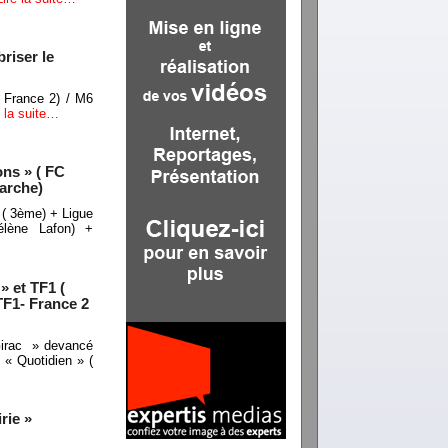
riser le
 France 2) / M6
e la suite…
ons » ( FC
marche)
 ( 3ème) + Ligue
élène Lafon) +
 et TF1 (
TF1- France 2
Girac » devancé
« Quotidien » (
irie »