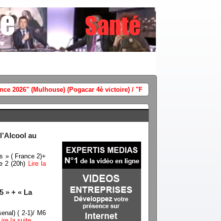
(Vidéo) M6 audience France- Angleterr
l’Alcool au
s » ( France 2)+
ce 2 (20h)
Lire la
5 » + « La
nal) ( 2-1)/ M6
Lire la suite…