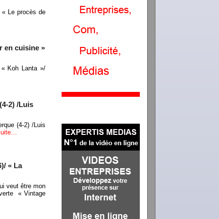
 « Le procès de
 en cuisine »
 « Koh Lanta »/
4-2) /Luis
rque (4-2) /Luis
 suite…
)/ « La
ui veut être mon
verte « Vintage