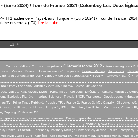
» (Euro 2024) / Tour de France 2024 (Colombey-Les-Deux-Église
024- TF1 audience « Pays-Bas / Turquie » (Euro 2024) / Tour de France 202
isine ouverte » ( F3)
Lire la suite…
...
13
>
-
- © lemediascope 2012 -
-
Contact médias
Contact entreprises
Mentions légales
Pub
-
-
-
-
-
-
prises
Vidéos
Bourse
Communiqués d'entreprises
Lexique Médias
Tags index
Diction
-
-
-
-
-
-
Cinéma et bandes-annonces
Videos
Concert et spectacles
Sport
Interviews
Santé
Ta
,
,
,
,
,
,
Box Office
Synopsis
Musique
Acteurs
Cinéma
Festival de Cannes
,
,
,
,
,
,
,
,
,
,
iques
Vidéos
Faits divers
Livres
Paris
Mode
Concerts
Littérature
Culture
Musique
Conce
,
,
,
,
,
,
,
,
ent
Ecologie
Planète
Insolite
Sciences
Travail
SNCF
Transports
Développement durable
,
,
,
,
,
,
,
,
,
,
,
mes TV
Prime Time
Publicité
People
TF1
France 2
France 3
M6
Canal +
D8
Arte
W9
,
,
,
,
,
,
,
,
arisien
Le Figaro
Le Monde
Europe 1
RTL
Libération
Les Echos
Koh Lanta
Champs El
,
,
ie
Zapping
Emissions TV
,
,
,
,
niqués financiers
Communiqués boursiers
Communiqués de presse
Investisseurs
Sociétés
,
,
,
,
,
,
s financiers
Investisseurs
Dow Jones
Indices boursiers
NASDAQ
Wall Street
Sociétés cot
,
,
,
,
,
,
,
,
ats
Réseaux Sociaux
Facebook
Internet
Mariage Homosexuel
Justice
Police
Pompiers
C
,
,
,
,
,
,
mpétitivité
Zone Euro
Austérité
Consommation
Investissement
Investissements
Marc Touat