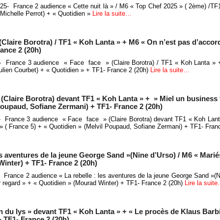
025- France 2 audience « Cette nuit là » / M6 « Top Chef 2025 » ( 2ème) /TF
(Michelle Perrot) + « Quotidien »
Lire la suite…
Claire Borotra) / TF1 « Koh Lanta » + M6 « On n’est pas d’accord
ance 2 (20h)
5- France 3 audience « Face face » (Claire Borotra) / TF1 « Koh Lanta » 
ulien Courbet) + « Quotidien » + TF1- France 2 (20h)
Lire la suite…
(Claire Borotra) devant TF1 « Koh Lanta » + » Miel un business f
 Poupaud, Sofiane Zermani) + TF1- France 2 (20h)
5- France 3 audience « Face face » (Claire Borotra) devant TF1 « Koh Lan
 » ( France 5) + « Quotidien » (Melvil Poupaud, Sofiane Zermani) + TF1- Fran
es aventures de la jeune George Sand »(Nine d’Urso) / M6 « Mari
Winter) + TF1- France 2 (20h)
- France 2 audience « La rebelle : les aventures de la jeune George Sand »(N
 regard » + « Quotidien » (Mourad Winter) + TF1- France 2 (20h)
Lire la suit
n du lys » devant TF1 « Koh Lanta » + « Le procès de Klaus Barbi
+ TF1- France 2 (20h)