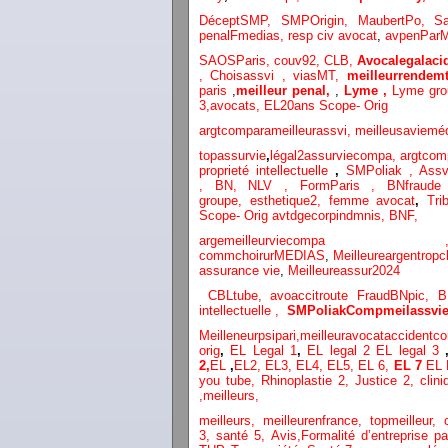
DéceptSMP,
SMP
Origin,
MaubertPo,
S
penalFmedias,
resp civ avocat
,
avpenParM
SAOSParis,
couv92,
CLB,
Avocalegalacid
,
Choisassvi ,
viasMT,
meilleurrendemt
paris
,
meilleur penal,
,
Lyme ,
Lyme gr
3
,
avocats,
EL20ans Scope- Orig
argtcomparameilleurassvi,
meilleusaviemé
topassurvie
,
légal2assurviecompa,
argtcom
proprieté intellectuelle
,
SMPoliak ,
Assv
,
BN,
NLV ,
FormParis ,
BNfraud
groupe,
esthetique2,
femme avocat
,
Tri
Scope- Orig
avtdgecorpindmnis,
BNF,
argemeilleurvi
commchoirurMEDIAS
,
Meilleureargentropc
assurance vie
,
Meilleureassur2024
CBLtube,
avoaccitroute
FraudBNpic,
B
intellectuelle
,
SMPoliak
Compmeilassvie
Meilleneurpsipari,
meilleuravocataccidentco
orig
,
EL Legal 1
,
EL legal 2
EL legal 3
2,
EL
,
EL2,
EL3,
EL4,
EL5,
EL 6,
EL 7
EL 
you tube
,
Rhinoplastie 2
,
Justice 2
,
clini
,
meilleurs
,
meilleurs
,
meilleurenfrance,
topmeilleur,
3,
santé 5,
Avis
,
Formalité d’entreprise p