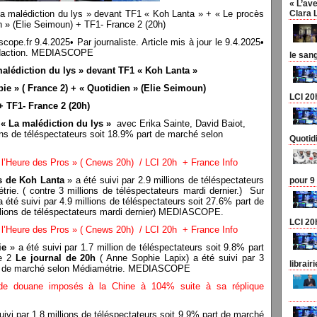
« L’ave
La malédiction du lys » devant TF1 « Koh Lanta » + « Le procès
Clara 
n » (Elie Seimoun) + TF1- France 2 (20h)
r 9.4.2025• Par journaliste. Article mis à jour le 9.4.2025•
a rédaction. MEDIASCOPE
le san
alédiction du lys » devant TF1 « Koh Lanta »
ie » ( France 2) + « Quotidien » (Elie Seimoun)
LCI 20
+ TF1- France 2 (20h)
m
« La malédiction du lys »
avec Erika Sainte, David Baiot,
ons de téléspectateurs soit 18.9% part de marché selon
Quotid
’Heure des Pros » ( Cnews 20h) / LCI 20h + France Info
rs de Koh Lanta
» a été suivi par 2.9 millions de téléspectateurs
pour 9
ie. ( contre 3 millions de téléspectateurs mardi dernier.) Sur
 été suivi par 4.9 millions de téléspectateurs soit 27.6% part de
illions de téléspectateurs mardi dernier) MEDIASCOPE.
LCI 20
’Heure des Pros » ( Cnews 20h) / LCI 20h + France Info
ie
» a été suivi par 1.7 million de téléspectateurs soit 9.8% part
ce 2
Le journal de 20h
( Anne Sophie Lapix) a été suivi par 3
librair
part de marché selon Médiamétrie. MEDIASCOPE
s de douane imposés à la Chine à 104% suite à sa réplique
uivi par 1.8 millions de téléspectateurs soit 9.9% part de marché