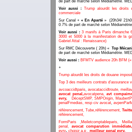
de part de marché selon Médiamétrie. 
Voir aussi :
Trump alourdit les droit
commerciale
Sur Canal +
« En Aparté
» (20h34/ 21h05)
0.7% de part de marché selon Médiamét
Voir aussi :
3 manifs à Paris dimanche 6
3000 et 5000 à la manifestation de la ga
Gabriel Attal : Renaissance)
Sur RMC Découverte ( 20h) «
Top Mécanic
de part de marché selon Médiamétrie. 
Voir aussi :
BFMTV audience 20h BFM (« l
+
Trump alourdit les droits de douane impos
Top 3 des meilleurs contrats d’assurance v
avcoaccidtparis
,
avocataccidtroute,
meilla
avocat penal,
avocatpena,
avt compaimm
evry,
DéceptSMP,
SMP
Origin,
Maubert
penalFmedias,
resp civ avocat
,
avpenParM
référencement,
Tube,référencement,
Twit
référencement,
FormParis ,
Meiletcomptableparis
,
Meil
penal,
avocat comparution immédiat
evry
,
choisir a.p ,
meilleur penal evry,