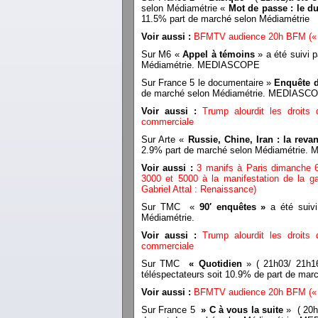
selon Médiamétrie «
Mot de passe : le du
11.5% part de marché selon Médiamétrie
Voir aussi :
BFMTV audience 20h BFM (« l
Sur M6 «
Appel à témoins
» a été suivi p
Médiamétrie. MEDIASCOPE
Sur France 5 le documentaire »
Enquête d
de marché selon Médiamétrie. MEDIASC
Voir aussi :
Trump alourdit les droit
commerciale
Sur Arte «
Russie, Chine, Iran : la rev
2.9% part de marché selon Médiamétrie
Voir aussi :
3 manifs à Paris dimanche 6
3000 et 5000 à la manifestation de la ga
Gabriel Attal : Renaissance)
Sur TMC «
90′ enquêtes »
a été suivi
Médiamétrie.
Voir aussi :
Trump alourdit les droit
commerciale
Sur TMC
« Quotidien
» ( 21h03/ 21h16
téléspectateurs soit 10.9% de part de m
Voir aussi :
BFMTV audience 20h BFM (« l
Sur France 5
» C à vous la suite
» ( 20h4