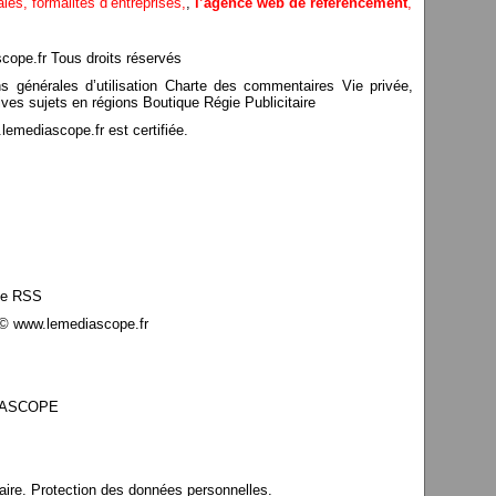
ales,
formalites d’entreprises,
,
l’agence web de référencement
,
pe.fr Tous droits réservés
ns générales d’utilisation Charte des commentaires Vie privée,
ves sujets en régions Boutique Régie Publicitaire
mediascope.fr est certifiée.
le RSS
© www.lemediascope.fr
EDIASCOPE
aire. Protection des données personnelles.