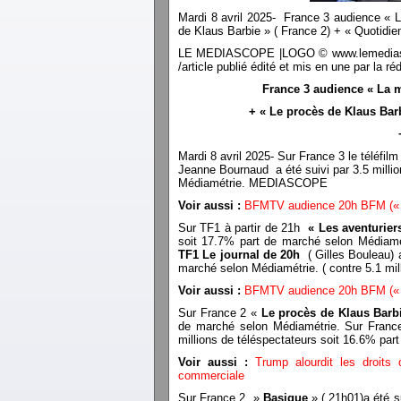
Mardi 8 avril 2025- France 3 audience « 
de Klaus Barbie » ( France 2) + « Quotidie
LE MEDIASCOPE |LOGO © www.lemediascope.f
/article publié édité et mis en une par l
France 3 audience « La m
+ « Le procès de Klaus Barb
Mardi 8 avril 2025- Sur France 3 le téléfil
Jeanne Bournaud a été suivi par 3.5 milli
Médiamétrie. MEDIASCOPE
Voir aussi :
BFMTV audience 20h BFM (« l
Sur TF1 à partir de 21h
« Les aventurie
soit 17.7% part de marché selon Médiamétr
TF1 Le journal de 20h
( Gilles Bouleau) a
marché selon Médiamétrie. ( contre 5.1 m
Voir aussi :
BFMTV audience 20h BFM (« l
Sur France 2 «
Le procès de Klaus Barb
de marché selon Médiamétrie. Sur Fran
millions de téléspectateurs soit 16.6% 
Voir aussi :
Trump alourdit les droit
commerciale
Sur France 2 »
Basique
» ( 21h01)a été s