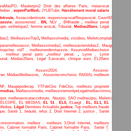
araMauPO,
Mauberpro2
Droit des affaires Paris,
meiavocat
edias ,
avpenParMedi,
JYLBTube,
Harcèlement moral salarie
etroute,
Avoaccidentroute,
responcivacocat
Respavocat,
Couvr92,
Meilleur
assvie
,
assuviemed ,
BN,
NLV ,
,
BNfraude
,
meilleur penal
oupe,
esthetique2,
femme avocat
,
Tribunal,
Medias20ans
,
Legal
dias
2,
MeilleurssviTop3
,
Meillassvimedia,
visiobou
,
Meiletcomptableparis
,
Ass
parameilleurassvi,
Meillassvimedia1,
meilleusaviemédias
2,
Maugepodecep,
tropcher,
vidT ,
meilleurrendemtassvie,
AssurvieMediaschoisir
e ,
meilleur penal paris
,
meilleur penal,
,
Lyme ,
Lyme
bunal,
Medias20ans,
Legal 3
,
avocats, clinique
euro,
EL20ans
ecompa ,
Assurvi2024,
Assurvie:
her,
Médias
Meillassvie
,
Assurviecomchoisir,
RADIAL meilleure
NF,
Maugepodecep,
YTFdeClos
FdeClos,
meilleurs proprieté
medias,
Meillassvimedia,
meillassrviemontpe
Legalmeillavcimmo,
Bnytube,
rpor,
meilleuavocataccidroute,
Neurpsi,
SAO
meilneurpsi,
Meiletcomptablepa
,
ELCOPE
,
EL MEDIAS,
EL 51
,
EL0,
ELaegt ,
EL,
EL1,
EL
Medias,
Légal
Dernières
Actualités,
justice
,
Top meilleurs
,
fraude
que
,
Santé 1
, beauté,
refus 2
,
Droit Internet 2
,
justice
, Santé
consommation
, meilleur ,
meilleurs 3,
Droit Internet
,
meilleurs
aris,
Cabinet formalité Paris,
Cabinet formalité Paris,
Santé 7,