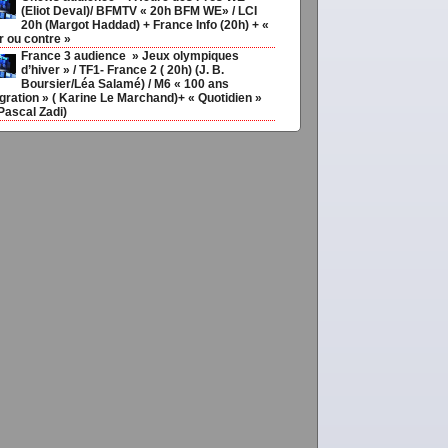
(Eliot Deval)/ BFMTV « 20h BFM WE» / LCI
20h (Margot Haddad) + France Info (20h) + «
r ou contre »
France 3 audience » Jeux olympiques
d’hiver » / TF1- France 2 ( 20h) (J. B.
Boursier/Léa Salamé) / M6 « 100 ans
gration » ( Karine Le Marchand)+ « Quotidien »
Pascal Zadi)
sir
ias20ans,
,
Médias