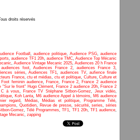
us droits réservés
udience Football
,
audience politique
,
Audience PSG
,
audience
ports
,
audience TF1 20h
,
audience TMC
,
Audience Top Mécanic
ecanic
,
Audience Vintage Mecanic 2025
,
Audiences 20 h France
,
audiences foot
,
Audiences France 2
,
audiences France 3
,
iences séries
,
Audiences TF1
,
audiences TV
,
aufience finale
cteurs France
,
ctu et médias
,
ctu et politique
,
Culture
,
Culture et
,
Foot feminin audience
,
France
,
France 2
,
France 2 audience
 "Sur le front" Hugo Clément
,
France 2 audience 20h
,
France 2
 C à vous
,
France TV Stéphane Sitbon-Gomez
,
Jeux vidéo
,
olitique
,
Koh Lanta
,
M6 audience Appel à témoins
,
M6 audience
ier regard
,
Médias
,
Médias et politique
,
Programme Télé
,
hampions
,
Quotidien
,
Revue de presse
,
sécurité
,
series
,
séries
Sitbon-Gomez
,
Télé Programmes
,
TF1
,
TF1 20h
,
TF1 audience
,
ntage Mecanic
,
zapping