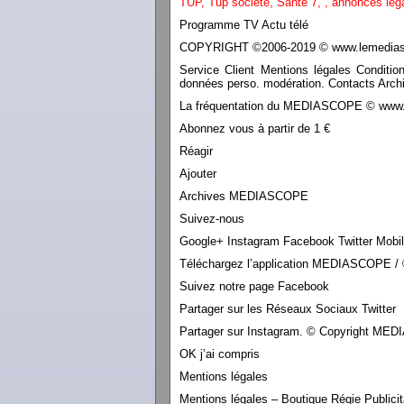
TUP,
Tup société,
Santé 7
,
,
annonces lég
Programme TV Actu télé
COPYRIGHT ©2006-2019 © www.lemediasco
Service Client Mentions légales Conditio
données perso. modération. Contacts Archi
La fréquentation du MEDIASCOPE © www.le
Abonnez vous à partir de 1 €
Réagir
Ajouter
Archives MEDIASCOPE
Suivez-nous
Google+ Instagram Facebook Twitter Mobi
Téléchargez l’application MEDIASCOPE / 
Suivez notre page Facebook
Partager sur les Réseaux Sociaux Twitter
Partager sur Instagram. © Copyright M
OK j’ai compris
Mentions légales
Mentions légales – Boutique Régie Publicit