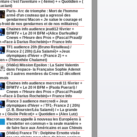
nture c’est l’aventure » ( 4ème) + « Quotidien » (
Luciani)
Paris- Arc de triomphe : Mort de l’homme
armé d’un couteau qui a agressé des
gendarmes/ Macon « Je salue le courage et
g-froid de nos gendarmes et de nos militaires)
Chaines info audience jeudi12 février +
BFMTV « Le 20 H BFM »(Alice Darfeuille)/
Cnews « l’Heure des Pros » (Pascal Praud)/
h «Face à Darius Rochebin)»+ France Info
TF1 audience 20h (Bruno Retailleau) /
France 2 ( 20h) (Léa Salamé)+ »Jeux
olympiques d’hiver » (France 2) + «
ien » (Thimothée Chalamet)
(Vidéo) Mission Epsilon : La Saint Valentin
dans l’espace- la Française Sophie Adenot
et 3 autres membres du Crew-12 décollent
 mois
Chaines info audience mercredi 11 février +
BFMTV « Le 20 H BFM » (Paola Puerari) /
Cnews « l’Heure des Pros » (Pascal Praud)/
h «Face à Darius Rochebin)»+ France Info
France 3 audience mercredi « Jeux
olympiques d’hiver » / TF1- France 2 ( 20h)
(J. B. Boursier/Léa Salamé) / » La grande
ie » ( Gisèle Pelicot)+ « Quotidien » (Alex Lutz)
Macron appelle à nouveau les Européens à
s’endetter en commun « la seule manière »
de faire face aux Américains et aux Chinois
(Vidéo) France TV : Delphine Ernotte visée