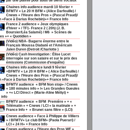
par une plainte pour abus de biens sociaux
Chaines info audience mardi 10 février +
BFMTV « Le 20 H BFM » (Alice Darfeuille) /
Cnews « l’Heure des Pros » (Pascal Praud)/
h «Face à Darius Rochebin)»+ France Info
France 2 audience « Jeux olympiques
d’hiver » / TF1- France 2 ( 20h) (J. B.
Boursier/Léa Salamé) / M6 » Scènes de
s »+ « Quotidien »
(Vidéo) NBA- Bagarre énorme entre le
Français Moussa Diabaté et l’Américain
Jalen Duren (Detroit /Charlotte )
(Vidéo) Cash Investigation : Élise Lucet
interrogée sur son salaire et sur le prix des
émissions (Commission d’enquête)
Chaines info audience lundi 9 février
+BFMTV « Le 20 H BFM » ( Alice Darfeuille) /
Cnews « l’Heure des Pros » (Pascal Praud)/
h «Face à Darius Rochebin)»+ France Info
BFMTV audience « BFM Non stop» / Cnews
« 180 minutes info » /« Les Grandes Gueules
» +« LCI Direct » (Marie-Aline Méliyi) +
 info
BFMTV audience « BFM Première » + «
Télématin » + Cnews / LCI « la matinale » +
France Info + » Brunet sans filtre » (LCI)
Cnews audience « Face à Philippe de Villiers
» / BFMTV« Le club BFM» (Paola Puerari) /
LCI « 24 H» + France Info
Cnews audience « l’Heure des Pros WE »