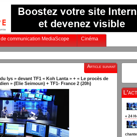
 de communication MediaScope
Cinéma
Article suivant
du lys » devant TF1 « Koh Lanta » + « Le procès de
idien » (Elie Seimoun) + TF1- France 2 (20h)
L'ac
« 24 H
chante