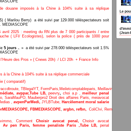
MEDIASCOPE
s de douane imposés à la Chine à 104% suite à sa réplique
Le pou
 ( Marilou Berry) a été suivi par 129.000 téléspectateurs soit
rie. MEDIASCOPE
d’immi
 avril 2025 : meeting du RN plus de 7 000 participants / entre
(Jean-
uche ( LFI/ Ecologistes), selon la police ( près de 1000 pour
 5 jours .
. » a été suivi par 278.000 téléspectateurs soit 1.5%
MEDIASCOPE
’Heure des Pros » ( Cnews 20h) / LCI 20h + France Info
és à la Chine à 104% suite à sa réplique commerciale
ie ( comparatif)
vaccdtroute,
TBlegalYT,
FormParis,
Meiletcomptableparis
,
Meillavimmo,
Choi
édiate, avppar
,
Tube LB,
peevry
,
choi a.p ,
meilleur penal
Po,
SaraMauPO,
Mauberpro2
Droit des affaires Paris,
meiavocat
edias ,
avpenParMedi,
JYLBTube,
Harcèlement moral salarie
terMEDIASCOPE,
FBMEDIASCOPE
,
argbn,
refbn,
ColiCIvi,
Remypics
,
Med
lavimmo,
Comment
Choisir avocat penal,
Choisir avocat
e,
Av pen Paris,
femme penaliste Paris
,Tube LB,
penal