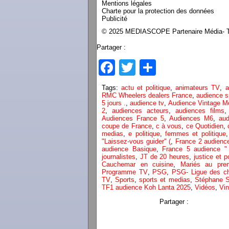
Mentions légales
Charte pour la protection des données
Publicité
© 2025 MEDIASCOPE Partenaire Média- To
Partager :
Facebook
Twitter
Partager
Tags:
actu et politique
,
animateurs TV
,
a
RMC Wheelers dealers France
,
audience s
5 jours .
,
audience tv
,
Audience Vintage M
2
,
audiences acteurs
,
audiences films
Audiences France 5
,
Audiences M6
,
aud
coupe de France
,
c à vous
,
ce Quotidien
,
medias
,
e politique
,
femmes et politique
"Laissez-vous guider" (
,
France 2 audience
audience Basique
,
France 5 audience "
journalistes
,
JT de 20 heures
,
justice et p
Cauchemar en cuisine
,
Mariés au prem
Programme TV
,
PSG
,
PSG- Ligue des c
TV
,
Sports
,
sports et medias
,
Stéphane 
TF1 audience Koh Lanta 2025
,
Vidéos
,
Vi
Partager :