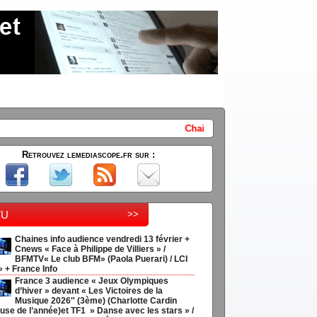
Chaines info audience vendredi 13 février + Cnews « Face
Retrouvez lemediascope.fr sur :
tu
>>
Chaines info audience vendredi 13 février +
Cnews « Face à Philippe de Villiers » /
BFMTV« Le club BFM» (Paola Puerari) / LCI
» + France Info
France 3 audience « Jeux Olympiques
d’hiver » devant « Les Victoires de la
Musique 2026″ (3ème) (Charlotte Cardin
use de l’année)et TF1 » Danse avec les stars » /