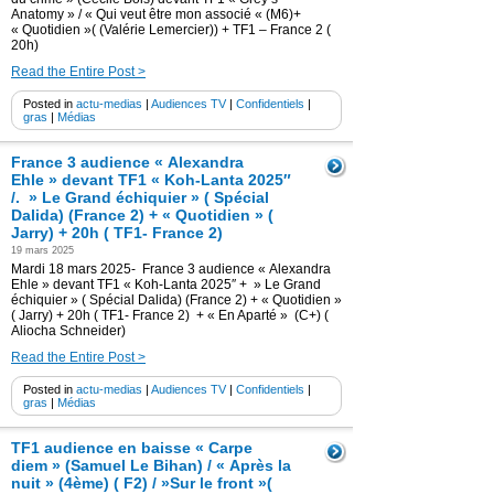
Anatomy » / « Qui veut être mon associé « (M6)+
« Quotidien »( (Valérie Lemercier)) + TF1 – France 2 (
20h)
Read the Entire Post >
Posted in
actu-medias
|
Audiences TV
|
Confidentiels
|
gras
|
Médias
France 3 audience « Alexandra
Ehle » devant TF1 « Koh-Lanta 2025″
/. » Le Grand échiquier » ( Spécial
Dalida) (France 2) + « Quotidien » (
Jarry) + 20h ( TF1- France 2)
19 mars 2025
Mardi 18 mars 2025- France 3 audience « Alexandra
Ehle » devant TF1 « Koh-Lanta 2025″ + » Le Grand
échiquier » ( Spécial Dalida) (France 2) + « Quotidien »
( Jarry) + 20h ( TF1- France 2) + « En Aparté » (C+) (
Aliocha Schneider)
Read the Entire Post >
Posted in
actu-medias
|
Audiences TV
|
Confidentiels
|
gras
|
Médias
TF1 audience en baisse « Carpe
diem » (Samuel Le Bihan) / « Après la
nuit » (4ème) ( F2) / »Sur le front »(