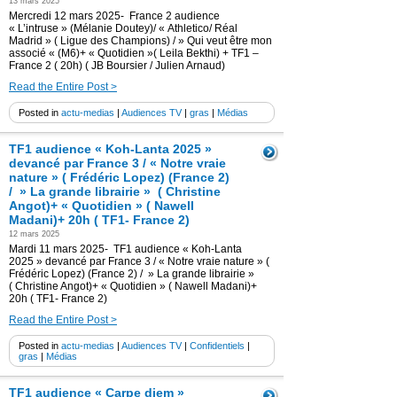
13 mars 2025
Mercredi 12 mars 2025- France 2 audience
« L’intruse » (Mélanie Doutey)/ « Athletico/ Réal
Madrid » ( Ligue des Champions) / » Qui veut être mon
associé « (M6)+ « Quotidien »( Leila Bekthi) + TF1 –
France 2 ( 20h) ( JB Boursier / Julien Arnaud)
Read the Entire Post >
Posted in
actu-medias
|
Audiences TV
|
gras
|
Médias
TF1 audience « Koh-Lanta 2025 »
devancé par France 3 / « Notre vraie
nature » ( Frédéric Lopez) (France 2)
/ » La grande librairie » ( Christine
Angot)+ « Quotidien » ( Nawell
Madani)+ 20h ( TF1- France 2)
12 mars 2025
Mardi 11 mars 2025- TF1 audience « Koh-Lanta
2025 » devancé par France 3 / « Notre vraie nature » (
Frédéric Lopez) (France 2) / » La grande librairie »
( Christine Angot)+ « Quotidien » ( Nawell Madani)+
20h ( TF1- France 2)
Read the Entire Post >
Posted in
actu-medias
|
Audiences TV
|
Confidentiels
|
gras
|
Médias
TF1 audience « Carpe diem »