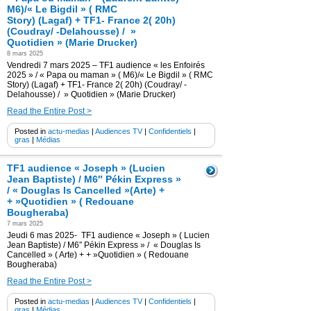
M6)/« Le Bigdil » ( RMC
Story) (Lagaf) + TF1- France 2( 20h)
(Coudray/ -Delahousse) / »
Quotidien » (Marie Drucker)
8 mars 2025
Vendredi 7 mars 2025 – TF1 audience « les Enfoirés
2025 » / « Papa ou maman » ( M6)/« Le Bigdil » ( RMC
Story) (Lagaf) + TF1- France 2( 20h) (Coudray/ -
Delahousse) / » Quotidien » (Marie Drucker)
Read the Entire Post >
Posted in
actu-medias
|
Audiences TV
|
Confidentiels
|
gras
|
Médias
TF1 audience « Joseph » (Lucien
Jean Baptiste) / M6″ Pékin Express »
/ « Douglas Is Cancelled »(Arte) +
+ »Quotidien » ( Redouane
Bougheraba)
7 mars 2025
Jeudi 6 mas 2025- TF1 audience « Joseph » ( Lucien
Jean Baptiste) / M6″ Pékin Express » / « Douglas Is
Cancelled » ( Arte) + + »Quotidien » ( Redouane
Bougheraba)
Read the Entire Post >
Posted in
actu-medias
|
Audiences TV
|
Confidentiels
|
gras
|
Médias