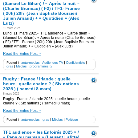
(Samuel Le Bihan) / « Après la nuit »
(Charlie Bruneau) ( F2) / TF1- France
( 20h) 20h (Jean Baptiste Boursier/
Julien Arnaud) + « Quotidien » (Alex
Lutz)
11 mars 2025
Lundi 11 mars 2025- TF1 audience « Carpe diem »
(Samuel Le Bihan) / « Après la nuit » (Charlie Bruneau)
( F2) / TF1- France ( 20h) 20h (Jean Baptiste Boursier/
Julien Arnaud) + « Quotidien » (Alex Lutz)
Read the Entire Post >
Posted in
actu-medias
|
Audiences TV
|
Confidentiels
|
gras
|
Médias
|
programmes tv
Rugby : France / Irlande : quelle
heure , quelle chaine ? ( Six nations
2025 ) ( samedi 8 mars)
8 mars 2025
Rugby : France / Irlande 2025 : quelle heure , quelle
chaine ? ( Six nations ) ( samedi 8 mars)
Read the Entire Post >
Posted in
actu-medias
|
gras
|
Médias
|
Politique
TF1 audience « les Enfoirés 2025 » /
« Papa ou maman » (Laurent Lafitte)