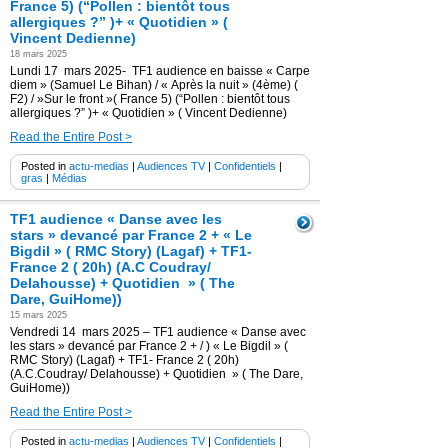
France 5) (“Pollen : bientôt tous
allergiques ?” )+ « Quotidien » (
Vincent Dedienne)
18 mars 2025
Lundi 17 mars 2025- TF1 audience en baisse « Carpe
diem » (Samuel Le Bihan) / « Après la nuit » (4ème) (
F2) / »Sur le front »( France 5) (“Pollen : bientôt tous
allergiques ?” )+ « Quotidien » ( Vincent Dedienne)
Read the Entire Post >
Posted in
actu-medias
|
Audiences TV
|
Confidentiels
|
gras
|
Médias
TF1 audience « Danse avec les
stars » devancé par France 2 + « Le
Bigdil » ( RMC Story) (Lagaf) + TF1-
France 2 ( 20h) (A.C Coudray/
Delahousse) + Quotidien » ( The
Dare, GuiHome))
15 mars 2025
Vendredi 14 mars 2025 – TF1 audience « Danse avec
les stars » devancé par France 2 + / ) « Le Bigdil » (
RMC Story) (Lagaf) + TF1- France 2 ( 20h)
(A.C.Coudray/ Delahousse) + Quotidien » ( The Dare,
GuiHome))
Read the Entire Post >
Posted in
actu-medias
|
Audiences TV
|
Confidentiels
|