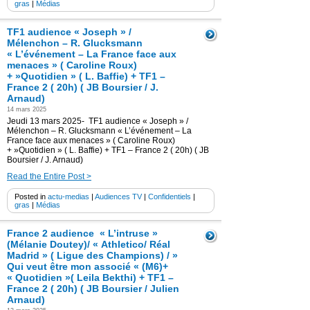
gras
|
Médias
TF1 audience « Joseph » /
Mélenchon – R. Glucksmann
« L’événement – La France face aux
menaces » ( Caroline Roux)
+ »Quotidien » ( L. Baffie) + TF1 –
France 2 ( 20h) ( JB Boursier / J.
Arnaud)
14 mars 2025
Jeudi 13 mars 2025- TF1 audience « Joseph » /
Mélenchon – R. Glucksmann « L’événement – La
France face aux menaces » ( Caroline Roux)
+ »Quotidien » ( L. Baffie) + TF1 – France 2 ( 20h) ( JB
Boursier / J. Arnaud)
Read the Entire Post >
Posted in
actu-medias
|
Audiences TV
|
Confidentiels
|
gras
|
Médias
France 2 audience « L’intruse »
(Mélanie Doutey)/ « Athletico/ Réal
Madrid » ( Ligue des Champions) / »
Qui veut être mon associé « (M6)+
« Quotidien »( Leila Bekthi) + TF1 –
France 2 ( 20h) ( JB Boursier / Julien
Arnaud)