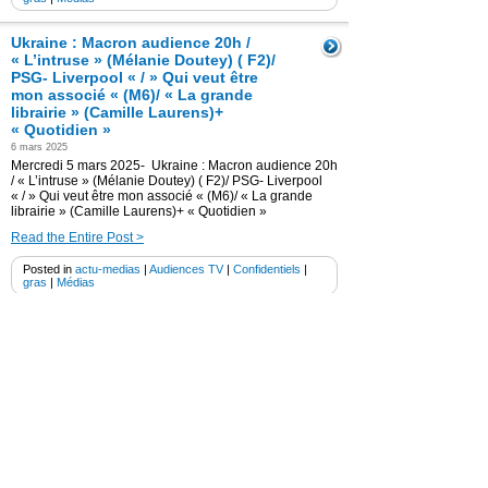
Ukraine : Macron audience 20h /
« L’intruse » (Mélanie Doutey) ( F2)/
PSG- Liverpool « / » Qui veut être
mon associé « (M6)/ « La grande
librairie » (Camille Laurens)+
« Quotidien »
6 mars 2025
Mercredi 5 mars 2025- Ukraine : Macron audience 20h
/ « L’intruse » (Mélanie Doutey) ( F2)/ PSG- Liverpool
« / » Qui veut être mon associé « (M6)/ « La grande
librairie » (Camille Laurens)+ « Quotidien »
Read the Entire Post >
Posted in
actu-medias
|
Audiences TV
|
Confidentiels
|
gras
|
Médias
TF1 audience « Koh-Lanta 2025 » /
« Mort d’un berger » ( F 3)
+ »Quotidien » ( Clara Luciani) + RMC
Découverte « Top mécanic, 5 jours
.. »
5 mars 2025
Mardi 4 mars 2025- TF1 audience « Koh-Lanta 2025 »
/ « Mort d’un berger » ( France 3) + « Quotidien » (
Clara Luciani) ) + RMC Découverte « Top mécanic, 5
jours .. » + 20h ( TF1- France 2)