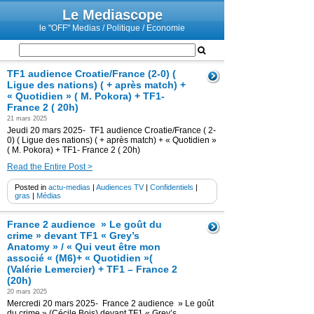
Le Mediascope
le "OFF" Medias / Politique / Economie
TF1 audience Croatie/France (2-0) (
Ligue des nations) ( + après match) +
« Quotidien » ( M. Pokora) + TF1-
France 2 ( 20h)
21 mars 2025
Jeudi 20 mars 2025- TF1 audience Croatie/France ( 2-
0) ( Ligue des nations) ( + après match) + « Quotidien »
( M. Pokora) + TF1- France 2 ( 20h)
Read the Entire Post >
Posted in
actu-medias
|
Audiences TV
|
Confidentiels
|
gras
|
Médias
France 2 audience » Le goût du
crime » devant TF1 « Grey’s
Anatomy » / « Qui veut être mon
associé « (M6)+ « Quotidien »(
(Valérie Lemercier) + TF1 – France 2
(20h)
20 mars 2025
Mercredi 20 mars 2025- France 2 audience » Le goût
du crime » (Cécile Bois) devant TF1 « Grey’s