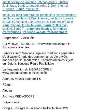
meilleurs
,
fraude you tube
,
Rhinoplastie 2
,
Justice
2
,
clinique
,
Santé 1
, beauté,
refus 2
,
Droit Internet
2
,
justice
, Santé ,
meilleurs
,
meilleurs
,
meilleurenfrance,
topmeilleur,
consommation
,
meilleur ,
meilleurs 3,
Droit Internet
,
meilleurs 3,
santé
5,
Avis
,
Formalité d’entreprise paris,
Cabinet formalité
Paris,
Cabinet formalité Paris,
Santé 7, TUP,
Tup
société,
Santé 7
,
,
annonces légales,
formalites
d’entreprises,
,
l’agence web de référencement
,
Programme TV Actu télé
COPYRIGHT ©2006-2019 © www.lemediascope.fr
Tous droits réservés
Service Client Mentions légales Conditions générales
d’utilisation Charte des commentaires Vie privée,
données perso. modération. Contacts Archives sujets
en régions Boutique Régie Publicitaire
La fréquentation du MEDIASCOPE ©
www.lemediascope.fr est certifiée.
Abonnez vous à partir de 1 €
Réagir
Ajouter
Archives MEDIASCOPE
Suivez-nous
Google+ Instagram Facebook Twitter Mobile RSS