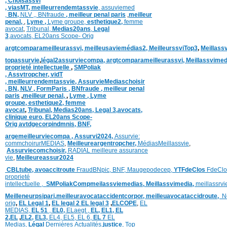
,
Choisassvi
,
viasMT,
meilleurrendemtassvie
,
assuviemed
,
BN,
NLV ,
,
BNfraude
,
meilleur penal paris
,
meilleur
penal,
,
Lyme ,
Lyme groupe,
esthetique2,
femme
avocat
,
Tribunal,
Medias20ans
,
Legal
3
,
avocats,
EL20ans Scope- Orig
argtcomparameilleurassvi,
meilleusaviemédias
2,
MeilleurssviTop3
,
Meillass
topassurvie
,
légal2assurviecompa,
argtcomparameilleurassvi,
Meillassvimed
proprieté intellectuelle
,
SMPoliak
,
Assvtropcher,
vidT
,
meilleurrendemtassvie,
AssurvieMediaschoisir
,
BN,
NLV ,
FormParis ,
BNfraude ,
meilleur penal
paris
,
meilleur penal,
,
Lyme ,
Lyme
groupe,
esthetique2,
femme
avocat
,
Tribunal,
Medias20ans,
Legal 3
,
avocats,
clinique
euro,
EL20ans Scope-
Orig
avtdgecorpindmnis,
BNF,
argemeilleurviecompa ,
Assurvi2024,
Assurvie:
commchoirurMEDIAS
,
Meilleureargentropcher,
Médias
Meillassvie
,
Assurviecomchoisir,
RADIAL meilleure assurance
vie
,
Meilleureassur2024
CBLtube,
avoaccitroute
FraudBNpic,
BNF,
Maugepodecep,
YTFdeClos
FdeClo
proprieté
intellectuelle
,
SMPoliak
Compmeilassviemedias,
Meillassvimedia,
meillassrv
Meilleneurpsipari,
meilleuravocataccidentcorpor,
meilleuavocataccidroute,
N
orig
,
EL Legal 1
,
EL legal 2
EL legal 3
,
ELCOPE
,
EL
MEDIAS,
EL 51
,
EL0,
ELaegt ,
EL,
EL1,
EL
2,
EL
,
EL2,
EL3,
EL4,
EL5,
EL 6,
EL 7
EL
Medias,
Légal
Dernières
Actualités,
justice
,
Top