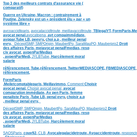
Top 3 des meilleurs contrats d’assurance vie (
comparatif)
Guerre en Ukraine- Macron : contrairement à
Poutine, Zelensky est un « président élu » par « un
système libre »
avcoaccidtparis
,
avocataccidtroute,
meillavaccdtroute,
TBlegalYT,
FormParis,
Me
avocat penal,
avocatpena,
avt compaimmédiate,
avppar
,
Tube LB,
peevry
,
choi a.p ,
meilleur penal
evry,
DéceptSMP,
SMP
Origin,
MaubertPo,
SaraMauPO,
Mauberpro2
Droit
des affaires Paris,
meiavocat penalFmedias,
resp
civ avocat
,
avpenParMedias
,
avpenParMedi,
JYLBTube,
Harcèlement moral
salarie
référencement,
Tube,référencement,
TwitterMEDIASCOPE,
FBMEDIASCOPE
référencement,
FormParis
,
Meiletcomptableparis
,
Meillavimmo,
Comment
Choisir
avocat penal,
Choisir avocat penal,
avocat
comparution immédiate,
Av pen Paris,
femme
penaliste Paris
,Tube LB,
penal evry
,
choisir a.p
,
meilleur penal evry,
DéceptSMP,
SMP
Origin,
MaubertPo,
SaraMauPO,
Mauberpro2
Droit
des affaires Paris,
meiavocat penalFmedias,
resp
civ avocat
,
avpenParMedias
,
avpenParMedi,
JYLBTube,
Harcèlement moral
salarie
SAOSParis,
couv92,
CLB,
Avocalegalacidetroute,
Avoaccidentroute,
responci