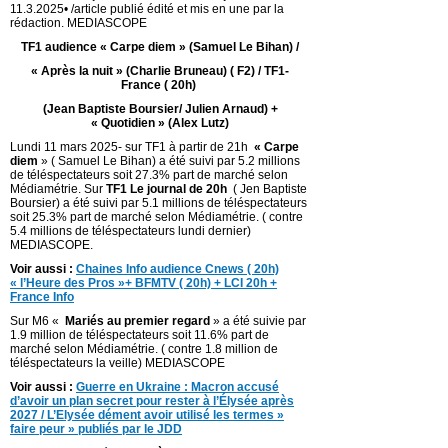
11.3.2025• /article publié édité et mis en une par la
rédaction. MEDIASCOPE
TF1 audience « Carpe diem » (Samuel Le Bihan) /
« Après la nuit » (Charlie Bruneau) ( F2) / TF1-
France ( 20h)
(Jean Baptiste Boursier/ Julien Arnaud) +
« Quotidien » (Alex Lutz)
Lundi 11 mars 2025- sur TF1 à partir de 21h
« Carpe
diem
» ( Samuel Le Bihan) a été suivi par 5.2 millions
de téléspectateurs soit 27.3% part de marché selon
Médiamétrie. Sur
TF1 Le journal de 20h
( Jen Baptiste
Boursier) a été suivi par 5.1 millions de téléspectateurs
soit 25.3% part de marché selon Médiamétrie. ( contre
5.4 millions de téléspectateurs lundi dernier)
MEDIASCOPE.
Voir aussi :
Chaines Info audience Cnews ( 20h)
« l’Heure des Pros »+ BFMTV ( 20h) + LCI 20h +
France Info
Sur M6 «
Mariés au premier regard
» a été suivie par
1.9 million de téléspectateurs soit 11.6% part de
marché selon Médiamétrie. ( contre 1.8 million de
téléspectateurs la veille) MEDIASCOPE
Voir aussi :
Guerre en Ukraine : Macron accusé
d’avoir un plan secret pour rester à l’Élysée après
2027 / L’Elysée dément avoir utilisé les termes »
faire peur » publiés par le JDD