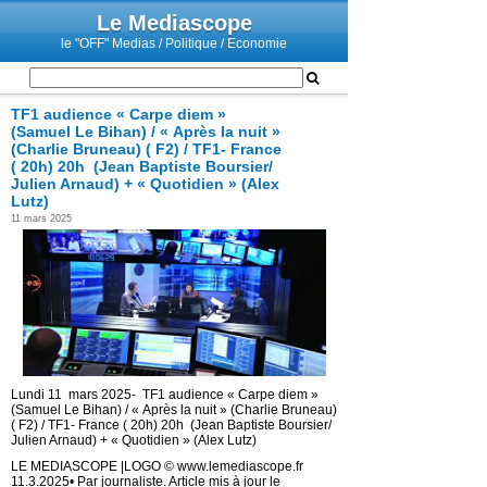
Le Mediascope
le "OFF" Medias / Politique / Economie
TF1 audience « Carpe diem »
(Samuel Le Bihan) / « Après la nuit »
(Charlie Bruneau) ( F2) / TF1- France
( 20h) 20h (Jean Baptiste Boursier/
Julien Arnaud) + « Quotidien » (Alex
Lutz)
11 mars 2025
Lundi 11 mars 2025- TF1 audience « Carpe diem »
(Samuel Le Bihan) / « Après la nuit » (Charlie Bruneau)
( F2) / TF1- France ( 20h) 20h (Jean Baptiste Boursier/
Julien Arnaud) + « Quotidien » (Alex Lutz)
LE MEDIASCOPE |LOGO © www.lemediascope.fr
11.3.2025• Par journaliste. Article mis à jour le