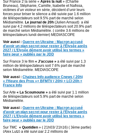
Sur France 2 la série «
Après la nuit
» (Charlie
Bruneau), Stéphanie, Camille, Isabelle et Nafissa,
victimes d’un violeur en série, décident d’unir leurs
forces pour briser le silence a été suivie par 1.6 million
de téléspectateurs soit 9.5% part de marché selon
Médiamétrie.
Le journal de 20h
(Julien Arnaud) a été
suivi par 4.2 millions de téléspectateurs soit 20.9% part
de marché selon Médiamétrie. ( contre 3.6 millions de
téléspectateurs lundi dernier) MEDIASCOPE
Voir aussi :
Guerre en Ukraine : Macron accusé
d’avoir un plan secret pour rester à l’Élysée après
2027 / L’Elysée dément avoir utilisé les termes »
faire peur » publiés par le JDD
Sur France 3 le film
« J’accuse »
a été suivi par 1.3
million de téléspectateurs soit 7.6% part de marché
selon Médiamétrie. MEDIASCOPE
Voir aussi :
Chaines Info audience Cnews ( 20h)
« l’Heure des Pros »+ BFMTV ( 20h) + LCI 20h +
France Info
Sur Arte
« La Scoumoune »
a été suivi par 1.1 million
de téléspectateurs soit 5.9% part de marché selon
Médiamétrie.
Voir aussi :
Guerre en Ukraine : Macron accusé
d’avoir un plan secret pour rester à l’Élysée après
2027 / L’Elysée dément avoir utilisé les termes »
faire peur » publiés par le JDD
Sur TMC
« Quotidien
» ( 21h03/ 21h16) ( 3ème partie)
(Alex Lutz) a été suivi par 2.2 millions de