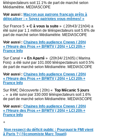
téléspectateurs soit 11.1% de part de marché selon
Médiamétrie. MEDIASCOPE
Voir aussi :
Macron aux patrons français prêts à
délocaliser : « Soyez patriotes vous-mêmes! »
Sur France 5
» C à vous la suite
» ( 20h43/ 21h04) a
été suivi par 1.1 million de téléspectateurs soit 5.6% de
part de marché selon Médiamétrie. MEDIASCOPE
Voir aussi :
Chaines Info audience Cnews ( 20h)
« l’Heure des Pros »+ BFMTV ( 20h) + LCI 20h +
France Info
Sur Canal +
« En Aparté
» (20h34/ 21h05) ( Marina
Fois) a été suivi par 101.000 téléspectateurs soit 0.5%
de part de marché selon Médiamétrie. MEDIASCOPE
Voir aussi :
Chaines Info audience Cnews ( 20h)
« l’Heure des Pros »+ BFMTV ( 20h) + LCI 20h +
France Info
Sur RMC Découverte ( 20h) «
Top Mécanic 5 jours
.
. » a été suivi par 330.000 téléspectateurs soit 1.6%
de part de marché selon Médiamétrie. MEDIASCOPE
Voir aussi :
Chaines Info audience Cnews ( 20h)
« l’Heure des Pros »+ BFMTV ( 20h) + LCI 20h +
France Info
+
Non respect du déficit public : Pourquoi le FMI vient
à Paris ? ( l’économiste Marc Touati)