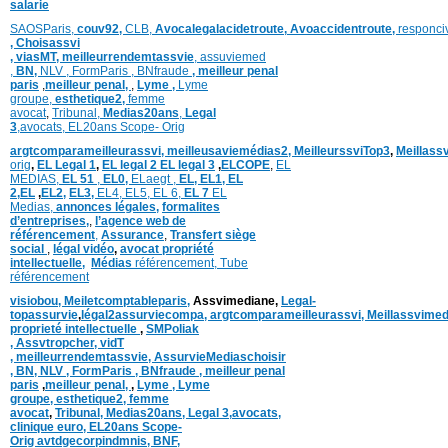
salarie
SAOSParis,
couv92,
CLB,
Avocalegalacidetroute,
Avoaccidentroute,
responci
,
Choisassvi
,
viasMT,
meilleurrendemtassvie
,
assuviemed
,
BN,
NLV ,
FormParis ,
BNfraude
,
meilleur penal
paris
,
meilleur penal,
,
Lyme ,
Lyme
groupe,
esthetique2,
femme
avocat
,
Tribunal,
Medias20ans
,
Legal
3
,
avocats,
EL20ans Scope- Orig
argtcomparameilleurassvi,
meilleusaviemédias
2,
MeilleurssviTop3
,
Meillass
orig
,
EL Legal 1
,
EL legal 2
EL legal 3
,
ELCOPE
,
EL
MEDIAS,
EL 51
,
EL0,
ELaegt ,
EL,
EL1,
EL
2,
EL
,
EL2,
EL3,
EL4,
EL5,
EL 6,
EL 7
EL
Medias,
annonces légales,
formalites
d’entreprises,
,
l’agence web de
référencement
,
Assurance
,
Transfert siège
social
,
légal vidéo
,
avocat propriété
intellectuelle
,
Médias
référencement,
Tube
référencement
visiobou
,
Meiletcomptableparis
,
Assvimediane,
Legal-
topassurvie
,
légal2assurviecompa,
argtcomparameilleurassvi,
Meillassvimed
proprieté intellectuelle
,
SMPoliak
,
Assvtropcher,
vidT
,
meilleurrendemtassvie,
AssurvieMediaschoisir
,
BN,
NLV ,
FormParis ,
BNfraude ,
meilleur penal
paris
,
meilleur penal,
,
Lyme ,
Lyme
groupe,
esthetique2,
femme
avocat
,
Tribunal,
Medias20ans,
Legal 3
,
avocats,
clinique
euro,
EL20ans Scope-
Orig
avtdgecorpindmnis,
BNF,