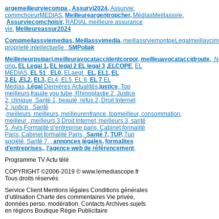
argemeilleurviecompa ,
Assurvi2024,
Assurvie:
commchoirurMEDIAS
,
Meilleureargentropcher,
Médias
Meillassvie
,
Assurviecomchoisir,
RADIAL meilleure assurance
vie
,
Meilleureassur2024
Compmeilassviemedias,
Meillassvimedia,
meillassrviemontpe
Legalmeillavci
proprieté intellectuelle
,
SMPoliak
Meilleneurpsipari,
meilleuravocataccidentcorpor,
meilleuavocataccidroute,
N
orig
,
EL Legal 1
,
EL legal 2
EL legal 3
,
ELCOPE
,
EL
MEDIAS,
EL 51
,
EL0,
ELaegt ,
EL,
EL1,
EL
2,
EL
,
EL2,
EL3,
EL4,
EL5,
EL 6,
EL 7
EL
Medias,
Légal
Dernières
Actualités,
justice
,
Top
meilleurs
,
fraude you tube
,
Rhinoplastie 2
,
Justice
2
,
clinique
,
Santé 1
, beauté,
refus 2
,
Droit Internet
2
,
justice
, Santé
,
meilleurs
,
meilleurs
,
meilleurenfrance,
topmeilleur,
consommation
,
meilleur ,
meilleurs 3,
Droit Internet
,
meilleurs 3,
santé
5,
Avis
,
Formalité d’entreprise paris,
Cabinet formalité
Paris,
Cabinet formalité Paris,
Santé 7, TUP,
Tup
société,
Santé 7
,
,
annonces légales,
formalites
d’entreprises,
,
l’agence web de référencement
,
Programme TV Actu télé
COPYRIGHT ©2006-2019 © www.lemediascope.fr
Tous droits réservés
Service Client Mentions légales Conditions générales
d’utilisation Charte des commentaires Vie privée,
données perso. modération. Contacts Archives sujets
en régions Boutique Régie Publicitaire