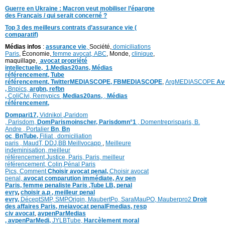
Guerre en Ukraine : Macron veut mobiliser l’épargne
des Français / qui serait concerné ?
Top 3 des meilleurs contrats d’assurance vie (
comparatif)
Médias infos
:
assurance vie
,
Société,
domiciliations
Paris
, Économie,
femme avocat,
ABC
, Monde,
clinique
,
maquillage,
avocat propriété
intellectuelle,
1,
Medias20ans,
Médias
référencement,
Tube
référencement,
TwitterMEDIASCOPE,
FBMEDIASCOPE
,
ArgMEDIASCOPE
Av
,
Bnpics,
argbn,
refbn
,
ColiCIvi,
Remypics
,
Medias20ans,
,
Médias
référencement,
Dompari17,
Vidnikol
,
Paridom
,
Parisdom,
DomParismoinscher,
Parisdomn°1
,
Domentreprisparis,
B.
Andre ,
Portalier
Bn
,
Bn
oc
,
BnTube,
Filiat
,
domiciliation
paris
,
MaudT
,
DDJ,
BB
Meillvocapp
,
Meilleure
inde
minisation
,
meilleur
référencement
,
Justice
,
Paris,
Paris,
meilleur
référencement,
Colin
,
Pénal Paris
Pics,
Comment
Choisir avocat penal,
Choisir avocat
penal,
avocat comparution immédiate,
Av pen
Paris,
femme penaliste Paris
,Tube LB,
penal
evry
,
choisir a.p ,
meilleur penal
evry,
DéceptSMP,
SMP
Origin,
MaubertPo,
SaraMauPO,
Mauberpro2
Droit
des affaires Paris,
meiavocat penalFmedias,
resp
civ avocat
,
avpenParMedias
,
avpenParMedi,
JYLBTube,
Harcèlement moral