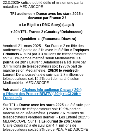
22.3.2025• /article publié édité et mis en une par la
rédaction. MEDIASCOPE
TF1 audience « Danse avec les stars 2025 »
devancé par France 2 /
« Le Bigdil » ( RMC Story) (Lagaf)
+ 20h TF1- France 2 (Coudray/ Delahousse)
+ Quotidien » (Fatoumata Diawara)
Vendredi 21 mars 2025 – Sur France 2 en tête des
audiences à partie de 21h avec le téléfilm «
Tropiques
Criminels
» suivi par 3.3 millions de téléspectateurs
soit 20.1% part de marché selon Médiamétrie.
Le
journal de 20h
( Laurent Delahousse) a été suivi par
3.4 millions de téléspectateurs soit 19?3% part de
marché selon Médiamétrie.
20h30 le vendredi
(
Laurent Delahousse) a été suivi par 2.7 millions de
téléspectateurs soit 15.2% part de marché selon
Médiamétrie. MEDIASCOPE
Voir aussi :
Chaines Info audience Cnews ( 20h)
« l’Heure des Pros »+ BFMTV ( 20h) + LCI 20h +
France Info
Sur TF1 «
Danse avec les stars 2025
» a été suivi par
2.8 millions de téléspectateurs soit 19.9% part de
marché selon Médiamétrie. ( contre 7.6 millions de
téléspectateurs vendredi dernier » Les Enfoiré 2025″ )
MEDIASCOPE Sur TF1
Le journal de 20h
( Anne
Claire Coudray) a été suivi par 4.7 millions de
téléspectateurs soit 26.8% de de PDA. MEDIASCOPE