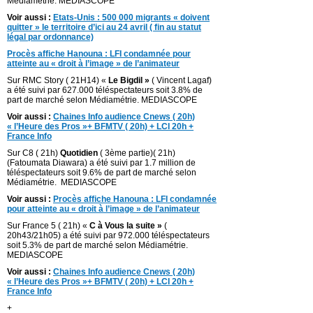
Médiamétrie. MEDIASCOPE
Voir aussi :
Etats-Unis : 500 000 migrants « doivent
quitter » le territoire d’ici au 24 avril ( fin au statut
légal par ordonnance)
Procès affiche Hanouna : LFI condamnée pour
atteinte au « droit à l’image » de l’animateur
Sur RMC Story ( 21H14) «
Le Bigdil »
( Vincent Lagaf)
a été suivi par 627.000 téléspectateurs soit 3.8% de
part de marché selon Médiamétrie. MEDIASCOPE
Voir aussi :
Chaines Info audience Cnews ( 20h)
« l’Heure des Pros »+ BFMTV ( 20h) + LCI 20h +
France Info
Sur C8 ( 21h)
Quotidien
( 3ème partie)( 21h)
(Fatoumata Diawara) a été suivi par 1.7 million de
téléspectateurs soit 9.6% de part de marché selon
Médiamétrie. MEDIASCOPE
Voir aussi :
Procès affiche Hanouna : LFI condamnée
pour atteinte au « droit à l’image » de l’animateur
Sur France 5 ( 21h) «
C à Vous la suite »
(
20h43/21h05) a été suivi par 972.000 téléspectateurs
soit 5.3% de part de marché selon Médiamétrie.
MEDIASCOPE
Voir aussi :
Chaines Info audience Cnews ( 20h)
« l’Heure des Pros »+ BFMTV ( 20h) + LCI 20h +
France Info
+