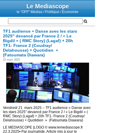
Le Mediascope
le "OFF" Medias / Politique / Economie
TF1 audience « Danse avec les stars
2025″ devancé par France 2 / « Le
Bigdil » ( RMC Story) (Lagaf) + 20h
TF1- France 2 (Coudray/
Delahousse) + Quotidien »
(Fatoumata Diawara)
22 mars 2025
Vendredi 21 mars 2025 – TF1 audience « Danse avec
les stars 2025″ devancé par France 2 / « Le Bigdil » (
RMC Story) (Lagaf) + 20h TF1- France 2 (Coudray/
Delahousse) + Quotidien » (Fatoumata Diawara)
LE MEDIASCOPE |LOGO © www.lemediascope.fr
22.3.2025• Par journaliste. Article mis à jour le