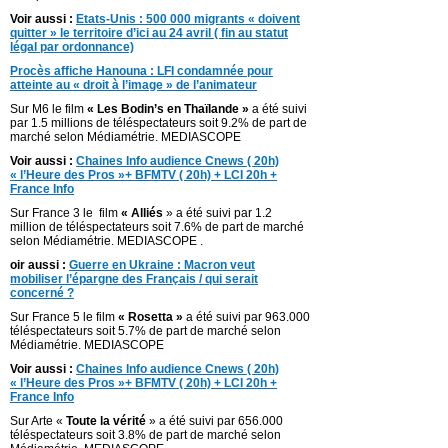
Voir aussi :
Etats-Unis : 500 000 migrants « doivent
quitter » le territoire d’ici au 24 avril ( fin au statut
légal par ordonnance)
Procès affiche Hanouna : LFI condamnée pour
atteinte au « droit à l’image » de l’animateur
Sur M6 le film
« Les Bodin’s en Thaïlande »
a été suivi
par 1.5 millions de téléspectateurs soit 9.2% de part de
marché selon Médiamétrie. MEDIASCOPE
Voir aussi :
Chaines Info audience Cnews ( 20h)
« l’Heure des Pros »+ BFMTV ( 20h) + LCI 20h +
France Info
Sur France 3 le film
« Alliés
» a été suivi par 1.2
million de téléspectateurs soit 7.6% de part de marché
selon Médiamétrie. MEDIASCOPE .
oir aussi :
Guerre en Ukraine : Macron veut
mobiliser l’épargne des Français / qui serait
concerné ?
Sur France 5 le film
« Rosetta »
a été suivi par 963.000
téléspectateurs soit 5.7% de part de marché selon
Médiamétrie. MEDIASCOPE
Voir aussi :
Chaines Info audience Cnews ( 20h)
« l’Heure des Pros »+ BFMTV ( 20h) + LCI 20h +
France Info
Sur Arte «
Toute la vérité
» a été suivi par 656.000
téléspectateurs soit 3.8% de part de marché selon