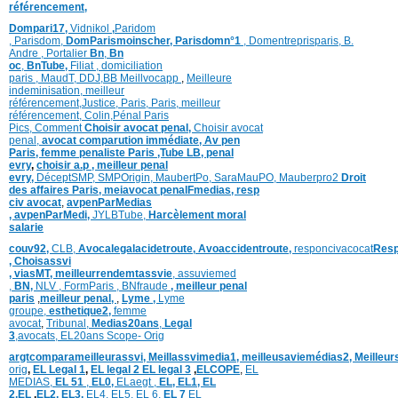
référencement,
Dompari17,
Vidnikol
,
Paridom
,
Parisdom,
DomParismoinscher,
Parisdomn°1
,
Domentreprisparis,
B.
Andre ,
Portalier
Bn
,
Bn
oc
,
BnTube,
Filiat
,
domiciliation
paris
,
MaudT
,
DDJ,
BB
Meillvocapp
,
Meilleure
inde
minisation
,
meilleur
référencement
,
Justice
,
Paris,
Paris,
meilleur
référencement,
Colin
,
Pénal Paris
Pics,
Comment
Choisir avocat penal,
Choisir avocat
penal,
avocat comparution immédiate,
Av pen
Paris,
femme penaliste Paris
,Tube LB,
penal
evry
,
choisir a.p ,
meilleur penal
evry,
DéceptSMP,
SMP
Origin,
MaubertPo,
SaraMauPO,
Mauberpro2
Droit
des affaires Paris,
meiavocat penalFmedias,
resp
civ avocat
,
avpenParMedias
,
avpenParMedi,
JYLBTube,
Harcèlement moral
salarie
couv92,
CLB,
Avocalegalacidetroute,
Avoaccidentroute,
responcivacocat
Resp
,
Choisassvi
,
viasMT,
meilleurrendemtassvie
,
assuviemed
,
BN,
NLV ,
FormParis ,
BNfraude
,
meilleur penal
paris
,
meilleur penal,
,
Lyme ,
Lyme
groupe,
esthetique2,
femme
avocat
,
Tribunal,
Medias20ans
,
Legal
3
,
avocats,
EL20ans Scope- Orig
argtcomparameilleurassvi,
Meillassvimedia1,
meilleusaviemédias
2,
Meilleur
orig
,
EL Legal 1
,
EL legal 2
EL legal 3
,
ELCOPE
,
EL
MEDIAS,
EL 51
,
EL0,
ELaegt ,
EL,
EL1,
EL
2,
EL
,
EL2,
EL3,
EL4,
EL5,
EL 6,
EL 7
EL