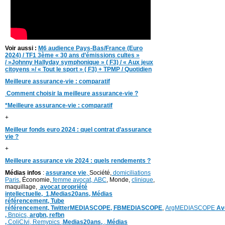
Voir aussi :
M6 audience Pays-Bas/France (Euro
2024) / TF1 3ème « 30 ans d’émissions cultes »
/ »Johnny Hallyday symphonique » ( F3) / « Aux jeux
citoyens »/ « Tout le sport » ( F3) + TPMP / Quotidien
Meilleure assurance-vie : comparatif
Comment choisir la meilleure assurance-vie ?
*Meilleure assurance-vie : comparatif
+
Meilleur fonds euro 2024 : quel contrat d’assurance
vie ?
+
Meilleure assurance vie 2024 : quels rendements ?
Médias infos
:
assurance vie
,
Société,
domiciliations
Paris
, Économie,
femme avocat,
ABC
, Monde,
clinique
,
maquillage,
avocat propriété
intellectuelle,
1,
Medias20ans,
Médias
référencement,
Tube
référencement,
TwitterMEDIASCOPE,
FBMEDIASCOPE
,
ArgMEDIASCOPE
Av
,
Bnpics,
argbn,
refbn
,
ColiCIvi,
Remypics
,
Medias20ans,
,
Médias