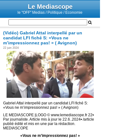
Le Mediascope
le "OFF" Medias / Politique / Economie
(Vidéo) Gabriel Attal interpellé par un
candidat LFI fiché S: «Vous ne
m’impressionnez pas! » ( Avignon)
22 juin 2024
Gabriel Attal interpellé par un candidat LFI fiché S:
«Vous ne m’impressionnez pas! » ( Avignon)
LE MEDIASCOPE |LOGO © www.lemediascope.fr 22•
Par journaliste. Article mis à jour le 22.6..2024• /article
publié édité et mis en une par la rédaction.
MEDIASCOPE
«Vous ne m’impressionnez pas! »