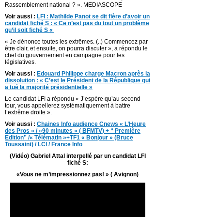
Rassemblement national ? ». MEDIASCOPE
Voir aussi :
LFI : Mathilde Panot se dit fière d’avoir un
candidat fiché S : « Ce n’est pas du tout un problème
qu’il soit fiché S «
« Je dénonce toutes les extrêmes. (..) Commencez par
être clair, et ensuite, on pourra discuter », a répondu le
chef du gouvernement en campagne pour les
législatives.
Voir aussi :
Edouard Philippe charge Macron après la
dissolution : « C’est le Président de la République qui
a tué la majorité présidentielle »
Le candidat LFI a répondu « J’espère qu’au second
tour, vous appellerez systématiquement à battre
l’extrême droite ».
Voir aussi :
Chaines Info audience Cnews « L’Heure
des Pros » / »90 minutes » ( BFMTV) + “ Première
Edition” /« Télématin »+TF1 « Bonjour » (Bruce
Toussaint) / LCI / France Info
(Vidéo) Gabriel Attal interpellé par un candidat LFI
fiché S:
«Vous ne m’impressionnez pas! » ( Avignon)