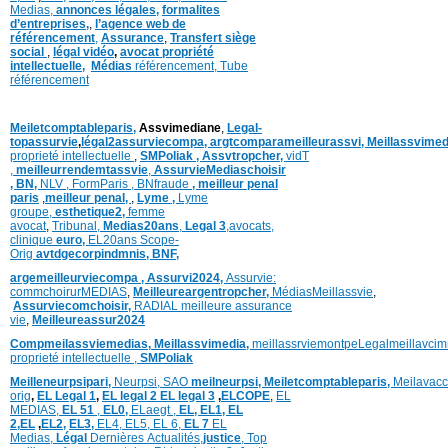
Medias,
annonces légales,
formalites
d’entreprises,
,
l’agence web de
référencement
,
Assurance
,
Transfert siège
social
,
légal vidéo
,
avocat propriété
intellectuelle
,
Médias
référencement,
Tube
référencement
Meiletcomptableparis
,
Assvimediane
,
Legal-
topassurvie
,
légal2assurviecompa,
argtcomparameilleurassvi,
Meillassvimed
proprieté intellectuelle
,
SMPoliak ,
Assvtropcher,
vidT
,
meilleurrendemtassvie
,
AssurvieMediaschoisir
,
BN,
NLV ,
FormParis ,
BNfraude
,
meilleur penal
paris
,
meilleur penal,
,
Lyme ,
Lyme
groupe,
esthetique2,
femme
avocat
,
Tribunal,
Medias20ans
,
Legal 3
,
avocats,
clinique
euro,
EL20ans Scope-
Orig
avtdgecorpindmnis,
BNF,
argemeilleurviecompa ,
Assurvi2024,
Assurvie:
commchoirurMEDIAS
,
Meilleureargentropcher,
Médias
Meillassvie
,
Assurviecomchoisir,
RADIAL meilleure assurance
vie
,
Meilleureassur2024
Compmeilassviemedias,
Meillassvimedia,
meillassrviemontpe
Legalmeillavci
proprieté intellectuelle
,
SMPoliak
Meilleneurpsipari,
Neurpsi,
SAO
meilneurpsi,
Meiletcomptableparis,
Meilavacc
orig
,
EL Legal 1
,
EL legal 2
EL legal 3
,
ELCOPE
,
EL
MEDIAS,
EL 51
,
EL0,
ELaegt ,
EL,
EL1,
EL
2,
EL
,
EL2,
EL3,
EL4,
EL5,
EL 6,
EL 7
EL
Medias,
Légal
Dernières
Actualités,
justice
,
Top