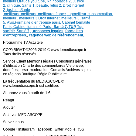
meilleurs
,
fraude you tube
,
Rhinoplastie 2
,
Justice
2
,
clinique
,
Santé 1
, beauté,
refus 2
,
Droit Internet
2
,
justice
, Santé
,
meilleurs
,
meilleurs
,
meilleurenfrance,
topmeilleur,
consommation
,
meilleur ,
meilleurs 3,
Droit Internet
,
meilleurs 3,
santé
5,
Avis
,
Formalité d’entreprise paris,
Cabinet formalité
Paris,
Cabinet formalité Paris,
Santé 7, TUP,
Tup
société,
Santé 7
,
,
annonces légales,
formalites
d’entreprises,
,
l’agence web de référencement
,
Programme TV Actu télé
COPYRIGHT ©2006-2019 © www.lemediascope.fr
Tous droits réservés
Service Client Mentions légales Conditions générales
d’utilisation Charte des commentaires Vie privée,
données perso. modération. Contacts Archives sujets
en régions Boutique Régie Publicitaire
La fréquentation du MEDIASCOPE ©
www.lemediascope.fr est certifiée.
Abonnez vous à partir de 1 €
Réagir
Ajouter
Archives MEDIASCOPE
Suivez-nous
Google+ Instagram Facebook Twitter Mobile RSS