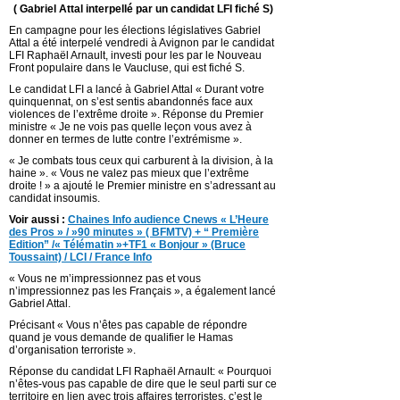
( Gabriel Attal interpellé par un candidat LFI fiché S)
En campagne pour les élections législatives Gabriel
Attal a été interpelé vendredi à Avignon par le candidat
LFI Raphaël Arnault, investi pour les par le Nouveau
Front populaire dans le Vaucluse, qui est fiché S.
Le candidat LFI a lancé à Gabriel Attal « Durant votre
quinquennat, on s’est sentis abandonnés face aux
violences de l’extrême droite ». Réponse du Premier
ministre « Je ne vois pas quelle leçon vous avez à
donner en termes de lutte contre l’extrémisme ».
« Je combats tous ceux qui carburent à la division, à la
haine ». « Vous ne valez pas mieux que l’extrême
droite ! » a ajouté le Premier ministre en s’adressant au
candidat insoumis.
Voir aussi :
Chaines Info audience Cnews « L’Heure
des Pros » / »90 minutes » ( BFMTV) + “ Première
Edition” /« Télématin »+TF1 « Bonjour » (Bruce
Toussaint) / LCI / France Info
« Vous ne m’impressionnez pas et vous
n’impressionnez pas les Français », a également lancé
Gabriel Attal.
Précisant « Vous n’êtes pas capable de répondre
quand je vous demande de qualifier le Hamas
d’organisation terroriste ».
Réponse du candidat LFI Raphaël Arnault: « Pourquoi
n’êtes-vous pas capable de dire que le seul parti sur ce
territoire en lien avec trois affaires terroristes, c’est le