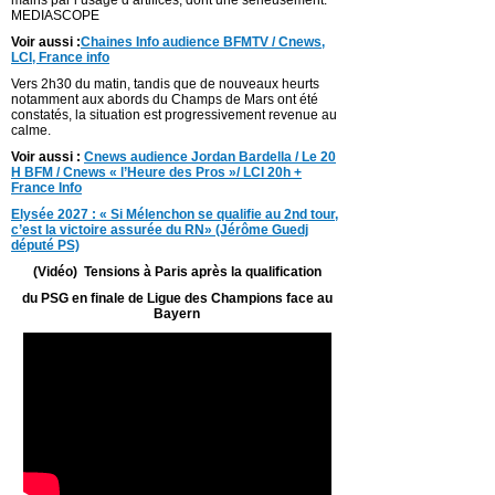
mains par l’usage d’artifices, dont une sérieusement.
MEDIASCOPE
Voir aussi :
Chaines Info audience BFMTV / Cnews,
LCI, France info
Vers 2h30 du matin, tandis que de nouveaux heurts
notamment aux abords du Champs de Mars ont été
constatés, la situation est progressivement revenue au
calme.
Voir aussi :
Cnews audience Jordan Bardella / Le 20
H BFM / Cnews « l’Heure des Pros »/ LCI 20h +
France Info
Elysée 2027 : « Si Mélenchon se qualifie au 2nd tour,
c’est la victoire assurée du RN» (Jérôme Guedj
député PS)
(Vidéo) Tensions à Paris après la qualification
du PSG en finale de Ligue des Champions face au
Bayern