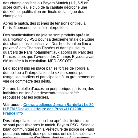
des champions face au Bayern Munich (1-1, 6-5 en
score cumulé), le club de la capitale décroche une
deuxième qualification en finale de la Ligue des
champions.
Après le match, des scènes de tensions ont lieu à
Paris. 6 personnes ont été interpellées.
Des manifestations de joie se sont produits après la
qualification du PSG pour sa deuxième finale de Ligue
des champions consécutive. Des heurts ont eu lieu à
proximité des Champs-Elysées et dans plusieurs
quartiers de Paris notamment aux abords du Parc des
Princes, alors que l’avenue des Champs-Elysées avait
été fermée à la circulation. MEDIASCOPE
Le dispositif mis en place par les forces de l’ordre a
donné lieu à l’interpellation de six personnes pour
usages de mortiers et participation à un groupement en
vue de commettre des délits,
Sur une bretelle d’accès au périphérique parisien, des
individus ont tenté de descendre mais ont été
repoussés par les policiers.
Voir aussi :
Cnews audience Jordan Bardella / Le 20
H BFM / Cnews « l’Heure des Pros »/ LCI 20h +
France Info
Des interpellations ont eu lieu après les incidents qui
se sont produits après le match Bayern-PSG. Selon le
bilan communiqué par la Préfecture de police de Paris
peu après minuit, deux personnes ont été blessées aux