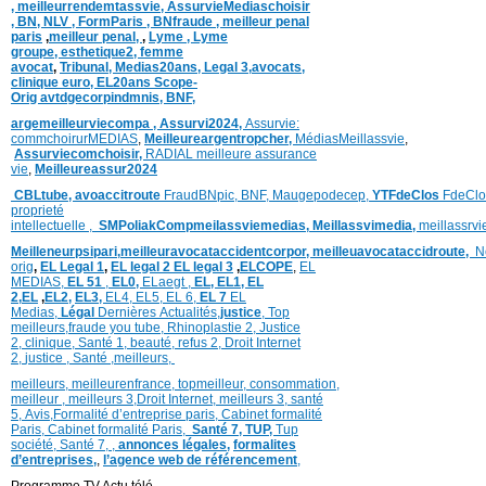
,
meilleurrendemtassvie,
AssurvieMediaschoisir
,
BN,
NLV ,
FormParis ,
BNfraude ,
meilleur penal
paris
,
meilleur penal,
,
Lyme ,
Lyme
groupe,
esthetique2,
femme
avocat
,
Tribunal,
Medias20ans,
Legal 3
,
avocats,
clinique
euro,
EL20ans Scope-
Orig
avtdgecorpindmnis,
BNF,
argemeilleurviecompa ,
Assurvi2024,
Assurvie:
commchoirurMEDIAS
,
Meilleureargentropcher,
Médias
Meillassvie
,
Assurviecomchoisir,
RADIAL meilleure assurance
vie
,
Meilleureassur2024
CBLtube,
avoaccitroute
FraudBNpic,
BNF,
Maugepodecep,
YTFdeClos
FdeClo
proprieté
intellectuelle
,
SMPoliak
Compmeilassviemedias,
Meillassvimedia,
meillassrv
Meilleneurpsipari,
meilleuravocataccidentcorpor,
meilleuavocataccidroute,
N
orig
,
EL Legal 1
,
EL legal 2
EL legal 3
,
ELCOPE
,
EL
MEDIAS,
EL 51
,
EL0,
ELaegt ,
EL,
EL1,
EL
2,
EL
,
EL2,
EL3,
EL4,
EL5,
EL 6,
EL 7
EL
Medias,
Légal
Dernières
Actualités,
justice
,
Top
meilleurs
,
fraude you tube
,
Rhinoplastie 2
,
Justice
2
,
clinique
,
Santé 1
, beauté,
refus 2
,
Droit Internet
2
,
justice
, Santé ,
meilleurs
,
meilleurs
,
meilleurenfrance,
topmeilleur,
consommation
,
meilleur ,
meilleurs 3,
Droit Internet
,
meilleurs 3,
santé
5,
Avis
,
Formalité d’entreprise paris,
Cabinet formalité
Paris,
Cabinet formalité Paris,
Santé 7, TUP,
Tup
société,
Santé 7
,
,
annonces légales,
formalites
d’entreprises,
,
l’agence web de référencement
,