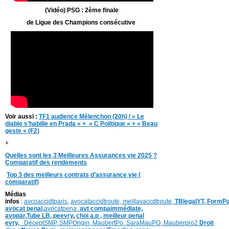
(Vidéo) PSG : 2ème finale
de Ligue des Champions consécutive
Voir aussi :
TF1 audience Mélenchon (20h) / « Le
diable s’habille en Prada » + » C Politique » + « Beau
geste » (F2)
+
Quelles sont les 3 Meilleures Assurances vie 2025 ?
Comparatif des rendements
Top 3 des meilleurs contrats d’assurance vie (
comparatif)
Médias
infos
:
avcoaccidtparis
,
avocataccidtroute,
meillavaccdtroute,
TBlegalYT,
FormPa
avocat penal,
avocatpena,
avt compaimmédiate,
avppar
,
Tube LB,
peevry
,
choi a.p ,
meilleur penal
evry,
DéceptSMP,
SMP
Origin,
MaubertPo,
SaraMauPO,
Mauberpro2
Droit