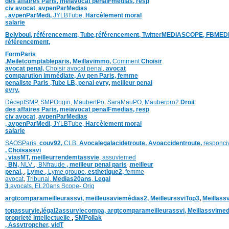
des affaires Paris,
meiavocat penalFmedias,
resp
civ avocat
,
avpenParMedias
,
avpenParMedi,
JYLBTube,
Harcèlement moral
salarie
Belvboul,
référencement,
Tube,référencement,
TwitterMEDIASCOPE,
FBMED
référencement,
FormParis
,
Meiletcomptableparis
,
Meillavimmo,
Comment
Choisir
avocat penal,
Choisir avocat penal,
avocat
comparution immédiate,
Av pen Paris,
femme
penaliste Paris
,Tube LB,
penal evry
,
meilleur penal
evry,
DéceptSMP,
SMP
Origin,
MaubertPo,
SaraMauPO,
Mauberpro2
Droit
des affaires Paris,
meiavocat penalFmedias,
resp
civ avocat
,
avpenParMedias
,
avpenParMedi,
JYLBTube,
Harcèlement moral
salarie
SAOSParis,
couv92,
CLB,
Avocalegalacidetroute,
Avoaccidentroute,
responci
,
Choisassvi
,
viasMT,
meilleurrendemtassvie
,
assuviemed
,
BN,
NLV ,
,
BNfraude
,
meilleur penal paris
,
meilleur
penal,
,
Lyme ,
Lyme groupe,
esthetique2,
femme
avocat
,
Tribunal,
Medias20ans
,
Legal
3
,
avocats,
EL20ans Scope- Orig
argtcomparameilleurassvi,
meilleusaviemédias
2,
MeilleurssviTop3
,
Meillass
topassurvie
,
légal2assurviecompa,
argtcomparameilleurassvi,
Meillassvimed
proprieté intellectuelle
,
SMPoliak
,
Assvtropcher,
vidT