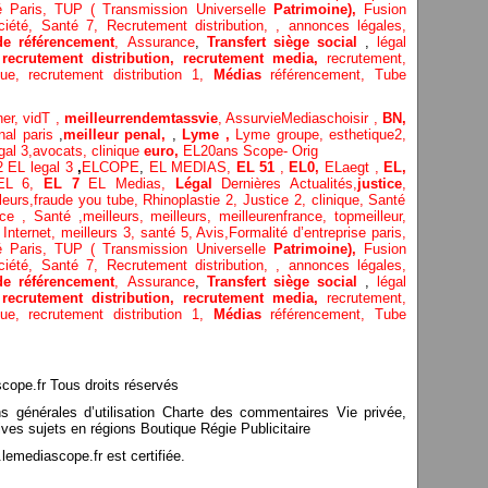
té Paris,
TUP ( Transmission Universelle
Patrimoine),
Fusion
ciété,
Santé 7,
Recrutement distribution,
,
annonces légales,
de référencement
,
Assurance
,
Transfert siège social
,
légal
,
recrutement distribution,
recrutement media,
recrutement,
ique,
recrutement distribution
1,
Médias
référencement,
Tube
her,
vidT ,
meilleurrendemtassvie
,
AssurvieMediaschoisir ,
BN,
nal paris
,
meilleur penal,
,
Lyme ,
Lyme groupe,
esthetique2,
gal 3
,
avocats, clinique
euro,
EL20ans Scope- Orig
 2
EL legal 3
,
ELCOPE
,
EL MEDIAS,
EL 51
,
EL0,
ELaegt ,
EL,
EL 6,
EL 7
EL Medias,
Légal
Dernières
Actualités,
justice
,
leurs
,
fraude you tube
,
Rhinoplastie 2
,
Justice 2
,
clinique
,
Santé
ice
, Santé ,
meilleurs
,
meilleurs
,
meilleurenfrance,
topmeilleur,
 Internet
,
meilleurs 3,
santé 5,
Avis
,
Formalité d’entreprise paris,
té Paris,
TUP ( Transmission Universelle
Patrimoine),
Fusion
ciété,
Santé 7,
Recrutement distribution,
,
annonces légales,
de référencement
,
Assurance
,
Transfert siège social
,
légal
,
recrutement distribution,
recrutement media,
recrutement,
ique,
recrutement distribution
1,
Médias
référencement,
Tube
pe.fr Tous droits réservés
ns générales d’utilisation Charte des commentaires Vie privée,
ves sujets en régions Boutique Régie Publicitaire
mediascope.fr est certifiée.