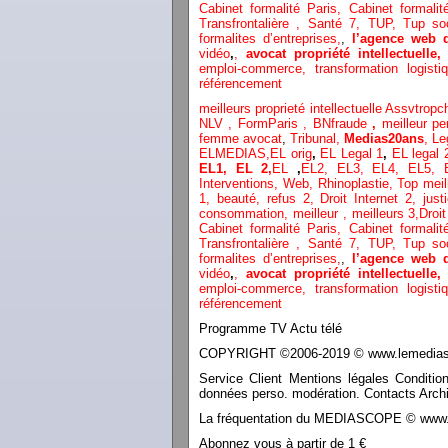
Cabinet formalité Paris,
Cabinet formali
Transfrontalière ,
Santé 7, TUP,
Tup so
formalites d’entreprises,
,
l’agence web 
vidéo
,
,
avocat propriété intellectuelle
emploi-commerce,
transformation
logist
référencement
meilleurs proprieté intellectuelle
Assvtropc
NLV ,
FormParis ,
BNfraude
,
meilleur pe
femme avocat
,
Tribunal,
Medias20ans
,
Le
ELMEDIAS,
EL orig
,
EL Legal 1
,
EL legal
EL1,
EL 2,
EL
,
EL2,
EL3,
EL4,
EL5,
Interventions, Web,
Rhinoplastie
,
Top meil
1
, beauté,
refus 2
,
Droit Internet 2
,
just
consommation
, meilleur ,
meilleurs 3,
Droit
Cabinet formalité Paris,
Cabinet formali
Transfrontalière ,
Santé 7, TUP,
Tup so
formalites d’entreprises,
,
l’agence web 
vidéo
,
,
avocat propriété intellectuelle
emploi-commerce,
transformation
logist
référencement
Programme TV Actu télé
COPYRIGHT ©2006-2019 © www.lemediasco
Service Client Mentions légales Conditio
données perso. modération. Contacts Archi
La fréquentation du MEDIASCOPE © www.le
Abonnez vous à partir de 1 €