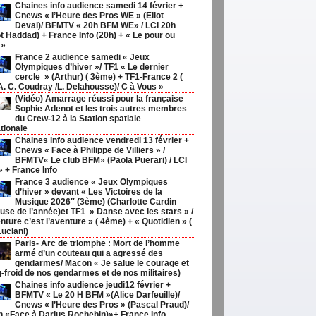
Chaines info audience samedi 14 février +
Cnews « l’Heure des Pros WE » (Eliot
Deval)/ BFMTV « 20h BFM WE» / LCI 20h
t Haddad) + France Info (20h) + « Le pour ou
 »
France 2 audience samedi « Jeux
Olympiques d’hiver »/ TF1 « Le dernier
cercle » (Arthur) ( 3ème) + TF1-France 2 (
 A. C. Coudray /L. Delahousse)/ C à Vous »
(Vidéo) Amarrage réussi pour la française
Sophie Adenot et les trois autres membres
du Crew-12 à la Station spatiale
tionale
Chaines info audience vendredi 13 février +
Cnews « Face à Philippe de Villiers » /
BFMTV« Le club BFM» (Paola Puerari) / LCI
» + France Info
France 3 audience « Jeux Olympiques
d’hiver » devant « Les Victoires de la
Musique 2026″ (3ème) (Charlotte Cardin
use de l’année)et TF1 » Danse avec les stars » /
nture c’est l’aventure » ( 4ème) + « Quotidien » (
Luciani)
Paris- Arc de triomphe : Mort de l’homme
armé d’un couteau qui a agressé des
gendarmes/ Macon « Je salue le courage et
g-froid de nos gendarmes et de nos militaires)
Chaines info audience jeudi12 février +
BFMTV « Le 20 H BFM »(Alice Darfeuille)/
Cnews « l’Heure des Pros » (Pascal Praud)/
h «Face à Darius Rochebin)»+ France Info