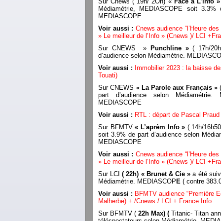
Sur Cnews ( 19h/ 2Oh) «
Face à L’info »
Médiamétrie, MEDIASCOPE soit 3.3% de p
MEDIASCOPE
Voir aussi :
C
news audience “l’Heure des 
» Le meilleur de l’Info » (Cnews )/ LCI +Fr
Sur CNEWS »
Punchline »
( 17h/20h)
d’audience selon Médiamétrie. MEDIASCOP
Voir aussi :
Immobilier 2023 : la baisse de
Touati)
Sur CNEWS
« La Parole aux Français »
(
part d’audience selon Médiamétrie. 
MEDIASCOPE
Voir aussi :
RTL : départ de Pascal Praud p
Sur BFMTV
« L’aprèm Info »
( 14h/16h50)
soit 3.9% de part d’audience selon Média
MEDIASCOPE
Voir aussi :
C
news audience “l’Heure des 
» Le meilleur de l’Info » (Cnews )/ LCI +Fr
Sur LCI
( 22h) « Brunet & Cie »
a été sui
Médiamétrie. MEDIASCOP
E
( contre 383
Voir aussi :
BFMTV audience “Première Edi
Malherbe) + /Cnews / LCI + France Info
Sur BFMTV (
22h Max) (
Titanic- Titan an
téléspectateurs selon Médiamétrie, MED