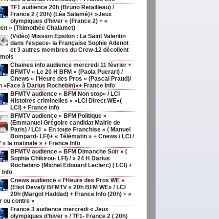
TF1 audience 20h (Bruno Retailleau) /
France 2 ( 20h) (Léa Salamé)+ »Jeux
olympiques d’hiver » (France 2) + «
ien » (Thimothée Chalamet)
(Vidéo) Mission Epsilon : La Saint Valentin
dans l’espace- la Française Sophie Adenot
et 3 autres membres du Crew-12 décollent
 mois
Chaines info audience mercredi 11 février +
BFMTV « Le 20 H BFM » (Paola Puerari) /
Cnews « l’Heure des Pros » (Pascal Praud)/
h «Face à Darius Rochebin)»+ France Info
BFMTV audience « BFM Non stop» / LCI
Histoires criminelles » «LCI Direct WE»(
LCI) + France info
BFMTV audience « BFM Politique »
(Emmanuel Grégoire candidat Mairie de
Paris) / LCI » En toute Franchise » ( Manuel
Bompard- LFI)+ « Télématin » + Cnews / LCI /
« la matinale » + France Info
BFMTV audience « BFM Dimanche Soir » (
Sophia Chikirou- LFI) / « 24 H Darius
Rochebin» (Michel Edouard Leclerc) ( LCI) +
 Info
Cnews audience « l’Heure des Pros WE »
(Eliot Deval)/ BFMTV « 20h BFM WE» / LCI
20h (Margot Haddad) + France Info (20h) + «
r ou contre »
France 3 audience mercredi « Jeux
olympiques d’hiver » / TF1- France 2 ( 20h)