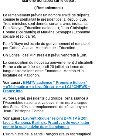
Marlène Schiappa sur le départ
( Remaniement )
Le remaniement prévoit un nombre limité de départs,
comme le souhaitait le président de la République.
Trois ministres sont donnés sortants avec insistance :
Pap Ndiaye (Education nationale), Jean-Christophe
Combe (Solidarités) et Marlène Schiappa (Economie
sociale et solidaire).
Pap NDiaye est écarté du gouvernement et remplacé
par Gabriel Attal au Ministère de l’Education.
Un Conseil des Ministres est prévu vendredi à 10h.
La composition du nouveau gouvernement d’Elisabeth
Borne a été arrêtée ce jeudi 20 juillet au terme de
longues tractations entre Emmanuel Macron et la
locataire de Matignon.
Voir aussi :
BFMTV audience “ Première Edition ”
+ »Télématin » + « Live Direct » + » LCI / CNEWS +
France Info
Aurore Bergé, présidente du groupe Renaissance à
l’Assemblée nationale, va devenir ministre chargée
des Solidarités, en remplacement du très anonyme
Jean-Christophe Combe.
Voir aussi :
Laurent Ruquier rejoint BFM TV à 20h
face à Hanouna, Barthes, Praud . : « Je veux lutter
contre la subjectivité du militantisme »
L’ex ministre de la santé François Braun est remplacé