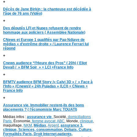
+
Décès de Jane Birkin : la chanteuse est décédée à
l’âge de 76 ans (Vidéo)
+
Des députés LFI et Nupes refusent de rendre
hommage aux policiers ( Assemblee Nationale)
CNews et Europe 1 qualifiés par Pap Ndiaye de
médias « d’extrême droite » / Laurence Ferrari lui
répond
+
Cnews audience “l’Heure des Pros” ( 20h) ( Eliot
Deval) / » BFM Soir » + LCI +France Info
+
BFMTV audience BFM Story /« Calvi 3D » / » Face à
l’Info » (Cnews)/ « 24h Pujadas » (LCI) + CNews +
France Info
+
Assurance vie, Immobilier restent-ils des bons
placements ? ( l’économiste Marc TOUATI)
Médias infos :
assurance vie
,
Société,
domiciliations
Paris
, Économie,
femme avocat,
ABC
, Monde,
clinique
,
maquillage,
NKM
,
Médias
,
Argent
,
assurance 3,
clinique
, Sciences,
consommation
,
D
ébats
,
Culture,
Formalités Paris,
Droit Internet,
patients
,