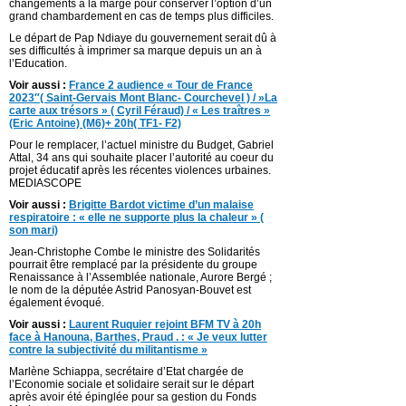
changements à la marge pour conserver l’option d’un
grand chambardement en cas de temps plus difficiles.
Le départ de Pap Ndiaye du gouvernement serait dû à
ses difficultés à imprimer sa marque depuis un an à
l’Education.
Voir aussi :
France 2 audience « Tour de France
2023″( Saint-Gervais Mont Blanc- Courchevel ) / »La
carte aux trésors » ( Cyril Féraud) / « Les traîtres »
(Eric Antoine) (M6)+ 20h( TF1- F2)
Pour le remplacer, l’actuel ministre du Budget, Gabriel
Attal, 34 ans qui souhaite placer l’autorité au coeur du
projet éducatif après les récentes violences urbaines.
MEDIASCOPE
Voir aussi :
Brigitte Bardot victime d’un malaise
respiratoire : « elle ne supporte plus la chaleur » (
son mari)
Jean-Christophe Combe le ministre des Solidarités
pourrait être remplacé par la présidente du groupe
Renaissance à l’Assemblée nationale, Aurore Bergé ;
le nom de la députée Astrid Panosyan-Bouvet est
également évoqué.
Voir aussi :
Laurent Ruquier rejoint BFM TV à 20h
face à Hanouna, Barthes, Praud . : « Je veux lutter
contre la subjectivité du militantisme »
Marlène Schiappa, secrétaire d’Etat chargée de
l’Economie sociale et solidaire serait sur le départ
après avoir été épinglée pour sa gestion du Fonds