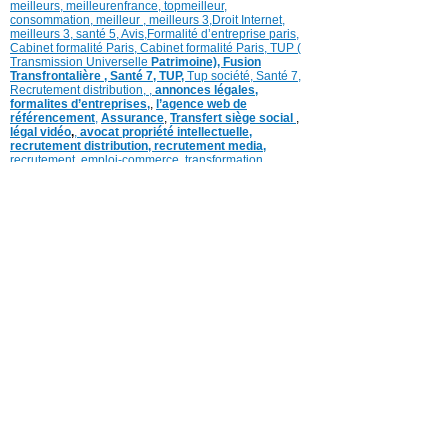
meilleurs
,
meilleurenfrance,
topmeilleur,
consommation
, meilleur ,
meilleurs 3,
Droit Internet
,
meilleurs 3,
santé 5,
Avis
,
Formalité d’entreprise paris,
Cabinet formalité Paris,
Cabinet formalité Paris,
TUP (
Transmission Universelle
Patrimoine),
Fusion
Transfrontalière ,
Santé 7, TUP,
Tup société,
Santé 7,
Recrutement distribution,
,
annonces légales,
formalites d’entreprises,
,
l’agence web de
référencement
,
Assurance
,
Transfert siège social
,
légal vidéo
,
,
avocat propriété intellectuelle,
recrutement distribution,
recrutement media,
recrutement,
emploi-commerce,
transformation
logistique,
recrutement distribution
1,
Médias
référencement,
Tube référencement
YTFdeClos
FdeClos,
meilleurs proprieté intellectuelle
,
SMPoliak ,
Assvtropcher,
vidT ,
meilleurrendemtassvie
,
AssurvieMediaschoisir ,
BN,
NLV ,
FormParis ,
BNfraude
,
meilleur penal paris
,
meilleur penal,
,
Lyme ,
Lyme groupe,
esthetique2,
femme avocat
,
Tribunal,
Medias20ans
,
Legal
3
,
avocats, clinique
euro,
EL20ans Scope- Orig
ELMEDIAS,
EL orig
,
EL Legal 1
,
EL legal 2
EL legal 3
,
ELCOPE
,
EL MEDIAS,
EL 51
,
EL0,
ELaegt ,
EL,
EL1,
EL 2,
EL
,
EL2,
EL3,
EL4,
EL5,
EL 6,
EL 7
EL Medias,
Légal
Dernières
Actualités,
justice
,
Interventions, Web,
Rhinoplastie
,
Top meilleurs
,
fraude you tube
,
Rhinoplastie 2
,
Justice 2
,
clinique
,
Santé 1
, beauté,
refus 2
,
Droit Internet 2
,
justice
, Santé ,
meilleurs
,
meilleurs
,
meilleurenfrance,
topmeilleur,
consommation
, meilleur ,
meilleurs 3,
Droit Internet
,
meilleurs 3,
santé 5,
Avis
,
Formalité d’entreprise paris,