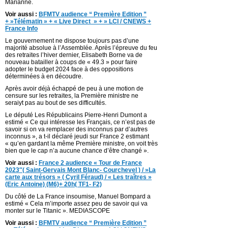
Marianne.
Voir aussi :
BFMTV audience “ Première Edition ”
+ »Télématin » + « Live Direct » + » LCI / CNEWS +
France Info
Le gouvernement ne dispose toujours pas d’une
majorité absolue à l’Assemblée. Après l’épreuve du feu
des retraites l’hiver dernier, Elisabeth Borne va de
nouveau batailler à coups de « 49.3 » pour faire
adopter le budget 2024 face à des oppositions
déterminées à en découdre.
Après avoir déjà échappé de peu à une motion de
censure sur les retraites, la Première ministre ne
seraiyt pas au bout de ses difficultés.
Le député Les Républicains Pierre-Henri Dumont a
estimé « Ce qui intéresse les Français, ce n’est pas de
savoir si on va remplacer des inconnus par d’autres
inconnus », a t-il déclaré jeudi sur France 2 estimant
« qu’en gardant la même Première ministre, on voit très
bien que le cap n’a aucune chance d’être changé ».
Voir aussi :
France 2 audience « Tour de France
2023″( Saint-Gervais Mont Blanc- Courchevel ) / »La
carte aux trésors » ( Cyril Féraud) / « Les traîtres »
(Eric Antoine) (M6)+ 20h( TF1- F2)
Du côté de La France insoumise, Manuel Bompard a
estimé « Cela m’importe assez peu de savoir qui va
monter sur le Titanic ». MEDIASCOPE
Voir aussi :
BFMTV audience “ Première Edition ”