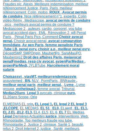
Fraudes pic,
Alexis
,
Meilleure inde
minisation
,
meilleur
référencement
,
Justice
,
Paris,
Paris,
meilleur
référencement,
Colin
,
motos,
ROUX
, Avocat permis
de conduire
,
Nice référencement n°1,
expertis,
Colin
vidéo,
Rémy
,
Mediascope,
avocat permis de conduire
,
pics
,
meilleurs avocat permis de conduire ?
Mediascope 2 ,
auteurs,
cardio,
corpore
l,
you tube
avocat accident,
stars
,
EML,
Rénovation 2
,
gifi,
Penal
Paris,
,
Pénal Paris Pics,
Comment
Choisir avocat
penal,
Choisir avocat penal,
avocat comparution
immédiate,
Av pen Paris,
femme penaliste Paris
,Tube LB,
penal evry
,
choisir a.p ,
meilleur penal evry,
DéceptSMP,
SMP
Origin,
MaubertPo,
SaraMauPO,
Mauberpro2
Droit des affaires Paris,
meiavocat
penalFmedias,
resp civ avocat
,
avpenParMedias ,
avpenParMedi,
JYLBTube,
Harcèlement moral
salarie
Choisassvi ,
viasMT,
meilleurrendemtassvie
,
assuviemed ,
BN,
NLV ,
FormParis ,
BNfraude
,
meilleur penal paris
,
meilleur penal,
,
Lyme ,
Lyme
groupe,
esthetique2,
femme avocat
,
Tribunal,
Medias20ans
,
Legal 3
,
avocats, clinique
euro,
EL20ans Scope- Orig
ELMEDIAS,
EL orig
,
EL Legal 1
,
EL legal 2
EL legal 3
,
ELCOPE
,
EL MEDIAS,
EL 51
,
EL0,
ELaegt ,
EL,
EL1,
EL 2,
EL
,
EL2,
EL3,
EL4,
EL5,
EL 6,
EL 7
EL Medias,
Légal
Dernières
Actualités,
justice
,
Interventions, Web,
Rhinoplastie
,
Top meilleurs
,
fraude you tube
,
Rhinoplastie 2
,
Justice 2
,
clinique
,
Santé 1
, beauté,
refus 2
,
Droit Internet 2
,
justice
, Santé ,
meilleurs
,