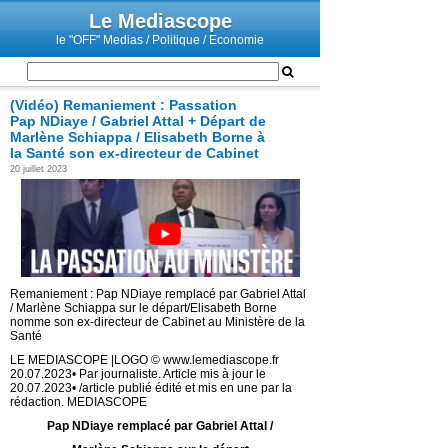
Le Mediascope
le "OFF" Medias / Politique / Economie
(Vidéo) Remaniement : Passation
Pap NDiaye / Gabriel Attal + Départ de
Marlène Schiappa / Elisabeth Borne à
la Santé son ex-directeur de Cabinet
20 juillet 2023
Remaniement : Pap NDiaye remplacé par Gabriel Attal
/ Marlène Schiappa sur le départ/Elisabeth Borne
nomme son ex-directeur de Cabinet au Ministère de la
Santé
LE MEDIASCOPE |LOGO © www.lemediascope.fr
20.07.2023• Par journaliste. Article mis à jour le
20.07.2023• /article publié édité et mis en une par la
rédaction. MEDIASCOPE
Pap NDiaye remplacé par Gabriel Attal /