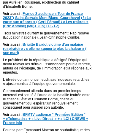
par Aurélien Rousseau, ex-directeur du cabinet
d’Elisabeth Borne.
Voir aussi :
France 2 audience « Tour de France
2023″( Saint-Gervais Mont Blanc- Courchevel ) / »La
carte aux trésors » ( Cyril Féraud) / « Les traîtres »
(Eric Antoine) (M6)+ 20h( TF1- F2)
Trois ministres quittent le gouvernement : Pap Ndiaye
(Education nationale), Jean-Christophe Combe.
Voir aussi :
Brigitte Bardot victime d’un malaise
respiratoire : « elle ne supporte plus la chaleur » (
son mari)
Le président de la république a désigné l’équipe qui
devra relever les défis qui s’annoncent pour la rentrée,
autour de l’écologie, de l’immigration et la réponse aux
émeutes.
L’Elysée doit annoncer jeudi, sauf nouveau retard, les
« ajustements » à l’équipe gouvernementale.
Ce remaniement attendu dans un premier temps
mercredi est scruté à l’aune de la bataille feutrée entre
le chef de l’état et Elisabeth Borne, cheffe du
gouvernement qui espérait un renouvellement
conséquent pour asseoir son autorité.
Voir aussi :
BFMTV audience “ Première Edition ”
+ »Télématin » + « Live Direct » + » LCI / CNEWS +
France Info
Pour sa part Emmanuel Macron ne souhaitait que des