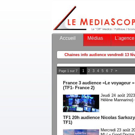
Accueil
Médias
L'agence
1
2
3
4
5
6
7
>
Page 1 sur 7
France 3 audience «Le voyageur »
(TF1- France 2)
Jeudi 24 août 202
Hélène Mannarino) 
TF1 20h audience Nicolas Sarkozy 
TF1)
Mercredi 23 août 2
M) / « Good Doctor