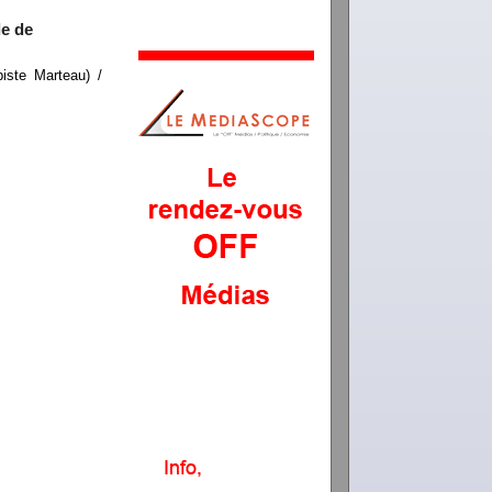
de de
ste Marteau) /