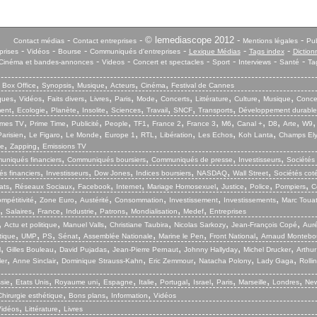
-
- © lemediascope 2012 -
-
Contact médias
Contact entreprises
Mentions légales
Pub
-
-
-
-
-
-
prises
Vidéos
Bourse
Communiqués d'entreprises
Lexique Médias
Tags index
Diction
-
-
-
-
-
-
Cinéma et bandes-annonces
Videos
Concert et spectacles
Sport
Interviews
Santé
Ta
,
,
,
,
,
,
Box Office
Synopsis
Musique
Acteurs
Cinéma
Festival de Cannes
,
,
,
,
,
,
,
,
,
,
iques
Vidéos
Faits divers
Livres
Paris
Mode
Concerts
Littérature
Culture
Musique
Conce
,
,
,
,
,
,
,
,
ent
Ecologie
Planète
Insolite
Sciences
Travail
SNCF
Transports
Développement durable
,
,
,
,
,
,
,
,
,
,
,
mes TV
Prime Time
Publicité
People
TF1
France 2
France 3
M6
Canal +
D8
Arte
W9
,
,
,
,
,
,
,
,
arisien
Le Figaro
Le Monde
Europe 1
RTL
Libération
Les Echos
Koh Lanta
Champs El
,
,
ie
Zapping
Emissions TV
,
,
,
,
niqués financiers
Communiqués boursiers
Communiqués de presse
Investisseurs
Sociétés
,
,
,
,
,
,
s financiers
Investisseurs
Dow Jones
Indices boursiers
NASDAQ
Wall Street
Sociétés cot
,
,
,
,
,
,
,
,
ats
Réseaux Sociaux
Facebook
Internet
Mariage Homosexuel
Justice
Police
Pompiers
C
,
,
,
,
,
,
mpétitivité
Zone Euro
Austérité
Consommation
Investissement
Investissements
Marc Touat
,
,
,
,
,
,
,
Salaires
France
Industrie
Patrons
Mondialisation
Medef
Entreprises
,
,
,
,
,
,
Actu et politique
Manuel Valls
Christiane Taubira
Nicolas Sarkozy
Jean-François Copé
Aurél
,
,
,
,
,
,
,
tique
UMP
PS
Sénat
Assemblée Nationale
Marine le Pen
Front National
Arnaud Montebo
,
,
,
,
,
,
l
Gilles Bouleau
David Pujadas
Jean-Pierre Pernaut
Johnny Hallyday
Michel Drucker
Arthur
,
,
,
,
,
,
ler
Anne Sinclair
Dominique Strauss-Kahn
Eric Zemmour
Natacha Polony
Lady Gaga
Rolli
,
,
,
,
,
,
,
,
,
,
sie
Etats Unis
Royaume uni
Espagne
Italie
Portugal
Israel
Paris
Marseille
Londres
New
,
,
,
Chirurgie esthétique
Bons plans
Information
Vidéos
,
,
Vidéos
Littérature
Livres