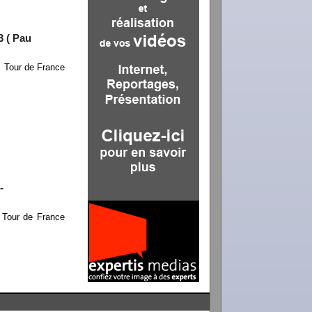
3 ( Pau
+ Tour de France
…
-
 Tour de France