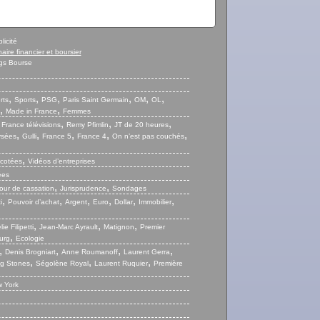
licité
naire financier et boursier
gs Bourse
,
,
,
,
,
,
rts
Sports
PSG
Paris Saint Germain
OM
OL
,
,
Made in France
Femmes
,
,
,
,
France télévisions
Remy Pfimlin
JT de 20 heures
,
,
,
,
,
ysées
Gulli
France 5
France 4
On n’est pas couchés
,
 cotées
Vidéos d’entreprises
ées
,
,
our de cassation
Jurisprudence
Sondages
,
,
,
,
,
,
i
Pouvoir d’achat
Argent
Euro
Dollar
Immobilier
,
,
,
ie Filipetti
Jean-Marc Ayrault
Matignon
Premier
,
urg
Ecologie
,
,
,
,
Denis Brogniart
Anne Roumanoff
Laurent Gerra
,
,
,
ng Stones
Ségolène Royal
Laurent Ruquier
Première
 York