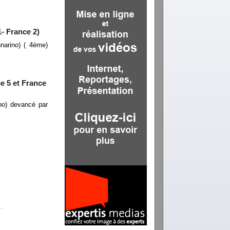
- France 2)
narino) ( 4ème)
e 5 et France
no) devancé par
…