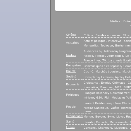
-
Médias
Entre
,
,
Cinéma
Culture
Bandes annonces
Films
,
,
Actu et politique
Interviews
polit
Actualités
,
,
Montpellier
Toulouse
Environnem
,
,
Audiences tv
Télévision
Program
,
,
,
Médias
Radios
Presse
Journalistes
Le P
,
,
France Inter
TV
La grande librair
,
Entreprises
Communiqués d’entreprises
Commu
,
,
Bourse
Cac 40
Marchés boursiers
Marché
,
,
,
Société
Bons plans
Femmes
Apple
Déb
,
,
,
Croissance
Emploi
Chômage
Co
Economie
,
,
,
Innovation
Banques
MES
SMIC
,
François Hollande
Gouvernement
Politiques
,
,
,
ministre
G20
FMI
Médias et Poli
,
Laurent Delahousse
Claire Chaza
People
,
Nicolas Canteloup
Valérie Trierwei
dame
,
,
,
,
International
Monde
Egypte
Syrie
Libye
Rus
,
,
,
Santé
Beauté
Conseils
Médicaments
,
,
,
Loisirs
Concerts
Chanteurs
Musiques