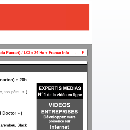
Chaines info audience vendredi 13 févri
narino) + 20h
e, ton père…» (
 Doctor » (
 Karembeu, Black