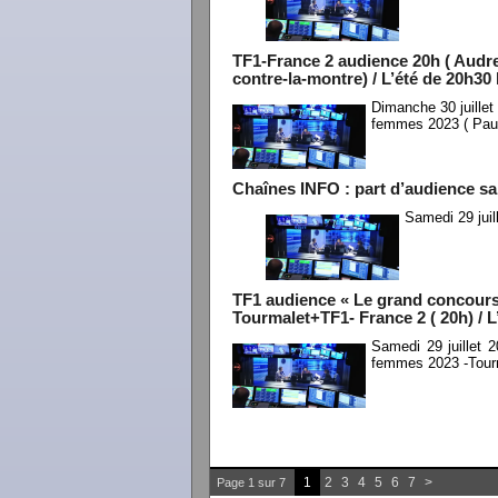
TF1-France 2 audience 20h ( Audr
contre-la-montre) / L’été de 20h30
Dimanche 30 juille
femmes 2023 ( Pau 
Chaînes INFO : part d’audience sam
Samedi 29 juil
TF1 audience « Le grand concours
Tourmalet+TF1- France 2 ( 20h) / L
Samedi 29 juillet 
femmes 2023 -Tourm
1
2
3
4
5
6
7
>
Page 1 sur 7