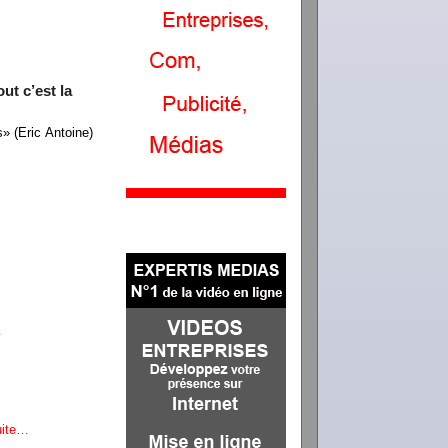
ut c’est la
» (Eric Antoine)
…
suite…