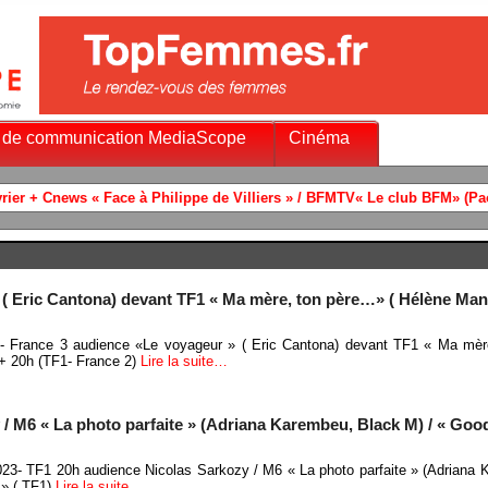
 de communication MediaScope
Cinéma
 ( Eric Cantona) devant TF1 « Ma mère, ton père…» ( Hélène Man
3- France 3 audience «Le voyageur » ( Eric Cantona) devant TF1 « Ma mèr
+ 20h (TF1- France 2)
Lire la suite…
/ M6 « La photo parfaite » (Adriana Karembeu, Black M) / « Good
023- TF1 20h audience Nicolas Sarkozy / M6 « La photo parfaite » (Adriana
 » ( TF1)
Lire la suite…