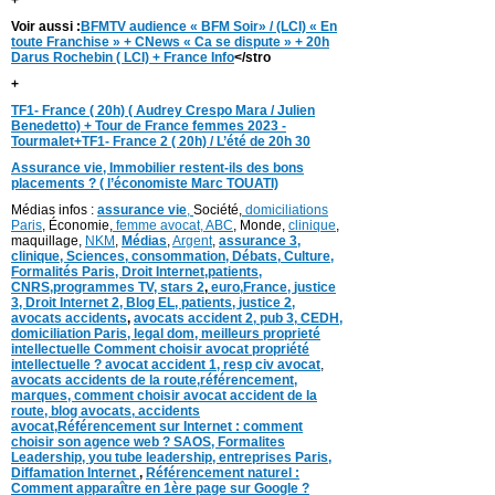
Voir aussi :
BFMTV audience « BFM Soir» / (LCI) « En
toute Franchise » + CNews « Ca se dispute » + 20h
Darus Rochebin ( LCI) + France Info
</stro
+
TF1- France ( 20h) ( Audrey Crespo Mara / Julien
Benedetto) + Tour de France femmes 2023 -
Tourmalet+TF1- France 2 ( 20h) / L’été de 20h 30
Assurance vie, Immobilier restent-ils des bons
placements ? ( l’économiste Marc TOUATI)
Médias infos :
assurance vie
,
Société,
domiciliations
Paris
, Économie,
femme avocat,
ABC
, Monde,
clinique
,
maquillage,
NKM
,
Médias
,
Argent
,
assurance 3,
clinique
, Sciences,
consommation
,
D
ébats
,
Culture,
Formalités Paris,
Droit Internet,
patients
,
CNRS,programmes TV,
stars 2
,
euro,
France
,
justice
3
,
Droit Internet 2
,
Blog EL
, patients,
justice 2
,
avocats accidents
,
avocats accident 2,
pub 3,
CEDH
,
domiciliation Paris,
legal dom,
meilleurs proprieté
intellectuelle
Comment choisir avocat propriété
intellectuelle ?
avocat accident 1
,
resp civ avocat
,
avocats accidents de la route,
référencement,
marques
,
comment choisir avocat accident de la
route
,
blog
avocats
,
accidents
avocat
,
Référencement sur Internet : comment
choisir son agence web ?
SAOS
,
Formalites
Leadership,
you tube leadership,
entreprises Paris
,
Diffamation Internet
,
Référencement naturel :
Comment apparaître en 1ère page sur Google ?