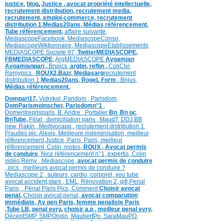
justice
,
blog
,
Justice
,
avocat propriété intellectuelle,
recrutement distribution,
recrutement media,
recrutement,
emploi-commerce,
recrutement
distribution
1,
Medias20ans,
Médias
référencement,
Tube référencement,
affaire suivante,
MediascopeFacebook,
MediascopeConso,
MediascopeWiktionnaire,
MediascopeEtablissements
MEDIASCOPE Societe 97,
TwitterMEDIASCOPE,
FBMEDIASCOPE
,
ArgMEDIASCOPE
Avoamian
Avoamianpari ,
Bnpics,
argbn,
refbn ,
ColiCIvi,
Remypics ,
ROUX2,
Bazr,
Medias
arg
recrutement
distribution
1,
Medias20ans,
RogeL
Form ,
Bnjus,
Médias
référencement,
Dompari17,
Vidnikol
,
Paridom ,
Parisdom,
DomParismoinscher,
Parisdomn°1
,
Domentreprisparis,
B. Andre ,
Portalier
Bn
,
Bn oc
,
BnTube,
Filiat
,
domiciliation paris
,
MaudT
,
DDJ,
BB
n
ew,
Rakin ,
Meillvocapp
,
recrutement distribution
1,
Fraudes pic,
Alexis
,
Meilleure inde
minisation
,
meilleur
référencement
,
Justice
,
Paris,
Paris,
meilleur
référencement,
Colin
,
motos,
ROUX
, Avocat permis
de conduire
,
Nice référencement n°1,
expertis,
Colin
vidéo,
Rémy
,
Mediascope,
avocat permis de conduire
,
pics
,
meilleurs avocat permis de conduire ?
Mediascope 2 ,
auteurs,
cardio,
corpore
l,
you tube
avocat accident,
stars
,
EML,
Rénovation 2
,
gifi,
Penal
Paris,
,
Pénal Paris Pics,
Comment
Choisir avocat
penal,
Choisir avocat penal,
avocat comparution
immédiate,
Av pen Paris,
femme penaliste Paris
,Tube LB,
penal evry
,
choisir a.p ,
meilleur penal evry,
DéceptSMP,
SMP
Origin,
MaubertPo,
SaraMauPO,