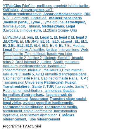
YTFdeClos
FdeClos,
meilleurs proprieté intellectuelle
,
SMPoliak ,
Assvtropcher,
vidT ,
meilleurrendemtassvie
,
AssurvieMediaschoisir ,
BN,
NLV ,
FormParis ,
BNfraude
,
meilleur penal paris
,
meilleur penal,
,
Lyme ,
Lyme groupe,
esthetique2,
femme avocat
,
Tribunal,
Medias20ans
,
Legal
3
,
avocats, clinique
euro,
EL20ans Scope- Orig
ELMEDIAS,
EL orig
,
EL Legal 1
,
EL legal 2
EL legal 3
,
ELCOPE
,
EL MEDIAS,
EL 51
,
EL0,
ELaegt ,
EL,
EL1,
EL 2,
EL
,
EL2,
EL3,
EL4,
EL5,
EL 6,
EL 7
EL Medias,
Légal
Dernières
Actualités,
justice
,
Interventions, Web,
Rhinoplastie
,
Top meilleurs
,
fraude you tube
,
Rhinoplastie 2
,
Justice 2
,
clinique
,
Santé 1
, beauté,
refus 2
,
Droit Internet 2
,
justice
, Santé ,
meilleurs
,
meilleurs
,
meilleurenfrance,
topmeilleur,
consommation
, meilleur ,
meilleurs 3,
Droit Internet
,
meilleurs 3,
santé 5,
Avis
,
Formalité d’entreprise paris,
Cabinet formalité Paris,
Cabinet formalité Paris,
TUP (
Transmission Universelle
Patrimoine),
Fusion
Transfrontalière ,
Santé 7, TUP,
Tup société,
Santé 7,
Recrutement distribution,
,
annonces légales,
formalites d’entreprises,
,
l’agence web de
référencement
,
Assurance
,
Transfert siège social
,
légal vidéo
,
,
avocat propriété intellectuelle,
recrutement distribution,
recrutement media,
recrutement,
emploi-commerce,
transformation
logistique,
recrutement distribution
1,
Médias
référencement,
Tube référencement
Programme TV Actu télé