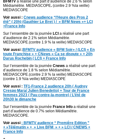
BFMTV
a réalisé une part d’audience de 2.6 % selon
Médiamétrie. MEDIASCOPE
.
(contre 2.9 %la veille)
MEDIASCOPE
Voir aussi :
Cnews audience “l’Heure des Pros 2
été” ( 20h) (Gauthier Le Bret ) / » BFM News »+ LCI
+France Info
Sur l’ensemble de la journée
LCI
a réalisé une part
d’audience de 2.1% selon Médiamétrie.
MEDIASCOPE.(contre 1.9 % la veille) MEDIASCOPE
Voir aussi :
BFMTV audience « BFM Soir» / (LCI) « En
toute Franchise » + CNews « Ca se dispute » + 20h
Darus Rochebin ( LCI) + France Info
Sur l’ensemble de la journée
Cnews
a réalisé une part
d’audience de 1.8 % selon Médiamétrie.
MEDIASCOPE.(contre 2.9 % la veille) MEDIASCOPE
(contre 1.9 %la veille) MEDIASCOPE
Voir aussi :
TF1-France 2 audience 20h ( Audrey
Crespo Mara/ Julien Benedetto) + Tour de France
femmes 2023 ( Pau contre-la-montre) / L’été de
20h30 le dimanche
Sur l’ensemble de la journée
France Info
a réalisé une
part d’audience de 0.7% selon Médiamétrie.
MEDIASCOPE.
Voir aussi
:
BFMTV audience “ Première Edition ”
+ »Télématin » + » Live BFM » + » LCI / CNEWS +
France Info
+