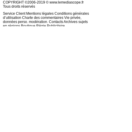
COPYRIGHT ©2006-2019 © www.lemediascope.fr
Tous droits réservés
Service Client Mentions légales Conditions générales
d’utilisation Charte des commentaires Vie privée,
données perso. modération. Contacts Archives sujets
en régions Boutique Régie Publicitaire
La fréquentation du MEDIASCOPE ©
www.lemediascope.fr est certifiée.
Abonnez vous à partir de 1 €
Réagir
Ajouter
Archives MEDIASCOPE
Suivez-nous
Google+ Instagram Facebook Twitter Mobile RSS
Téléchargez l’application MEDIASCOPE / ©
www.lemediascope.fr
Suivez notre page Facebook
Partager sur les Réseaux Sociaux Twitter
Partager sur Instagram
© Copyright MEDIASCOPE
OK j’ai compris