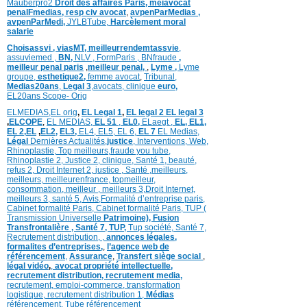
Mauberpro2
Droit des affaires Paris,
meiavocat
penalFmedias,
resp civ avocat
,
avpenParMedias ,
avpenParMedi,
JYLBTube,
Harcèlement moral
salarie
Choisassvi ,
viasMT,
meilleurrendemtassvie
,
assuviemed ,
BN,
NLV ,
FormParis ,
BNfraude
,
meilleur penal paris
,
meilleur penal,
,
Lyme ,
Lyme
groupe,
esthetique2,
femme avocat
,
Tribunal,
Medias20ans
,
Legal 3
,
avocats, clinique
euro,
EL20ans Scope- Orig
ELMEDIAS,
EL orig
,
EL Legal 1
,
EL legal 2
EL legal 3
,
ELCOPE
,
EL MEDIAS,
EL 51
,
EL0,
ELaegt ,
EL,
EL1,
EL 2,
EL
,
EL2,
EL3,
EL4,
EL5,
EL 6,
EL 7
EL Medias,
Légal
Dernières
Actualités,
justice
,
Interventions, Web,
Rhinoplastie
,
Top meilleurs
,
fraude you tube
,
Rhinoplastie 2
,
Justice 2
,
clinique
,
Santé 1
, beauté,
refus 2
,
Droit Internet 2
,
justice
, Santé ,
meilleurs
,
meilleurs
,
meilleurenfrance,
topmeilleur,
consommation
, meilleur ,
meilleurs 3,
Droit Internet
,
meilleurs 3,
santé 5,
Avis
,
Formalité d’entreprise paris,
Cabinet formalité Paris,
Cabinet formalité Paris,
TUP (
Transmission Universelle
Patrimoine),
Fusion
Transfrontalière ,
Santé 7, TUP,
Tup société,
Santé 7,
Recrutement distribution,
,
annonces légales,
formalites d’entreprises,
,
l’agence web de
référencement
,
Assurance
,
Transfert siège social
,
légal vidéo
,
,
avocat propriété intellectuelle,
recrutement distribution,
recrutement media,
recrutement,
emploi-commerce,
transformation
logistique,
recrutement distribution
1,
Médias
référencement,
Tube référencement