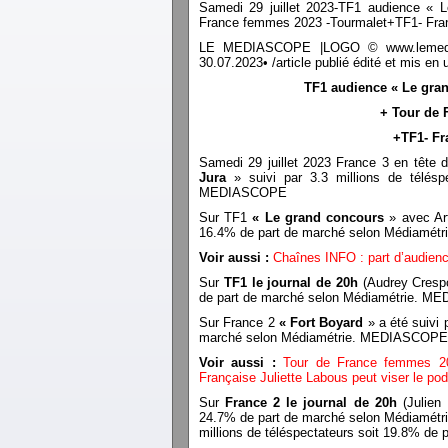
Samedi 29 juillet 2023-TF1 audience « 
France femmes 2023 -Tourmalet+TF1- Franc
LE MEDIASCOPE |LOGO © www.lemediasco
30.07.2023• /article publié édité et mis 
TF1 audience « Le gran
+ Tour de 
+TF1- Fra
Samedi 29 juillet 2023 France 3 en tête d
Jura
» suivi par 3.3 millions de télés
MEDIASCOPE
Sur TF1
« Le grand concours
» avec Art
16.4% de part de marché selon Médiamé
Voir aussi :
Chaînes INFO : part d’audience
Sur
TF1 le journal de 20h
(Audrey Crespo
de part de marché selon Médiamétrie. 
Sur France 2
« Fort Boyard
» a été suivi 
marché selon Médiamétrie. MEDIASCOPE
Voir aussi :
Tour de France femmes 202
Française Juliette Labous peut viser le pod
Sur
France 2 le journal de 20h
(Julien 
24.7% de part de marché selon Médiamé
millions de téléspectateurs soit 19.8% 