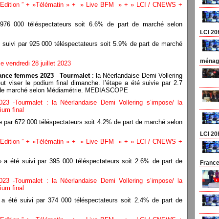
 Edition ” + »Télématin » + » Live BFM » + » LCI / CNEWS +
976 000 téléspectateurs soit 6.6% de part de marché selon
LCI 20
 suivi par 925 000 téléspectateurs soit 5.9% de part de marché
ménage
 vendredi 28 juillet 2023
rance femmes 2023
–
Tourmalet
: la Néerlandaise Demi Vollering
ut viser le podium final dimanche. l’étape a été suivie par 2.7
art de marché selon Médiamétrie. MEDIASCOPE
3 -Tourmalet : la Néerlandaise Demi Vollering s’impose/ la
ium final
e par 672 000 téléspectateurs soit 4.2% de part de marché selon
LCI 20
 Edition ” + »Télématin » + » Live BFM » + » LCI / CNEWS +
 a été suivi par 395 000 téléspectateurs soit 2.6% de part de
France
3 -Tourmalet : la Néerlandaise Demi Vollering s’impose/ la
ium final
a été suivi par 374 000 téléspectateurs soit 2.4% de part de