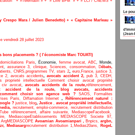
 Edition ” + »Télématin » + » Live BFM » + » LCI / CNEWS +
Le pou
ey Crespo Mara / Julien Benedetto) + « Capitaine Marleau »
d’immi
(Jean-
 vendredi 28 juillet 2023
des bons placements ? ( l’économiste Marc TOUATI)
omiciliations Paris
, Économie,
femme avocat,
ABC
, Monde,
nt
,
assurance 3,
clinique
, Sciences,
consommation
,
D
ébats
,
atients
, CNRS,programmes TV,
stars 2
,
euro,
France
,
justice 3
,
ice 2
,
avocats accidents
,
avocats accident 2,
pub 3,
CEDH
,
rs proprieté intellectuelle
Comment choisir avocat propriété
 civ avocat
,
avocats accidents de la route,
référencement,
t accident de la route
,
blog
avocats
,
accidents
: comment choisir son agence web ?
SAOS
,
Formalites
rises Paris
,
Diffamation Internet
,
Référencement naturel :
oogle ?
justice
,
blog
,
Justice
,
avocat propriété intellectuelle,
media,
recrutement,
emploi-commerce,
recrutement distribution
Tube référencement,
affaire suivante,
MediascopeFacebook,
aire,
MediascopeEtablissements
MEDIASCOPE Societe 97,
,
ArgMEDIASCOPE
Avoamian
Avoamianpari ,
Bnpics,
argbn,
zr,
Medias
arg
recrutement distribution
1,
Medias20ans,
RogeL