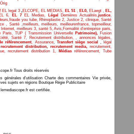
Orig
 2
EL legal 3
,
ELCOPE
,
EL MEDIAS,
EL 51
,
EL0,
ELaegt ,
EL,
EL 6,
EL 7
EL Medias,
Légal
Dernières
Actualités,
justice
,
leurs
,
fraude you tube
,
Rhinoplastie 2
,
Justice 2
,
clinique
,
Santé
ice
, Santé ,
meilleurs
,
meilleurs
,
meilleurenfrance,
topmeilleur,
 Internet
,
meilleurs 3,
santé 5,
Avis
,
Formalité d’entreprise paris,
té Paris,
TUP ( Transmission Universelle
Patrimoine),
Fusion
ciété,
Santé 7,
Recrutement distribution,
,
annonces légales,
de référencement
,
Assurance
,
Transfert siège social
,
légal
,
recrutement distribution,
recrutement media,
recrutement,
ique,
recrutement distribution
1,
Médias
référencement,
Tube
pe.fr Tous droits réservés
ns générales d’utilisation Charte des commentaires Vie privée,
ves sujets en régions Boutique Régie Publicitaire
mediascope.fr est certifiée.