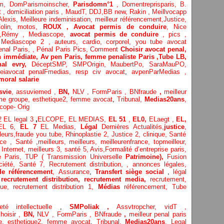
om,
DomParismoinscher,
Parisdomn°1
,
Domentreprisparis,
B.
t
,
domiciliation paris
,
MaudT
,
DDJ,
BB n
ew,
Rakin ,
Meillvocapp
Alexis
,
Meilleure inde
minisation
,
meilleur référencement
,
Justice
,
olin
,
motos,
ROUX
, Avocat permis de conduire
,
Nice
,
Rémy
,
Mediascope,
avocat permis de conduire
,
pics
,
?
Mediascope 2 ,
auteurs,
cardio,
corpore
l,
you tube avocat
enal Paris,
,
Pénal Paris Pics,
Comment
Choisir avocat penal,
n immédiate,
Av pen Paris,
femme penaliste Paris
,Tube LB,
nal evry,
DéceptSMP,
SMP
Origin,
MaubertPo,
SaraMauPO,
eiavocat penalFmedias,
resp civ avocat
,
avpenParMedias ,
moral salarie
svie
,
assuviemed ,
BN,
NLV ,
FormParis ,
BNfraude
,
meilleur
me groupe,
esthetique2,
femme avocat
,
Tribunal,
Medias20ans
,
cope- Orig
 2
EL legal 3
,
ELCOPE
,
EL MEDIAS,
EL 51
,
EL0,
ELaegt ,
EL,
EL 6,
EL 7
EL Medias,
Légal
Dernières
Actualités,
justice
,
leurs
,
fraude you tube
,
Rhinoplastie 2
,
Justice 2
,
clinique
,
Santé
ice
, Santé ,
meilleurs
,
meilleurs
,
meilleurenfrance,
topmeilleur,
 Internet
,
meilleurs 3,
santé 5,
Avis
,
Formalité d’entreprise paris,
té Paris,
TUP ( Transmission Universelle
Patrimoine),
Fusion
ciété,
Santé 7,
Recrutement distribution,
,
annonces légales,
de référencement
,
Assurance
,
Transfert siège social
,
légal
,
recrutement distribution,
recrutement media,
recrutement,
ique,
recrutement distribution
1,
Médias
référencement,
Tube
ieté intellectuelle
,
SMPoliak ,
Assvtropcher,
vidT ,
hoisir ,
BN,
NLV ,
FormParis ,
BNfraude
,
meilleur penal paris
pe,
esthetique2,
femme avocat
,
Tribunal,
Medias20ans
,
Legal