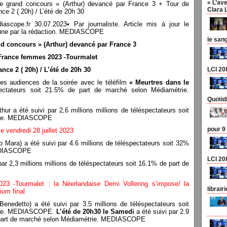
« L’ave
Le grand concours » (Arthur) devancé par France 3 + Tour de
Clara 
e 2 ( 20h) / L’été de 20h 30
pe.fr 30.07.2023• Par journaliste. Article mis à jour le
en une par la rédaction. MEDIASCOPE
le san
d concours » (Arthur) devancé par France 3
France femmes 2023 -Tourmalet
nce 2 ( 20h) / L’été de 20h 30
LCI 20
es audiences de la soirée avec le téléfilm
« Meurtres dans le
pectateurs soit 21.5% de part de marché selon Médiamétrie.
Quotid
hur a été suivi par 2,6 millions millions de téléspectateurs soit
trie. MEDIASCOPE
pour 9
 vendredi 28 juillet 2023
 Mara) a été suivi par 4.6 millions de téléspectateurs soit 32%
MEDIASCOPE
LCI 20
par 2,3 millions millions de téléspectateurs soit 16.1% de part de
3 -Tourmalet : la Néerlandaise Demi Vollering s’impose/ la
librair
ium final
Benedetto) a été suivi par 3.5 millions de téléspectateurs soit
trie. MEDIASCOPE.
L’été de 20h30
le Samedi
a été suivi par 2.9
de part de marché selon Médiamétrie. MEDIASCOPE