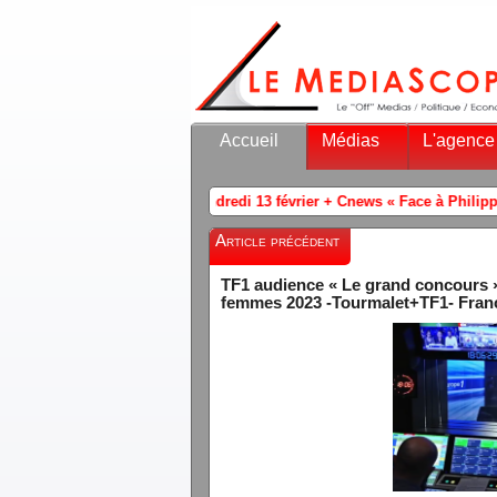
Accueil
Médias
L'agence
ndredi 13 février + Cnews « Face à Philippe de Villiers » / BFMTV« Le c
Article précédent
TF1 audience « Le grand concours »
femmes 2023 -Tourmalet+TF1- France 