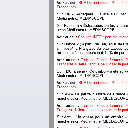
Voir aussi
: BFMTV audience “ Première
France Info
Sur M6
« Arnaques
» a été suivi par 
Médiamétrie. MEDIASCOPE
Sur France 5
« Échappées belles
» a été
selon Médiamétrie. MEDIASCOPE
Voir aussi :
Chaînes INFO : part d’audience
Sur France 2 ( à partir de 16h)
Tour de F
s’impose/ la Française Juliette Labous pe
millions téléspectateurs soit 4.2% de p
Voir aussi :
Tour de France femmes 202
Française Juliette Labous peut viser le pod
Sur TMC la série «
Columbo
» a été suivi
Médiamétrie. MEDIASCOPE
Voir aussi
: BFMTV audience “ Première
France Info
Sur W9
« La petite histoire de France
»
marché selon Médiamétrie. MEDIASCOPE
Voir aussi :
Tour de France femmes 202
Française Juliette Labous peut viser le pod
Sur Arte «
Un opéra pour un empire
» 
marché selon Médiamétrie. MEDIASCOPE