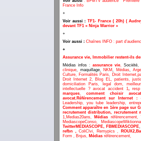
Voir aussi
: BFMTV audience “ Première
France Info
+
Voir aussi :
TF1- France ( 20h) ( Audr
devant TF1 « Ninja Warrior »
+
Voir aussi :
Chaînes INFO : part d’audience
+
Assurance vie, Immobilier restent-ils 
Médias infos :
assurance vie
,
Société,
d
clinique
, maquillage,
NKM
,
Médias
,
Arge
Culture,
Formalités Paris,
Droit Internet,
p
Droit Internet 2
,
Blog EL
, patients,
just
domiciliation Paris,
legal dom,
meilleu
intellectuelle ?
avocat accident 1
,
resp
marques
,
comment choisir avoca
avocat
,
Référencement sur Internet 
Leadership,
you tube leadership,
entrep
Comment apparaître en 1ère page sur G
recrutement distribution,
recrutement 
1,
Medias20ans,
Médias
référencement,
MediascopeConso,
MediascopeWiktionn
TwitterMEDIASCOPE,
FBMEDIASCOPE
refbn ,
ColiCIvi,
Remypics ,
ROUX2,
Ba
Form ,
Bnjus,
Médias
référencement,