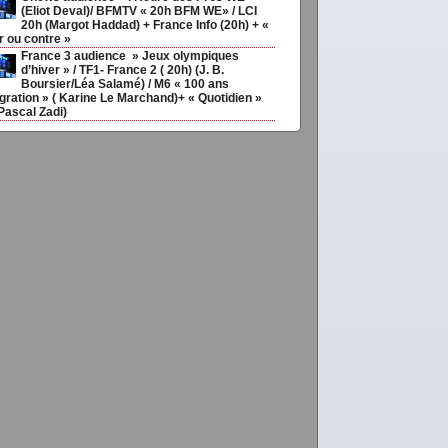
(Eliot Deval)/ BFMTV « 20h BFM WE» / LCI
20h (Margot Haddad) + France Info (20h) + «
r ou contre »
France 3 audience » Jeux olympiques
d’hiver » / TF1- France 2 ( 20h) (J. B.
Boursier/Léa Salamé) / M6 « 100 ans
gration » ( Karine Le Marchand)+ « Quotidien »
Pascal Zadi)