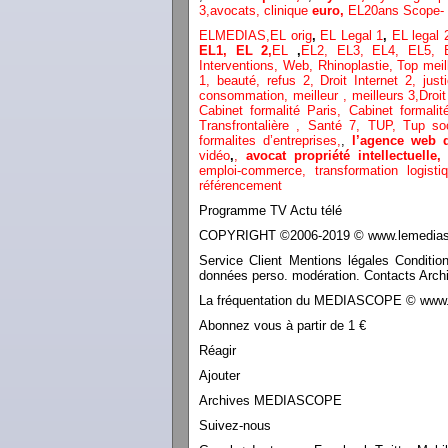
3
,
avocats, clinique
euro,
EL20ans Scope- 
ELMEDIAS,
EL orig
,
EL Legal 1
,
EL legal
EL1,
EL 2,
EL
,
EL2,
EL3,
EL4,
EL5,
Interventions, Web,
Rhinoplastie
,
Top meil
1
, beauté,
refus 2
,
Droit Internet 2
,
just
consommation
, meilleur ,
meilleurs 3,
Droit
Cabinet formalité Paris,
Cabinet formali
Transfrontalière ,
Santé 7, TUP,
Tup so
formalites d’entreprises,
,
l’agence web 
vidéo
,
,
avocat propriété intellectuelle
emploi-commerce,
transformation
logist
référencement
Programme TV Actu télé
COPYRIGHT ©2006-2019 © www.lemediasco
Service Client Mentions légales Conditio
données perso. modération. Contacts Archi
La fréquentation du MEDIASCOPE © www.le
Abonnez vous à partir de 1 €
Réagir
Ajouter
Archives MEDIASCOPE
Suivez-nous