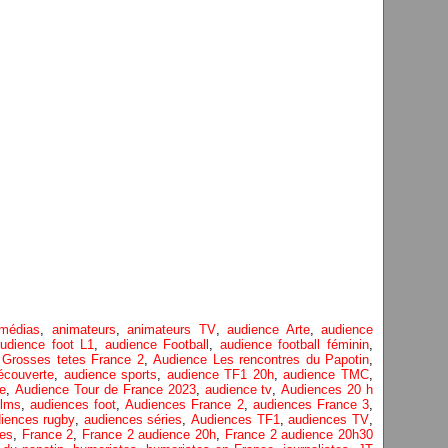
 médias
,
animateurs
,
animateurs TV
,
audience Arte
,
audience
udience foot L1
,
audience Football
,
audience football féminin
,
 Grosses tetes France 2
,
Audience Les rencontres du Papotin
,
couverte
,
audience sports
,
audience TF1 20h
,
audience TMC
,
e
,
Audience Tour de France 2023
,
audience tv
,
Audiences 20 h
ilms
,
audiences foot
,
Audiences France 2
,
audiences France 3
,
iences rugby
,
audiences séries
,
Audiences TF1
,
audiences TV
,
les
,
France 2
,
France 2 audience 20h
,
France 2 audience 20h30