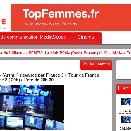
 de communication MediaScope
Cinéma
lub BFM» (Paola Puerari) / LCI « 24 H» + France Info
-
France 3 audi
Article suivant
 (Arthur) devancé par France 3 + Tour de France
2 ( 20h) / L’été de 20h 30
L'ac
« 24 H
chante