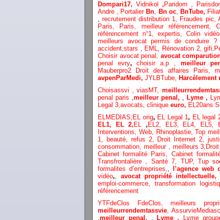
Dompari17,
Vidnikol
,
Paridom ,
Parisd
Andre ,
Portalier
Bn
,
Bn oc
,
BnTube,
Filia
,
recrutement distribution
1, Fraudes pic,
Paris,
Paris,
meilleur référencement,
C
référencement n°1,
expertis,
Colin vidéo
meilleurs avocat permis de conduire 
accident,
stars
,
EML,
Rénovation 2
,
gifi,
P
Choisir avocat penal,
avocat comparutio
penal evry
,
choisir a.p ,
meilleur pe
Mauberpro2
Droit des affaires Paris,
m
avpenParMedi,
JYLBTube,
Harcèlement 
Choisassvi ,
viasMT,
meilleurrendemtas
penal paris
,
meilleur penal,
,
Lyme ,
Ly
Legal 3
,
avocats, clinique
euro,
EL20ans S
ELMEDIAS,
EL orig
,
EL Legal 1
,
EL legal
EL1,
EL 2,
EL
,
EL2,
EL3,
EL4,
EL5,
Interventions, Web,
Rhinoplastie
,
Top meil
1
, beauté,
refus 2
,
Droit Internet 2
,
just
consommation
, meilleur ,
meilleurs 3,
Droit
Cabinet formalité Paris,
Cabinet formali
Transfrontalière ,
Santé 7, TUP,
Tup so
formalites d’entreprises,
,
l’agence web 
vidéo
,
,
avocat propriété intellectuelle
emploi-commerce,
transformation
logist
référencement
YTFdeClos
FdeClos,
meilleurs propr
meilleurrendemtassvie
,
AssurvieMediasc
,
meilleur penal,
,
Lyme ,
Lyme grou