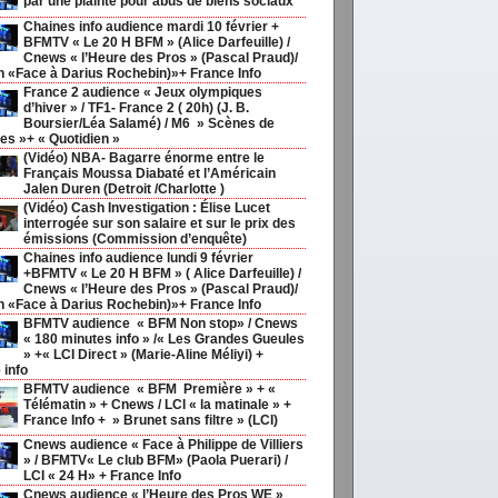
par une plainte pour abus de biens sociaux
Chaines info audience mardi 10 février +
BFMTV « Le 20 H BFM » (Alice Darfeuille) /
Cnews « l’Heure des Pros » (Pascal Praud)/
h «Face à Darius Rochebin)»+ France Info
France 2 audience « Jeux olympiques
d’hiver » / TF1- France 2 ( 20h) (J. B.
Boursier/Léa Salamé) / M6 » Scènes de
s »+ « Quotidien »
(Vidéo) NBA- Bagarre énorme entre le
Français Moussa Diabaté et l’Américain
Jalen Duren (Detroit /Charlotte )
(Vidéo) Cash Investigation : Élise Lucet
interrogée sur son salaire et sur le prix des
émissions (Commission d’enquête)
Chaines info audience lundi 9 février
+BFMTV « Le 20 H BFM » ( Alice Darfeuille) /
Cnews « l’Heure des Pros » (Pascal Praud)/
h «Face à Darius Rochebin)»+ France Info
BFMTV audience « BFM Non stop» / Cnews
« 180 minutes info » /« Les Grandes Gueules
» +« LCI Direct » (Marie-Aline Méliyi) +
 info
BFMTV audience « BFM Première » + «
Télématin » + Cnews / LCI « la matinale » +
France Info + » Brunet sans filtre » (LCI)
Cnews audience « Face à Philippe de Villiers
» / BFMTV« Le club BFM» (Paola Puerari) /
LCI « 24 H» + France Info
Cnews audience « l’Heure des Pros WE »