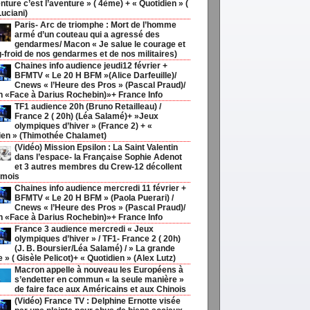
nture c’est l’aventure » ( 4ème) + « Quotidien » (
Luciani)
Paris- Arc de triomphe : Mort de l’homme
armé d’un couteau qui a agressé des
gendarmes/ Macon « Je salue le courage et
g-froid de nos gendarmes et de nos militaires)
Chaines info audience jeudi12 février +
BFMTV « Le 20 H BFM »(Alice Darfeuille)/
Cnews « l’Heure des Pros » (Pascal Praud)/
h «Face à Darius Rochebin)»+ France Info
TF1 audience 20h (Bruno Retailleau) /
France 2 ( 20h) (Léa Salamé)+ »Jeux
olympiques d’hiver » (France 2) + «
ien » (Thimothée Chalamet)
(Vidéo) Mission Epsilon : La Saint Valentin
dans l’espace- la Française Sophie Adenot
et 3 autres membres du Crew-12 décollent
 mois
Chaines info audience mercredi 11 février +
BFMTV « Le 20 H BFM » (Paola Puerari) /
Cnews « l’Heure des Pros » (Pascal Praud)/
h «Face à Darius Rochebin)»+ France Info
France 3 audience mercredi « Jeux
olympiques d’hiver » / TF1- France 2 ( 20h)
(J. B. Boursier/Léa Salamé) / » La grande
ie » ( Gisèle Pelicot)+ « Quotidien » (Alex Lutz)
Macron appelle à nouveau les Européens à
s’endetter en commun « la seule manière »
de faire face aux Américains et aux Chinois
(Vidéo) France TV : Delphine Ernotte visée