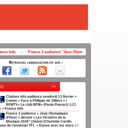
ence "Jeux Olympiques d'hiver" devant "Les Victoires de la Musique 2026" 
Retrouvez lemediascope.fr sur :
tu
>>
Chaines info audience vendredi 13 février +
Cnews « Face à Philippe de Villiers » /
BFMTV« Le club BFM» (Paola Puerari) / LCI
» + France Info
France 3 audience « Jeux Olympiques
d’hiver » devant « Les Victoires de la
Musique 2026″ (3ème) (Charlotte Cardin
use de l’année)et TF1 » Danse avec les stars » /