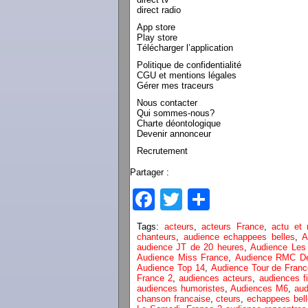
direct radio
App store
Play store
Télécharger l’application
Politique de confidentialité
CGU et mentions légales
Gérer mes traceurs
Nous contacter
Qui sommes-nous?
Charte déontologique
Devenir annonceur
Recrutement
Partager :
Facebook
Twitter
Partager
Tags:
acteurs
,
acteurs France
,
actu et
chanteurs
,
audience echappees belles
,
A
audience JT de 20 heures
,
Audience Les
Audience Miss France
,
Audience RMC Dé
Audience Top 14
,
Audience Tour de Franc
France 2
,
audiences acteurs
,
audiences f
audiences humoristes
,
Audiences M6
,
aud
chanson francaise
,
cteurs
,
echappees bel