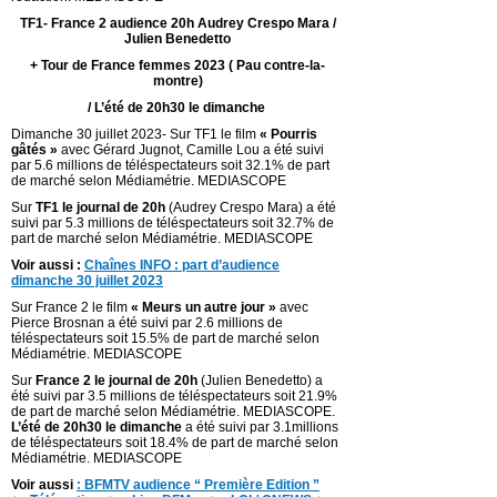
TF1- France 2 audience 20h Audrey Crespo Mara /
Julien Benedetto
+ Tour de France femmes 2023 ( Pau contre-la-
montre)
/ L’été de 20h30 le dimanche
Dimanche 30 juillet 2023- Sur TF1 le film
« Pourris
gâtés »
avec Gérard Jugnot, Camille Lou a été suivi
par 5.6 millions de téléspectateurs soit 32.1% de part
de marché selon Médiamétrie. MEDIASCOPE
Sur
TF1 le journal de 20h
(Audrey Crespo Mara) a été
suivi par 5.3 millions de téléspectateurs soit 32.7% de
part de marché selon Médiamétrie. MEDIASCOPE
Voir aussi :
Chaînes INFO : part d’audience
dimanche 30 juillet 2023
Sur France 2 le film
« Meurs un autre jour »
avec
Pierce Brosnan a été suivi par 2.6 millions de
téléspectateurs soit 15.5% de part de marché selon
Médiamétrie. MEDIASCOPE
Sur
France 2 le journal de 20h
(Julien Benedetto) a
été suivi par 3.5 millions de téléspectateurs soit 21.9%
de part de marché selon Médiamétrie. MEDIASCOPE.
L’été de 20h30
le dimanche
a été suivi par 3.1millions
de téléspectateurs soit 18.4% de part de marché selon
Médiamétrie. MEDIASCOPE
Voir aussi
:
BFMTV audience “ Première Edition ”