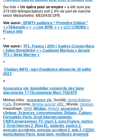
Sur Arte «
Un opéra pour un empire
» a été suivi par
374 000 téléspectateurs soit 2.4% de part de marché
selon Médiamétrie. MEDIASCOPE
Voir aussi
:
BFMTV audience “ Première Edition ”
+ »Télématin » + » Live BFM » + » LCI / CNEWS +
France Info
+
Voir aussi :
TF1- France ( 20h) ( Audrey Crespo Mara
/ Julien Benedetto) + « Capitaine Marleau » devant
TF1 « Ninja Warrior »
+
Chaînes INFO : part d’audience dimanche 30 juillet
2023
+
Assurance vie, Immobilier restent-ils des bons
placements ? ( l’économiste Marc TOUATI)
Médias infos :
assurance vie
,
Société,
domiciliations
Paris
, Économie,
femme avocat,
ABC
, Monde,
clinique
,
maquillage,
NKM
,
Médias
,
Argent
,
assurance 3,
clinique
, Sciences,
consommation
,
D
ébats
,
Culture,
Formalités Paris,
Droit Internet,
patients
,
CNRS,programmes TV,
stars 2
,
euro,
France
,
justice
3
,
Droit Internet 2
,
Blog EL
, patients,
justice 2
,
avocats accidents
,
avocats accident 2,
pub 3,
CEDH
,
domiciliation Paris,
legal dom,
meilleurs proprieté