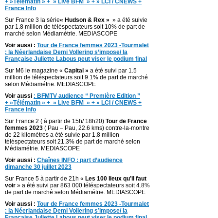
+ »Télématin » + » Live BFM » + » LCI / CNEWS +
France Info
Sur France 3 la série
« Hudson & Rex »
» a été suivie
par 1.8 million de téléspectateurs soit 10% de part de
marché selon Médiamétrie. MEDIASCOPE
Voir aussi :
Tour de France femmes 2023 -Tourmalet
: la Néerlandaise Demi Vollering s’impose/ la
Française Juliette Labous peut viser le podium final
Sur M6 le magazine «
Capital »
a été suivi par 1.5
million de téléspectateurs soit 9.1% de part de marché
selon Médiamétrie. MEDIASCOPE
Voir aussi
:
BFMTV audience “ Première Edition ”
+ »Télématin » + » Live BFM » + » LCI / CNEWS +
France Info
Sur France 2 ( à partir de 15h/ 18h20)
Tour de France
femmes 2023
( Pau – Pau, 22.6 kms) contre-la-montre
de 22 kilomètres a été suivie par 1.8 million
téléspectateurs soit 21.3% de part de marché selon
Médiamétrie. MEDIASCOPE
Voir aussi :
Chaînes INFO : part d’audience
dimanche 30 juillet 2023
Sur France 5 à partir de 21h «
Les 100 lieux qu’il faut
voir
» a été suivi par 863 000 téléspectateurs soit 4.8%
de part de marché selon Médiamétrie. MEDIASCOPE
Voir aussi :
Tour de France femmes 2023 -Tourmalet
: la Néerlandaise Demi Vollering s’impose/ la
Française Juliette Labous peut viser le podium final