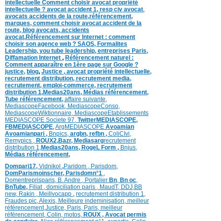
intellectuelle
Comment choisir avocat propriété
intellectuelle ?
avocat accident 1
,
resp civ avocat
,
avocats accidents de la route,
référencement,
marques
,
comment choisir avocat accident de la
route
,
blog
avocats
,
accidents
avocat
,
Référencement sur Internet : comment
choisir son agence web ?
SAOS
,
Formalites
Leadership,
you tube leadership,
entreprises Paris
,
Diffamation Internet
,
Référencement naturel :
Comment apparaître en 1ère page sur Google ?
justice
,
blog
,
Justice
,
avocat propriété intellectuelle,
recrutement distribution,
recrutement media,
recrutement,
emploi-commerce,
recrutement
distribution
1,
Medias20ans,
Médias
référencement,
Tube référencement,
affaire suivante,
MediascopeFacebook,
MediascopeConso,
MediascopeWiktionnaire,
MediascopeEtablissements
MEDIASCOPE Societe 97,
TwitterMEDIASCOPE,
FBMEDIASCOPE
,
ArgMEDIASCOPE
Avoamian
Avoamianpari ,
Bnpics,
argbn,
refbn ,
ColiCIvi,
Remypics ,
ROUX2,
Bazr,
Medias
arg
recrutement
distribution
1,
Medias20ans,
RogeL
Form ,
Bnjus,
Médias
référencement,
Dompari17,
Vidnikol
,
Paridom ,
Parisdom,
DomParismoinscher,
Parisdomn°1
,
Domentreprisparis,
B. Andre ,
Portalier
Bn
,
Bn oc
,
BnTube,
Filiat
,
domiciliation paris
,
MaudT
,
DDJ,
BB
n
ew,
Rakin ,
Meillvocapp
,
recrutement distribution
1,
Fraudes pic,
Alexis
,
Meilleure inde
minisation
,
meilleur
référencement
,
Justice
,
Paris,
Paris,
meilleur
référencement,
Colin
,
motos,
ROUX
, Avocat permis