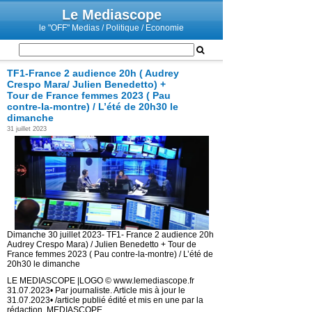
Le Mediascope
le "OFF" Medias / Politique / Economie
TF1-France 2 audience 20h ( Audrey
Crespo Mara/ Julien Benedetto) +
Tour de France femmes 2023 ( Pau
contre-la-montre) / L’été de 20h30 le
dimanche
31 juillet 2023
Dimanche 30 juillet 2023- TF1- France 2 audience 20h
Audrey Crespo Mara) / Julien Benedetto + Tour de
France femmes 2023 ( Pau contre-la-montre) / L’été de
20h30 le dimanche
LE MEDIASCOPE |LOGO © www.lemediascope.fr
31.07.2023• Par journaliste. Article mis à jour le
31.07.2023• /article publié édité et mis en une par la
rédaction. MEDIASCOPE