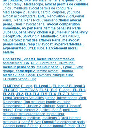
de conduire
,
Nice référencement n°1,
expertis,
Colin
vidéo,
Rémy
,
Mediascope,
avocat permis de conduire
,
pics
,
meilleurs avocat permis de conduire ?
Mediascope 2 ,
auteurs,
cardio,
corpore
l,
you tube
avocat accident,
stars
,
EML,
Rénovation 2
,
gifi,
Penal
Paris,
,
Pénal Paris Pics,
Comment
Choisir avocat
penal,
Choisir avocat penal,
avocat comparution
immédiate,
Av pen Paris,
femme penaliste Paris
,Tube LB,
penal evry
,
choisir a.p ,
meilleur penal evry,
DéceptSMP,
SMP
Origin,
MaubertPo,
SaraMauPO,
Mauberpro2
Droit des affaires Paris,
meiavocat
penalFmedias,
resp civ avocat
,
avpenParMedias ,
avpenParMedi,
JYLBTube,
Harcèlement moral
salarie
Choisassvi ,
viasMT,
meilleurrendemtassvie
,
assuviemed ,
BN,
NLV ,
FormParis ,
BNfraude
,
meilleur penal paris
,
meilleur penal,
,
Lyme ,
Lyme
groupe,
esthetique2,
femme avocat
,
Tribunal,
Medias20ans
,
Legal 3
,
avocats, clinique
euro,
EL20ans Scope- Orig
ELMEDIAS,
EL orig
,
EL Legal 1
,
EL legal 2
EL legal 3
,
ELCOPE
,
EL MEDIAS,
EL 51
,
EL0,
ELaegt ,
EL,
EL1,
EL 2,
EL
,
EL2,
EL3,
EL4,
EL5,
EL 6,
EL 7
EL Medias,
Légal
Dernières
Actualités,
justice
,
Interventions, Web,
Rhinoplastie
,
Top meilleurs
,
fraude you tube
,
Rhinoplastie 2
,
Justice 2
,
clinique
,
Santé 1
, beauté,
refus 2
,
Droit Internet 2
,
justice
, Santé ,
meilleurs
,
meilleurs
,
meilleurenfrance,
topmeilleur,
consommation
, meilleur ,
meilleurs 3,
Droit Internet
,
meilleurs 3,
santé 5,
Avis
,
Formalité d’entreprise paris,
Cabinet formalité Paris,
Cabinet formalité Paris,
TUP (