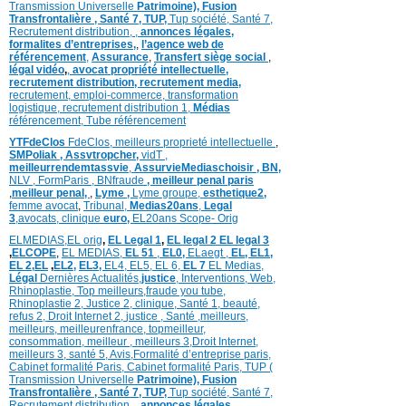
Transmission Universelle
Patrimoine),
Fusion
Transfrontalière ,
Santé 7, TUP,
Tup société,
Santé 7,
Recrutement distribution,
,
annonces légales,
formalites d’entreprises,
,
l’agence web de
référencement
,
Assurance
,
Transfert siège social
,
légal vidéo
,
,
avocat propriété intellectuelle,
recrutement distribution,
recrutement media,
recrutement,
emploi-commerce,
transformation
logistique,
recrutement distribution
1,
Médias
référencement,
Tube référencement
YTFdeClos
FdeClos,
meilleurs proprieté intellectuelle
,
SMPoliak ,
Assvtropcher,
vidT ,
meilleurrendemtassvie
,
AssurvieMediaschoisir ,
BN,
NLV ,
FormParis ,
BNfraude
,
meilleur penal paris
,
meilleur penal,
,
Lyme ,
Lyme groupe,
esthetique2,
femme avocat
,
Tribunal,
Medias20ans
,
Legal
3
,
avocats, clinique
euro,
EL20ans Scope- Orig
ELMEDIAS,
EL orig
,
EL Legal 1
,
EL legal 2
EL legal 3
,
ELCOPE
,
EL MEDIAS,
EL 51
,
EL0,
ELaegt ,
EL,
EL1,
EL 2,
EL
,
EL2,
EL3,
EL4,
EL5,
EL 6,
EL 7
EL Medias,
Légal
Dernières
Actualités,
justice
,
Interventions, Web,
Rhinoplastie
,
Top meilleurs
,
fraude you tube
,
Rhinoplastie 2
,
Justice 2
,
clinique
,
Santé 1
, beauté,
refus 2
,
Droit Internet 2
,
justice
, Santé ,
meilleurs
,
meilleurs
,
meilleurenfrance,
topmeilleur,
consommation
, meilleur ,
meilleurs 3,
Droit Internet
,
meilleurs 3,
santé 5,
Avis
,
Formalité d’entreprise paris,
Cabinet formalité Paris,
Cabinet formalité Paris,
TUP (
Transmission Universelle
Patrimoine),
Fusion
Transfrontalière ,
Santé 7, TUP,
Tup société,
Santé 7,
Recrutement distribution,
,
annonces légales,